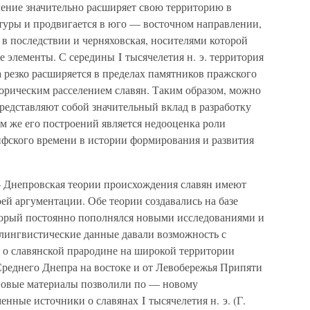
ление значительно расширяет свою территорию в
туры и продвигается в юго — восточном направлении,
а в последствии и черняховская, носителями которой
е элементы. С середины I тысячелетия н. э. территория
 резко расширяется в пределах памятников пражского
торическим расселением славян. Таким образом, можно
представляют собой значительный вклад в разработку
м же его построений является недооценка роли
ифского времени в истории формирования и развития
— Днепровская теории происхождения славян имеют
й аргументации. Обе теории создавались на базе
торый постоянно пополнялся новыми исследованиями и
лингвистические данные давали возможность с
о славянской прародине на широкой территории
Среднего Днепра на востоке и от Левобережья Припяти
Новые материалы позволили по — новому
нные источники о славянах I тысячелетия н. э. (Г.