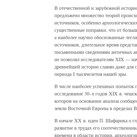
В отечественной и зарубежной истори
предложено множество теорий происхо
источников, особенно археологических
существенные поправки, что от больши
а наиболее научно обоснованные легли
источников, длительное время предс
письменными сведениями античных ав
не позволял исследователям XIX — на
древнейшей истории славян даже для с
периода I тысячелетия нашей эры.
В числе наиболее успешных попыток п
исследование 30–х годов XIX в. чешск
котором на основании анализа сообще
земли Восточной Европы в пределах 
В начале XX в. идеи П. Шафарика о г
развитие в трудах его соотечественни
времени в области истории, археологи