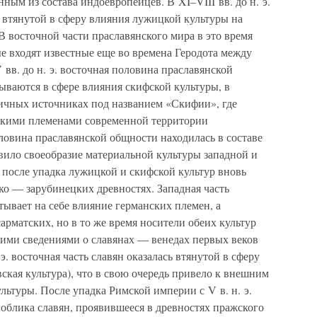
ным из состава индоевропейцев. В XI–VIII вв. до н. э.
 втянутой в сферу влияния лужицкой культуры на
В восточной части праславянского мира в это время
е входят известные еще во времена Геродота между
 вв. до н. э. восточная половина праславянской
зываются в сфере влияния скифской культуры, в
ичных источниках под названием «Скифии», где
ескими племенами современной территории
овина праславянской общности находилась в составе
вило своеобразие материальной культуры западной и
 после упадка лужицкой и скифской культур вновь
ко — зарубинецких древностях. Западная часть
тывает на себе влияние германских племен, а
арматских, но в то же время носители обеих культур
кими сведениями о славянах — венедах первых веков
э. восточная часть славян оказалась втянутой в сферу
кая культура), что в свою очередь привело к внешним
льтуры. После упадка Римской империи с V в. н. э.
 облика славян, проявившееся в древностях пражского