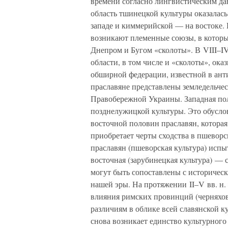
времени согласно лингвистическим дан
область тшинецкой культуры оказалась
западе и киммерийской — на востоке. 
возникают племенные союзы, в которы
Днепром и Бугом «сколоты». В VIII–IV
области, в том числе и «сколоты», ока
обширной федерации, известной в ант
праславяне представлены земледельч
Правобережной Украины. Западная пол
позднелужицкой культуры. Это обусло
восточной половин праславян, которая
приобретает черты сходства в пшеворс
праславян (пшеворская культура) испы
восточная (зарубинецкая культура) — с
могут быть сопоставлены с историчес
нашей эры. На протяжении II–V вв. н. 
влияния римских провинций (черняховс
различиям в облике всей славянской ку
снова возникает единство культурного