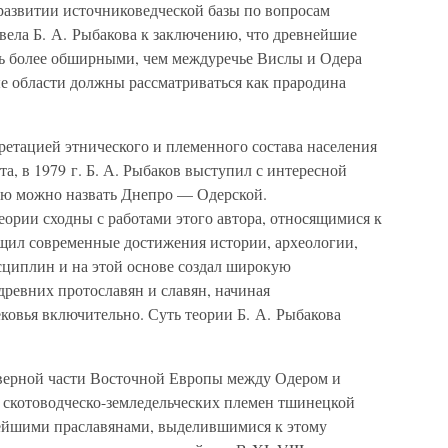
развитии источниковедческой базы по вопросам
ивела Б. А. Рыбакова к заключению, что древнейшие
ь более обширными, чем междуречье Вислы и Одера
ые области должны рассматриваться как прародина
ретацией этнического и племенного состава населения
а, в 1979 г. Б. А. Рыбаков выступил с интересной
ую можно назвать Днепро — Одерской.
рии сходны с работами этого автора, относящимися к
ил современные достижения истории, археологии,
сциплин и на этой основе создал широкую
ревних протославян и славян, начиная
вековья включительно. Суть теории Б. А. Рыбакова
 северной части Восточной Европы между Одером и
 скотоводческо-земледельческих племен тшинецкой
внейшими праславянами, выделившимися к этому