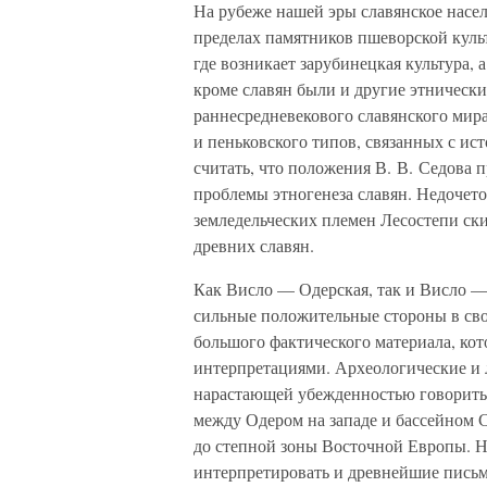
На рубеже нашей эры славянское насе
пределах памятников пшеворской куль
где возникает зарубинецкая культура, 
кроме славян были и другие этнически
раннесредневекового славянского мира
и пеньковского типов, связанных с ис
считать, что положения В. В. Седова 
проблемы этногенеза славян. Недочето
земледельческих племен Лесостепи ск
древних славян.
Как Висло — Одерская, так и Висло 
сильные положительные стороны в свое
большого фактического материала, ко
интерпретациями. Археологические и 
нарастающей убежденностью говорить 
между Одером на западе и бассейном 
до степной зоны Восточной Европы. 
интерпретировать и древнейшие письме