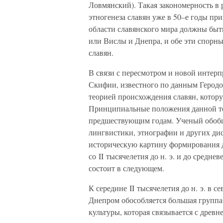
Ловмянский). Такая закономерность в 
этногенеза славян уже в 50–е годы пр
области славянского мира должны быт
или Вислы и Днепра, и обе эти спорн
славян.
В связи с пересмотром и новой интерп
Скифии, известного по данным Геродот
теорией происхождения славян, котор
Принципиальные положения данной тео
предшествующим годам. Ученый обобщ
лингвистики, этнографии и других ди
историческую картину формирования д
со II тысячелетия до н. э. и до средне
состоит в следующем.
К середине II тысячелетия до н. э. в
Днепром обособляется большая группа
культуры, которая связывается с дре