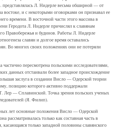
 э. представлялась Л. Нидерле весьма обширной — от
на востоке, и с некоторыми оговорками он признавал ее
него времени. В восточной части этого массива в
ени Геродота Л. Нидерле причислял к славянам
го Правобережья и будинов. Работы Л. Нидерле
тногенеза славян и долгое время оставались
ян. Во многих своих положениях они не потеряли
ла частично пересмотрена польскими исследователями,
ских данных отстаивали более западное происхождение
Большая заслуга в создании Висло — Одерской теории
ому, позицию которого активно поддержали
 Т. Лер — Сплавинский. Точка зрения польских ученых
ледователей (Я. Филип).
нных лет основные положения Висло — Одерской
на рассматривалась только как составная часть в
, касающаяся только западной половины славянского