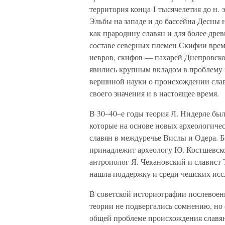
территория конца I тысячелетия до н.
Эльбы на западе и до бассейна Десны 
как прародину славян и для более древ
составе северных племен Скифии врем
невров, скифов — пахарей Днепровско
явились крупным вкладом в проблему э
вершиной науки о происхождении слав
своего значения и в настоящее время.
В 30–40–е годы теория Л. Нидерле бы
которые на основе новых археологиче
славян в междуречье Вислы и Одера. 
принадлежит археологу Ю. Костшевск
антрополог Я. Чекановский и славист
нашла поддержку и среди чешских исс
В советской историографии послевое
теории не подвергались сомнению, но о
общей проблеме происхождения славян