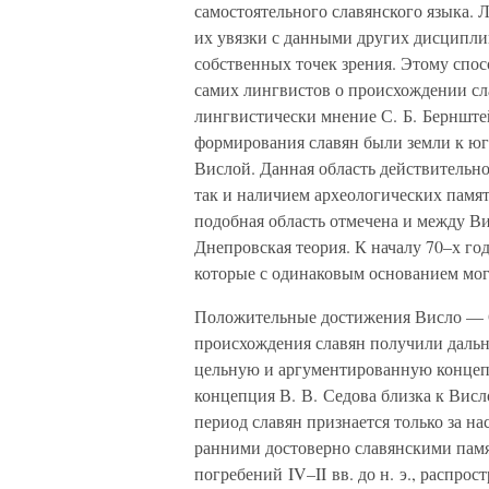
самостоятельного славянского языка. 
их увязки с данными других дисципли
собственных точек зрения. Этому спо
самих лингвистов о происхождении сл
лингвистически мнение С. Б. Бернште
формирования славян были земли к юг
Вислой. Данная область действительно
так и наличием археологических памя
подобная область отмечена и между В
Днепровская теория. К началу 70–х го
которые с одинаковым основанием могу
Положительные достижения Висло — 
происхождения славян получили дальне
цельную и аргументированную концеп
концепция В. В. Седова близка к Вис
период славян признается только за н
ранними достоверно славянскими памя
погребений IV–II вв. до н. э., распр