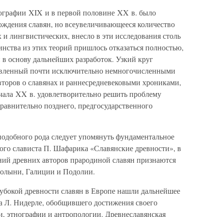
ографии XIX и в первой половине XX в. было
ждения славян, но всеувеличивающееся количество
 и лингвистических, внесло в эти исследования столь
нства из этих теорий пришлось отказаться полностью,
 в основу дальнейших разработок. Узкий круг
тавленный почти исключительно немногочисленными
торов о славянах и раннесредневековыми хрониками,
чала XX в. удовлетворительно решить проблему
равнительно позднего, предгосударственного
одобного рода следует упомянуть фундаментальное
ого слависта П. Шафарика «Славянские древности», в
ний древних авторов прародиной славян признаются
Волыни, Галиции и Подолии.
лубокой древности славян в Европе нашли дальнейшее
ка Л. Нидерле, обобщившего достижения своего
и, этнографии и антропологии. Древнеславянская