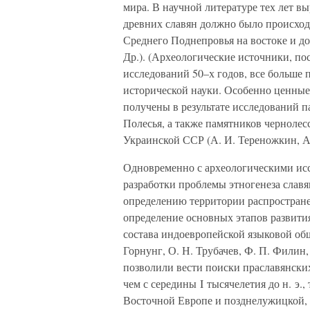
мира. В научной литературе тех лет в
древних славян должно было происход
Среднего Поднепровья на востоке и до 
Др.). (Археологические источники, п
исследований 50–х годов, все больше
исторической науки. Особенно ценные
получены в результате исследований 
Полесья, а также памятников чернолес
Украинской ССР (А. И. Тереножкин, А. 
Одновременно с археологическими ис
разработки проблемы этногенеза слав
определению территории распростран
определение основных этапов развития
состава индоевропейской языковой общ
Горнунг, О. Н. Трубачев, Ф. П. Филин,
позволили вести поиски праславянских 
чем с середины I тысячелетия до н. э.,
Восточной Европе и позднелужицкой, 