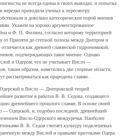
Лингвисты не всегда едины в своих выводах, и попытка
н нередко приводила ученых к пересмотру
собствовали и довольно категорические порой мнения
авян. Укажем на хорошо аргументированное
йна и Ф. П. Филина, согласно которому территорией
у от Припяти до степной полосы между Днепром и
 отличается как древней славянской гидронимикой,
тников, подтверждающих такое мнение. Однако
ислой и Одером, что не учитывает Висло —
дов, таким образом, наметились две спорные области,
т рассматриваться как прародина славян.
Одерской и Висло — Днепровской теорий
йшее развитие в работах В. В. Седова, создавшего
цию древнейшего прошлого славян. В основе своей
ло — Одерской, и, подобно последней, древнейший
аселением Висло-Одерского междуречья. Наиболее
тниками В. В. Седов считает культуру подклешевых
остраненную между Вислой и правыми притоками Одера.