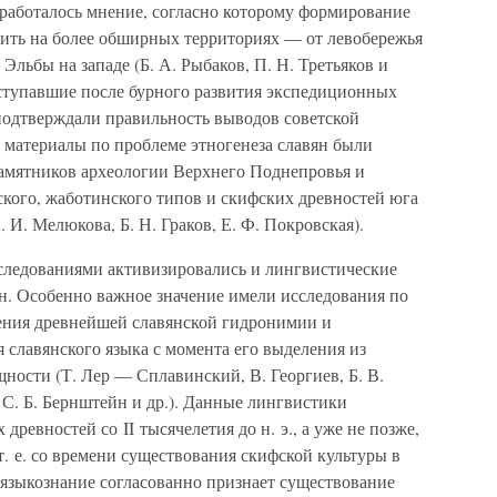
ыработалось мнение, согласно которому формирование
ить на более обширных территориях — от левобережья
Эльбы на западе (Б. А. Рыбаков, П. Н. Третьяков и
оступавшие после бурного развития экспедиционных
 подтверждали правильность выводов советской
 материалы по проблеме этногенеза славян были
памятников археологии Верхнего Поднепровья и
ского, жаботинского типов и скифских древностей юга
И. Мелюкова, Б. Н. Граков, Е. Ф. Покровская).
следованиями активизировались и лингвистические
ян. Особенно важное значение имели исследования по
ения древнейшей славянской гидронимии и
 славянского языка с момента его выделения из
ности (Т. Лер — Сплавинский, В. Георгиев, Б. В.
 С. Б. Бернштейн и др.). Данные лингвистики
древностей со II тысячелетия до н. э., а уже не позже,
 т. е. со времени существования скифской культуры в
языкознание согласованно признает существование