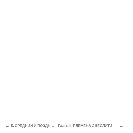
←
→
5. СРЕДНИЙ И ПОЗДНИЙ ПЕРИОДЫ НЕОЛИТА
Глава II. ПЛЕМЕНА ЭНЕОЛИТИЧЕСКОЙ ЭПОХИ (МЕДНЫЙ ВЕК)