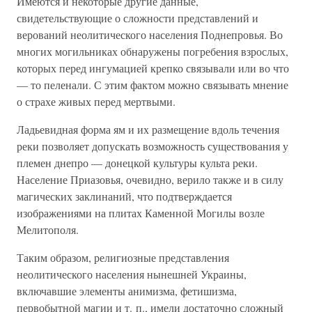
Имеются и некоторые другие данные,
свидетельствующие о сложности представлений и
верований неолитического населения Поднепровья. Во
многих могильниках обнаружены погребения взрослых,
которых перед ингумацией крепко связывали или во что
— то пеленали. С этим фактом можно связывать мнение
о страхе живых перед мертвыми.
Ладьевидная форма ям и их размещение вдоль течения
реки позволяет допускать возможность существования у
племен днепро — донецкой культуры культа реки.
Население Приазовья, очевидно, верило также и в силу
магических заклинаний, что подтверждается
изображениями на плитах Каменной Могилы возле
Мелитополя.
Таким образом, религиозные представления
неолитического населения нынешней Украины,
включавшие элементы анимизма, фетишизма,
первобытной магии и т. п., имели достаточно сложный