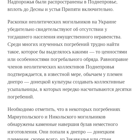
Надпорожья были распространены в Поднепровье,
вплоть до Десны и устья Припяти включительно.
Раскопки неолитических могильников на Украине
убедительно свидетельствуют об отсутствии у
тогдашнего населения имущественного неравенства.
Среди многих изученных погребений трудно найти
такое, которое бы выделялось какими — то ценностями
или особенностями погребального обряда. Равноправие
членов неолитических коллективов Поднепровья
подтверждается, в известной мере, обычаем у племен
днепро — донецкой культуры создавать коллективные
усыпальницы, в которых нередко насчитываются десятки
погребений.
Необходимо отметить, что в некоторых погребениях
Мариупольского и Никольского могильников
обнаружены каменные навершия булав неместного
изготовления. Они попали к днепро — донецким
племенам, скорее всего, из Закавказья или стран