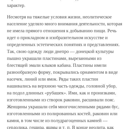
характер.
Несмотря на тяжелые условия жизни, неолитическое
население уделяло много внимания деятельности, которая
не имела прямого отношения к добыванию пищи. Речь
идет о прикладном и изобразительном искусстве и
определенных эстетических понятиях и представлениях.
Так, свою одежду люди днепро — донецкой культуры
пышно украшали пластинами, вырезанными из
блестящей эмали клыков кабана. Пластины имели
разнообразную форму, покрывались орнаментом в виде
насечек, линий или ямок. Ряды таких пластин
нашивались на верхнюю часть одежды, головной убор,
на подол длинных «рубашек». Ими, как и пронизками,
изготовленными из створок раковин, расшивали пояс.
Женщины украшали себя многочисленными рядами бус,
изготовленными из полированных костей, раковин или
камня, в том числе из полудрагоценных камней —
сердолика, гешира, яшмы и т. п. В конце неолита, как