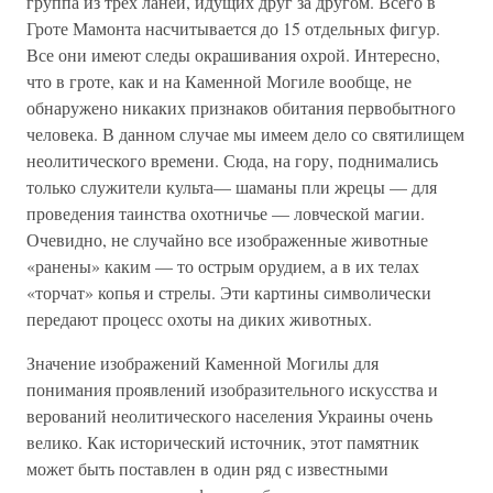
группа из трех ланей, идущих друг за другом. Всего в
Гроте Мамонта насчитывается до 15 отдельных фигур.
Все они имеют следы окрашивания охрой. Интересно,
что в гроте, как и на Каменной Могиле вообще, не
обнаружено никаких признаков обитания первобытного
человека. В данном случае мы имеем дело со святилищем
неолитического времени. Сюда, на гору, поднимались
только служители культа— шаманы пли жрецы — для
проведения таинства охотничье — ловческой магии.
Очевидно, не случайно все изображенные животные
«ранены» каким — то острым орудием, а в их телах
«торчат» копья и стрелы. Эти картины символически
передают процесс охоты на диких животных.
Значение изображений Каменной Могилы для
понимания проявлений изобразительного искусства и
верований неолитического населения Украины очень
велико. Как исторический источник, этот памятник
может быть поставлен в один ряд с известными