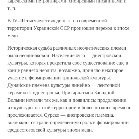
карельскими петроглифами, сибирскими писаницами и
т. п.
В IV–III тысячелетиях до н. э. на современной
территории Украинской ССР произошел переход к эпохе
меди.
Историческая судьба различных неолитических племен
была неодинаковой. Население буго — днестровской
культуры, которая прекратила свое существование еще в
конце раннего неолита, возможно, приняло некоторое
участие в формировании трипольской культуры.
Дунайские племена культуры линейно — ленточной
керамики Поднестровья, Прикарпатья и Западной
Волыни исчезли так же, как и появились; продолжение
их культуры на этой территории в более позднее время не
прослеживается. Сурско — днепровские племена,
возможно, сыграли определенную роль в формировании
среднестоговской культуры эпохи меди.