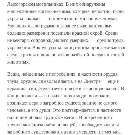
Лысогорском могильниках. В них обнаружены
коллективные могильные ямы, которые, вероятно, были
укрыты какими — то примитивными сооружениями.
Умерших клали рядами в заранее выкопанную яму
больших размеров и посыпали красной охрой. Среди
инвентаря, сопровождавшего умерших, — орудия труда,
украшения. Вокруг усыпальниц иногда прослеживаются
следы тризны в виде остатков разбитой посуды и костей
животных.
Вещи, найденные в погребениях, в частности орудия
труда, оружие, символы власти, а на Днестре — еще и
керамика, свидетельствуют о вере в загробную жизнь. В
конце неолита — в начале эпохи меди, возможно,
возникает вера в загробное существование не самого
человека, а его души. Это подтверждается, в частности,
наличием обряда трупосожжения. В погребениях с
трупосожжением найдено вещей, «необходимых» для
загробного существования души умершего, не меньше,