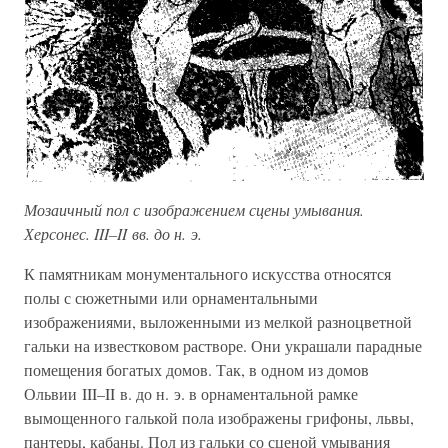
Мозаичный пол с изображением сцены умывания.
Херсонес. III–II вв. до н. э.
К памятникам монументального искусства относятся
полы с сюжетными или орнаментальными
изображениями, выложенными из мелкой разноцветной
гальки на известковом растворе. Они украшали парадные
помещения богатых домов. Так, в одном из домов
Ольвии III–II в. до н. э. в орнаментальной рамке
вымощенного галькой пола изображены грифоны, львы,
пантеры, кабаны. Пол из гальки со сценой умывания