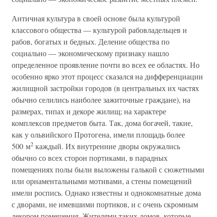
Античная культура в своей основе была культурой
классового общества — культурой рабовладельцев и
рабов, богатых и бедных. Деление общества по
социально — экономическому признаку нашло
определенное проявление почти во всех ее областях. Но
особенно ярко этот процесс сказался на дифференциации
жилищной застройки городов (в центральных их частях
обычно селились наиболее зажиточные граждане), на
размерах, типах и декоре жилищ; на характере
комплексов предметов быта. Так, дома богачей, такие,
как у ольвийского Протогена, имели площадь более
2
500 м
каждый. Их внутренние дворы окружались
обычно со всех сторон портиками, в парадных
помещениях полы были выложены галькой с сюжетными
или орнаментальными мотивами, а стены помещений
имели роспись. Однако известны и однокомнатные дома
с дворами, не имевшими портиков, и с очень скромным
декором помещения. Жителями таких домов, которые