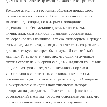
до VI в. н. э. Этот театр вмещал около 3 тыс. зрителей.
Большое значение в греческом обществе придавалось
физическому воспитанию. В надписях упоминаются
многие виды спорта, по которым проводились
соревнования: бег, метание диска, копья и мяча,
гимнастика, кулачный бой, плавание, бросание арка —
па, соревнования конников, а также пятиборцев. Наряду с
этими видами спорта, очевидно, значительного развития
достигло искусство стрельбы из лука. Из ольвийской
надписи IV в. до н. э. известно, что один из лучников
пустил стрелу на 282 оргии (521,7 м). Надписи из Ольвии
свидетельствуют о том, что занимались спортом и
участвовали в спортивных соревнованиях и весьма
почтенные люди — архонты, стратеги и др. В Северном
Причерноморье найдены панафинейские амфоры,
которыми награждались победители панафинейских
соревнований в Аттике. Это дает основание считать, что
в этих соревнованиях выступали и представители