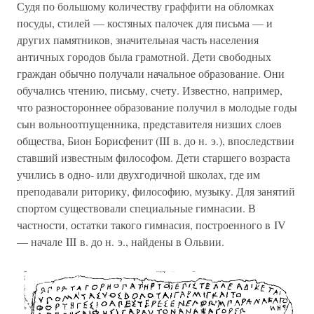
Судя по большому количеству граффити на обломках
посуды, стилей — костяных палочек для письма — и
других памятников, значительная часть населения
античных городов была грамотной. Дети свободных
граждан обычно получали начальное образование. Они
обучались чтению, письму, счету. Известно, например,
что разностороннее образование получил в молодые годы
сын вольноотпущенника, представителя низших слоев
общества, Бион Борисфенит (III в. до н. э.), впоследствии
ставший известным философом. Дети старшего возраста
учились в одно- или двухгодичной школах, где им
преподавали риторику, философию, музыку. Для занятий
спортом существовали специальные гимнасии. В
частности, остатки такого гимнасия, построенного в IV
— начале III в. до н. э., найдены в Ольвии.