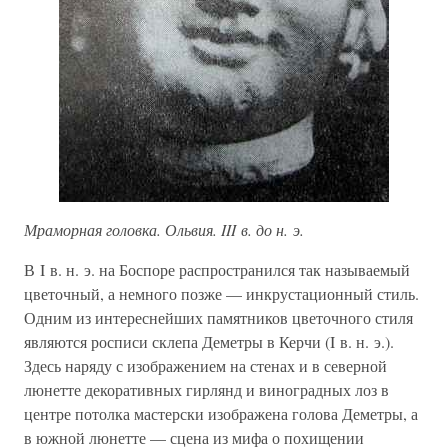
Мраморная головка. Ольвия. III в. до н. э.
В I в. н. э. на Боспоре распространился так называемый
цветочный, а немного позже — инкрустационный стиль.
Одним из интереснейших памятников цветочного стиля
являются росписи склепа Деметры в Керчи (I в. н. э.).
Здесь наряду с изображением на стенах и в северной
люнетте декоративных гирлянд и виноградных лоз в
центре потолка мастерски изображена голова Деметры, а
в южной люнетте — сцена из мифа о похищении