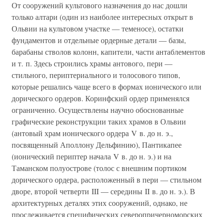
От сооружений культового назначения до нас дошли
только алтари (один из наиболее интересных открыт в
Ольвии на культовом участке — теменосе), остатки
фундаментов и отдельные ордерные детали — базы,
барабаны стволов колонн, капители, части антаблементов
и т. п. Здесь строились храмы антового, пери —
стильного, периптериального и толосового типов,
которые решались чаще всего в формах ионического или
дорического ордеров. Коринфский ордер применялся
ограниченно. Осуществлены научно обоснованные
графические реконструкции таких храмов в Ольвии
(антовый храм ионического ордера V в. до н. э.,
посвященный Аполлону Дельфинию), Пантикапее
(ионический периптер начала V в. до н. э.) и на
Таманском полуострове (толос с внешним портиком
дорического ордера, расположенный в пери — стильном
дворе, второй четверти III — середины II в. до н. э.). В
архитектурных деталях этих сооружений, однако, не
прослеживается специфических северопричерноморских