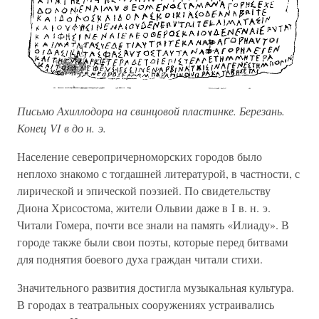
Письмо Ахиллодора на свинцовой пластинке. Березань.
Конец VI в до н. э.
Население северопричерноморских городов было
неплохо знакомо с тогдашней литературой, в частности, с
лирической и эпической поэзией. По свидетельству
Диона Хрисостома, жители Ольвии даже в I в. н. э.
Читали Гомера, почти все знали на память «Илиаду». В
городе также были свои поэты, которые перед битвами
для поднятия боевого духа граждан читали стихи.
Значительного развития достигла музыкальная культура.
В городах в театральных сооружениях устраивались