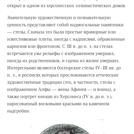
открыт в одном из херсонесских эллинистических домов.
Значительную художественную и познавательную
ценность представляют собой надмогильные памятники
— стелы. Сначала это были простые мраморные или
известняковые плиты, иногда с надписями, обрамленные
карнизом или фронтоном. С III в. до н. э. на стелах
встречаются уже рельефы с изображением умерших,
иногда их родственников, и сцены из жизни умерших.
Интересными являются боспорские стелы IV–III вв. до
н. э., в росписях которых прослеживаются аттические
художественные традиции (это, в частности, стелы с
изображением Апфы — жены Афинея — и воина), а
также портрет юноши из Херсонеса (IV в. до н. э.),
нарисованный восковыми красками на каменном
надгробии.