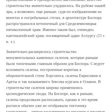
строительства значительно ухудшилось. На рубеже нашей
эры, а возможно, еще раньше, судя по изображениям на
монетах и погребальных стелах, в архитектуре Боспора
распространился нетипичный для Средиземноморья
пятиколонный храм. Именно таким был, очевидно,
пантикапейский храм, посвященный царю Аспургу (23 г.
н. э.).
Значительно расширилось строительство
монументальных каменных склепов, которые раньше
были типичными главным образом для Боспора. Следует
вспомнить склепы, построенные впритык к
оборонительной стене Херсонеса, склепы Еврисивия и
Ареты и так называемого Зевсова кургана в Ольвии. В
строительстве склепов широко применялись
цилиндрические своды. На Боспоре, как и раньше,
склепы продолжали расписывать, однако в это время
росписи обычно уже не отображали тектонику
сооружения— четкое расчленение на несущие и несомые