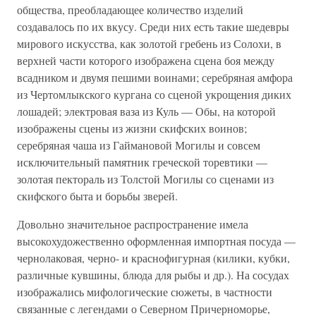
общества, преобладающее количество изделий
создавалось по их вкусу. Среди них есть такие шедевры
мирового искусства, как золотой гребень из Солохи, в
верхней части которого изображена сцена боя между
всадником и двумя пешими воинами; серебряная амфора
из Чертомлыкского кургана со сценой укрощения диких
лошадей; электровая ваза из Куль — Обы, на которой
изображены сцены из жизни скифских воинов;
серебряная чаша из Гаймановой Могилы и совсем
исключительный памятник греческой торевтики —
золотая пектораль из Толстой Могилы со сценами из
скифского быта и борьбы зверей.
Довольно значительное распространение имела
высокохудожественно оформленная импортная посуда —
чернолаковая, черно- и краснофигурная (килики, кубки,
различные кувшины, блюда для рыбы и др.). На сосудах
изображались мифологические сюжеты, в частности
связанные с легендами о Северном Причерноморье,