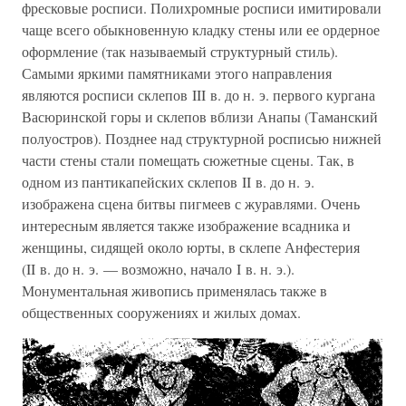
фресковые росписи. Полихромные росписи имитировали
чаще всего обыкновенную кладку стены или ее ордерное
оформление (так называемый структурный стиль).
Самыми яркими памятниками этого направления
являются росписи склепов III в. до н. э. первого кургана
Васюринской горы и склепов вблизи Анапы (Таманский
полуостров). Позднее над структурной росписью нижней
части стены стали помещать сюжетные сцены. Так, в
одном из пантикапейских склепов II в. до н. э.
изображена сцена битвы пигмеев с журавлями. Очень
интересным является также изображение всадника и
женщины, сидящей около юрты, в склепе Анфестерия
(II в. до н. э. — возможно, начало I в. н. э.).
Монументальная живопись применялась также в
общественных сооружениях и жилых домах.