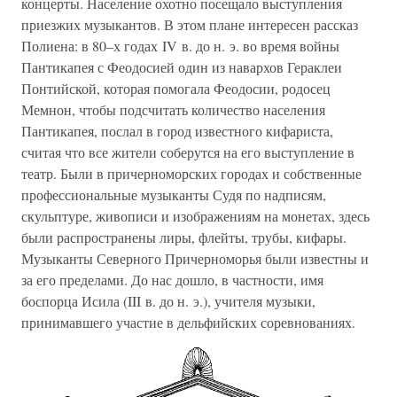
концерты. Население охотно посещало выступления
приезжих музыкантов. В этом плане интересен рассказ
Полиена: в 80–х годах IV в. до н. э. во время войны
Пантикапея с Феодосией один из навархов Гераклеи
Понтийской, которая помогала Феодосии, родосец
Мемнон, чтобы подсчитать количество населения
Пантикапея, послал в город известного кифариста,
считая что все жители соберутся на его выступление в
театр. Были в причерноморских городах и собственные
профессиональные музыканты Судя по надписям,
скульптуре, живописи и изображениям на монетах, здесь
были распространены лиры, флейты, трубы, кифары.
Музыканты Северного Причерноморья были известны и
за его пределами. До нас дошло, в частности, имя
боспорца Исила (III в. до н. э.), учителя музыки,
принимавшего участие в дельфийских соревнованиях.