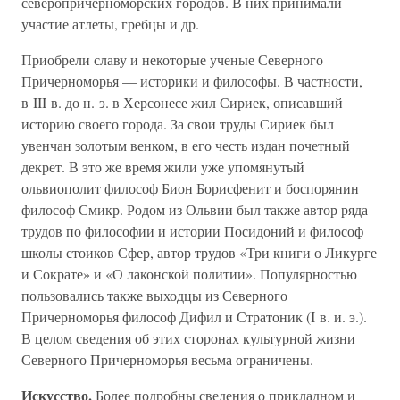
северопричерноморских городов. В них принимали
участие атлеты, гребцы и др.
Приобрели славу и некоторые ученые Северного
Причерноморья — историки и философы. В частности,
в III в. до н. э. в Херсонесе жил Сириек, описавший
историю своего города. За свои труды Сириек был
увенчан золотым венком, в его честь издан почетный
декрет. В это же время жили уже упомянутый
ольвиополит философ Бион Борисфенит и боспорянин
философ Смикр. Родом из Ольвии был также автор ряда
трудов по философии и истории Посидоний и философ
школы стоиков Сфер, автор трудов «Три книги о Ликурге
и Сократе» и «О лаконской политии». Популярностью
пользовались также выходцы из Северного
Причерноморья философ Дифил и Стратоник (I в. и. э.).
В целом сведения об этих сторонах культурной жизни
Северного Причерноморья весьма ограничены.
Искусство.
Более подробны сведения о прикладном и