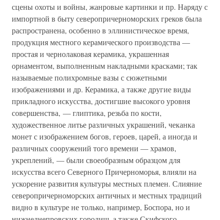
сцены охоты и войны, жанровые картинки и пр. Наряду с
импортной в быту северопричерноморских греков была
распространена, особенно в эллинистическое время,
продукция местного керамического производства —
простая и чернолаковая керамика, украшенная
орнаментом, выполненным накладными красками; так
называемые полихромные вазы с сюжетными
изображениями и др. Керамика, а также другие виды
прикладного искусства, достигшие высокого уровня
совершенства, — глиптика, резьба по кости,
художественное литье различных украшений, чеканка
монет с изображением богов, героев, царей, а иногда и
различных сооружений того времени — храмов,
укреплений, — были своеобразным образцом для
искусства всего Северного Причерноморья, влияли на
ускорение развития культуры местных племен. Слияние
северопричерноморских античных и местных традиций
видно в культуре не только, например, Боспора, но и
нижнеднепровских городищ, а также Скифского