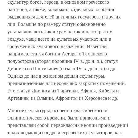
скульптур богов, героев, в основном греческого
пантеона, а также, возможно, отдельных, особенно
выдающихся деятелей античных государств и других
лиц. Большие по размеру статуи обыкновенно
устанавливались как в храмах, так и на открытом
воздухе, чаще всего на культовых участках или в
сооружениях культового назначения. Известны,
например, статуя богини Астары с Таманского
полуострова (вторая половина IV в. до н. э.), статуя
Диониса из Пантикапея (начало IV в. до н. э.) и др.
Однако до нас в основном дошли скульптуры,
предназначенные для небольших закрытых помещений.
Это статуи Диониса из Тиритаки, Афины, Кибелы и
Артемиды из Ольвии, Афродиты из Херсонеса и др.
Многие скульптуры, особенно классического и
эллинистического времени, были привозными и
представляли собой первоклассные копии произведений
таких выдающихся древнегреческих скульпторов, как