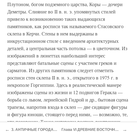
Плутоном, богом подземного царства, Коры — дочери
Деметры. Слияние во II в. н. э. упомянутых стилей
привело к возникновению таких выдающихся
памятников, как росписи так называемого Стасовского
склепа в Керчи. Стены в нем выдержаны в
инкрустационном стиле с введением архитектурных
деталей, а центральная часть потолка — в цветочном. Из
изображений в люнеттах наибольший интерес
представляют батальные сцены с участием греков и
сарматов. Из других памятников следует отметить
росписи стен склепа II в. н. э., открытого в 1975 г. в
некрополе Горгиппии. Здесь в реалистической манере
изображены сцены из жизни и 12 подвигов Геракла —
борьба со львом, лернейской Гидрой и др., бытовая сцена
трапезы, напротив входа в склеп — две сидящие фигуры
и фигура юноши, стоящего перед ними, — возможно, те,
кто похоронен. Также интересна роспись внутренних
стен каменного боспорского саркофага конца I в. н. э. На
←
→
3. АНТИЧНЫЕ ГОРОДА-ГОСУДАРСТВА В I В. ДО Н. Э. — IV В. Н. Э
Глава VI ДРЕВНИЕ ВОСТОЧНЫЕ СЛАВЯНЕ И ИХ СОСЕДИ (II в. до н. э. — IX в. н. э.)
одной из них можно видеть мастерскую художника, в