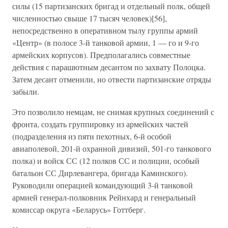
силы (15 партизанских бригад и отдельный полк, общей
численностью свыше 17 тысяч человек)[56],
непосредственно в оперативном тылу группы армий
«Центр» (в полосе 3-й танковой армии, 1 — го и 9-го
армейских корпусов). Предполагались совместные
действия с парашютным десантом по захвату Полоцка.
Затем десант отменили, но отвести партизанские отряды
забыли.
Это позволило немцам, не снимая крупных соединений с
фронта, создать группировку из армейских частей
(подразделения из пяти пехотных, 6-й особой
авиаполевой, 201-й охранной дивизий, 501-го танкового
полка) и войск СС (12 полков СС и полиции, особый
батальон СС Дирлевангера, бригада Каминского).
Руководили операцией командующий 3-й танковой
армией генерал-полковник Рейнхард и генеральный
комиссар округа «Беларусь» Готтберг.