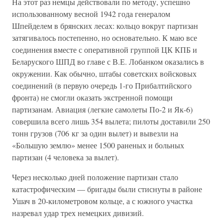
На этот раз немцы действовали по методу, успешно
использованному весной 1942 года генералом
Шпейделем в брянских лесах: кольцо вокруг партизан
затягивалось постепенно, но основательно. К маю все
соединения вместе с оперативной группой ЦК КПБ и
Беларуского ШПД во главе с В.Е. Лобанком оказались в
окружении. Как обычно, штабы советских войсковых
соединений (в первую очередь 1-го Прибалтийского
фронта) не смогли оказать экстренной помощи
партизанам. Авиация (легкие самолеты По-2 и Як-6)
совершила всего лишь 354 вылета; пилоты доставили 250
тонн грузов (706 кг за один вылет) и вывезли на
«Большую землю» менее 1500 раненых и больных
партизан (4 человека за вылет).
Через несколько дней положение партизан стало
катастрофическим — бригады были стиснуты в районе
Ушач в 20-километровом кольце, а с южного участка
назревал удар трех немецких дивизий.