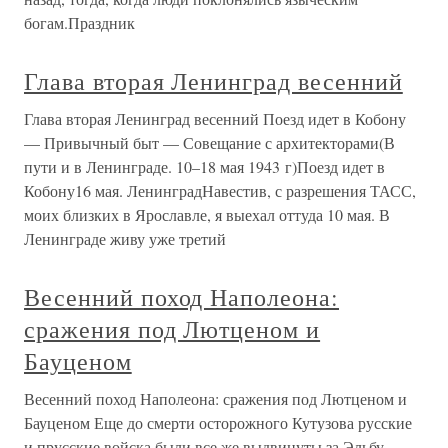
богам.Праздник
Глава вторая Ленинград весенний
Глава вторая Ленинград весенний Поезд идет в Кобону
— Привычный быт — Совещание с архитекторами(В
пути и в Ленинграде. 10–18 мая 1943 г)Поезд идет в
Кобону16 мая. ЛенинградНавестив, с разрешения ТАСС,
моих близких в Ярославле, я выехал оттуда 10 мая. В
Ленинграде живу уже третий
Весенний поход Наполеона:
сражения под Лютценом и
Бауценом
Весенний поход Наполеона: сражения под Лютценом и
Бауценом Еще до смерти осторожного Кутузова русские
и прусские войска были все же выдвинуты за Эльбу