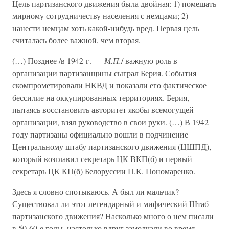
Цель партизанского движения была двойная: 1) помешать
мирному сотрудничеству населения с немцами; 2)
нанести немцам хоть какой-нибудь вред. Первая цель
считалась более важной, чем вторая.
(…) Позднее /в 1942 г. —
М.П.
/ важную роль в
организации партизанщины сыграл Берия. События
скомпрометировали НКВД и показали его фактическое
бессилие на оккупированных территориях. Берия,
пытаясь восстановить авторитет якобы всемогущей
организации, взял руководство в свои руки. (…) В 1942
году партизаны официально вошли в подчинение
Центральному штабу партизанского движения (ЦШПД),
который возглавил секретарь ЦК ВКП(б) и первый
секретарь ЦК КП(б) Белоруссии П.К. Пономаренко.
Здесь я словно спотыкаюсь. А был ли мальчик?
Существовал ли этот легендарный и мифический Штаб
партизанского движения? Насколько много о нем писали
в 50-60-е годы, настолько вдруг замолчали во время