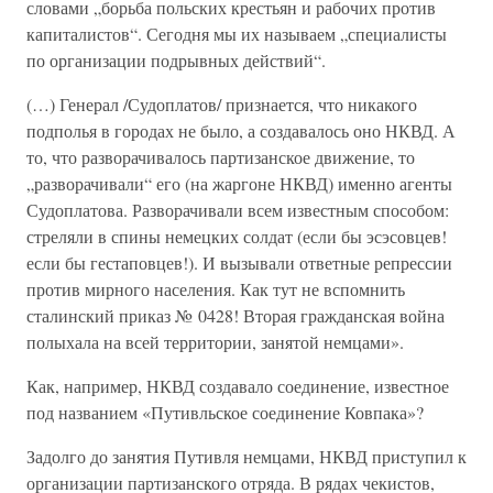
словами „борьба польских крестьян и рабочих против
капиталистов“. Сегодня мы их называем „специалисты
по организации подрывных действий“.
(…) Генерал /Судоплатов/ признается, что никакого
подполья в городах не было, а создавалось оно НКВД. А
то, что разворачивалось партизанское движение, то
„разворачивали“ его (на жаргоне НКВД) именно агенты
Судоплатова. Разворачивали всем известным способом:
стреляли в спины немецких солдат (если бы эсэсовцев!
если бы гестаповцев!). И вызывали ответные репрессии
против мирного населения. Как тут не вспомнить
сталинский приказ № 0428! Вторая гражданская война
полыхала на всей территории, занятой немцами».
Как, например, НКВД создавало соединение, известное
под названием «Путивльское соединение Ковпака»?
Задолго до занятия Путивля немцами, НКВД приступил к
организации партизанского отряда. В рядах чекистов,