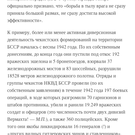
официально признано, что «борьба в тылу врага не сразу
приняла большой размах, не сразу достигла высокой
эффективности».
К примеру, более или менее активная диверсионная
деятельность чекистских формирований на территории
БССР началась с весны 1942 года. По их собственным
донесениям, до конца года они пустили под откос 192
вражеских эшелона и 5 бронепоездов, взорвали 37
железнодорожных мостов и 83 шоссейных, разрушили
18528 метров железнодорожного полотна. Отряды и
группы чекистов НКВД БССР провели (по их
собственным заявлениям) в течение 1942 года 197 боевых
операций, в ходе которых разгромили 70 гарнизонов и
штабов противника, убили и ранили 19.249 вражеских
солдат и офицеров (это численность почти двух дивизий
Вермахта! —
М.П.
), а также 360 полицейских. Кроме
того они якобы ликвидировали 16 генералов (!) и
«других видных гитлеровских чинов и ставленников»,