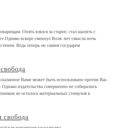
оварищам. Опять взялся за старое, стал шалить с
ге.Однако вскоре смекнул Воля: нет смысла ночь
истенем. Ведь теперь он самим государем
 свобода
 сказанное Вами может быть использовано против Вас.
Однако издательства совершенно не собирались
упников не осталось материальных стимулов к
и свобода
стская концепция государства