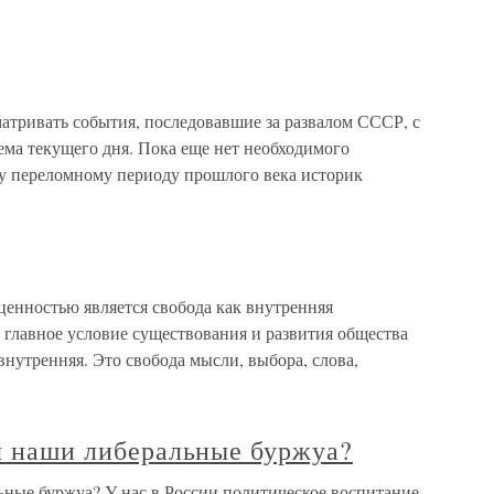
атривать события, последовавшие за развалом СССР, с
ема текущего дня. Пока еще нет необходимого
у переломному периоду прошлого века историк
енностью является свобода как внутренняя
 главное условие существования и развития общества
внутренняя. Это свобода мысли, выбора, слова,
ся наши либеральные буржуа?
льные буржуа? У нас в России политическое воспитание