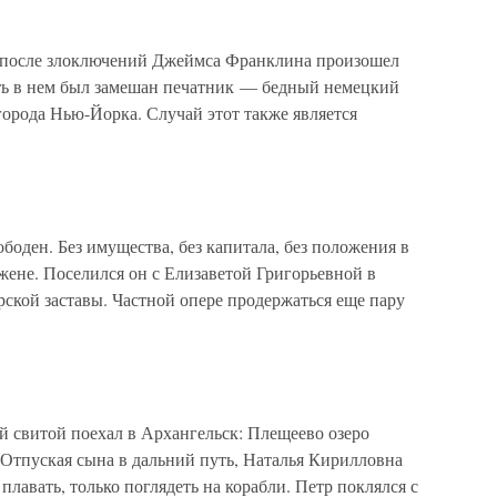
тя после злоключений Джеймса Франклина произошел
ять в нем был замешан печатник — бедный немецкий
орода Нью-Йорка. Случай этот также является
оден. Без имущества, без капитала, без положения в
жене. Поселился он с Елизаветой Григорьевной в
ской заставы. Частной опере продержаться еще пару
й свитой поехал в Архангельск: Плещеево озеро
 Отпуская сына в дальний путь, Наталья Кирилловна
 плавать, только поглядеть на корабли. Петр поклялся с