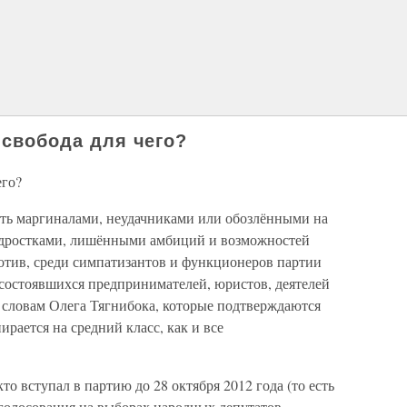
и свобода для чего?
его?
ать маргиналами, неудачниками или обозлёнными на
дростками, лишёнными амбиций и возможностей
ротив, среди симпатизантов и функционеров партии
состоявшихся предпринимателей, юристов, деятелей
о словам Олега Тягнибока, которые подтверждаются
рается на средний класс, как и все
то вступал в партию до 28 октября 2012 года (то есть
голосования на выборах народных депутатов