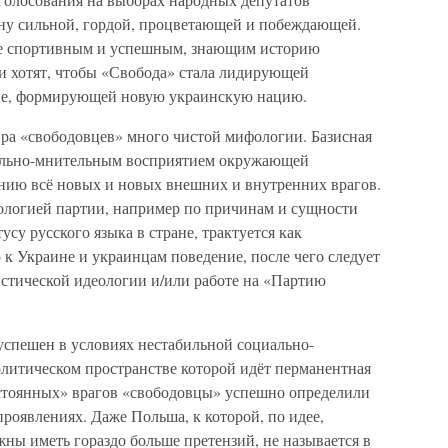
ану сильной, гордой, процветающей и побеждающей.
ие спортивным и успешным, знающим историю
 хотят, чтобы «Свобода» стала лидирующей
ане, формирующей новую украинскую нацию.
ира «свободовцев» много чистой мифологии. Базисная
йяльно-мнительным восприятием окружающей
нию всё новых и новых внешних и внутренних врагов.
ологией партии, например по причинам и сущности
усу русского языка в стране, трактуется как
к Украине и украинцам поведение, после чего следует
стической идеологии и/или работе на «Партию
успешен в условиях нестабильной социально-
олитическом пространстве которой идёт перманентная
остоянных» врагов «свободовцы» успешно определили
проявлениях. Даже Польша, к которой, по идее,
ны иметь гораздо больше претензий, не называется в