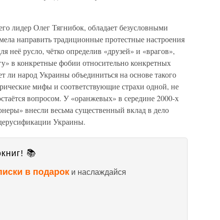
его лидер Олег Тягнибок, обладает безусловными
мела направить традиционные протестные настроения
ля неё русло, чётко определив «друзей» и «врагов»,
гу» в конкретные фобии относительно конкретных
ет ли народ Украины объединиться на основе такого
рические мифы и соответствующие страхи одной, не
остаётся вопросом. У «оранжевых» в середине 2000-х
онеры» внесли весьма существенный вклад в дело
, дерусификации Украины.
книг! 📚
писки в подарок
и наслаждайся