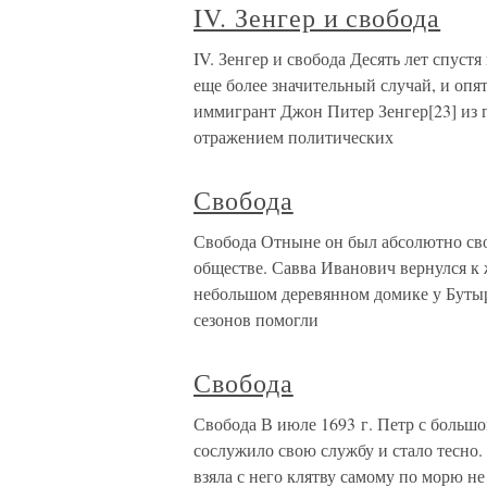
IV. Зенгер и свобода
IV. Зенгер и свобода Десять лет спус
еще более значительный случай, и оп
иммигрант Джон Питер Зенгер[23] из г
отражением политических
Свобода
Свобода Отныне он был абсолютно своб
обществе. Савва Иванович вернулся к 
небольшом деревянном домике у Бутыр
сезонов помогли
Свобода
Свобода В июле 1693 г. Петр с большо
сослужило свою службу и стало тесно.
взяла с него клятву самому по морю не