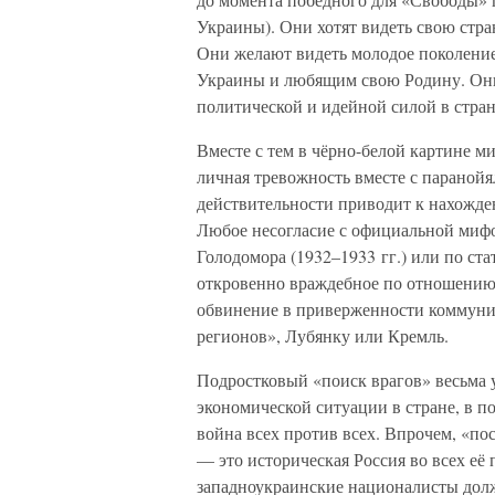
Украины). Они хотят видеть свою стр
Они желают видеть молодое поколен
Украины и любящим свою Родину. Они
политической и идейной силой в стр
Вместе с тем в чёрно-белой картине м
личная тревожность вместе с парано
действительности приводит к нахожде
Любое несогласие с официальной миф
Голодомора (1932–1933 гг.) или по стат
откровенно враждебное по отношению 
обвинение в приверженности коммуни
регионов», Лубянку или Кремль.
Подростковый «поиск врагов» весьма 
экономической ситуации в стране, в п
война всех против всех. Впрочем, «п
— это историческая Россия во всех её 
западноукраинские националисты долж