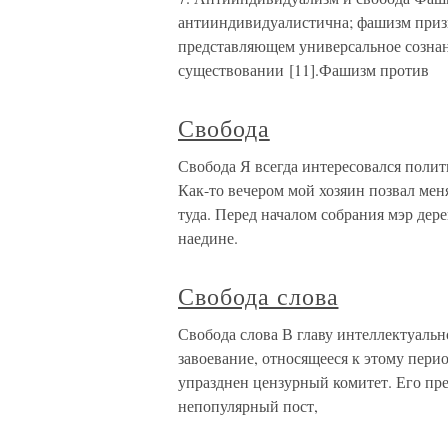
антииндивидуалистична; фашизм призна
представляющем универсальное сознан
существовании [11].Фашизм против
Свобода
Свобода Я всегда интересовался поли
Как-то вечером мой хозяин позвал меня
туда. Перед началом собрания мэр де
наедине.
Свобода слова
Свобода слова В главу интеллектуальн
завоевание, относящееся к этому перио
упразднен цензурный комитет. Его пре
непопулярный пост,