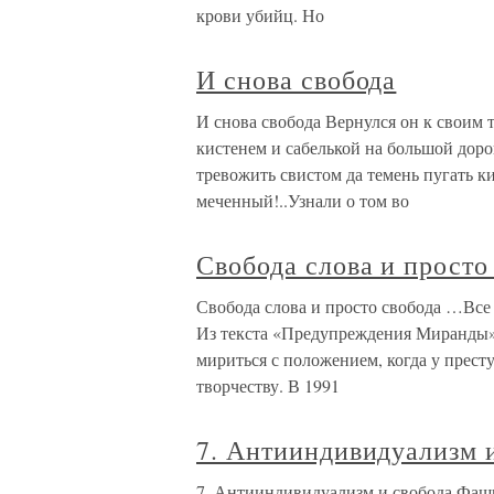
крови убийц. Но
И снова свобода
И снова свобода Вернулся он к своим т
кистенем и сабелькой на большой доро
тревожить свистом да темень пугать к
меченный!..Узнали о том во
Свобода слова и просто
Свобода слова и просто свобода …Все
Из текста «Предупреждения Миранды» 
мириться с положением, когда у прест
творчеству. В 1991
7. Антииндивидуализм 
7. Антииндивидуализм и свобода Фаши