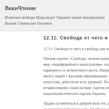
ВикиЧтение
Иллюзия свободы [Куда ведут Украину новые бандеровцы]
Бышок Станислав Олегович
12.11. Свобода от чего 
12.11. Свобода от чего и свобода для ч
Членов партии «Свобода» нельзя назв
мир «периферийного капитализма» по
карьерного и личностного роста. Нап
много людей с высшим образованием, 
искусства, депутатов всех уровней. П
независимыми социологами, партия опи
националистические партии Европы.
Трудно усомниться в доброй воле тех, к
до момента победного для «Свободы» 