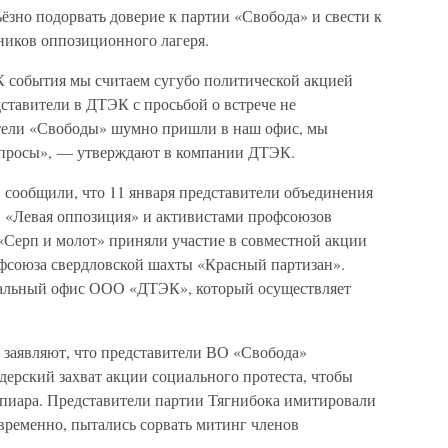
ёзно подорвать доверие к партии «Свобода» и свести к
ников оппозиционного лагеря.
 события мы считаем сугубо политической акцией
ставители в ДТЭК с просьбой о встрече не
ители «Свободы» шумно пришли в наш офис, мы
вопросы», — утверждают в компании ДТЭК.
 сообщили, что 11 января представители объединения
и «Левая оппозиция» и активистами профсоюзов
«Серп и молот» приняли участие в совместной акции
фсоюза свердловской шахты «Красный партизан».
ральный офис ООО «ДТЭК», который осуществляет
 заявляют, что представители ВО «Свобода»
ерский захват акции социального протеста, чтобы
мопиара. Представители партии Тягнибока имитировали
ременно, пытались сорвать митинг членов