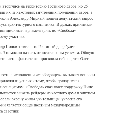
и вторглись на территорию Гостиного двора, но 25
ли их из некоторых внутренних помещений двора, а
нко и Александр Мирный подали депутатский запрос
туса архитектурного памятника. В драках принимали
оппозиционные парламентарии, но «Свобода»
оему участию.
ндр Попов заявил, что Гостиный двор будет
ан. Это можно назвать относительным успехом. Общую
тивистов фактически присвоила себе партия Олега
ности в исполнении «свободовцев» вызывает вопросы
 приложили усилия к тому, чтобы гражданская
 неонацизмом. «Свобода» оказывает поддержку Нине
ытаются выжить рейдеры из частного дома в элитном
зовали охрану жилья учительницы, украсив его
орый является общеизвестным международным
а свастики.