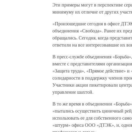
Эти примеры могут в перспективе серь
минимуму их отличие от других участ
«Произошедшие сегодня в офисе ДТЭК
объединения «Свобода». Ранее их пред
обращались. Сегодня, когда представ
ответили на все интересовавшие их 
В пресс-службе объединения «Борьба»,
вместе с представителями организаци
«Защита труда», «Прямое действие» и 
солидарности в поддержку членов про
Участники акции пикетировали цент
управление шахтой.
В то же время в объединении «Борьба»
«пытались осуществить циничный рейд
использовать ее для собственного са
«штурм» офиса ООО «ДТЭК», и, однов
профсоюзов и левых».