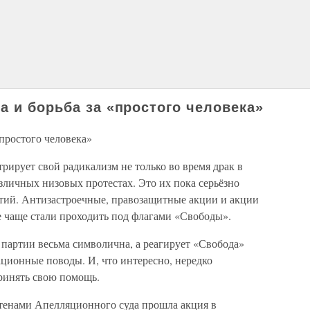
а и борьба за «простого человека»
«простого человека»
рирует свой радикализм не только во время драк в
азличных низовых протестах. Это их пока серьёзно
ртий. Антизастроечные, правозащитные акции и акции
е чаще стали проходить под флагами «Свободы».
 партии весьма символична, а реагирует «Свобода»
ционные поводы. И, что интересно, нередко
ринять свою помощь.
 стенами Апелляционного суда прошла акция в