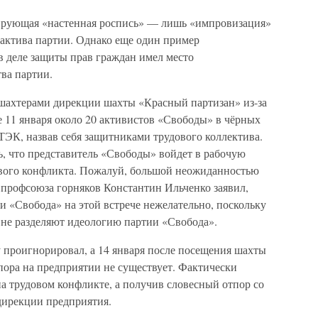
ирующая «настенная роспись» — лишь «импровизация»
актива партии. Однако еще один пример
 деле защиты прав граждан имел место
ва партии.
т шахтерами дирекции шахты «Красный партизан» из-за
 11 января около 20 активистов «Свободы» в чёрных
ТЭК, назвав себя защитниками трудового коллектива.
ь, что представитель «Свободы» войдет в рабочую
вого конфликта. Пожалуй, большой неожиданностью
р профсоюза горняков Константин Ильченко заявил,
 «Свобода» на этой встрече нежелательно, поскольку
 не разделяют идеологию партии «Свобода».
 проигнорировал, а 14 января после посещения шахты
спора на предприятии не существует. Фактически
а трудовом конфликте, а получив словесный отпор со
дирекции предприятия.