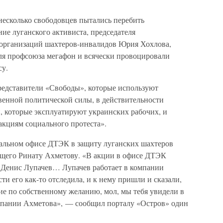
несколько свободовцев пытались перебить
е луганского активиста, председателя
 организаций шахтеров-инвалидов Юрия Хохлова,
ля профсоюза мегафон и всячески провоцировали
су.
редставители «Свободы», которые используют
венной политической силы, в действительности
, которые эксплуатируют украинских рабочих, и
кциям социального протеста».
ральном офисе ДТЭК в защиту луганских шахтеров
ащего Ринату Ахметову. «В акции в офисе ДТЭК
 Денис Лупачев… Лупачев работает в компании
ти его как-то отследила, и к нему пришли и сказали,
ие по собственному желанию, мол, мы тебя увидели в
мпании Ахметова», — сообщил порталу «Остров» один