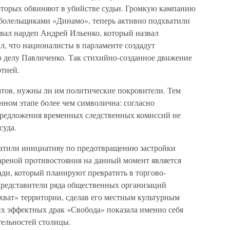
оторых обвиняют в убийстве судьи. Громкую кампанию
болельщиками «Динамо», теперь активно подхватили
вал нардеп Андрей Ильенко, который назвал
л, что националисты в парламенте создадут
 делу Павличенко. Так стихийно-созданное движение
ртией.
атов, нужны ли им политические покровители. Тем
нном этапе более чем символична: согласно
предложения временных следственных комиссий не
суда.
ватили инициативу по предотвращению застройки
 ареной противостояния на данный момент является
ди, который планируют превратить в торгово-
представители ряда общественных организаций
ват» территории, сделав его местным культурным
х эффектных драк «Свобода» показала именно себя
ельностей столицы.