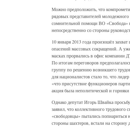
Можно предположить, что компромет
рядовых представителей молодежного 
сомнительной помощи ВО «Свобода» в
непосредственно со стороны руководст
10 января 2013 года произошёл захва
опасений массовых сокращений. А уже
масках прорвались в офис компании Д
По итогам переговоров предполагалос
группу по решению возникшего трудо
для националистов стало то, что лиде
«что присутствие функционеров партии
акция была неполитической и горняки
Однако депутат Игорь Швайка просьбу
заявил, что коллективного трудового 
«свободовцы» пытались попиариться н
стороны шахтеров, встали на сторону 