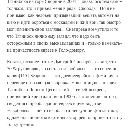
Тягнибока на горе Яворине в 2004 г. оказалось тем самом
толчком, что и привел меня в ряды 'Свободы'. Но я не
понимаю, как человек, призывавший вешать автомат на
шею и идти бороться с москалями и жид-вой, так быстро
мог изменить свои взгляды». Снегирёва возмутило и то,
что Тягнибок лично ему заявил, что надо быть
осторожным в своих высказываниях и «только намекать»
на причастность евреев к Голо-домору.
Кстати, позднее тот же Дмитрий Снегирёв заявил, что
70 % руководящего состава «Свободы» — это евреи по
крови[115]. Фарион — это древнееврейская фамилия, в
переводе означающая «воровка, мошенница», а прадед
Тягнибока Лонгин Цегельский — еврей-выкрест,
принявший христианство в 1900 г. По мнению автора,
сведения о преобладании евреев в руководстве
«Свободы» — нечто из области ненаучной фантастики,
однако для полноты картины автор решил привести и эту
точку зрения.