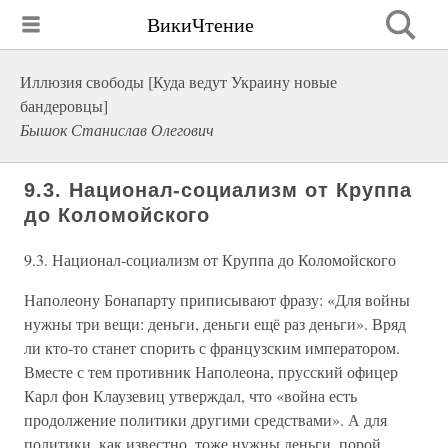
ВикиЧтение
Иллюзия свободы [Куда ведут Украину новые
бандеровцы]
Бышок Станислав Олегович
9.3. Национал-социализм от Круппа
до Коломойского
9.3. Национал-социализм от Круппа до Коломойского
Наполеону Бонапарту приписывают фразу: «Для войны
нужны три вещи: деньги, деньги ещё раз деньги». Вряд
ли кто-то станет спорить с французским императором.
Вместе с тем противник Наполеона, прусский офицер
Карл фон Клаузевиц утверждал, что «война есть
продолжение политики другими средствами». А для
политики, как известно, тоже нужны деньги, порой