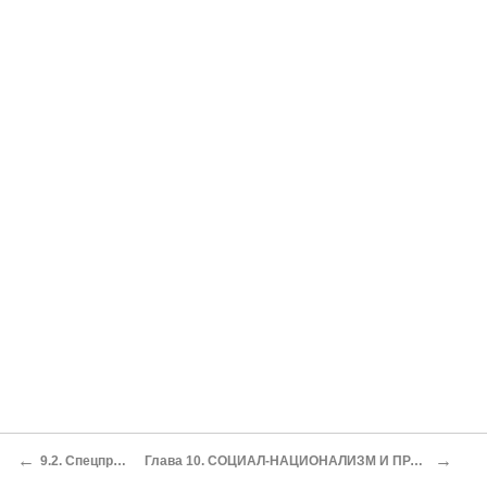
←
→
9.2. Спецпроект «Партии регионов»
Глава 10. СОЦИАЛ-НАЦИОНАЛИЗМ И ПРАВОСЛАВИЕ, ИЛИ ПОЧЕМУ ТЯГНИБОКА НЕ ВЗЯЛИ БЫ В КАЗАКИ