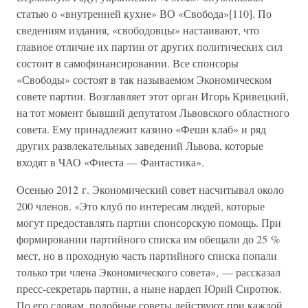
статью о «внутренней кухне» ВО «Свобода»[110]. По
сведениям издания, «свободовцы» настаивают, что
главное отличие их партии от других политических сил
состоит в самофинансировании. Все спонсоры
«Свободы» состоят в так называемом Экономическом
совете партии. Возглавляет этот орган Игорь Кривецкий,
на тот момент бывший депутатом Львовского областного
совета. Ему принадлежит казино «Фешн клаб» и ряд
других развлекательных заведений Львова, которые
входят в ЧАО «Фиеста — Фантастика».
Осенью 2012 г. Экономический совет насчитывал около
200 членов. «Это клуб по интересам людей, которые
могут предоставлять партии спонсорскую помощь. При
формировании партийного списка им обещали до 25 %
мест, но в проходную часть партийного списка попали
только три члена Экономического совета», — рассказал
пресс-секретарь партии, а ныне нардеп Юрий Сиротюк.
По его словам, подобные советы действуют при каждой