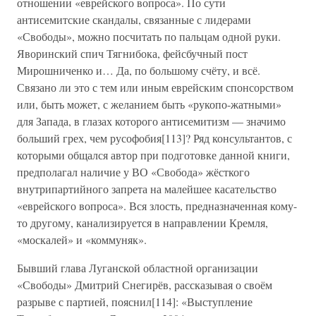
отношении «еврейского вопроса». По сути
антисемитские скандалы, связанные с лидерами
«Свободы», можно посчитать по пальцам одной руки.
Яворинский спич Тягнибока, фейсбучный пост
Мирошниченко и… Да, по большому счёту, и всё.
Связано ли это с тем или иным еврейским спонсорством
или, быть может, с желанием быть «рукопо-жатными»
для Запада, в глазах которого антисемитизм — значимо
больший грех, чем русофобия[113]? Ряд консультантов, с
которыми общался автор при подготовке данной книги,
предполагал наличие у ВО «Свобода» жёсткого
внутрипартийного запрета на малейшее касательство
«еврейского вопроса». Вся злость, предназначенная кому-
то другому, канализируется в направлении Кремля,
«москалей» и «коммуняк».
Бывший глава Луганской областной организации
«Свободы» Дмитрий Снегирёв, рассказывая о своём
разрыве с партией, пояснил[114]: «Выступление