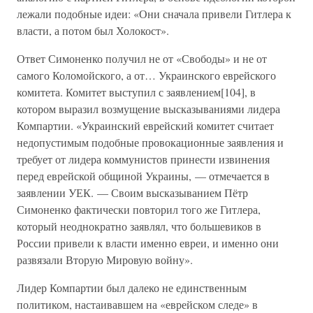
лежали подобные идеи: «Они сначала привели Гитлера к
власти, а потом был Холокост».
Ответ Симоненко получил не от «Свободы» и не от
самого Коломойского, а от… Украинского еврейского
комитета. Комитет выступил с заявлением[104], в
котором выразил возмущение высказываниями лидера
Компартии. «Украинский еврейский комитет считает
недопустимым подобные провокационные заявления и
требует от лидера коммунистов принести извинения
перед еврейской общиной Украины, — отмечается в
заявлении УЕК. — Своим высказыванием Пётр
Симоненко фактически повторил того же Гитлера,
который неоднократно заявлял, что большевиков в
России привели к власти именно евреи, и именно они
развязали Вторую Мировую войну».
Лидер Компартии был далеко не единственным
политиком, настаивавшем на «еврейском следе» в