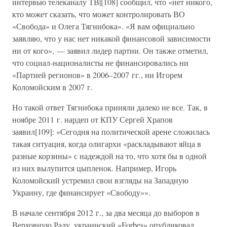
интервью телеканалу ТВ|[108] сообщил, что «нет никого,
кто может сказать, что может контролировать ВО
«Свобода» и Олега Тягнибока». «Я вам официально
заявляю, что у нас нет никакой финансовой зависимости
ни от кого», — заявил лидер партии. Он также отметил,
что социал-националисты не финансировались ни
«Партией регионов» в 2006–2007 гг., ни Игорем
Коломойским в 2007 г.
Но такой ответ Тягнибока приняли далеко не все. Так, в
ноябре 2011 г. нардеп от КПУ Сергей Храпов
заявил[109]: «Сегодня на политической арене сложилась
такая ситуация, когда олигархи «раскладывают яйца в
разные корзины» с надеждой на то, что хотя бы в одной
из них вылупится цыпленок. Например, Игорь
Коломойский устремил свои взгляды на Западную
Украину, где финансирует «Свободу»».
В начале сентября 2012 г., за два месяца до выборов в
Верховную Раду, украинский «Forbes» опубликовал