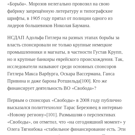
«Борьба». Морозов нелегально провозил на свою
фабрику запрещённую литературу и типографские
шрифты, в 1905 году прятал от полиции одного из
лидеров большевиков Николая Баумана.
НСДАП Адольфа Гитлера на разных этапах борьбы за
власть спонсировали не только крупные немецкие
промышленники и магнаты, в частности Густав Крупп,
но и крупные банкиры еврейского происхождения. Так,
исследователи называют среди основных спонсоров
Гитлера Макса Варбурга, Оскара Вассермана, Ганса
Привина и даже барона Ротшильда[100]. Кто же
финансирует деятельность ВО «Свобода»?
Первым о спонсорах «Свободы» в 2008 году публично
высказался политтехнолог Тарас Березовец в интервью
«Новому региону»[101]. Размышляя о перспективах
«Свободы», он отметил, что «на сегодняшний момент» у
Олега Тягнибока «стабильное финансирование есть. Эти