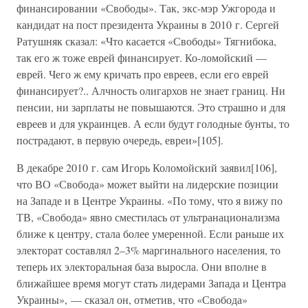
финансировании «Свободы». Так, экс-мэр Ужгорода и
кандидат на пост президента Украины в 2010 г. Сергей
Ратушняк сказал: «Что касается «Свободы» Тягнибока,
так его ж тоже еврей финансирует. Ко-ломойский —
еврей. Чего ж ему кричать про евреев, если его еврей
финансирует?.. Алчность олигархов не знает границ. Ни
пенсии, ни зарплаты не повышаются. Это страшно и для
евреев и для украинцев. А если будут голодные бунты, то
пострадают, в первую очередь, евреи»[105].
В декабре 2010 г. сам Игорь Коломойский заявил[106],
что ВО «Свобода» может выйти на лидерские позиции
на Западе и в Центре Украины. «По тому, что я вижу по
ТВ, «Свобода» явно сместилась от ультранационализма
ближе к центру, стала более умеренной. Если раньше их
электорат составлял 2–3% маргинального населения, то
теперь их электоральная база выросла. Они вполне в
ближайшее время могут стать лидерами Запада и Центра
Украины», — сказал он, отметив, что «Свобода»