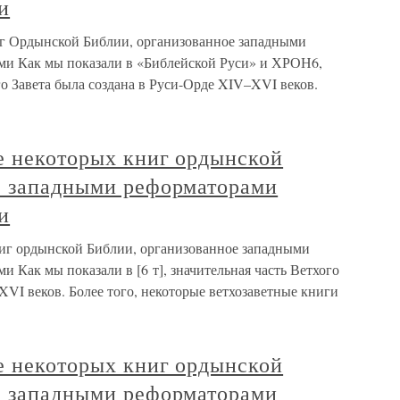
и
иг Ордынской Библии, организованное западными
ми Как мы показали в «Библейской Руси» и ХРОН6,
го Завета была создана в Руси-Орде XIV–XVI веков.
е некоторых книг ордынской
е западными реформаторами
и
иг ордынской Библии, организованное западными
 Как мы показали в [6 т], значительная часть Ветхого
XVI веков. Более того, некоторые ветхозаветные книги
е некоторых книг ордынской
е западными реформаторами