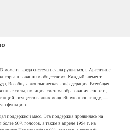
во
 В момент, когда система начала рушиться, в Аргентине
вал «организованным обществом». Каждый элемент
да, Всеобщая экономическая конфедерация, Всеобщая
енные силы, полиция, система образования, спорт и,
иостанций, осуществлявших мощнейшую пропаганду, —
обую функцию.
дал поддержкой масс. Эта поддержка проявилась на
 более 60% голосов, а также в апреле 1954 г. на
кандидат Перона набрал 62% голосов, а главный