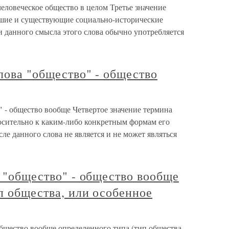
 человеческое общество в целом Третье значение
вшие и существующие социально-исторические
и данного смысла этого слова обычно употребляется
слова "общество" - общество
о" - общество вообще Четвертое значение термина
носительно к каким-либо конкретным формам его
ле данного слова не является и не может являться
а "общество" - общество вообще
п общества, или особенное
 общество вообще определенного типа (тип общества,