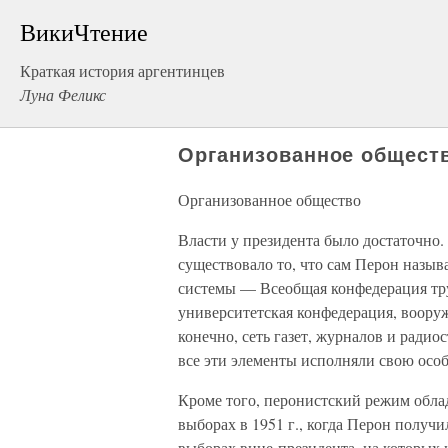
ВикиЧтение
Краткая история аргентинцев
Луна Феликс
Организованное общест
Организованное общество
Власти у президента было достаточно.
существовало то, что сам Перон назы
системы — Всеобщая конфедерация тру
университетская конфедерация, вооруж
конечно, сеть газет, журналов и рад
все эти элементы исполняли свою ос
Кроме того, перонистский режим обла
выборах в 1951 г., когда Перон получил
выборах вице-президента, на которых 