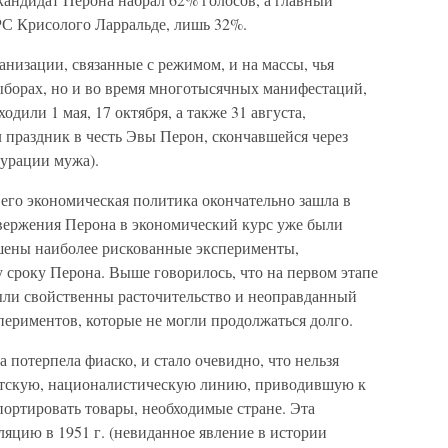
РС Крисолого Ларральде, лишь 32%.
анизации, связанные с режимом, и на массы, чья
ыборах, но и во время многотысячных манифестаций,
или 1 мая, 17 октября, а также 31 августа,
 праздник в честь Эвы Перон, скончавшейся через
гурации мужа).
его экономическая политика окончательно зашла в
свержения Перона в экономический курс уже были
шены наиболее рискованные эксперименты,
 сроку Перона. Выше говорилось, что на первом этапе
ыли свойственны расточительство и неоправданный
периментов, которые не могли продолжаться долго.
а потерпела фиаско, и стало очевидно, что нельзя
стскую, националистическую линию, приводившую к
ортировать товары, необходимые стране. Эта
яцию в 1951 г. (невиданное явление в истории