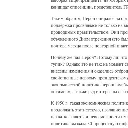
кандидат оппозиции, представитель Г
Таким образом, Перон опирался на орг
поддержка проявлялась не только на в
проводимых правительством. Они проход
объявленного Днем отречения (это был
полтора месяца после повторной инау
Почему же пал Перон? Потому ли, что 
тупик? Однако это не так: на момент 
внесены изменения и оказались отбро
свойственные первому президентскому
экономической политике перонизма б
оптимизм, а также ряд интересных экс
К 1950 г. такая экономическая политик
продолжать этатистскую, изоляциони
нехватке валюты и невозможности имп
политика вызвала 30-процентную инфл