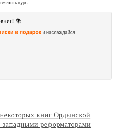
изменить курс.
книг! 📚
писки в подарок
и наслаждайся
 некоторых книг Ордынской
е западными реформаторами