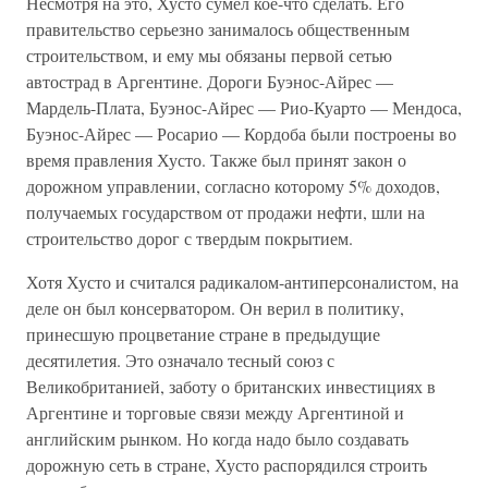
Несмотря на это, Хусто сумел кое-что сделать. Его
правительство серьезно занималось общественным
строительством, и ему мы обязаны первой сетью
автострад в Аргентине. Дороги Буэнос-Айрес —
Мардель-Плата, Буэнос-Айрес — Рио-Куарто — Мендоса,
Буэнос-Айрес — Росарио — Кордоба были построены во
время правления Хусто. Также был принят закон о
дорожном управлении, согласно которому 5% доходов,
получаемых государством от продажи нефти, шли на
строительство дорог с твердым покрытием.
Хотя Хусто и считался радикалом-антиперсоналистом, на
деле он был консерватором. Он верил в политику,
принесшую процветание стране в предыдущие
десятилетия. Это означало тесный союз с
Великобританией, заботу о британских инвестициях в
Аргентине и торговые связи между Аргентиной и
английским рынком. Но когда надо было создавать
дорожную сеть в стране, Хусто распорядился строить