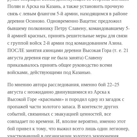
Полян и Арска на Казань, а также установить прочную
связь с левым флангом 5-й армии, находящимся в районе
деревни Осиново. Одновременно Вацетис предложил
бывшему полковнику Петру Славену, командовавшему 5-
й армией красных, принять решительные меры для связи
с группой войск 2-й армии под командованием Азина.
ПОСЛЕ занятия азинцами деревни Высокая Гора (т. е. 21
августа деревня еще не была занята) Славену
приказывалось принять общее руководство всеми
войсками, действующими под Казанью.
По мнению автора расследования, именно бой 22–25
августа с неожиданно двинувшимися из Арска к
Высокой Горе «красными» и породил одну из загадок с
пропажей части золотого запаса. В контексте других
событий, связанных с эвакуацией ценностей, все
совпадает по времени. И, вполне вероятно, именно этот
бой привел к тому, что выжил всего лишь один легионер,
участвовавший в организации золотого захоронения.