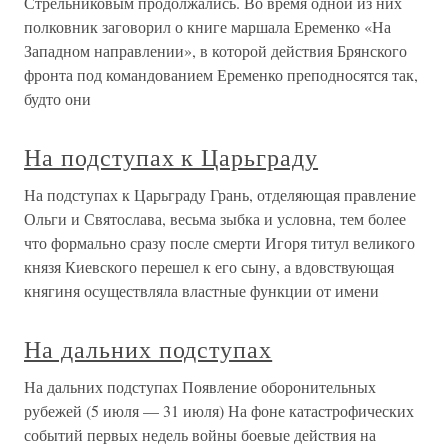
Стрельниковым продолжались. Во время одной из них
полковник заговорил о книге маршала Еременко «На
Западном направлении», в которой действия Брянского
фронта под командованием Еременко преподносятся так,
будто они
На подступах к Царьграду
На подступах к Царьграду Грань, отделяющая правление
Ольги и Святослава, весьма зыбка и условна, тем более
что формально сразу после смерти Игоря титул великого
князя Киевского перешел к его сыну, а вдовствующая
княгиня осуществляла властные функции от имени
На дальних подступах
На дальних подступах Появление оборонительных
рубежей (5 июля — 31 июля) На фоне катастрофических
событий первых недель войны боевые действия на