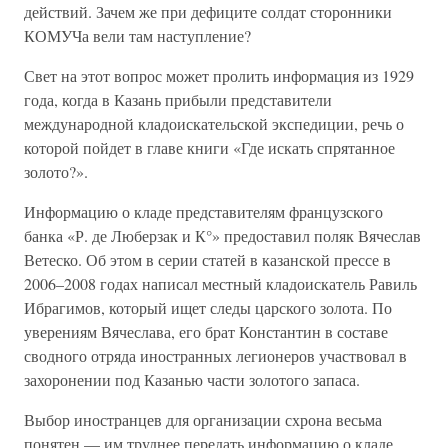
действий. Зачем же при дефиците солдат сторонники
КОМУЧа вели там наступление?
Свет на этот вопрос может пролить информация из 1929
года, когда в Казань прибыли представители
международной кладоискательской экспедиции, речь о
которой пойдет в главе книги «Где искать спрятанное
золото?».
Информацию о кладе представителям французского
банка «Р. де Люберзак и К°» предоставил поляк Вячеслав
Ветеско. Об этом в серии статей в казанской прессе в
2006–2008 годах написал местный кладоискатель Равиль
Ибрагимов, который ищет следы царского золота. По
уверениям Вячеслава, его брат Константин в составе
сводного отряда иностранных легионеров участвовал в
захоронении под Казанью части золотого запаса.
Выбор иностранцев для организации схрона весьма
понятен — им труднее передать информацию о кладе