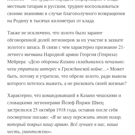
местным татарам и русским, труднее воспользоваться
своими знаниями в случае благополучного возвращения
на Родину в тысячах километрах от клада.
Также не исключено, что золото было заранее
обговоренной долей легионеров за их участие в захвате
золотого запаса. В связи с чем характерно признание 21-
летнего мичмана Народной армии Георгия (Генриха)
Мейрера:
«Дело обороны Казани складывалось печально:
чехи утратили интерес к Гражданской войне…»
Может
быть, потому и утратили, что обрели золото, ради вывоза
которого хотелось выжить, а не рисковать своей жизнью?
Характерно, что командовавший в Казани чешскими и
словацкими легионерами Йозеф Йиржи Швец
застрелился 25 октября 1918 года, оставив после себя
посмертное письмо:
«Я не могу пережить этот позор,
который покрыл нашу армию. Всё лучшее в нас, наша
честь, уничтожено».