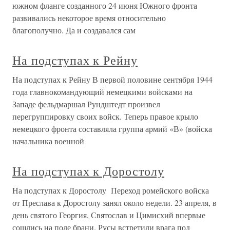
южном фланге созданного 24 июня Южного фронта
развивались некоторое время относительно
благополучно. Да и создавался сам
На подступах к Рейну
На подступах к Рейну В первой половине сентября 1944
года главнокомандующий немецкими войсками на
Западе фельдмаршал Рундштедт произвел
перегруппировку своих войск. Теперь правое крыло
немецкого фронта составляла группа армий «В» (войска
начальника военной
На подступах к Доростолу
На подступах к Доростолу Переход ромейского войска
от Преслава к Доростолу занял около недели. 23 апреля, в
день святого Георгия, Святослав и Цимисхий впервые
сошлись на поле брани. Русы встретили врага под