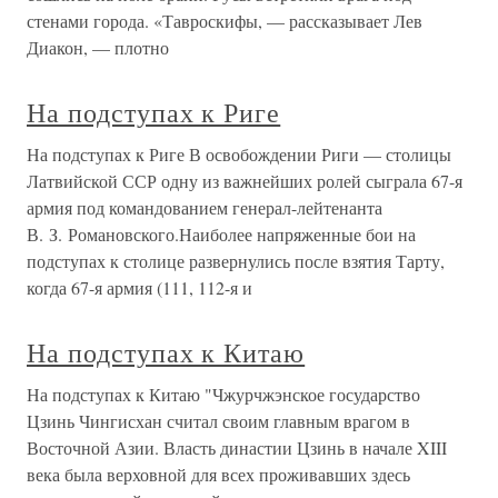
стенами города. «Тавроскифы, — рассказывает Лев
Диакон, — плотно
На подступах к Риге
На подступах к Риге В освобождении Риги — столицы
Латвийской ССР одну из важнейших ролей сыграла 67-я
армия под командованием генерал-лейтенанта
В. З. Романовского.Наиболее напряженные бои на
подступах к столице развернулись после взятия Тарту,
когда 67-я армия (111, 112-я и
На подступах к Китаю
На подступах к Китаю "Чжурчжэнское государство
Цзинь Чингисхан считал своим главным врагом в
Восточной Азии. Власть династии Цзинь в начале XIII
века была верховной для всех проживавших здесь