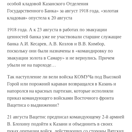
особой кладовой Казанского Отделения
Государственного Банка» за август 1918 года, «золотая
кладовая» опустела к 20 августа
1918 года. А к 23 августа в работах по эвакуации
ценностей банка уже не участвовали старшие служащие
банка А.И. Кесарев, А.В. Козлов и В.В. Кимбор,
поскольку они были назначены в «командировку по
эвакуации золота в Самару» и не вернулись. Причем
убыли не на пароходе…
Так наступление ли вели войска КОМУЧа под Высокой
Горой или порожний караван возвращался в Казань и
напоролся на красных партизан, которые исполняли
приказ командующего войсками Восточного фронта
Вацетиса о выдвижении?
21 августа Вацетис предписал командующему 2-й армией
В. Блохину подойти к Казани и объединить в своих
руках операции войск, действующих со стороны Вятских