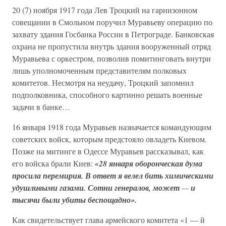
20 (7) ноября 1917 года Лев Троцкий на гарнизонном
совещании в Смольном поручил Муравьеву операцию по
захвату здания Госбанка России в Петрограде. Банковская
охрана не пропустила внутрь здания вооруженный отряд
Муравьева с оркестром, позволив помитинговать внутри
лишь уполномоченным представителям полковых
комитетов. Несмотря на неудачу, Троцкий запомнил
подполковника, способного картинно решать военные
задачи в банке…
16 января 1918 года Муравьев назначается командующим
советских войск, которым предстояло овладеть Киевом.
Позже на митинге в Одессе Муравьев рассказывал, как
его войска брали Киев:
«28 января оборонческая дума
просила перемирия. В ответ я велел бить химическими
удушливыми газами. Сотни генералов, может
—
и
тысячи были убиты беспощадно».
Как свидетельствует глава армейского комитета «1 — й