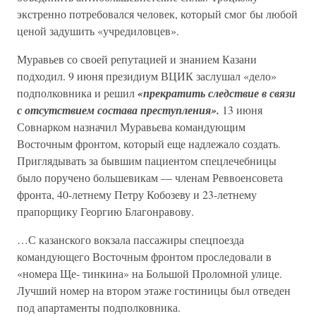
экстренно потребовался человек, который смог бы любой
ценой задушить «учредиловцев».
Муравьев со своей репутацией и знанием Казани
подходил. 9 июня президиум ВЦИК заслушал «дело»
подполковника и решил
«прекратить следствие в связи
с отсутствием состава преступления».
13 июня
Совнарком назначил Муравьева командующим
Восточным фронтом, который еще надлежало создать.
Приглядывать за бывшим пациентом спецлечебницы
было поручено большевикам — членам Реввоенсовета
фронта, 40-летнему Петру Кобозеву и 23-летнему
прапорщику Георгию Благонравову.
…С казанского вокзала пассажиры спецпоезда
командующего Восточным фронтом проследовали в
«номера Ще- тинкина» на Большой Проломной улице.
Лучший номер на втором этаже гостиницы был отведен
под апартаменты подполковника.