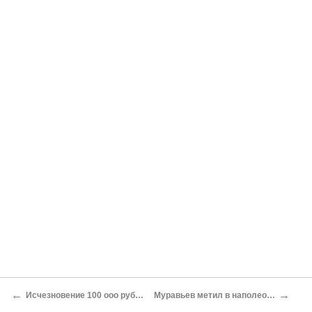
←
→
Исчезновение 100 ооо рублей
Муравьев метил в наполеоны