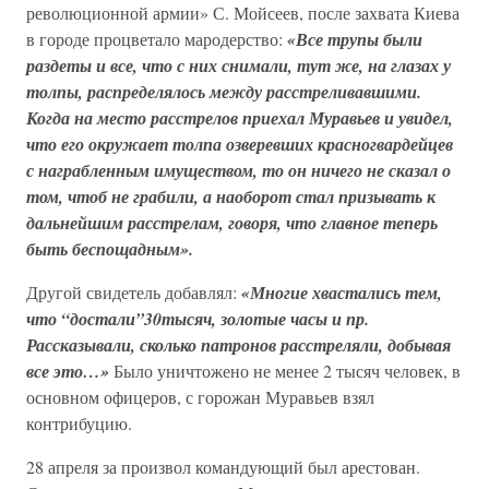
революционной армии» С. Мойсеев, после захвата Киева
в городе процветало мародерство:
«Все трупы были
раздеты и все, что с них снимали, тут же, на глазах у
толпы, распределялось между расстреливавшими.
Когда на место расстрелов приехал Муравьев и увидел,
что его окружает толпа озверевших красногвардейцев
с награбленным имуществом, то он ничего не сказал о
том, чтоб не грабили, а наоборот стал призывать к
дальнейшим расстрелам, говоря, что главное теперь
быть беспощадным».
Другой свидетель добавлял:
«Многие хвастались тем,
что “достали”30тысяч, золотые часы и пр.
Рассказывали, сколько патронов расстреляли, добывая
все это…»
Было уничтожено не менее 2 тысяч человек, в
основном офицеров, с горожан Муравьев взял
контрибуцию.
28 апреля за произвол командующий был арестован.