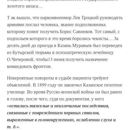
золотого запаса…
Т ак вышло, что наркомвоенмор Лев Троцкий руководить
армиями послал человека, звание подполковника
которому помог получить Борис Савинков. Тот самый, с
подпольем которого в это время боролись чекисты… За
десять дней до приезда в Казань Муравьев был переведен
из Бутырской тюрьмы в психиатрическую лечебницу
О.Чичеровой, чтобы13 июня получить назначение
командовать фронтом.
Невероятные повороты в судьбе пациента требуют
объяснений. В 1899 году он закончил Казанское пехотное
училище. Во время Русско-японской войны он был ранен
в голову, после чего, судя по документам, у него
«остались тяжелые и неизлечимые последствия,
связанные с повреждением нервных стволов,
выраженные в головокружениях, ослаблении слуха и
т. д.».