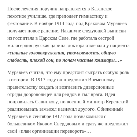
После лечения поручик направляется в Казанское
пехотное училище, где преподает гимнастику и
фехтование. В ноябре 1914 года под Краковом Муравьев
получает новое ранение. Накануне следующей выписки
из госпиталя в Царском Селе, где работала сестрой
милосердия русская царица, доктора отмечали у пациента
«сильные головокружения, утомляемость, общую
слабость, плохой сон, по ночам частые кошмары…»
Муравьев считал, что ему предстоит сыграть особую роль
в истории. В 1917 году он предложил Временному
правительству создать и возглавить диверсионные
отряды добровольцев для рейдов в тыл врага. Идея
понравилась Савинкову, но военный министр Керенский
реализовывать замысел назначил другого. Обиженный
Муравьев в сентябре 1917 года познакомился с
большевиком Яковом Свердловым и сразу же предложил
свой «план организации переворота»…