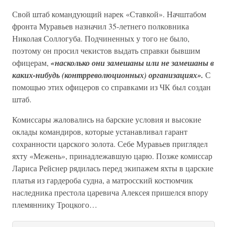
Свой штаб командующий нарек «Ставкой». Начштабом
фронта Муравьев назначил 35-летнего полковника
Николая Соллогуба. Подчиненных у того не было,
поэтому он просил чекистов выдать справки бывшим
офицерам,
«насколько они замешаны или не замешаны в
каких-нибудь (контрреволюционных) организациях».
С
помощью этих офицеров со справками из ЧК был создан
штаб.
Комиссары жаловались на барские условия и высокие
оклады командиров, которые устанавливал гарант
сохранности царского золота. Себе Муравьев приглядел
яхту «Межень», принадлежавшую царю. Позже комиссар
Лариса Рейснер рядилась перед экипажем яхты в царские
платья из гардероба судна, а матросский костюмчик
наследника престола царевича Алексея пришелся впору
племяннику Троцкого…