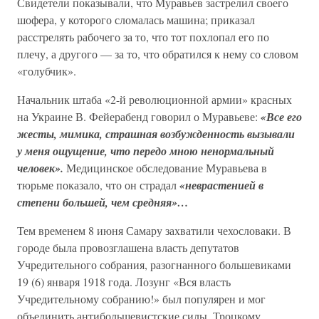
Свидетели показывали, что Муравьев застрелил своего
шофера, у которого сломалась машина; приказал
расстрелять рабочего за то, что тот похлопал его по
плечу, а другого — за то, что обратился к нему со словом
«голубчик».
Начальник штаба «2-й революционной армии» красных
на Украине В. Фейерабенд говорил о Муравьеве:
«Все его
жесты, мимика, страшная возбужденность вызывали
у меня ощущение, что передо мною ненормальный
человек».
Медицинское обследование Муравьева в
тюрьме показало, что он страдал
«неврастенией в
степени большей, чем средняя»…
Тем временем 8 июня Самару захватили чехословаки. В
городе была провозглашена власть депутатов
Учредительного собрания, разогнанного большевиками
19 (6) января 1918 года. Лозунг «Вся власть
Учредительному собранию!» был популярен и мог
объединить антибольшевистские силы. Троцкому