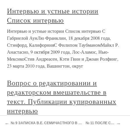
Интервью и устные истории
Список интервью
Интервью и устные истории Список интервью С
Габриелой АунЛю Франклин, 18 декабря 2008 года,
Стэнфорд, КалифорнияС Филипом ТаубманомМайкл Р.
Анастасио, 9 октября 2009 года, Лос-Аламос, Нью-
МексикоСтив Андреасен, Кэти Гвин и Джоан Ролфинг,
23 марта 2010 года, Вашингтон, округ
Вопрос о редактировании и
редакторском вмешательстве в
текст. Публикации купированных
интервью
Вопрос о редактировании и редакторском вмешательстве
←
→
№ 9 ЗАПИСКА В.Е. СЕМИЧАСТНОГО В ЦК КПСС О НАСТРОЕНИЯХ Г.К. ЖУКОВА
№ 11 ПОСЛЕ СМЕРТИ СТАЛИНА
в текст. Публикации купированных интервью Вопрос о