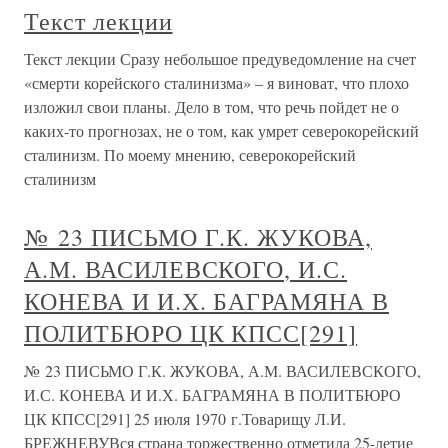
Текст лекции
Текст лекции Сразу небольшое предуведомление на счет
«смерти корейского сталинизма» – я виноват, что плохо
изложил свои планы. Дело в том, что речь пойдет не о
каких-то прогнозах, не о том, как умрет северокорейский
сталинизм. По моему мнению, северокорейский
сталинизм
№ 23 ПИСЬМО Г.К. ЖУКОВА,
А.М. ВАСИЛЕВСКОГО, И.С.
КОНЕВА И И.Х. БАГРАМЯНА В
ПОЛИТБЮРО ЦК КПСС[291]
№ 23 ПИСЬМО Г.К. ЖУКОВА, А.М. ВАСИЛЕВСКОГО,
И.С. КОНЕВА И И.Х. БАГРАМЯНА В ПОЛИТБЮРО
ЦК КПСС[291] 25 июля 1970 г.Товарищу Л.И.
БРЕЖНЕВУВся страна торжественно отметила 25-летие