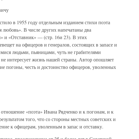
вичу
стило в 1955 году отдельным изданием стихи поэта
я любовь». В числе других напечатаны два
» и «Отставник» — (стр. 16и 23). В этих
евещет на офицеров и генералов, состоящих в запасе и
имися людьми, пьяницами, чуть не грабителями
, не интересует жизнь нашей страны. Автор опошляет
ие погоны, честь и достоинство офицеров, уволенных
отношение «поэта» Ивана Рядченко и к погонам, и к
результатом того, что со стороны местных советских и
ние к офицерам, уволенным в запас и отставку.
ставке, прослужившие от 25 и более лет в Советской