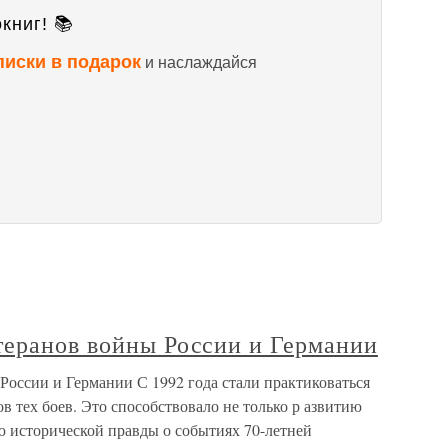
книг! 📚
писки в подарок
и наслаждайся
теранов войны России и Германии
России и Германии С 1992 года стали практиковаться
 тех боев. Это способствовало не только р азвитию
ю исторической правды о событиях 70-летней