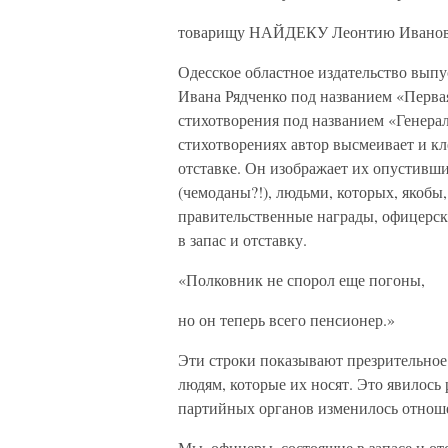
товарищу НАЙДЕКУ Леонтию Ивано
Одесское областное издательство выпу
Ивана Рядченко под названием «Перва
стихотворения под названием «Генерал
стихотворениях автор высмеивает и кл
отставке. Он изображает их опустивш
(чемоданы?!), людьми, которых, якобы
правительственные награды, офицерск
в запас и отставку.
«Полковник не спорол еще погоны,
но он теперь всего пенсионер.»
Эти строки показывают презрительное 
людям, которые их носят. Это явилось 
партийных органов изменилось отноше
Мы, офицеры, состоящие в запасе и от