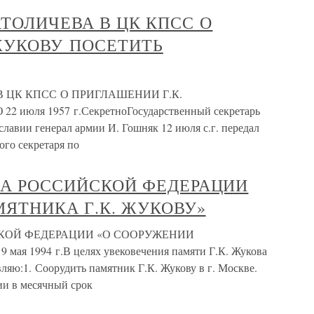
АТОЛИЧЕВА В ЦК КПСС О
ЖУКОВУ ПОСЕТИТЬ
В ЦК КПСС О ПРИГЛАШЕНИИ Г.К.
ля 1957 г.СекретноГосударственный секретарь
авии генерал армии И. Гошняк 12 июля с.г. передал
ого секретаря по
ТА РОССИЙСКОЙ ФЕДЕРАЦИИ
ЯТНИКА Г.К. ЖУКОВУ»
СКОЙ ФЕДЕРАЦИИ «О СООРУЖЕНИИ
я 1994 г.В целях увековечения памяти Г.К. Жукова
яю:1. Соорудить памятник Г.К. Жукову в г. Москве.
ии в месячный срок