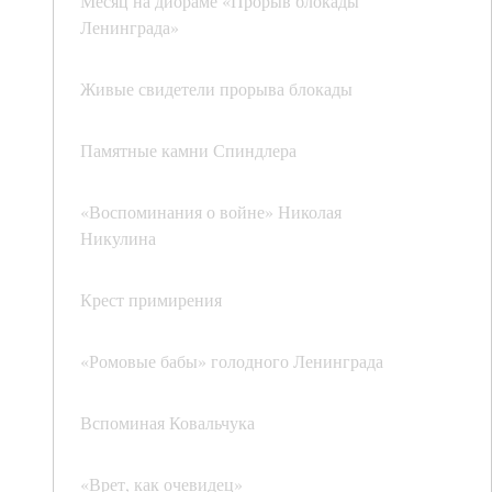
Месяц на диораме «Прорыв блокады
Ленинграда»
Живые свидетели прорыва блокады
Памятные камни Спиндлера
«Воспоминания о войне» Николая
Никулина
Крест примирения
«Ромовые бабы» голодного Ленинграда
Вспоминая Ковальчука
«Врет, как очевидец»