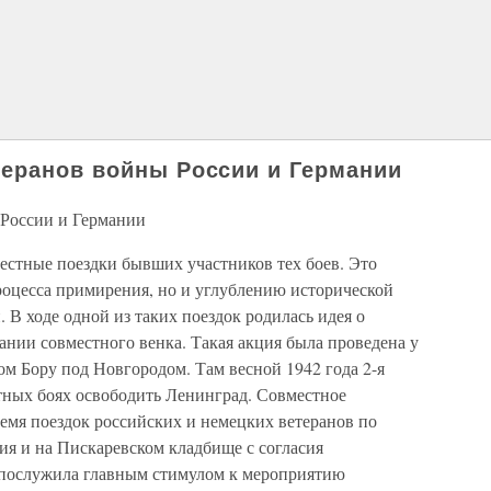
еранов войны России и Германии
 России и Германии
местные поездки бывших участников тех боев. Это
роцесса примирения, но и углублению исторической
 В ходе одной из таких поездок родилась идея о
нии совместного венка. Такая акция была проведена у
м Бору под Новгородом. Там весной 1942 года 2-я
тных боях освободить Ленинград. Совместное
емя поездок российских и немецких ветеранов по
ция и на Пискаревском кладбище с согласия
 послужила главным стимулом к мероприятию