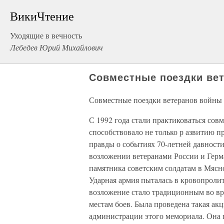
ВикиЧтение
Уходящие в вечность
Лебедев Юрий Михайлович
Совместные поездки вет
Совместные поездки ветеранов войны
С 1992 года стали практиковаться сов
способствовало не только р азвитию п
правды о событиях 70-летней давности.
возложении ветеранами России и Герма
памятника советским солдатам в Мясно
Ударная армия пыталась в кровопроли
возложение стало традиционным во вр
местам боев. Была проведена такая ак
администрации этого мемориала. Она