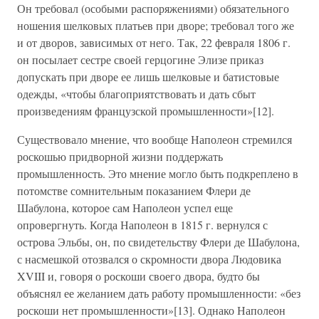
Он требовал (особыми распоряжениями) обязательного
ношения шелковых платьев при дворе; требовал того же
и от дворов, зависимых от него. Так, 22 февраля 1806 г.
он посылает сестре своей герцогине Элизе приказ
допускать при дворе ее лишь шелковые и батистовые
одежды, «чтобы благоприятствовать и дать сбыт
произведениям французской промышленности»[12].
Существовало мнение, что вообще Наполеон стремился
роскошью придворной жизни поддержать
промышленность. Это мнение могло быть подкреплено в
потомстве сомнительным показанием Флери де
Шабулона, которое сам Наполеон успел еще
опровергнуть. Когда Наполеон в 1815 г. вернулся с
острова Эльбы, он, по свидетельству Флери де Шабулона,
с насмешкой отозвался о скромности двора Людовика
XVIII и, говоря о роскоши своего двора, будто бы
объяснял ее желанием дать работу промышленности: «без
роскоши нет промышленности»[13]. Однако Наполеон