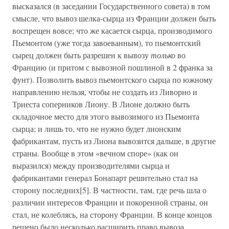
высказался (в заседании Государственного совета) в том
смысле, что вывоз шелка-сырца из Франции должен быть
воспрещен вовсе; что же касается сырца, производимого
Пьемонтом (уже тогда завоеванным), то пьемонтский
сырец должен быть разрешен к вывозу
только
во
Францию (и притом с вывозной пошлиной в 2 франка за
фунт). Позволить вывоз пьемонтского сырца по южному
направлению нельзя, чтобы не создать из Ливорно и
Триеста соперников Лиону. В Лионе должно быть
складочное место для этого вывозимого из Пьемонта
сырца; и лишь то, что не нужно будет лионским
фабрикантам, пусть из Лиона вывозится дальше, в другие
страны. Вообще в этом «вечном споре» (как он
выразился) между производителями сырца и
фабрикантами генерал Бонапарт решительно стал на
сторону последних[5]. В частности, там, где речь шла о
различии интересов Франции и покоренной страны, он
стал, не колеблясь, на сторону Франции. В конце концов
решено было несколько расширить право вывоза