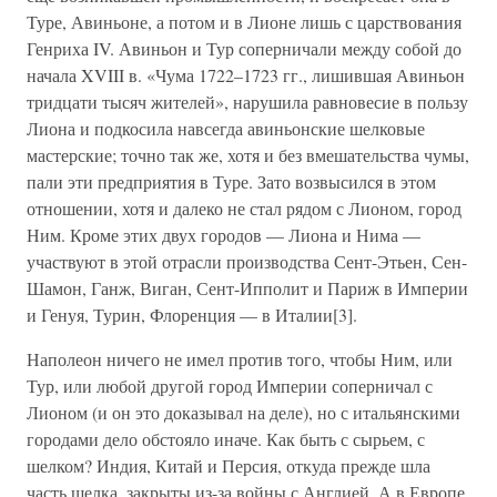
Туре, Авиньоне, а потом и в Лионе лишь с царствования
Генриха IV. Авиньон и Тур соперничали между собой до
начала XVIII в. «Чума 1722–1723 гг., лишившая Авиньон
тридцати тысяч жителей», нарушила равновесие в пользу
Лиона и подкосила навсегда авиньонские шелковые
мастерские; точно так же, хотя и без вмешательства чумы,
пали эти предприятия в Туре. Зато возвысился в этом
отношении, хотя и далеко не стал рядом с Лионом, город
Ним. Кроме этих двух городов — Лиона и Нима —
участвуют в этой отрасли производства Сент-Этьен, Сен-
Шамон, Ганж, Виган, Сент-Ипполит и Париж в Империи
и Генуя, Турин, Флоренция — в Италии[3].
Наполеон ничего не имел против того, чтобы Ним, или
Тур, или любой другой город Империи соперничал с
Лионом (и он это доказывал на деле), но с итальянскими
городами дело обстояло иначе. Как быть с сырьем, с
шелком? Индия, Китай и Персия, откуда прежде шла
часть шелка, закрыты из-за войны с Англией. А в Европе