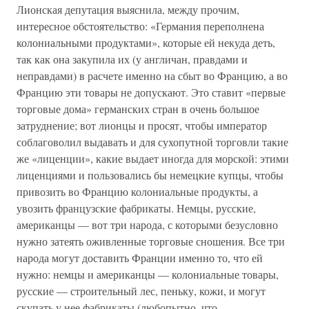
Лионская депутация выяснила, между прочим,
интересное обстоятельство: «Германия переполнена
колониальными продуктами», которые ей некуда деть,
так как она закупила их (у англичан, правдами и
неправдами) в расчете именно на сбыт во Францию, а во
Францию эти товары не допускают. Это ставит «первые
торговые дома» германских стран в очень большое
затруднение; вот лионцы и просят, чтобы император
соблаговолил выдавать и для сухопутной торговли такие
же «лиценции», какие выдает иногда для морской: этими
лиценциями и пользовались бы немецкие купцы, чтобы
привозить во Францию колониальные продукты, а
увозить французские фабрикаты. Немцы, русские,
американцы — вот три народа, с которыми безусловно
нужно затеять оживленные торговые сношения. Все три
народа могут доставить Франции именно то, что ей
нужно: немцы и американцы — колониальные товары,
русские — строительный лес, пеньку, кожи, и могут
скупать у нее фабрикаты (любопытно, что