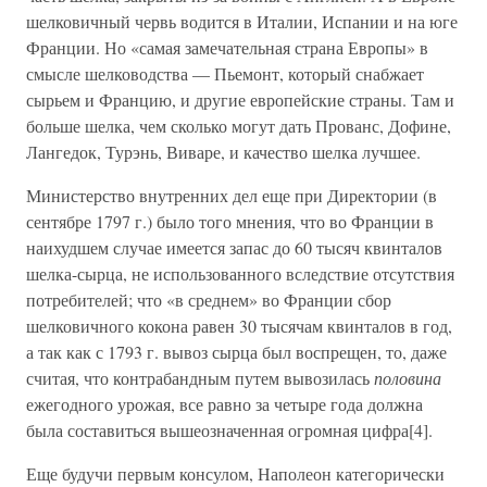
шелковичный червь водится в Италии, Испании и на юге
Франции. Но «самая замечательная страна Европы» в
смысле шелководства — Пьемонт, который снабжает
сырьем и Францию, и другие европейские страны. Там и
больше шелка, чем сколько могут дать Прованс, Дофине,
Лангедок, Турэнь, Виваре, и качество шелка лучшее.
Министерство внутренних дел еще при Директории (в
сентябре 1797 г.) было того мнения, что во Франции в
наихудшем случае имеется запас до 60 тысяч квинталов
шелка-сырца, не использованного вследствие отсутствия
потребителей; что «в среднем» во Франции сбор
шелковичного кокона равен 30 тысячам квинталов в год,
а так как с 1793 г. вывоз сырца был воспрещен, то, даже
считая, что контрабандным путем вывозилась
половина
ежегодного урожая, все равно за четыре года должна
была составиться вышеозначенная огромная цифра[4].
Еще будучи первым консулом, Наполеон категорически