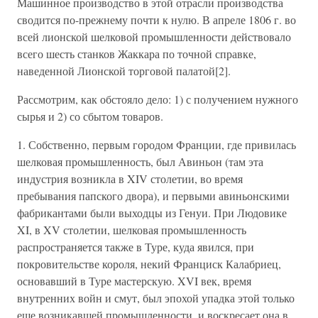
Машинное производство в этой отрасли производства
сводится по-прежнему почти к нулю. В апреле 1806 г. во
всей лионской шелковой промышленности действовало
всего шесть станков Жаккара по точной справке,
наведенной Лионской торговой палатой[2].
Рассмотрим, как обстояло дело: 1) с получением нужного
сырья и 2) со сбытом товаров.
1. Собственно, первым городом Франции, где привилась
шелковая промышленность, был Авиньон (там эта
индустрия возникла в XIV столетии, во время
пребывания папского двора), и первыми авиньонскими
фабрикантами были выходцы из Генуи. При Людовике
XI, в XV столетии, шелковая промышленность
распространяется также в Туре, куда явился, при
покровительстве короля, некий Франциск Калабриец,
основавший в Туре мастерскую. XVI век, время
внутренних войн и смут, был эпохой упадка этой только
еще возникавшей промышленности, и воскресает она в