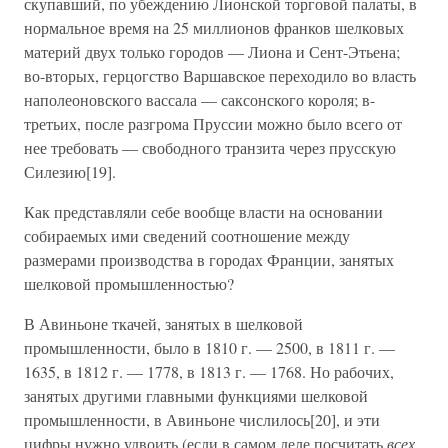
скупавший, по убеждению Лионской торговой палаты, в
нормальное время на 25 миллионов франков шелковых
материй двух только городов — Лиона и Сент-Этьена;
во-вторых, герцогство Варшавское переходило во власть
наполеоновского вассала — саксонского короля; в-
третьих, после разгрома Пруссии можно было всего от
нее требовать — свободного транзита через прусскую
Силезию[19].
Как представляли себе вообще власти на основании
собираемых ими сведений соотношение между
размерами производства в городах Франции, занятых
шелковой промышленностью?
В Авиньоне ткачей, занятых в шелковой
промышленности, было в 1810 г. — 2500, в 1811 г. —
1635, в 1812 г. — 1778, в 1813 г. — 1768. Но рабочих,
занятых другими главными функциями шелковой
промышленности, в Авиньоне числилось[20], и эти
цифры нужно удвоить (если в самом деле посчитать
всех