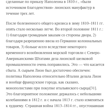
сделанные по приказу Наполеона в 1810 г., «были
источником благоденствия» лионских мануфактур в
течение трех лет.
После болезненного общего кризиса в зиму 1810–1811 гг.
опять стало несколько легче. Во второй половине 1811 г.:
1) благодаря громадным заказам со стороны двора, 2)
благодаря разрешению ввоза из Германии колониальных
товаров, 3)
больше всего
вследствие некоторого
временного возобновления морской торговли с Северо-
Американскими Штатами дела лионской шелковой
промышленности очень поправились. Это — что касается
сбыта. А сырьем Лион был достаточно обеспечен:
политика Наполеона относительно Италии делала Лион
и вообще французские города, как сказано,
монополистами при покупке итальянского сырца[31].
Это благоприятное положение держалось с небольшими
колебаниями в 1812 г. и с начала 1813 г. стало изменяться
к худшему. Страшная война 1813–1814 гг., опустошавшая