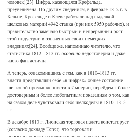
человек)[23]. Цифра, касающаяся Крефельда,
преувеличена. По другим сведениям, в феврале 1812 г. в
Кельне, Крефельде и Клеве работало над выделкой
шелковых материй 4942 станка (при них 5950 рабочих), и
правительство замечало быстрый и непрерывный рост
этой индустрии в означенных своих немецких
владениях[24]. Вообще же, напоминаю читателю, что
статистика 1812–1813 гг.
особенно
недостоверна и даже
часто фантастична.
А теперь, ознакомившись с тем, как в 1810–1813 гг.
власти представляли себе «в цифрах» общее состояние
шелковой промышленности в Империи, перейдем к более
достоверным и более любопытным показаниям о том, как
на самом деле чувствовали себя шелкоделы в 1810–1813
гг.
В декабре 1810 г. Лионская торговая палата констатирует
(согласно докладу Terret), что торговля и
промышленность находятся в очень печальном