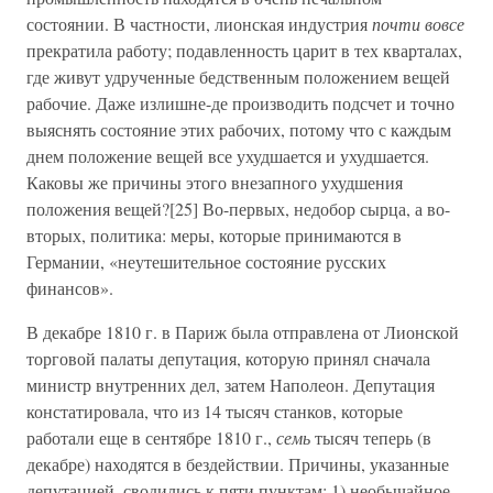
состоянии. В частности, лионская индустрия
почти вовсе
прекратила работу; подавленность царит в тех кварталах,
где живут удрученные бедственным положением вещей
рабочие. Даже излишне-де производить подсчет и точно
выяснять состояние этих рабочих, потому что с каждым
днем положение вещей все ухудшается и ухудшается.
Каковы же причины этого внезапного ухудшения
положения вещей?[25] Во-первых, недобор сырца, а во-
вторых, политика: меры, которые принимаются в
Германии, «неутешительное состояние русских
финансов».
В декабре 1810 г. в Париж была отправлена от Лионской
торговой палаты депутация, которую принял сначала
министр внутренних дел, затем Наполеон. Депутация
констатировала, что из 14 тысяч станков, которые
работали еще в сентябре 1810 г.,
семь
тысяч теперь (в
декабре) находятся в бездействии. Причины, указанные
депутацией, сводились к пяти пунктам: 1) необычайное