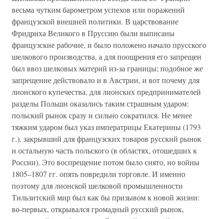
весьма чутким барометром успехов или поражений
французской внешней политики. В царствование
Фридриха Великого в Пруссию были выписаны
французские рабочие, и было положено начало прусского
шелкового производства, а для поощрения его запрещен
был ввоз шелковых материй из-за границы; подобное же
запрещение действовало и в Австрии, и вот почему для
лионского купечества, для лионских предпринимателей
разделы Польши оказались таким страшным ударом:
польский рынок сразу и сильно сократился. Не менее
тяжким ударом был указ императрицы Екатерины (1793
г.), закрывший для французских товаров русский рынок
и остальную часть польского (в областях, отошедших к
России). Это воспрещение потом было снято, но войны
1805–1807 гг. опять повредили торговле. И именно
поэтому для лионской шелковой промышленности
Тильзитский мир был как бы призывом к новой жизни:
во-первых, открывался громадный русский рынок,