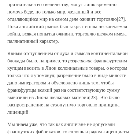
признательна его величеству, могут лишь временно
помочь беде, но только мир, желанный и все
отдаляющийся мир на самом деле оживит торговлю[27].
Пока английский рынок был закрыт и шла нескончаемая
война, всякая попытка оживить торговлю шелком имела
паллиативный характер.
Явным отступлением от духа и смысла континентальной
блокады было, например, то
разрешение
франкфуртским
купцам ввозить в Лион колониальные товары, о котором
только что я упомянул; разрешение было в виде милости
дано императором и обусловлено лишь тем, чтобы
франкфуртцы всякий раз на соответствующую сумму
вывозили из Лиона шелковых материй[28]. Это было
распространение на сухопутную торговлю принципа
лиценций.
Мы знаем уже, что так как англичане не допускали
французских фабрикатов, то сплошь и рядом лиценциаты