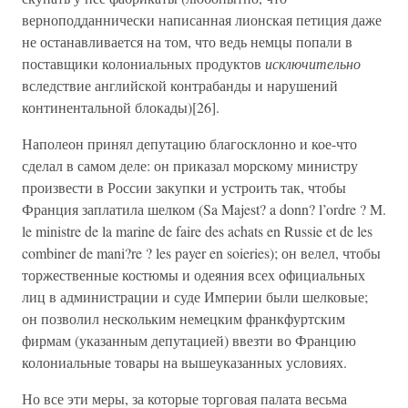
верноподданнически написанная лионская петиция даже
не останавливается на том, что ведь немцы попали в
поставщики колониальных продуктов
исключительно
вследствие английской контрабанды и нарушений
континентальной блокады)[26].
Наполеон принял депутацию благосклонно и кое-что
сделал в самом деле: он приказал морскому министру
произвести в России закупки и устроить так, чтобы
Франция заплатила шелком (Sa Majest? a donn? l’ordre ? M.
le ministre de la marine de faire des achats en Russie et de les
combiner de mani?re ? les payer en soieries); он велел, чтобы
торжественные костюмы и одеяния всех официальных
лиц в администрации и суде Империи были шелковые;
он позволил нескольким немецким франкфуртским
фирмам (указанным депутацией) ввезти во Францию
колониальные товары на вышеуказанных условиях.
Но все эти меры, за которые торговая палата весьма