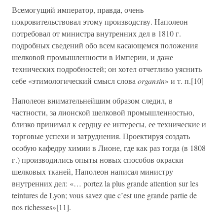
Всемогущий император, правда, очень
покровительствовал этому производству. Наполеон
потребовал от министра внутренних дел в 1810 г.
подробных сведений обо всем касающемся положения
шелковой промышленности в Империи, и даже
технических подробностей; он хотел отчетливо уяснить
себе «этимологический смысл слова
organsin
» и т. п.[10]
Наполеон внимательнейшим образом следил, в
частности, за лионской шелковой промышленностью,
близко принимал к сердцу ее интересы, ее технические и
торговые успехи и затруднения. Проектируя создать
особую кафедру химии в Лионе, где как раз тогда (в 1808
г.) производились опыты новых способов окраски
шелковых тканей, Наполеон написал министру
внутренних дел: «… portez la plus grande attention sur les
teintures de Lyon; vous savez que c’est une grande partie de
nos richesses»[11].