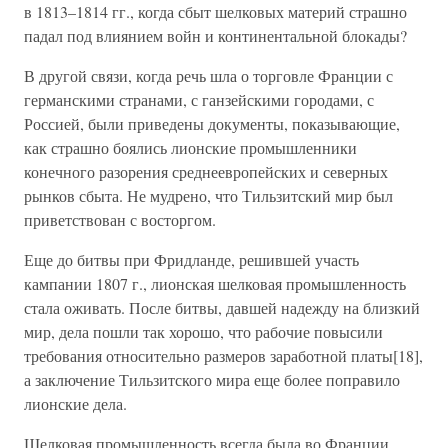
в 1813–1814 гг., когда сбыт шелковых материй страшно
падал под влиянием войн и континентальной блокады?
В другой связи, когда речь шла о торговле Франции с
германскими странами, с ганзейскими городами, с
Россией, были приведены документы, показывающие,
как страшно боялись лионские промышленники
конечного разорения среднеевропейских и северных
рынков сбыта. Не мудрено, что Тильзитский мир был
приветствован с восторгом.
Еще до битвы при Фридланде, решившей участь
кампании 1807 г., лионская шелковая промышленность
стала оживать. После битвы, давшей надежду на близкий
мир, дела пошли так хорошо, что рабочие повысили
требования относительно размеров заработной платы[18],
а заключение Тильзитского мира еще более поправило
лионские дела.
Шелковая промышленность всегда была во Франции