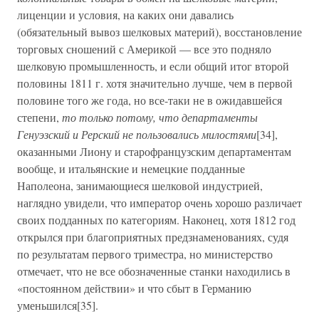
лиценции и условия, на каких они давались
(обязательный вывоз шелковых материй), восстановление
торговых сношений с Америкой — все это подняло
шелковую промышленность, и если общий итог второй
половины 1811 г. хотя значительно лучше, чем в первой
половине того же года, но все-таки не в ожидавшейся
степени,
то только потому, что департаменты
Генуэзский и Рерский не пользовались милостями
[34],
оказанными Лиону и старофранцузским департаментам
вообще, и итальянские и немецкие подданные
Наполеона, занимающиеся шелковой индустрией,
наглядно увидели, что император очень хорошо различает
своих подданных по категориям. Наконец, хотя 1812 год
открылся при благоприятных предзнаменованиях, судя
по результатам первого триместра, но министерство
отмечает, что не все обозначенные станки находились в
«постоянном действии» и что сбыт в Германию
уменьшился[35].