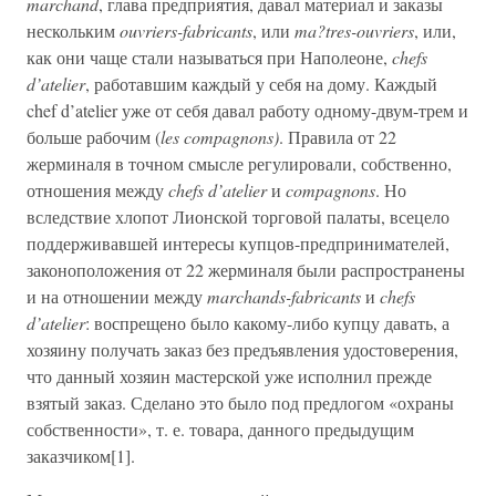
marchand
, глава предприятия, давал материал и заказы
нескольким
ouvriers-fabricants
, или
ma?tres-ouvriers
, или,
как они чаще стали называться при Наполеоне,
chefs
d’atelier
, работавшим каждый у себя на дому. Каждый
chef d’atelier уже от себя давал работу одному-двум-трем и
больше рабочим (
les compagnons)
. Правила от 22
жерминаля в точном смысле регулировали, собственно,
отношения между
chefs d’atelier
и
compagnons
. Но
вследствие хлопот Лионской торговой палаты, всецело
поддерживавшей интересы купцов-предпринимателей,
законоположения от 22 жерминаля были распространены
и на отношении между
marchands-fabricants
и
chefs
d’atelier
: воспрещено было какому-либо купцу давать, а
хозяину получать заказ без предъявления удостоверения,
что данный хозяин мастерской уже исполнил прежде
взятый заказ. Сделано это было под предлогом «охраны
собственности», т. е. товара, данного предыдущим
заказчиком[1].