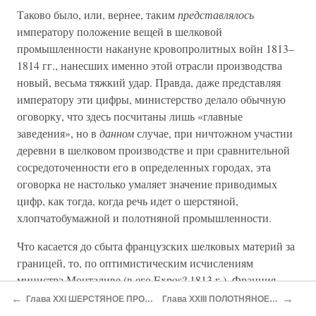
Таково было, или, вернее, таким
представлялось
императору положение вещей в шелковой
промышленности накануне кровопролитных войн 1813–
1814 гг., нанесших именно этой отрасли производства
новый, весьма тяжкий удар. Правда, даже представляя
императору эти цифры, министерство делало обычную
оговорку, что здесь посчитаны лишь «главные
заведения», но в
данном
случае, при ничтожном участии
деревни в шелковом производстве и при сравнительной
сосредоточенности его в определенных городах, эта
оговорка не настолько умаляет значение приводимых
цифр, как тогда, когда речь идет о шерстяной,
хлопчатобумажной и полотняной промышленности.
Что касается до сбыта французских шелковых материй за
границей, то, по оптимистическим исчислениям
министра Монталиве (в его Expos? 1813 г.), Франция
вывозила в среднем (вывод сделан из цифр 1811 и 1812
←
→
Глава XXI ШЕРСТЯНОЕ ПРОИЗВОДСТВО В ЭПОХУ НАПОЛЕОНА
Глава XXIII ПОЛОТНЯНОЕ И КРУЖЕВНОЕ ПРОИЗВОДСТВА
гг.) шелковых товаров всех сортов ежегодно на 70 115