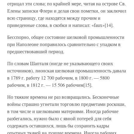
отрицал эти слова; по крайней мере, читая на острове Св.
Елены записки Флери и делая свои пометки, он заключил
всю страницу, где находятся между прочим и
приведенные слова, в скобки и написал: «faux»[14].
Бесспорно, общее состояние шелковой промышленности
при Наполеоне поправилось сравнительно с упадком в
предшествовавший период.
По словам Шапталя (нигде не указывающего своих
источников), лионская шелковая промышленность давала
в 1789 г. работу 12 700 рабочим, в 1800 г. — 5800
рабочим, в 1812 г. — 15 506 рабочим[15].
Но тяжкие времена не раз возвращались. Бесконечные
войны страшно угнетали торговлю предметами роскоши,
в том числе и шелковыми материями. Иногда рабочие
разбегались, нужно было с явной потерей для себя
содержать оставшихся, лишь бы сохранить кадры
опытных ткачей на лучшие времена. Иногда рабочих