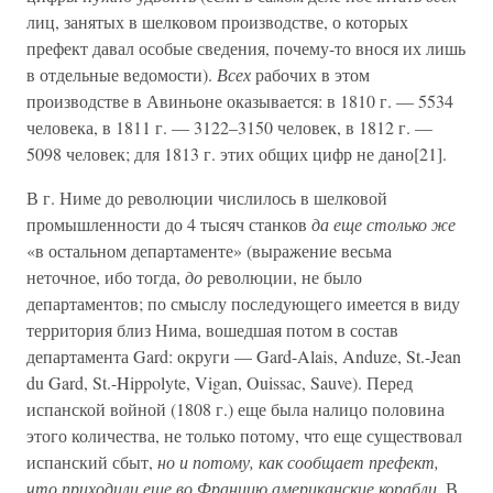
лиц, занятых в шелковом производстве, о которых
префект давал особые сведения, почему-то внося их лишь
в отдельные ведомости).
Всех
рабочих в этом
производстве в Авиньоне оказывается: в 1810 г. — 5534
человека, в 1811 г. — 3122–3150 человек, в 1812 г. —
5098 человек; для 1813 г. этих общих цифр не дано[21].
В г. Ниме до революции числилось в шелковой
промышленности до 4 тысяч станков
да еще столько же
«в остальном департаменте» (выражение весьма
неточное, ибо тогда,
до
революции, не было
департаментов; по смыслу последующего имеется в виду
территория близ Нима, вошедшая потом в состав
департамента Gard: округи — Gard-Alais, Anduze, St.-Jean
du Gard, St.-Hippolyte, Vigan, Ouissac, Sauve). Перед
испанской войной (1808 г.) еще была налицо половина
этого количества, не только потому, что еще существовал
испанский сбыт,
но и потому, как сообщает префект,
что приходили еще во Францию американские корабли
. В