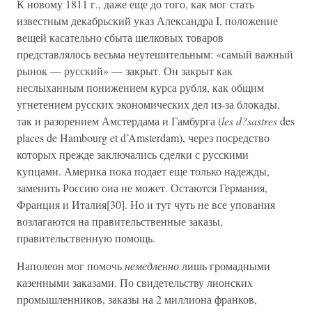
К новому 1811 г., даже еще до того, как мог стать
известным декабрьский указ Александра I, положение
вещей касательно сбыта шелковых товаров
представлялось весьма неутешительным: «самый важный
рынок — русский» — закрыт. Он закрыт как
неслыханным понижением курса рубля, как общим
угнетением русских экономических дел из-за блокады,
так и разорением Амстердама и Гамбурга (
les d?sastres
des
places de Hambourg et d’Amsterdam), через посредство
которых прежде заключались сделки с русскими
купцами. Америка пока подает еще только надежды,
заменить Россию она не может. Остаются Германия,
Франция и Италия[30]. Но и тут чуть не все упования
возлагаются на правительственные заказы,
правительственную помощь.
Наполеон мог помочь
немедленно
лишь громадными
казенными заказами. По свидетельству лионских
промышленников, заказы на 2 миллиона франков,