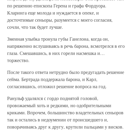
по решению епископа Герена и графа Фордуора.
Кларинга еще молода и нуждается в опеке, и
досточтимые сеньоры, разумеется с моего согласия,
сочли, что так будет лучше.
Змеиная улыбка тронула губы Ганелона, когда он,
напряженно вслушиваясь в речь барона, всмотрелся в его
глаза. Смешавшись, в них горели насмешка и…
торжество.
После такого ответа нетрудно было предугадать решение
сейма. Бертрада поддержала барона, и Карл,
согласившись, отложил решение вопроса на год.
Ранульф удалялся с гордо поднятой головой,
провожаемый хоть и редкими, но одобрительными
криками. Впрочем, большинство владетельных сеньоров
так и остались в недоумении от происшедшего и,
поворачиваясь друг к другу, крутили пальцами у висков.