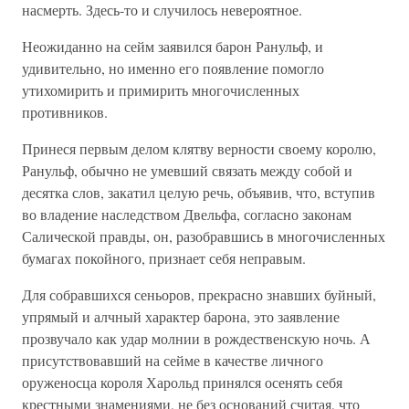
насмерть. Здесь-то и случилось невероятное.
Неожиданно на сейм заявился барон Ранульф, и
удивительно, но именно его появление помогло
утихомирить и примирить многочисленных
противников.
Принеся первым делом клятву верности своему королю,
Ранульф, обычно не умевший связать между собой и
десятка слов, закатил целую речь, объявив, что, вступив
во владение наследством Двельфа, согласно законам
Салической правды, он, разобравшись в многочисленных
бумагах покойного, признает себя неправым.
Для собравшихся сеньоров, прекрасно знавших буйный,
упрямый и алчный характер барона, это заявление
прозвучало как удар молнии в рождественскую ночь. А
присутствовавший на сейме в качестве личного
оруженосца короля Харольд принялся осенять себя
крестными знамениями, не без оснований считая, что