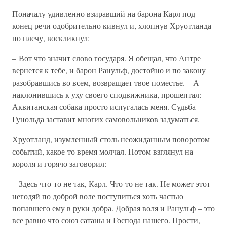
Поначалу удивленно взиравший на барона Карл под
конец речи одобрительно кивнул и, хлопнув Хруотланда
по плечу, воскликнул:
– Вот что значит слово государя. Я обещал, что Антре
вернется к тебе, и барон Ранульф, достойно и по закону
разобравшись во всем, возвращает твое поместье. – А
наклонившись к уху своего сподвижника, прошептал: –
Аквитанская собака просто испугалась меня. Судьба
Гунольда заставит многих самовольников задуматься.
Хруотланд, изумленный столь неожиданным поворотом
событий, какое-то время молчал. Потом взглянул на
короля и горячо заговорил:
– Здесь что-то не так, Карл. Что-то не так. Не может этот
негодяй по доброй воле поступиться хоть частью
попавшего ему в руки добра. Добрая воля и Ранульф – это
все равно что союз сатаны и Господа нашего. Прости,