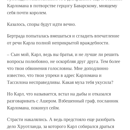
Карломана в потворстве герцогу Баварскому, мнящему
себя почти королем.
Казалось, споры будут идти вечно.
Бертрада попыталась вмешаться и сгладить впечатление
от речи Карла полной неприкрытой враждебности.
– Сын мой, Карл, ведь вы братья, и не лучше ли решить
вопросы полюбовно, не оскорбляя друг друга. Тем более
что твои обвинения голословны. Мне доподлинно
известно, что твои упреки в адрес Карломана и
Тассилона несправедливы. Какая муха тебя укусила?
Но Карл, что называется, встал на дыбы и отказался
разговаривать с Ашером. Взбешенный граф, посланник
Карломана, покинул сейм.
Страсти накалялись. А ведь предстояло еще разобрать
дело Хруотланда, за которого Карл собирался драться