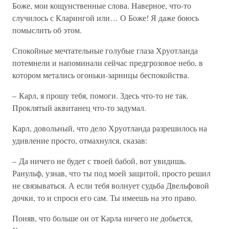
Боже, мои кощунственные слова. Наверное, что-то
случилось с Кларингой или… О Боже! Я даже боюсь
помыслить об этом.
Спокойные мечтательные голубые глаза Хруотланда
потемнели и напоминали сейчас предгрозовое небо, в
котором метались огоньки-зарницы беспокойства.
– Карл, я прошу тебя, помоги. Здесь что-то не так.
Проклятый аквитанец что-то задумал.
Карл, довольный, что дело Хруотланда разрешилось на
удивление просто, отмахнулся, сказав:
– Да ничего не будет с твоей бабой, вот увидишь.
Ранульф, узнав, что ты под моей защитой, просто решил
не связываться. А если тебя волнует судьба Двельфовой
дочки, то и спроси его сам. Ты имеешь на это право.
Поняв, что больше он от Карла ничего не добьется,