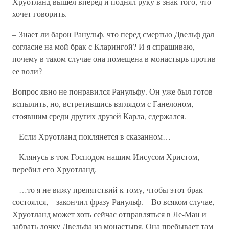
Хруотланд вышел вперед и поднял руку в знак того, что
хочет говорить.
– Знает ли барон Ранульф, что перед смертью Двельф дал
согласие на мой брак с Кларингой? И я спрашиваю,
почему в таком случае она помещена в монастырь против
ее воли?
Вопрос явно не понравился Ранульфу. Он уже был готов
вспылить, но, встретившись взглядом с Ганелоном,
стоявшим среди других друзей Карла, сдержался.
– Если Хруотланд поклянется в сказанном…
– Клянусь в том Господом нашим Иисусом Христом, –
перебил его Хруотланд.
– …то я не вижу препятствий к тому, чтобы этот брак
состоялся, – закончил фразу Ранульф. – Во всяком случае,
Хруотланд может хоть сейчас отправляться в Ле-Ман и
забрать дочку Двельфа из монастыря. Она пребывает там