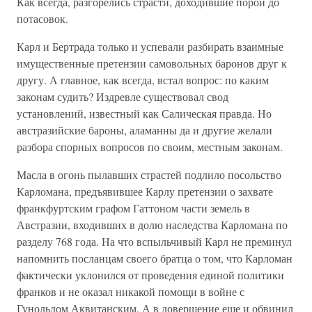
Как всегда, разгорелись страсти, доходившие порой до
потасовок.
Карл и Бертрада только и успевали разбирать взаимные
имущественные претензии самовольных баронов друг к
другу. А главное, как всегда, встал вопрос: по каким
законам судить? Издревле существовал свод
установлений, известный как Салическая правда. Но
австразийские бароны, аламанны да и другие желали
разбора спорных вопросов по своим, местным законам.
Масла в огонь пылавших страстей подлило посольство
Карломана, предъявившее Карлу претензии о захвате
франкфуртским графом Гаттоном части земель в
Австразии, входивших в долю наследства Карломана по
разделу 768 года. На что вспыльчивый Карл не преминул
напомнить посланцам своего братца о том, что Карломан
фактически уклонился от проведения единой политики
франков и не оказал никакой помощи в войне с
Гунольдом Аквитанским. А в довершение еще и обвинил