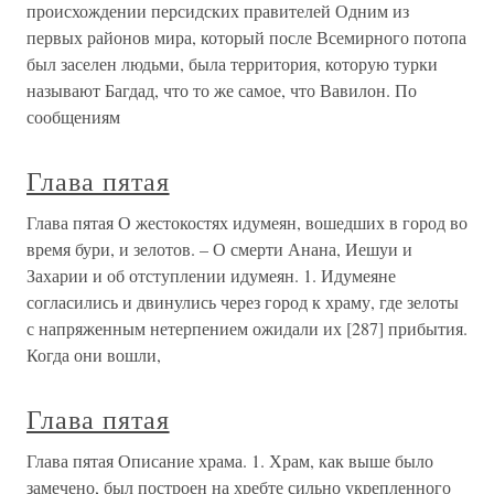
происхождении персидских правителей Одним из
первых районов мира, который после Всемирного потопа
был заселен людьми, была территория, которую турки
называют Багдад, что то же самое, что Вавилон. По
сообщениям
Глава пятая
Глава пятая О жестокостях идумеян, вошедших в город во
время бури, и зелотов. – О смерти Анана, Иешуи и
Захарии и об отступлении идумеян. 1. Идумеяне
согласились и двинулись через город к храму, где зелоты
с напряженным нетерпением ожидали их [287] прибытия.
Когда они вошли,
Глава пятая
Глава пятая Описание храма. 1. Храм, как выше было
замечено, был построен на хребте сильно укрепленного