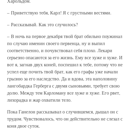
Харольдом.
– Приветствую тебя, Карл! Я с грустными вестями.
– Рассказывай. Как это случилось?
– В ночь на первое декабря твой брат обильно поужинал
по случаю именин своего первенца, ну и выпил
соответственно, и почувствовал себя плохо. Лекари
серьезно опасаются за его жизнь. Ему все хуже и хуже. И
вот я, загнав двух коней, поспешил к тебе, потому что не
успел еще почить твой брат, как его графы уже начали
грызню за его наследство. Да и вдова, эта наполовину
лангобардка Герберга с двумя сыновьями, требует свою
долю. Между тем Карломану все хуже и хуже. Его рвет,
лихорадка и жар охватили тело.
Пока Ганелон рассказывал о случившемся, дышал он с
трудом. Чувствовалось, что он действительно не слезал с
коня двое суток.