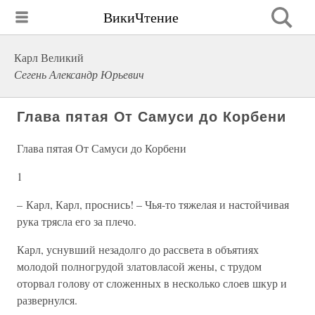
ВикиЧтение
Карл Великий
Сегень Александр Юрьевич
Глава пятая От Самуси до Корбени
Глава пятая От Самуси до Корбени
1
– Карл, Карл, проснись! – Чья-то тяжелая и настойчивая
рука трясла его за плечо.
Карл, уснувший незадолго до рассвета в объятиях
молодой полногрудой златовласой жены, с трудом
оторвал голову от сложенных в несколько слоев шкур и
развернулся.