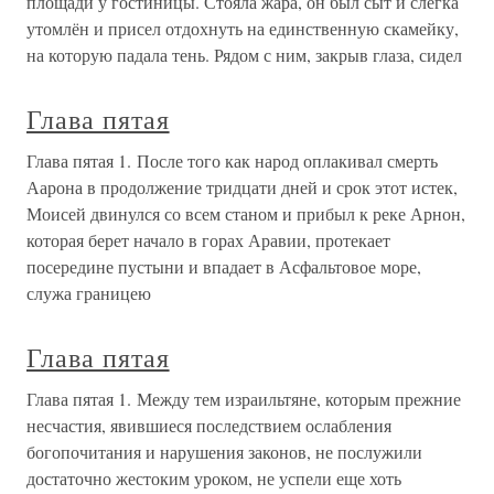
площади у гостиницы. Стояла жара, он был сыт и слегка
утомлён и присел отдохнуть на единственную скамейку,
на которую падала тень. Рядом с ним, закрыв глаза, сидел
Глава пятая
Глава пятая 1. После того как народ оплакивал смерть
Аарона в продолжение тридцати дней и срок этот истек,
Моисей двинулся со всем станом и прибыл к реке Арнон,
которая берет начало в горах Аравии, протекает
посередине пустыни и впадает в Асфальтовое море,
служа границею
Глава пятая
Глава пятая 1. Между тем израильтяне, которым прежние
несчастия, явившиеся последствием ослабления
богопочитания и нарушения законов, не послужили
достаточно жестоким уроком, не успели еще хоть