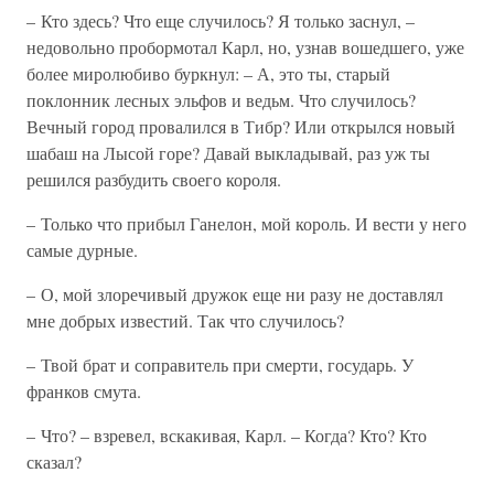
– Кто здесь? Что еще случилось? Я только заснул, –
недовольно пробормотал Карл, но, узнав вошедшего, уже
более миролюбиво буркнул: – А, это ты, старый
поклонник лесных эльфов и ведьм. Что случилось?
Вечный город провалился в Тибр? Или открылся новый
шабаш на Лысой горе? Давай выкладывай, раз уж ты
решился разбудить своего короля.
– Только что прибыл Ганелон, мой король. И вести у него
самые дурные.
– О, мой злоречивый дружок еще ни разу не доставлял
мне добрых известий. Так что случилось?
– Твой брат и соправитель при смерти, государь. У
франков смута.
– Что? – взревел, вскакивая, Карл. – Когда? Кто? Кто
сказал?