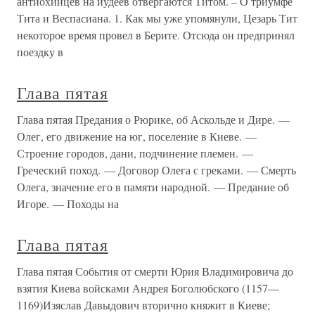
антиохийцев на иудеев отвергаются Титом. – О триумфе
Тита и Веспасиана. 1. Как мы уже упомянули, Цезарь Тит
некоторое время провел в Берите. Отсюда он предпринял
поездку в
Глава пятая
Глава пятая Предания о Рюрике, об Аскольде и Дире. —
Олег, его движение на юг, поселение в Киеве. —
Строение городов, дани, подчинение племен. —
Греческий поход. — Договор Олега с греками. — Смерть
Олега, значение его в памяти народной. — Предание об
Игоре. — Походы на
Глава пятая
Глава пятая События от смерти Юрия Владимировича до
взятия Киева войсками Андрея Боголюбского (1157—
1169)Изяслав Давыдович вторично княжит в Киеве;