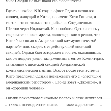
мисс Смедли не вызывали его любопытства.
Где-то в ноябре 1930 года в офисе Одзаки появился
японец, живущий в Китае, по имени Кито Гиничи, и
сказал, что он только что прибыл из Соединенных
Штатов через Индокитай. Как сообщил Одзаки своему
следователю после ареста, «впоследствии я решил, что
Кито был связан о Американской коммунистической
партией» или, скорее, с ее действующей японской
секцией. Одзаки был осторожен с гостем, оказавшимся,
как он позднее узнал, заслуженным агентом Коминтерна,
связанным о японской секцией Американской
коммунистической партии. Вскоре после этой встречи
Кито предложил Одзаки познакомить его с «блестящим
американским репортером». Его-де зовут «Джонсон», и
он «хороший человек».
Одзаки почувствовал какой-то подвох и даже испугался,
что Кито — полицейский, потому решил посоветоваться
←
→
Глава 2. ПЕРИОД УЧЕНИЧЕСТВА В МОСКВЕ
Глава 4. ДЕЛО НОУЛЕНСА
с мисс Смедли. Та тоже встревожилась, узнав, в чем дело,