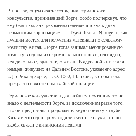
В последующем отчете сотрудник германского
консульства, принимавший Зорге, особо подчеркнул, что
ему были выданы рекомендательные письма к двум
германским корпорациям — «Dyestuffs» и «Nitrogen», как
лучшим местам для получения материала по сельскому
хозяйству Китая. «Зорге тогда занимал меблированную
комнату в одном из скромных пансионов и, очевидно,
вел довольно уединенную жизнь. В адресной книге для
немцев, живущих на Дальнем Востоке, указан его адрес:
«Д-р Рихард Зорге, П. О. 1062, Шанхай», который был
прекрасно известен шанхайской полиции.
Германское консульство в дальнейшем почти ничего не
знало о деятельности Зорге, за исключением разве того,
что он предпринял продолжительную поездку в глубь
Китая и что одно время ходили смутные слухи, что он
якобы связан с китайскими левыми.