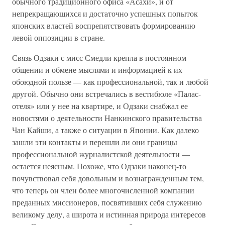
обычного традиционного офиса «Асахи», и от
непрекращающихся и достаточно успешных попыток
японских властей воспрепятствовать формированию
левой оппозиции в стране.
Связь Одзаки с мисс Смедли крепла в постоянном
общении и обмене мыслями и информацией к их
обоюдной пользе — как профессиональной, так и любой
другой. Обычно они встречались в вестибюле «Палас-
отеля» или у нее на квартире, и Одзаки снабжал ее
новостями о деятельности Нанкинского правительства
Чан Кайши, а также о ситуации в Японии. Как далеко
зашли эти контакты и перешли ли они границы
профессиональной журналистской деятельности —
остается неясным. Похоже, что Одзаки наконец-то
почувствовал себя довольным и вознагражденным тем,
что теперь он член более многочисленной компании
преданных миссионеров, посвятивших себя служению
великому делу, а широта и истинная природа интересов