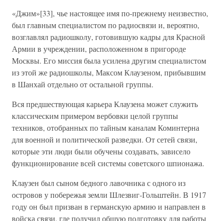
«Джим»[33], чье настоящее имя по-прежнему неизвестно,
был главным специалистом по радиосвязи и, вероятно,
возглавлял радиошколу, готовившую кадры для Красной
Армии в учреждении, расположенном в пригороде
Москвы. Его миссия была усилена другим специалистом
из этой же радиошколы, Максом Клаузеном, прибывшим
в Шанхай отдельно от остальной группы.
Вся предшествующая карьера Клаузена может служить
классическим примером вербовки целой группы
техников, отобранных по тайным каналам Коминтерна
для военной и политической разведки. От сетей связи,
которые эти люди были обучены создавать, зависело
функционирование всей системы советского шпионажа.
Клаузен был сыном бедного лавочника с одного из
островов у побережья земли Шлезвиг-Гольштейн. В 1917
году он был призван в германскую армию и направлен в
войска связи, где получил общую подготовку для работы