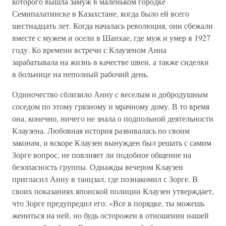
которого вышла замуж в маленьком городке
Семипалатинске в Казахстане, когда было ей всего
шестнадцать лет. Когда началась революция, они сбежали
вместе с мужем и осели в Шанхае, где муж и умер в 1927
году. Ко времени встречи с Клаузеном Анна
зарабатывала на жизнь в качестве швеи, а также сиделки
в больнице на неполный рабочий день.
Одиночество сблизило Анну с веселым и добродушным
соседом по этому грязному и мрачному дому. В то время
она, конечно, ничего не знала о подпольной деятельности
Клаузена. Любовная история развивалась по своим
законам, и вскоре Клаузен вынужден был решать с самим
Зорге вопрос, не повлияет ли подобное общение на
безопасность группы. Однажды вечером Клаузен
пригласил Анну в танцзал, где познакомил с Зорге. В
своих показаниях японской полиции Клаузен утверждает,
что Зорге предупредил его: «Все в порядке, ты можешь
жениться на ней, но будь осторожен в отношении нашей