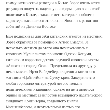
коммунистической разведки в Китае. Зорге очень хотел
регулярно получать надежную информацию о японской
политике в Китае, а также иметь материалы общего
характера, касавшиеся отношения Японии к развитию
событий на Дальнем Востоке.
Еще подыскивая для себя китайских агентов из местных,
Зорге обратился за помощью к Агнес Смедли. За
несколько месяцев до этого она познакомилась с
японским Журналистом по имени Одзаки Хоцуми,
китайским корреспондентом ведущей японской газеты
«Асахи» из города Осака. Представила их друг другу
некая миссис Ирэн Вайдмейер, владелица книжного
магазина «Цайтгейст» на Сучоу-крик. Заведение это
якобы торговало литературой левого толка и
политическими изданиями, однако на деле являлось
одним из местных аванпостов всемирного издательского
синдиката Коминтерна, созданного Вилли
Мюнзенбергом, и неотъемлемой частью его