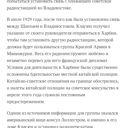
попытаться установить связь с ближайшей советской
радиостанцией во Владивостоке.
В июле 1929 года, после того как была установлена связь
между Шанхаем и Владивостоком, Клаузен получил
указание от своего руководителя отправиться в Харбин,
чтобы там установить другую радиостанцию, которой
должна будет пользоваться группа Красной Армии в
Маньчжурии. Весь его радиоинструмент любезно и
незаметно перевез для него французский дипломат.
Условия для деятельности в Харбине были существенно
осложнены бдительностью местной китайской полиции.
Китайско-советские отношения на границе обострились,
и налеты китайской полиции на советское консульство в
апреле этого года служили постоянным
предостережением.
Одним из источников информации для группы оказался
американский вице-консул Лиллестром, и именно в его
доме Клаузен и установил радиопередатчик.