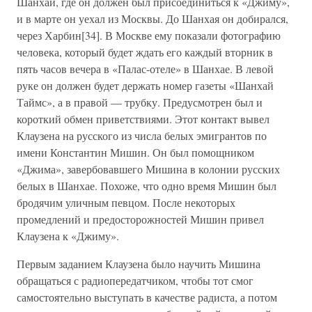
Шанхай, где он должен был присоединиться к «Джиму»,
и в марте он уехал из Москвы. До Шанхая он добирался,
через Харбин[34]. В Москве ему показали фотографию
человека, который будет ждать его каждый вторник в
пять часов вечера в «Палас-отеле» в Шанхае. В левой
руке он должен будет держать номер газеты «Шанхай
Таймс», а в правой — трубку. Предусмотрен был и
короткий обмен приветствиями. Этот контакт вывел
Клаузена на русского из числа белых эмигрантов по
имени Константин Мишин. Он был помощником
«Джима», завербовавшего Мишина в колонии русских
белых в Шанхае. Похоже, что одно время Мишин был
бродячим уличным певцом. После некоторых
промедлений и предосторожностей Мишин привел
Клаузена к «Джиму».
Первым заданием Клаузена было научить Мишина
обращаться с радиопередатчиком, чтобы тот смог
самостоятельно выступать в качестве радиста, а потом