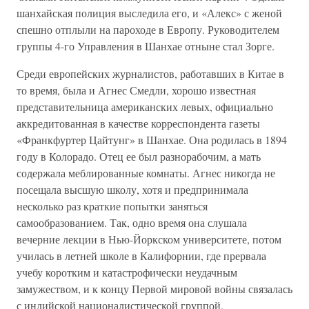
шанхайская полиция выследила его, и «Алекс» с женой
спешно отплыли на пароходе в Европу. Руководителем
группы 4-го Управления в Шанхае отныне стал Зорге.
Среди европейских журналистов, работавших в Китае в
то время, была и Агнес Смедли, хорошо известная
представительница американских левых, официально
аккредитованная в качестве корреспондента газеты
«Франкфуртер Цайтунг» в Шанхае. Она родилась в 1894
году в Колорадо. Отец ее был разнорабочим, а мать
содержала меблированные комнаты. Агнес никогда не
посещала высшую школу, хотя и предпринимала
несколько раз краткие попытки заняться
самообразованием. Так, одно время она слушала
вечерние лекции в Нью-Йоркском университете, потом
училась в летней школе в Калифорнии, где прервала
учебу коротким и катастрофически неудачным
замужеством, и к концу Первой мировой войны связалась
с индийской националистической группой,