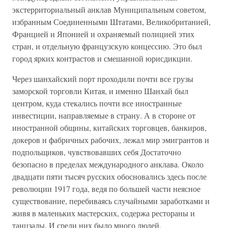
экстерриториальный анклав Муниципальным советом,
избранным Соединенными Штатами, Великобританией,
Францией и Японией и охраняемый полицией этих
стран, и отдельную французскую концессию. Это был
город ярких контрастов и смешанной юрисдикции.
Через шанхайский порт проходили почти все грузы
заморской торговли Китая, и именно Шанхай был
центром, куда стекались почти все иностранные
инвестиции, направляемые в страну. А в стороне от
иностранной общины, китайских торговцев, банкиров,
докеров и фабричных рабочих, лежал мир эмигрантов и
подпольщиков, чувствовавших себя Достаточно
безопасно в пределах международного анклава. Около
двадцати пяти тысяч русских обосновались здесь после
революции 1917 года, ведя по большей части неясное
существование, перебиваясь случайными заработками и
живя в маленьких мастерских, содержа рестораны и
танцзалы. И среди них было много людей,