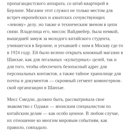
пропагандистского аппарата, со штаб-квартирой в
Берлине. Магазин этот служил не только местом для
встреч европейских и азиатских сочувствующих
«левому» делу, но также и техническим звеном в цепи
связи. Владелица его, миссис Вайдмейер, была немкой,
вышедшей замуж за молодого китайского студента,
учившегося в Берлине, и уехавшей с ним в Москву где-то
в 1924 году. Ей было велено открыть книжный магазин в
Шанхае, как для легальных «культурных» целей, так и
для того, чтобы обеспечить безопасный адрес для
персональных контактов, а также тайное хранилище для
почты и документов — скромный сегмент комингернов-
ской организации в Шанхае.
Мисс Смедли, должно быть, рассматривала свое
знакомство с Одзаки — японским специалистом по
китайским делам — как особо ценное. В любом случае,
их отношение ко многим мировым событиям, как
правило, совпадало.