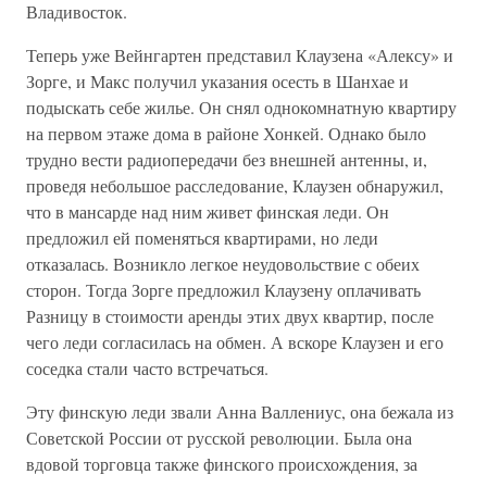
Владивосток.
Теперь уже Вейнгартен представил Клаузена «Алексу» и
Зорге, и Макс получил указания осесть в Шанхае и
подыскать себе жилье. Он снял однокомнатную квартиру
на первом этаже дома в районе Хонкей. Однако было
трудно вести радиопередачи без внешней антенны, и,
проведя небольшое расследование, Клаузен обнаружил,
что в мансарде над ним живет финская леди. Он
предложил ей поменяться квартирами, но леди
отказалась. Возникло легкое неудовольствие с обеих
сторон. Тогда Зорге предложил Клаузену оплачивать
Разницу в стоимости аренды этих двух квартир, после
чего леди согласилась на обмен. А вскоре Клаузен и его
соседка стали часто встречаться.
Эту финскую леди звали Анна Валлениус, она бежала из
Советской России от русской революции. Была она
вдовой торговца также финского происхождения, за