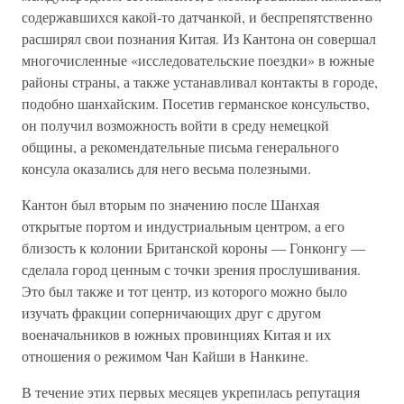
содержавшихся какой-то датчанкой, и беспрепятственно
расширял свои познания Китая. Из Кантона он совершал
многочисленные «исследовательские поездки» в южные
районы страны, а также устанавливал контакты в городе,
подобно шанхайским. Посетив германское консульство,
он получил возможность войти в среду немецкой
общины, а рекомендательные письма генерального
консула оказались для него весьма полезными.
Кантон был вторым по значению после Шанхая
открытые портом и индустриальным центром, а его
близость к колонии Британской короны — Гонконгу —
сделала город ценным с точки зрения прослушивания.
Это был также и тот центр, из которого можно было
изучать фракции соперничающих друг с другом
военачальников в южных провинциях Китая и их
отношения о режимом Чан Кайши в Нанкине.
В течение этих первых месяцев укрепилась репутация