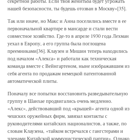
секретной работы. Если твоя женитьба будет угрожать
нашей безопасности, ты будешь отозван в Москву»[35].
Так или иначе, но Макс и Анна поселились вместе в ее
первоначальной квартире в мансарде и стали вести
совместное хозяйство. Где-то в апреле 1930 года Лехман
уехал в Европу, а его группа была поглощена
преемниками[36]. Клаузен и Мишин теперь находились
под началом «Алекса» и работали как техническая
команда вместе с Вейнгартеном, ныне изображавшим из
себя агента по продажам немецкой патентованной
автоматической плиты.
Поначалу все попытки восстановить разведывательную
группу в Шанхае продвигались очень медленно.
«Алекс», действовавший под «крышей» агента одной из
чешских оружейных фирм, завязал контакты с
руководителями китайских националистов, а также, по
словам Клаузена, «тайком встречался с гангстерами и
членами Китайской коммунистической партии». Однако