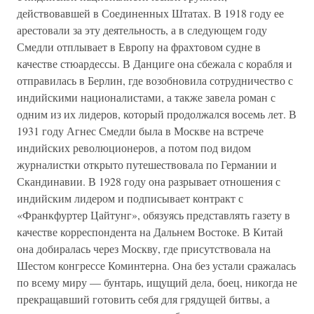
действовавшей в Соединенных Штатах. В 1918 году ее
арестовали за эту деятельность, а в следующем году
Смедли отплывает в Европу на фрахтовом судне в
качестве стюардессы. В Данциге она сбежала с корабля и
отправилась в Берлин, где возобновила сотрудничество с
индийскими националистами, а также завела роман с
одним из их лидеров, который продолжался восемь лет. В
1931 году Агнес Смедли была в Москве на встрече
индийских революционеров, а потом под видом
журналистки открыто путешествовала по Германии и
Скандинавии. В 1928 году она разрывает отношения с
индийским лидером и подписывает контракт с
«Франкфуртер Цайтунг», обязуясь представлять газету в
качестве корреспондента на Дальнем Востоке. В Китай
она добиралась через Москву, где присутствовала на
Шестом конгрессе Коминтерна. Она без устали сражалась
по всему миру — бунтарь, ищущий дела, боец, никогда не
прекращавший готовить себя для грядущей битвы, а