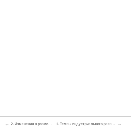
←
→
2. Изменения в размещении важнейших отраслей промышленности
1. Темпы индустриального развития и создание многоотраслевой структуры промышленности