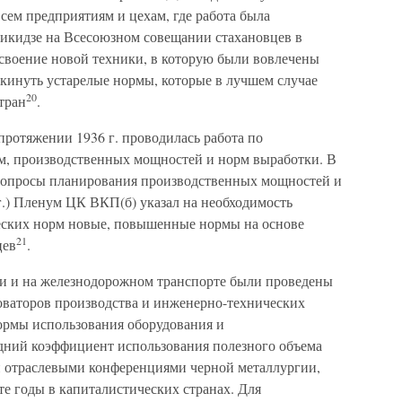
всем предприятиям и цехам, где работа была
никидзе на Всесоюзном совещании стахановцев в
 освоение новой техники, в которую были вовлечены
окинуть устарелые нормы, которые в лучшем случае
20
тран
.
протяжении 1936 г. проводилась работа по
м, производственных мощностей и норм выработки. В
вопросы планирования производственных мощностей и
г.) Пленум ЦК ВКП(б) указал на необходимость
еских норм новые, повышенные нормы на основе
21
цев
.
и и на железнодорожном транспорте были проведены
оваторов производства и инженерно-технических
нормы использования оборудования и
дний коэффициент использования полезного объема
й отраслевыми конференциями черной металлургии,
е годы в капиталистических странах. Для