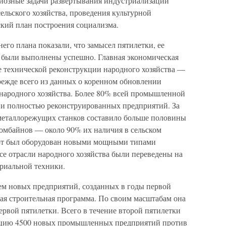
иозные задачи развертывания индустриализации
ельского хозяйства, проведения культурной
кий план построения социализма.
его плана показали, что замысел пятилетки, ее
 были выполнены успешно. Главная экономическая
е технической реконструкции народного хозяйства —
режде всего из данных о коренном обновлении
 народного хозяйства. Более 80% всей промышленной
х и полностью реконструированных предприятий. За
металлорежущих станков составило больше половины
 комбайнов — около 90% их наличия в сельском
рт был оборудован новыми мощными типами
все отрасли народного хозяйства были переведены на
триальной техники.
ием новых предприятий, созданных в годы первой
ая строительная программа. По своим масштабам она
рвой пятилетки. Всего в течение второй пятилетки
тацию 4500 новых промышленных предприятий против