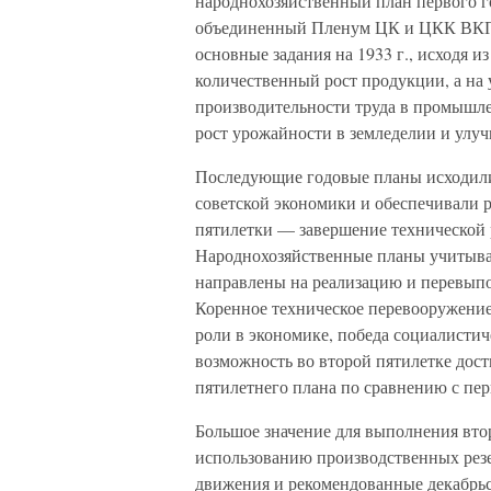
народнохозяйственный план первого го
объединенный Пленум ЦК и ЦКК ВКП(б
основные задания на 1933 г., исходя и
количественный рост продукции, а на 
производительности труда в промышле
рост урожайности в земледелии и улуч
Последующие годовые планы исходили
советской экономики и обеспечивали 
пятилетки — завершение технической 
Народнохозяйственные планы учитывал
направлены на реализацию и перевыпо
Коренное техническое перевооружени
роли в экономике, победа социалистич
возможность во второй пятилетке дос
пятилетнего плана по сравнению с пер
Большое значение для выполнения вто
использованию производственных резе
движения и рекомендованные декабрь