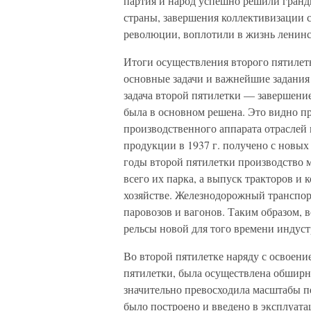
партия и народ успешно решили гранд
страны, завершения коллективизации с
революции, воплотили в жизнь ленинс
Итоги осуществления второго пятилетн
основные задачи и важнейшие задания
задача второй пятилетки — завершени
была в основном решена. Это видно п
производственного аппарата отраслей
продукции в 1937 г. получено с новы
годы второй пятилетки производство 
всего их парка, а выпуск тракторов и
хозяйстве. Железнодорожный транспо
паровозов и вагонов. Таким образом, 
рельсы новой для того времени индус
Во второй пятилетке наряду с освоен
пятилетки, была осуществлена обширн
значительно превосходила масштабы пе
было построено и введено в эксплуа