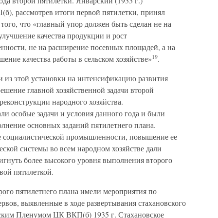
да второй пятилетки. Январский (1933 г.)
), рассмотрев итоги первой пятилетки, принял
з того, что «главный упор должен быть сделан не на
улучшение качества продукции и рост
нности, не на расширение посевных площадей, а на
19
шение качества работы в сельском хозяйстве»
.
 из этой установки на интенсификацию развития
решение главной хозяйственной задачи второй
реконструкции народного хозяйства.
и особые задачи и условия данного года и были
лнение основных заданий пятилетнего плана.
е социалистической промышленности, повышение ее
еской системы во всем народном хозяйстве дали
тигнуть более высокого уровня выполнения второго
вой пятилеткой.
рого пятилетнего плана имели мероприятия по
рвов, выявленные в ходе развертывания стахановского
ским Пленумом ЦК ВКП(б) 1935 г. Стахановское