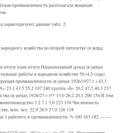
ическая промышленность располагала мощным
ом.
 характеризуют данные табл. 2.
народного хозяйства во второй пятилетке (в млрд.
план итоги план итоги Национальный доход (в ценах
питальные работы в народном хозяйстве 50 (4,5 года)
родукция промышленности (в ценах 1926/1927 г.) 43,3
А» 23,1 43,5 55,2 197 240 группа «Б» 20,2 47,2 40,3 237
тва (в ценах 1926/27 г.)** 13,0 26,2 20,1 200 154 В том
 животноводство 3,2 7,1 5,0 223 154 Численность
е, млн. чел. 22,9 28,9 27,0 126 118
на 1 рабочего в промышленности, % 100 163 182 — —
йства СССР (1933—1937 гг.)» т. 1, стр. 427—435; «Итоги выполнения