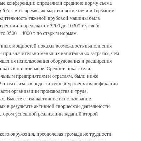
евые конференции определили среднюю норму съема
в 6,6 т, в то время как мартеновские печи в Германии
зводительность тяжелой врубовой машины была
ренции в пределах от 3700 до 10300 т угля (в
сто 3500—4000 т по старым нормам.
нных мощностей показал возможность выполнения
 при значительно меньших капитальных затратах, чем
учшения использования оборудования и расширения
овать в полной мере. Средние показатели,
ельным предприятиям и отраслям, были ниже
В этом сказался недостаточный уровень квалификации
ласти организации производства и труда,
х. Вместе с тем частичное использование
х в результате активной творческой деятельности
ктором успешной реализации заданий второй
кого окружения, преодолевая громадные трудности,