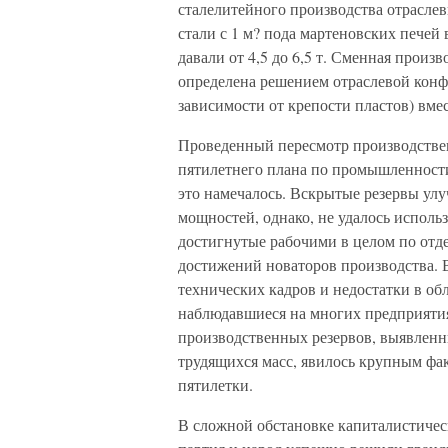
сталелитейного производства отрасл
стали с 1 м? пода мартеновских печей 
давали от 4,5 до 6,5 т. Сменная прои
определена решением отраслевой конфе
зависимости от крепости пластов) вме
Проведенный пересмотр производстве
пятилетнего плана по промышленности
это намечалось. Вскрытые резервы ул
мощностей, однако, не удалось использ
достигнутые рабочими в целом по отд
достижений новаторов производства. 
технических кадров и недостатки в об
наблюдавшиеся на многих предприятия
производственных резервов, выявленны
трудящихся масс, явилось крупным фа
пятилетки.
В сложной обстановке капиталистичес