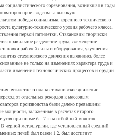
ма социалистического соревнования, возникшая в годы
 новаторов производства за высокую
ультатом победы социализма, коренного технического
роста культурно-технического уровня рабочего класса,
ствления первой пятилетки. Стахановцы творчески
няя правильное разделение труда, совмещение
сстановки рабочей силы и оборудования, улучшения
развития стахановского движения выявились более
снованные не только на изменениях характера труда и
бласти изменения технологических процессов и орудий
ния пятилетнего плана стахановское движение
 переход от отдельных рекордов к массовым
новаторов производства были далеко превышены
е мощности, заложенные в расчетах второго
че угля при норме 6—7 т на отбойный молоток
. В черной металлургии, где установленный средний
менных печей был равен 1,2, был достигнут