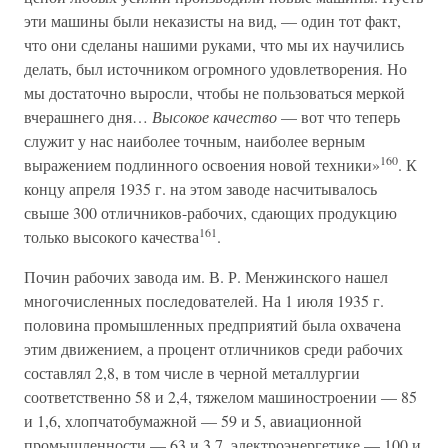
эти машины были неказисты на вид, — один тот факт,
что они сделаны нашими руками, что мы их научились
делать, был источником огромного удовлетворения. Но
мы достаточно выросли, чтобы не пользоваться меркой
вчерашнего дня…
Высокое качество
— вот что теперь
служит у нас наиболее точным, наиболее верным
160
выражением подлинного освоения новой техники»
. К
концу апреля 1935 г. на этом заводе насчитывалось
свыше 300 отличников-рабочих, сдающих продукцию
161
только высокого качества
.
Почин рабочих завода им. В. Р. Менжинского нашел
многочисленных последователей. На 1 июля 1935 г.
половина промышленных предприятий была охвачена
этим движением, а процент отличников среди рабочих
составлял 2,8, в том числе в черной металлургии
соответственно 58 и 2,4, тяжелом машиностроении — 85
и 1,6, хлопчатобумажной — 59 и 5, авиационной
промышленности — 63 и 3,7, электроэнергетике — 100 и