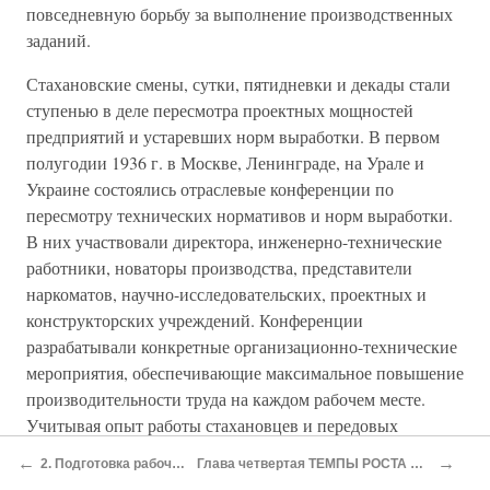
повседневную борьбу за выполнение производственных
заданий.
Стахановские смены, сутки, пятидневки и декады стали
ступенью в деле пересмотра проектных мощностей
предприятий и устаревших норм выработки. В первом
полугодии 1936 г. в Москве, Ленинграде, на Урале и
Украине состоялись отраслевые конференции по
пересмотру технических нормативов и норм выработки.
В них участвовали директора, инженерно-технические
работники, новаторы производства, представители
наркоматов, научно-исследовательских, проектных и
конструкторских учреждений. Конференции
разрабатывали конкретные организационно-технические
мероприятия, обеспечивающие максимальное повышение
производительности труда на каждом рабочем месте.
Учитывая опыт работы стахановцев и передовых
рабочих, устанавливались нормы выработки и расценки
←
→
2. Подготовка рабочих и инженерно-технических кадров
Глава четвертая ТЕМПЫ РОСТА И СТРУКТУРА СОЦИАЛИСТИЧЕСКОЙ ПРОМЫШЛЕННОСТИ
работ для рабочих различных профессий по отрасли