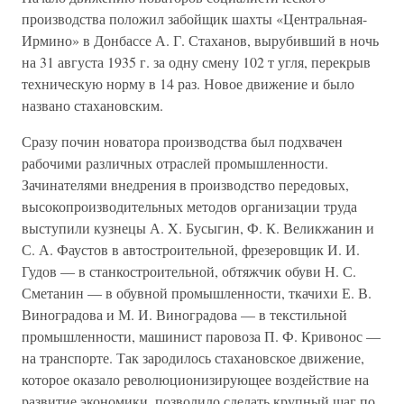
производства положил забойщик шахты «Центральная-
Ирмино» в Донбассе А. Г. Стаханов, вырубивший в ночь
на 31 августа 1935 г. за одну смену 102 т угля, перекрыв
техническую норму в 14 раз. Новое движение и было
названо стахановским.
Сразу почин новатора производства был подхвачен
рабочими различных отраслей промышленности.
Зачинателями внедрения в производство передовых,
высокопроизводительных методов организации труда
выступили кузнецы А. X. Бусыгин, Ф. К. Великжанин и
С. А. Фаустов в автостроительной, фрезеровщик И. И.
Гудов — в станкостроительной, обтяжчик обуви Н. С.
Сметанин — в обувной промышленности, ткачихи Е. В.
Виноградова и М. И. Виноградова — в текстильной
промышленности, машинист паровоза П. Ф. Кривонос —
на транспорте. Так зародилось стахановское движение,
которое оказало революционизирующее воздействие на
развитие экономики, позволило сделать крупный шаг по