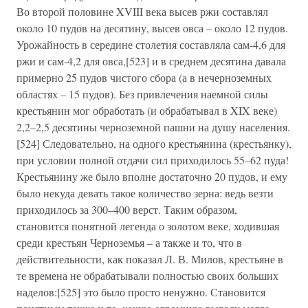
Во второй половине XVIII века высев ржи составлял
около 10 пудов на десятину, высев овса – около 12 пудов.
Урожайность в середине столетия составляла сам-4,6 для
ржи и сам-4,2 для овса,[523] и в среднем десятина давала
примерно 25 пудов чистого сбора (а в нечерноземных
областях – 15 пудов). Без привлечения наемной силы
крестьянин мог обработать (и обрабатывал в XIX веке)
2,2–2,5 десятины черноземной пашни на душу населения.
[524] Следовательно, на одного крестьянина (крестьянку),
при условии полной отдачи сил приходилось 55–62 пуда!
Крестьянину же было вполне достаточно 20 пудов, и ему
было некуда девать такое количество зерна: ведь везти
приходилось за 300–400 верст. Таким образом,
становится понятной легенда о золотом веке, ходившая
среди крестьян Черноземья – а также и то, что в
действительности, как показал Л. В. Милов, крестьяне в
те времена не обрабатывали полностью своих больших
наделов:[525] это было просто ненужно. Становится