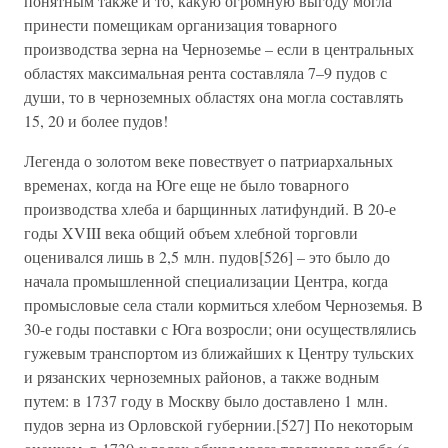
понятным также и то, какую огромную выгоду могла
принести помещикам организация товарного
производства зерна на Черноземье – если в центральных
областях максимальная рента составляла 7–9 пудов с
души, то в черноземных областях она могла составлять
15, 20 и более пудов!
Легенда о золотом веке повествует о патриархальных
временах, когда на Юге еще не было товарного
производства хлеба и барщинных латифундий. В 20-е
годы XVIII века общий объем хлебной торговли
оценивался лишь в 2,5 млн. пудов[526] – это было до
начала промышленной специализации Центра, когда
промысловые села стали кормиться хлебом Черноземья. В
30-е годы поставки с Юга возросли; они осуществлялись
гужевым транспортом из ближайших к Центру тульских
и рязанских черноземных районов, а также водным
путем: в 1737 году в Москву было доставлено 1 млн.
пудов зерна из Орловской губернии.[527] По некоторым