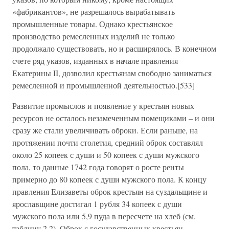
«фабрикантов», не разрешалось вырабатывать
промышленные товары. Однако крестьянское
производство ремесленных изделий не только
продолжало существовать, но и расширялось. В конечном
счете ряд указов, изданных в начале правления
Екатерины II, дозволил крестьянам свободно заниматься
ремесленной и промышленной деятельностью.[533]
Развитие промыслов и появление у крестьян новых
ресурсов не осталось незамеченным помещиками – и они
сразу же стали увеличивать оброки. Если раньше, на
протяжении почти столетия, средний оброк составлял
около 25 копеек с души и 50 копеек с души мужского
пола, то данные 1742 года говорят о росте ренты
примерно до 80 копеек с души мужского пола. К концу
правления Елизаветы оброк крестьян на суздальщине и
ярославщине достигал 1 рубля 34 копеек с души
мужского пола или 5,9 пуда в пересчете на хлеб (см.
таблицу 2.2). Оброк с государственных крестьян,