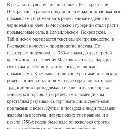
В результате увеличения поставок с Юга крестьяне
Центрального района получили возможность заниматься
промыслами и обменивать ремесленные изделия на
черноземный хлеб. В Московской губернии стали расти
промысловые села, в Измайловском, Покровском,
Тайнинском развивается текстильное производство, в
Гжельской волости – производство посуды. По
некоторым подсчетам, к 1760-м годам до двух третей
крестьянского населения Московского уезда наряду с
сельским хозяйством занималось домашними
промыслами. Крестьяне стали конкурентами посадских
ремесленников и купцов-мануфактуристов, которым
традиционно принадлежало исключительное право
заниматься торговлей и ремеслами; помещичьим
крестьянам разрешалось торговать лишь съестными
припасами с возов. Купцы и посадские люди подавали
жалобы на крестьян, нарушающих эти правила, и в
начале 1750-х годов было издано несколько строгих
указов, по которым никому, кроме настоящих