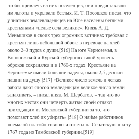
чтобы привлечь на них поселенцев, они предоставляли
им льготы и укрывали беглых. И. Т. Посошков писал, что
у знатных землевладельцев на Юге населены беглыми
крестьянами «целые села великие». Князь А. Д.
Меньшиков в своих трех огромных вотчинах требовал с
крестьян лишь небольшой оброк: в переводе на хлеб
около 2–3 пудов с души.[516] На юге Черноземья, в
Воронежской и Курской губерниях такой уровень
оброков сохранялся и в 1760-х годах. Крестьяне на
Черноземье имели большие наделы, около 2,5 десятин
пашни на душу.[517] «Великое число земель и легкая
работа дают способ земледельцам великое число земли
запахивать, – писал князь М. Щербатов, – так что во
многих местах они четверть жатвы своей отдают
приходящим из Московской губернии за то, что
помогают хлеб их убирать».[518] О найме работников
«немалой платой» говорят и ответы на Сенатскую анкету
1767 года из Тамбовской губернии.[519]