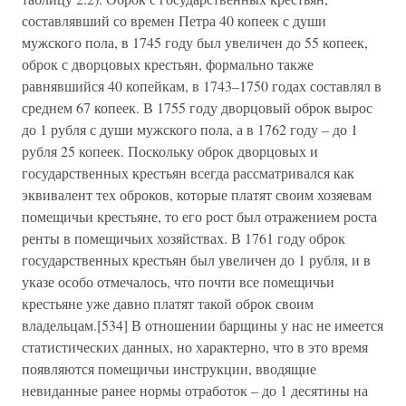
составлявший со времен Петра 40 копеек с души
мужского пола, в 1745 году был увеличен до 55 копеек,
оброк с дворцовых крестьян, формально также
равнявшийся 40 копейкам, в 1743–1750 годах составлял в
среднем 67 копеек. В 1755 году дворцовый оброк вырос
до 1 рубля с души мужского пола, а в 1762 году – до 1
рубля 25 копеек. Поскольку оброк дворцовых и
государственных крестьян всегда рассматривался как
эквивалент тех оброков, которые платят своим хозяевам
помещичьи крестьяне, то его рост был отражением роста
ренты в помещичьих хозяйствах. В 1761 году оброк
государственных крестьян был увеличен до 1 рубля, и в
указе особо отмечалось, что почти все помещичьи
крестьяне уже давно платят такой оброк своим
владельцам.[534] В отношении барщины у нас не имеется
статистических данных, но характерно, что в это время
появляются помещичьи инструкции, вводящие
невиданные ранее нормы отработок – до 1 десятины на