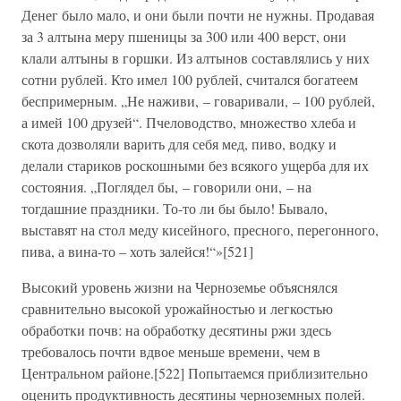
Денег было мало, и они были почти не нужны. Продавая
за 3 алтына меру пшеницы за 300 или 400 верст, они
клали алтыны в горшки. Из алтынов составлялись у них
сотни рублей. Кто имел 100 рублей, считался богатеем
беспримерным. „Не наживи, – говаривали, – 100 рублей,
а имей 100 друзей“. Пчеловодство, множество хлеба и
скота дозволяли варить для себя мед, пиво, водку и
делали стариков роскошными без всякого ущерба для их
состояния. „Поглядел бы, – говорили они, – на
тогдашние праздники. То-то ли бы было! Бывало,
выставят на стол меду кисейного, пресного, перегонного,
пива, а вина-то – хоть залейся!“»[521]
Высокий уровень жизни на Черноземье объяснялся
сравнительно высокой урожайностью и легкостью
обработки почв: на обработку десятины ржи здесь
требовалось почти вдвое меньше времени, чем в
Центральном районе.[522] Попытаемся приблизительно
оценить продуктивность десятины черноземных полей.