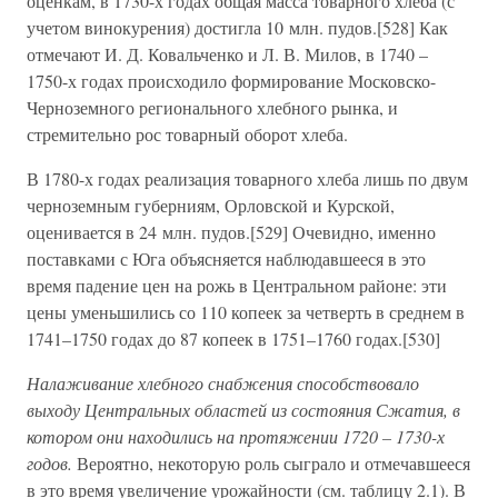
оценкам, в 1730-х годах общая масса товарного хлеба (с
учетом винокурения) достигла 10 млн. пудов.[528] Как
отмечают И. Д. Ковальченко и Л. В. Милов, в 1740 –
1750-х годах происходило формирование Московско-
Черноземного регионального хлебного рынка, и
стремительно рос товарный оборот хлеба.
В 1780-х годах реализация товарного хлеба лишь по двум
черноземным губерниям, Орловской и Курской,
оценивается в 24 млн. пудов.[529] Очевидно, именно
поставками с Юга объясняется наблюдавшееся в это
время падение цен на рожь в Центральном районе: эти
цены уменьшились со 110 копеек за четверть в среднем в
1741–1750 годах до 87 копеек в 1751–1760 годах.[530]
Налаживание хлебного снабжения способствовало
выходу Центральных областей из состояния Сжатия, в
котором они находились на протяжении 1720 – 1730-х
годов.
Вероятно, некоторую роль сыграло и отмечавшееся
в это время увеличение урожайности (см. таблицу 2.1). В