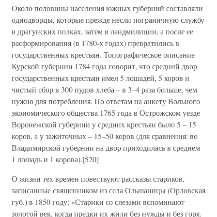
Около половины населения южных губерний составляли
однодворцы, которые прежде несли пограничную службу
в драгунских полках, затем в ландмилиции, а после ее
расформирования (в 1780-х годах) превратились в
государственных крестьян. Топографическое описание
Курской губернии 1784 года говорит, что средний двор
государственных крестьян имел 5 лошадей, 5 коров и
чистый сбор в 300 пудов хлеба – в 3–4 раза больше, чем
нужно для потребления. По ответам на анкету Вольного
экономического общества 1765 года в Острожском уезде
Воронежской губернии у средних крестьян было 5 – 15
коров, а у зажиточных – 15–50 коров (для сравнения: во
Владимирской губернии на двор приходилась в среднем
1 лошадь и 1 корова).[520]
О жизни тех времен повествуют рассказы стариков,
записанные священником из села Ольшаницы (Орловская
губ.) в 1850 году: «Старики со слезами вспоминают
золотой век, когда предки их жили без нужды и без горя.