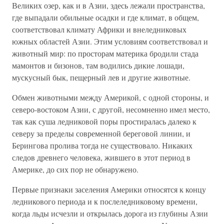
Великих озер, как и в Азии, здесь лежали пространства,
где выпадали обильные осадки и где климат, в общем,
соответствовал климату Африки и внеледниковых
южных областей Азии. Этим условиям соответствовал и
животный мир: по просторам материка бродили стада
мамонтов и бизонов, там водились дикие лошади,
мускусный бык, пещерный лев и другие животные.
Обмен животными между Америкой, с одной стороны, и
северо-востоком Азии, с другой, несомненно имел место,
так как суша ледниковой поры простиралась далеко к
северу за пределы современной береговой линии, и
Берингова пролива тогда не существовало. Никаких
следов древнего человека, жившего в этот период в
Америке, до сих пор не обнаружено.
Первые признаки заселения Америки относятся к концу
ледникового периода и к послеледниковому времени,
когда льды исчезли и открылась дорога из глубины Азии