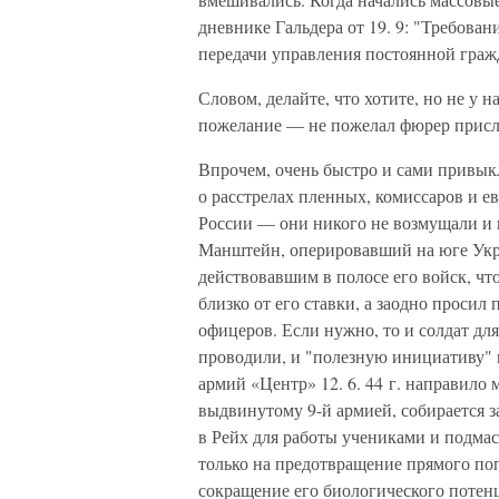
дневнике Гальдера от 19. 9: "Требован
передачи управления постоянной гражд
Словом, делайте, что хотите, но не у н
пожелание — не пожелал фюрер прислу
Впрочем, очень быстро и сами привык
о расстрелах пленных, комиссаров и е
России — они никого не возмущали и
Манштейн, оперировавший на юге Укр
действовавшим в полосе его войск, ч
близко от его ставки, а заодно проси
офицеров. Если нужно, то и солдат дл
проводили, и "полезную инициативу" 
армий «Центр» 12. 6. 44 г. направило
выдвинутому 9-й армией, собирается з
в Рейх для работы учениками и подмас
только на предотвращение прямого по
сокращение его биологического потен