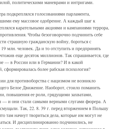
 силой, политическими маневрами и интригами.
ра подкреплялся голосованиями парламента,
шими ему массовое одобрение. А каждый шаг к
еплялся карательными акциями и кампаниями террора,
противления. Чтобы безоговорочно подчинить себе
ести страшную гражданскую войну, бороться с
19 млн. человек. Да и то отступить и предпринять
чтожив еще десяток миллионов. Так спрашивается, где
че — в России или в Германии? И в какой
, сформировалась более рабская психология?
нии для противоборства с нацизмом не возникло
щего Белое Движение. Наоборот, стоило поманить
и, повышения ее роли, грядущими захватами,
ы — и они стали самыми верными слугами фюрера. А
смущали. Так, 22. 8. 39 г. перед вторжением в Польшу
то там начнут твориться дела, которые им могут не
аться. И дисциплинированно подчинились, не
 казни, выдвинули лишь одно условие, записанное в