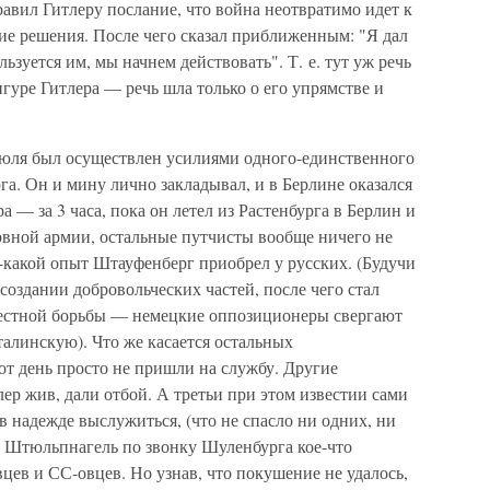
равил Гитлеру послание, что война неотвратимо идет к
ие решения. После чего сказал приближенным: "Я дал
ьзуется им, мы начнем действовать". Т. е. тут уж речь
фигуре Гитлера — речь шла только о его упрямстве и
 июля был осуществлен усилиями одного-единственного
а. Он и мину лично закладывал, и в Берлине оказался
 — за 3 часа, пока он летел из Растенбурга в Берлин и
ервной армии, остальные путчисты вообще ничего не
-какой опыт Штауфенберг приобрел у русских. (Будучи
создании добровольческих частей, после чего стал
естной борьбы — немецкие оппозиционеры свергают
алинскую). Что же касается остальных
тот день просто не пришли на службу. Другие
лер жив, дали отбой. А третьи при этом известии сами
в надежде выслужиться, (что не спасло ни одних, ни
л Штюльпнагель по звонку Шуленбурга кое-что
цев и СС-овцев. Но узнав, что покушение не удалось,