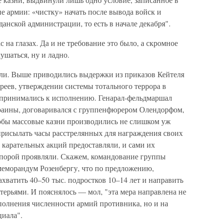
ие армии: «чистку» начать после вывода войск и
анской администрации, то есть в начале декабря".
ас на глазах. Да и не требование это было, а скромное
шаться, ну и ладно.
ли. Выше приводились выдержки из приказов Кейтеля
вреев, утверждении системы тотального террора в
 принимались к исполнению. Генарал-фельдмаршал
аины, договаривался с группенфюрером Олендорфом,
тобы массовые казни производились не слишком уж
л присылать часы расстрелянных для награждения своих
я карательных акций предоставляли, и сами их
порой проявляли. Скажем, командование группы
 меморандум Розенбергу, что по предложению,
ахватить 40–50 тыс. подростков 10–14 лет и направить
терьями. И пояснялось — мол, "эта мера направлена не
полнения численности армий противника, но и на
циала".