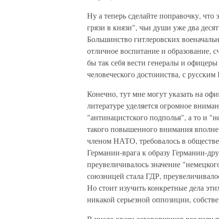
Ну а теперь сделайте поправочку, что
грязи в князи", чьи души уже два деся
Большинство гитлеровских военачальн
отличное воспитание и образование, с
бы так себя вести генералы и офицеры
человеческого достоинства, с русским
Конечно, тут мне могут указать на офи
литературе уделяется огромное вниман
"антинацистского подполья", а то и 
такого повышенного внимания вполне 
членом НАТО, требовалось в обществен
Германии-врага к образу Германии-друг
преувеличивалось значение "немецког
союзницей стала ГДР, преувеличивало
Но стоит изучить конкретные дела эти
никакой серьезной оппозиции, собстве
В число квази-заговорщиков входили т