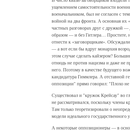
ущемлением самостоятельности военны
военачальником, был не согласен с т
войной на два фронта. А основная их «
частных разговорах друг с дружкой — 
образом — и без Гитлера… Простите, 
отнести к «заговорщикам». Обсуждали
— а вот если бы вдруг монархия возро
этом случае сделать кайзером? Больш
отнюдь не против нацизма и даже не п
него. Поэтому в качестве будущего вож
кандидатура Гиммлера. А отставной г
оппозиции" прямо говорил: "Плохо не то
Существовал и "кружок Крейсау" во гл
не рассматривался, поскольку члены
Там только теоретизировали о неопре
модели идеального государственного у
А некоторые оппозиционеры — в основ