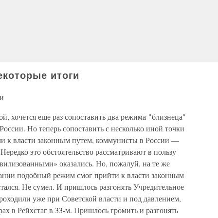
екоторые итоги
ги
, хочется еще раз сопоставить два режима-"близнеца"
оссии. Но теперь сопоставить с несколько иной точки
и к власти законным путем, коммунисты в России —
 Нередко это обстоятельство рассматривают в пользу
ивилизованными» оказались. Но, пожалуй, на те же
рмании подобный режим смог прийти к власти законным
ытался. Не сумел. И пришлось разгонять Учредительное
роходили уже при Советской власти и под давлением,
ах в Рейхстаг в 33-м. Пришлось громить и разгонять