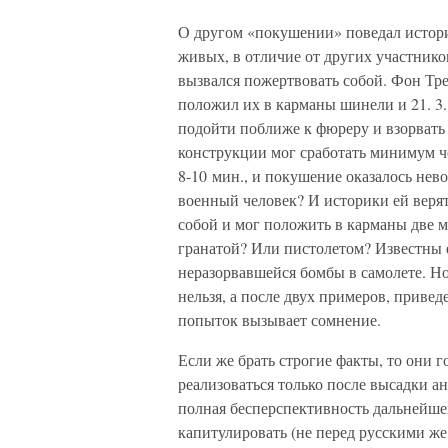
О другом «покушении» поведал истори
живых, в отличие от других участнико
вызвался пожертвовать собой. Фон Тре
положил их в карманы шинели и 21. 3.
подойти поближе к фюреру и взорвать 
конструкции мог сработать минимум че
8-10 мин., и покушение оказалось не
военный человек? И историки ей веря
собой и мог положить в карманы две 
гранатой? Или пистолетом? Известны
неразорвавшейся бомбы в самолете. Н
нельзя, а после двух примеров, приве
попыток вызывает сомнение.
Если же брать строгие факты, то они 
реализоваться только после высадки а
полная бесперспективность дальнейшей
капитулировать (не перед русскими же