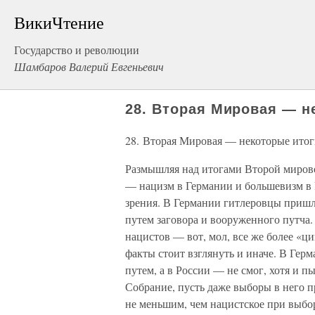
ВикиЧтение
Государство и революции
Шамбаров Валерий Евгеньевич
28. Вторая Мировая — н
28. Вторая Мировая — некоторые ито
Размышляя над итогами Второй мировой
— нацизм в Германии и большевизм в Р
зрения. В Германии гитлеровцы пришл
путем заговора и вооруженного путча.
нацистов — вот, мол, все же более «ц
факты стоит взглянуть и иначе. В Ге
путем, а в России — не смог, хотя и п
Собрание, пусть даже выборы в него п
не меньшим, чем нацистское при выбор