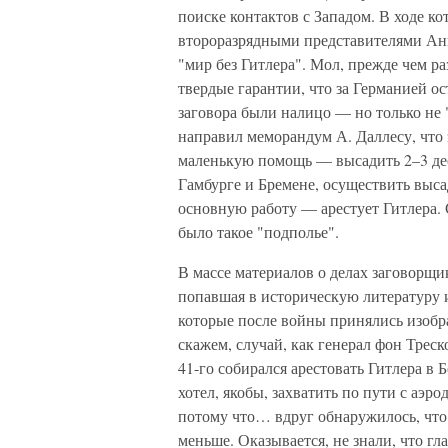
поиске контактов с Западом. В ходе ко
второразрядными представителями Ан
"мир без Гитлера". Мол, прежде чем р
твердые гарантии, что за Германией ос
заговора были налицо — но только не 
направил меморандум А. Даллесу, что
маленькую помощь — высадить 2–3 де
Гамбурге и Бремене, осуществить выса
основную работу — арестует Гитлера. 
было такое "подполье".
В массе материалов о делах заговорщи
попавшая в историческую литературу
которые после войны принялись изобра
скажем, случай, как генерал фон Тре
41-го собирался арестовать Гитлера в 
хотел, якобы, захватить по пути с аэр
потому что… вдруг обнаружилось, что 
меньше. Оказывается, не знали, что гл