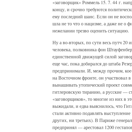
«заговорщик» Роммель 15. 7. 44 г. нап
концу, и срочно требуются политическ
ему последний шанс. Если он не воспол
шла не то что о нацизме, а даже не о 
нежелании трезво оценить ситуацию.
Ну а во-вторых, по сути весь путч 20
человека, полковника фон Штауфенберг
единственной движущей силой заговора
еще час, пока добирался до штаба Рез
предпринимали. И, между прочим, кое
на Восточном фронте, он участвовал в 
вынашивать утопический проект совм
гитлеровскую тиранию, а русские — ст
«заговорщиков», то многие из них в э
выжидали, и едва выяснилось, что Гит
стали активно подавлять выступление 
других, ни третьих). В Париже генера
предпринял — арестовал 1200 гестапов