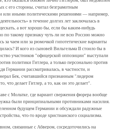
х с его стороны, считал безграмотным
еми или иными политическими решениями — например,
деятельность» в течение долгих лет заключалась в
дескать, а вот хорошо бы, если бы каким-нибудь
но по такому признаку чуть ли не всю Россию можно
сь за чаем или за рюмочкой гипотетические варианты
дилась? И кого из сыновей Вильгельма II стоило бы в
инство участников "офицерской оппозиции" выступали
ротив политики Гитлера, а только персонально против
дя Германии рассматривалась, в частности, и
енерал Бек, считавшийся признанным "лидером
, что делает Гитлер, а то, как он это делает".
аве с Мольтке, где вариант свержения фюрера вообще
 кружка были принципиальными противниками насилия.
деленном будущем Германии и обсуждали радужные
стройства, что-то вроде христианского социализма.
ном, связанные с Абвером, сосредоточились на