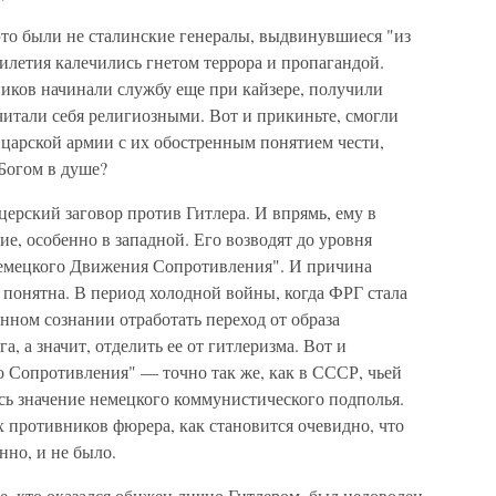
 это были не сталинские генералы, выдвинувшиеся "из
тилетия калечились гнетом террора и пропагандой.
иков начинали службу еще при кайзере, получили
читали себя религиозными. Вот и прикиньте, смогли
 царской армии с их обостренным понятием чести,
 Богом в душе?
церский заговор против Гитлера. И впрямь, ему в
ие, особенно в западной. Его возводят до уровня
"немецкого Движения Сопротивления". И причина
понятна. В период холодной войны, когда ФРГ стала
ном сознании отработать переход от образа
а, а значит, отделить ее от гитлеризма. Вот и
о Сопротивления" — точно так же, как в СССР, чьей
сь значение немецкого коммунистического подполья.
х противников фюрера, как становится очевидно, что
нно, и не было.
е, кто оказался обижен лично Гитлером, был недоволен