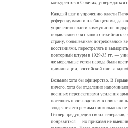
конкурентов в Советах, утверждаться
Каждый шаг к упрочению власти Гитле
референдумами и плебисцитами, давав
упрочению власти коммунистов подкр
подавлявшего вспышки стихийного со
страну, большевикам потребовалось в
восстаниями, перестрелять и выморить 
повторный штурм в 1929-33 гг. — уни
же моральные устои народа были креп
цивилизации, российской или западной
Возьмем хотя бы офицерство. В Герма
ничего, хотя бы отдаленно напоминаю
военных перспективами усиления арми
потешить производством в новые чин
злодеяния его режима нисколько их не 
Гитлер предупредил своих генералов, ч
понравиться — но приказал не вмешив
вмешивались. Когда начались массовые