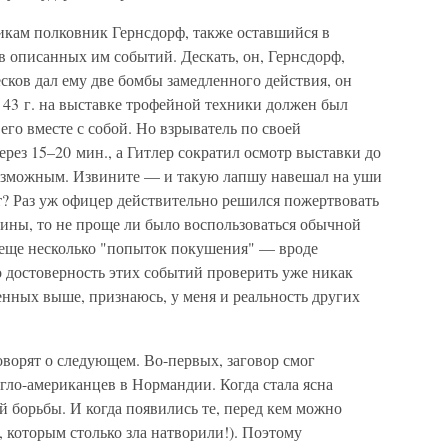
кам полковник Гернсдорф, также оставшийся в
в описанных им событий. Дескать, он, Гернсдорф,
сков дал ему две бомбы замедленного действия, он
 43 г. на выставке трофейной техники должен был
его вместе с собой. Но взрыватель по своей
рез 15–20 мин., а Гитлер сократил осмотр выставки до
возможным. Извините — и такую лапшу навешал на уши
т? Раз уж офицер действительно решился пожертвовать
мины, то не проще ли было воспользоваться обычной
 еще несколько "попыток покушения" — вроде
о достоверность этих событий проверить уже никак
денных выше, признаюсь, у меня и реальность других
говорят о следующем. Во-первых, заговор смог
нгло-американцев в Нормандии. Когда стала ясна
 борьбы. И когда появились те, перед кем можно
, которым столько зла натворили!). Поэтому