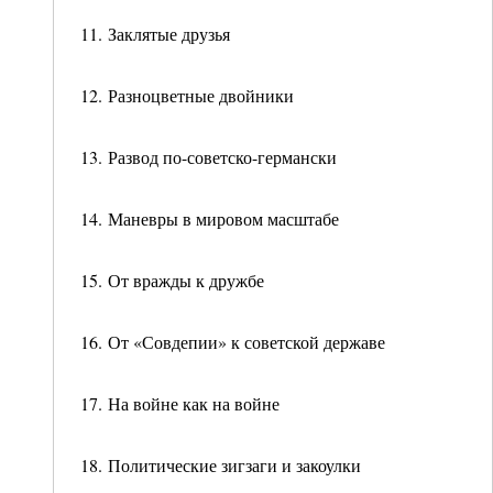
11. Заклятые друзья
12. Разноцветные двойники
13. Развод по-советско-германски
14. Маневры в мировом масштабе
15. От вражды к дружбе
16. От «Совдепии» к советской державе
17. На войне как на войне
18. Политические зигзаги и закоулки