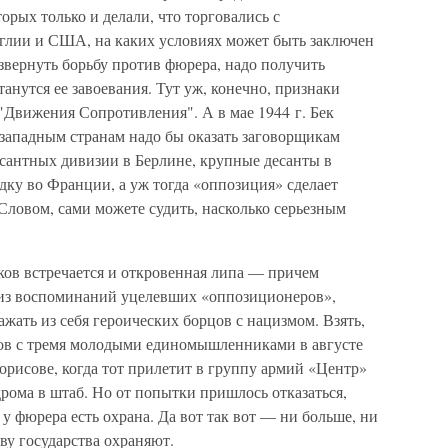
торых только и делали, что торговались с
глии и США, на каких условиях может быть заключен
азвернуть борьбу против фюрера, надо получить
танутся ее завоевания. Тут уж, конечно, признаки
"Движения Сопротивления". А в мае 1944 г. Бек
 западным странам надо бы оказать заговорщикам
сантных дивизии в Берлине, крупные десанты в
дку во Франции, а уж тогда «оппозиция» сделает
Словом, сами можете судить, насколько серьезным
ков встречается и откровенная липа — причем
 из воспоминаний уцелевших «оппозиционеров»,
жать из себя героических борцов с нацизмом. Взять,
сков с тремя молодыми единомышленниками в августе
Борисове, когда тот прилетит в группу армий «Центр»
одрома в штаб. Но от попытки пришлось отказаться,
у фюрера есть охрана. Да вот так вот — ни больше, ни
аву государства охраняют.