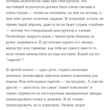
летчики-испытатели сами про себя шутили, что
настоящий испытатель должен быть очень смелым и
очень тупым — чтобы не понимать, на чем ты летишь, и
чем тебе грозит полетное задание. И попробуй, кстати, не
прими такой образец, даже если он будет сущим «гробом»
— потому что генеральный конструктор к членам
Политбюро запросто вхож, с министром обороны за
ручку здоровается. И достаточно одного его звонка
министру или главкому, как тебя же самого вместе со
всем твоим начальством на уши поставят. Какой уж тут
"паритет"!
И третий аспект — одно дело, создать несколько
опытных экземпляров самолета нового поколения для
показа. Или небольшую партию — на продажу. А совсем
другое — запустить это самое "новое поколение" в
серию, перевести на него крупные авиационные заводы,
перевооружить полки и дивизии. И не только
перевооружить, но и переучить. Уровни затрат