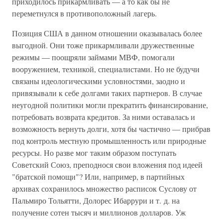
приходилось прикармливать — а то как бы не
переметнулся в противоположный лагерь.
Позиция США в данном отношении оказывалась более
выгодной. Они тоже прикармливали дружественные
режимы — поощряли займами МВФ, помогали
вооружением, техникой, специалистами. Но не будучи
связаны идеологическими условностями, заодно и
привязывали к себе долгами таких партнеров. В случае
неугодной политики могли прекратить финансирование,
потребовать возврата кредитов. За ними оставалась и
возможность вернуть долги, хотя бы частично — прибрав
под контроль местную промышленность или природные
ресурсы. Но разве мог таким образом поступать
Советский Союз, преподнося свои вложения под идеей
"братской помощи"? Или, например, в партийных
архивах сохранилось множество расписок Суслову от
Пальмиро Тольятти, Долорес Ибаррури и т. д. на
получение сотен тысяч и миллионов долларов. Уж