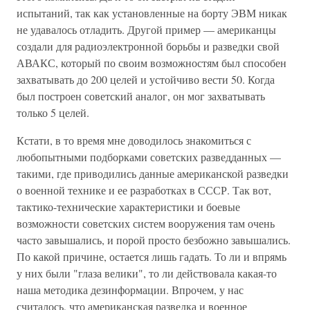
испытаний, так как установленные на борту ЭВМ никак
не удавалось отладить. Другой пример — американцы
создали для радиоэлектронной борьбы и разведки свой
АВАКС, который по своим возможностям был способен
захватывать до 200 целей и устойчиво вести 50. Когда
был построен советский аналог, он мог захватывать
только 5 целей.
Кстати, в то время мне доводилось знакомиться с
любопытными подборками советских разведданных —
такими, где приводились данные американской разведки
о военной технике и ее разработках в СССР. Так вот,
тактико-технические характеристики и боевые
возможности советских систем вооружения там очень
часто завышались, и порой просто безбожно завышались.
По какой причине, остается лишь гадать. То ли и впрямь
у них были "глаза велики", то ли действовала какая-то
наша методика дезинформации. Впрочем, у нас
считалось, что американская разведка и военное