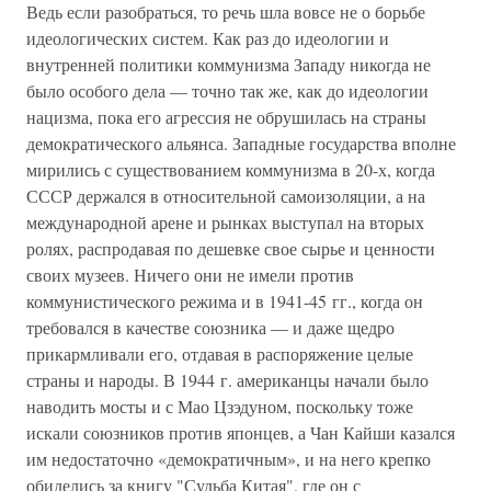
Ведь если разобраться, то речь шла вовсе не о борьбе
идеологических систем. Как раз до идеологии и
внутренней политики коммунизма Западу никогда не
было особого дела — точно так же, как до идеологии
нацизма, пока его агрессия не обрушилась на страны
демократического альянса. Западные государства вполне
мирились с существованием коммунизма в 20-х, когда
СССР держался в относительной самоизоляции, а на
международной арене и рынках выступал на вторых
ролях, распродавая по дешевке свое сырье и ценности
своих музеев. Ничего они не имели против
коммунистического режима и в 1941-45 гг., когда он
требовался в качестве союзника — и даже щедро
прикармливали его, отдавая в распоряжение целые
страны и народы. В 1944 г. американцы начали было
наводить мосты и с Мао Цзэдуном, поскольку тоже
искали союзников против японцев, а Чан Кайши казался
им недостаточно «демократичным», и на него крепко
обиделись за книгу "Судьба Китая", где он с