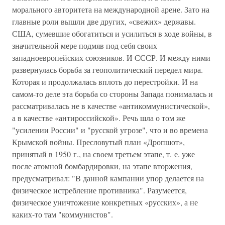
морального авторитета на международной арене. Зато на
главные роли вышли две других, «свежих» державы.
США, сумевшие обогатиться и усилиться в ходе войны, в
значительной мере подмяв под себя своих
западноевропейских союзников. И СССР. И между ними
развернулась борьба за геополитический передел мира.
Которая и продолжалась вплоть до перестройки. И на
самом-то деле эта борьба со стороны Запада понималась и
рассматривалась не в качестве «антикоммунистической»,
а в качестве «антироссийской». Речь шла о том же
"усилении России" и "русской угрозе", что и во времена
Крымской войны. Пресловутый план «Дропшот»,
принятый в 1950 г., на своем третьем этапе, т. е. уже
после атомной бомбардировки, на этапе вторжения,
предусматривал: "В данной кампании упор делается на
физическое истребление противника". Разумеется,
физическое уничтожение конкретных «русских», а не
каких-то там "коммунистов".