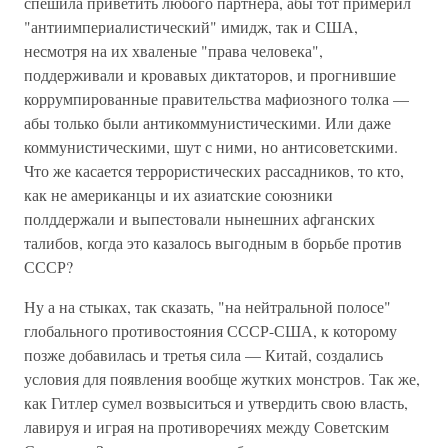
спешила приветить любого партнера, абы тот примерил
"антиимпериалистический" имидж, так и США,
несмотря на их хваленые "права человека",
поддерживали и кровавых диктаторов, и прогнившие
коррумпированные правительства мафиозного толка —
абы только были антикоммунистическими. Или даже
коммунистическими, шут с ними, но антисоветскими.
Что же касается террористических рассадников, то кто,
как не американцы и их азиатские союзники
полддержали и выпестовали нынешних афганских
талибов, когда это казалось выгодным в борьбе против
СССР?
Ну а на стыках, так сказать, "на нейтральной полосе"
глобального противостояния СССР-США, к которому
позже добавилась и третья сила — Китай, создались
условия для появления вообще жутких монстров. Так же,
как Гитлер сумел возвыситься и утвердить свою власть,
лавируя и играя на противоречиях между Советским