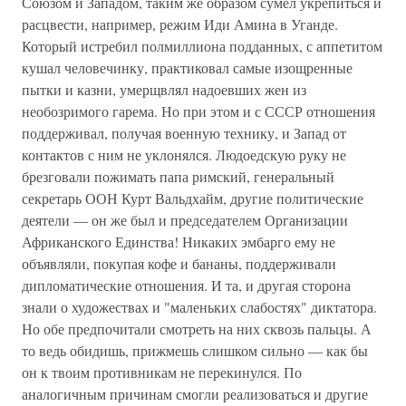
Союзом и Западом, таким же образом сумел укрепиться и
расцвести, например, режим Иди Амина в Уганде.
Который истребил полмиллиона подданных, с аппетитом
кушал человечинку, практиковал самые изощренные
пытки и казни, умерщвлял надоевших жен из
необозримого гарема. Но при этом и с СССР отношения
поддерживал, получая военную технику, и Запад от
контактов с ним не уклонялся. Людоедскую руку не
брезговали пожимать папа римский, генеральный
секретарь ООН Курт Вальдхайм, другие политические
деятели — он же был и председателем Организации
Африканского Единства! Никаких эмбарго ему не
объявляли, покупая кофе и бананы, поддерживали
дипломатические отношения. И та, и другая сторона
знали о художествах и "маленьких слабостях" диктатора.
Но обе предпочитали смотреть на них сквозь пальцы. А
то ведь обидишь, прижмешь слишком сильно — как бы
он к твоим противникам не перекинулся. По
аналогичным причинам смогли реализоваться и другие