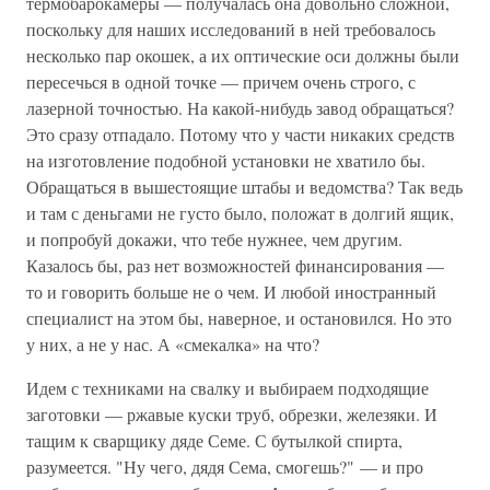
термобарокамеры — получалась она довольно сложной,
поскольку для наших исследований в ней требовалось
несколько пар окошек, а их оптические оси должны были
пересечься в одной точке — причем очень строго, с
лазерной точностью. На какой-нибудь завод обращаться?
Это сразу отпадало. Потому что у части никаких средств
на изготовление подобной установки не хватило бы.
Обращаться в вышестоящие штабы и ведомства? Так ведь
и там с деньгами не густо было, положат в долгий ящик,
и попробуй докажи, что тебе нужнее, чем другим.
Казалось бы, раз нет возможностей финансирования —
то и говорить больше не о чем. И любой иностранный
специалист на этом бы, наверное, и остановился. Но это
у них, а не у нас. А «смекалка» на что?
Идем с техниками на свалку и выбираем подходящие
заготовки — ржавые куски труб, обрезки, железяки. И
тащим к сварщику дяде Семе. С бутылкой спирта,
разумеется. "Ну чего, дядя Сема, смогешь?" — и про