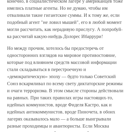
конечно, в социалистическом лагере у американцев тоже
имелись платные агенты. Но не думаю, чтобы им
отваливали такие гигантские суммы. И к тому же, если
подобный агент "не ловил мышей", его в любой момент
могли рассчитать, как нерадивую прислугу. А попробуй-
ка рассчитай какую-нибудь Долорес Ибаррури!
Но между прочим, хотелось бы предостеречь от
односторонних взглядов на мировое противостояние,
которые под влиянием средств массовой информации
стали складываться в перестроечную и
«демократическую» эпоху — будто только Советский
Союз вскармливал по всему свету диктаторские режимы
и очаги терроризма. В этом смысле стороны действовали
на равных. При таких правилах игры настоящих-то,
идейных коммунистов, вроде Фиделя Кастро, как и
идейных антикоммунистов, вроде Пиночета, в обоих
лагерях оказывалось мало — а больше выигрывали
разные проходимцы и авантюристы. Если Москва