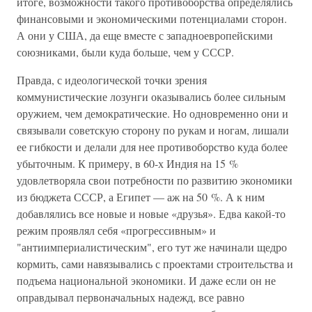
итоге, возможности такого противоборства определялись
финансовыми и экономическими потенциалами сторон.
А они у США, да еще вместе с западноевропейскими
союзниками, были куда больше, чем у СССР.
Правда, с идеологической точки зрения
коммунистические лозунги оказывались более сильным
оружием, чем демократические. Но одновременно они и
связывали советскую сторону по рукам и ногам, лишали
ее гибкости и делали для нее противоборство куда более
убыточным. К примеру, в 60-х Индия на 15 %
удовлетворяла свои потребности по развитию экономики
из бюджета СССР, а Египет — аж на 50 %. А к ним
добавлялись все новые и новые «друзья». Едва какой-то
режим проявлял себя «прогрессивным» и
"антиимпериалистическим", его тут же начинали щедро
кормить, сами навязывались с проектами строительства и
подъема национальной экономики. И даже если он не
оправдывал первоначальных надежд, все равно