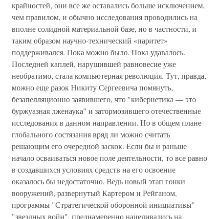
крайностей, они все же оставались больше исключением,
чем правилом, и обычно исследования проводились на
вполне солидной материальной базе, но в частности, и
таким образом научно-технический «паритет»
поддерживался. Пока можно было. Пока удавалось.
Последней каплей, нарушившей равновесие уже
необратимо, стала компьютерная революция. Тут, правда,
можно еще разок Никиту Сергеевича помянуть,
безапелляционно заявившего, что "кибернетика — это
буржуазная лженаука" и затормозившего отечественные
исследования в данном направлении. Но в общем плане
глобального состязания вряд ли можно считать
решающим его очередной заскок. Если бы и раньше
начало осваиваться новое поле деятельности, то все равно
в создавшихся условиях средств на его освоение
оказалось бы недостаточно. Ведь новый этап гонки
вооружений, развернутый Картером и Рейганом,
программы "Стратегической оборонной инициативы"
"звездных войн", преднамеренно нацеливались на