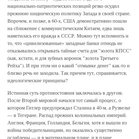
национально-патриотических позиций резко осудил
прежнюю хищническую политику Запада в своей стране.
Впрочем, и позже, в 60-х, США демонстративно пошли
на сближение с коммунистическим Китаем, едва лишь
наметилась его вражда к СССР. Можно тут вспомнить и
то, что «цивилизованные» западные банки отнюдь не
отказывались открывать тайные счета для "золота КПСС"
(как, кстати, и для зубных коронок "золота Третьего
Рейха"). И при этом ни о какой "отмывке денег" как-то и
близко речь не заходила. Так причем тут, спрашивается,
идеологические принципы?
Истинная суть противостояния заключалась в другом.
После Второй мировой начался тот самый процесс, о
котором Гитлер предупреждал Сталина в 40-м, а Рузвельт
— в Тегеране. Распад прежних колониальных империй.
Англия, Франция, Голландия, Бельгия, хотя и вышли из
войны победительницами, но оказались существенно
ослаблены — и в материальном плане, и в плане