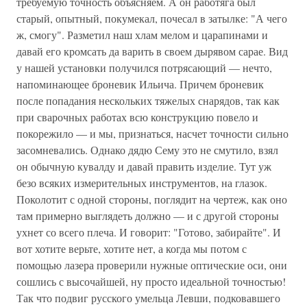
требуемую точность объясняем. А он работяга был
старый, опытный, покумекал, почесал в затылке: "А чего
ж, смогу". Разметил наш хлам мелом и царапинами и
давай его кромсать да варить в своем дырявом сарае. Вид
у нашей установки получился потрясающий — нечто,
напоминающее броневик Ильича. Причем броневик
после попадания нескольких тяжелых снарядов, так как
при сварочных работах всю конструкцию повело и
покорежило — и мы, признаться, насчет точности сильно
засомневались. Однако дядю Сему это не смутило, взял
он обычную кувалду и давай править изделие. Тут уж
безо всяких измерительных инструментов, на глазок.
Поколотит с одной стороны, поглядит на чертеж, как оно
там примерно выглядеть должно — и с другой стороны
ухнет со всего плеча. И говорит: "Готово, забирайте". И
вот хотите верьте, хотите нет, а когда мы потом с
помощью лазера проверили нужные оптические оси, они
сошлись с высочайшей, ну просто идеальной точностью!
Так что подвиг русского умельца Левши, подковавшего