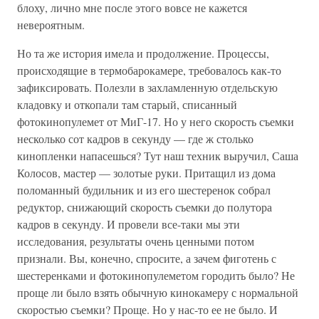
блоху, лично мне после этого вовсе не кажется
невероятным.
Но та же история имела и продолжение. Процессы,
происходящие в термобарокамере, требовалось как-то
зафиксировать. Полезли в захламленную отдельскую
кладовку и откопали там старый, списанный
фотокинопулемет от МиГ-17. Но у него скорость съемки
несколько сот кадров в секунду — где ж столько
кинопленки напасешься? Тут наш техник выручил, Саша
Колосов, мастер — золотые руки. Притащил из дома
поломанный будильник и из его шестеренок собрал
редуктор, снижающий скорость съемки до полутора
кадров в секунду. И провели все-таки мы эти
исследования, результаты очень ценными потом
признали. Вы, конечно, спросите, а зачем фиготень с
шестеренками и фотокинопулеметом городить было? Не
проще ли было взять обычную кинокамеру с нормальной
скоростью съемки? Проще. Но у нас-то ее не было. И