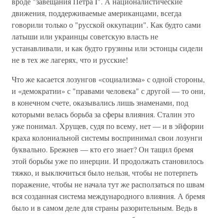
вроде "завещания Петра I". А националистические
движения, поддерживаемые американцами, всегда
говорили только о "русской оккупации". Как будто сами
латыши или украинцы советскую власть не
устанавливали, и как будто грузины или эстонцы сидели
не в тех же лагерях, что и русские!
Что же касается лозунгов «социализма» с одной стороны,
и «демократии» с "правами человека" с другой — то они,
в конечном счете, оказывались лишь знаменами, под
которыми велась борьба за сферы влияния. Сталин это
уже понимал. Хрущев, судя по всему, нет — и в эйфории
краха колониальной системы воспринимал свои лозунги
буквально. Брежнев — кто его знает? Он тащил бремя
этой борьбы уже по инерции. И продолжать становилось
тяжко, и выключиться было нельзя, чтобы не потерпеть
поражение, чтобы не начала тут же расползаться по швам
вся созданная система международного влияния. А бремя
было и в самом деле для страны разорительным. Ведь в