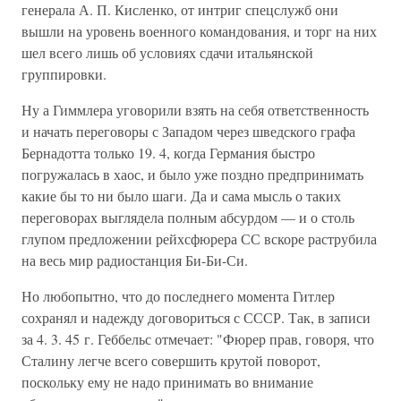
генерала А. П. Кисленко, от интриг спецслужб они
вышли на уровень военного командования, и торг на них
шел всего лишь об условиях сдачи итальянской
группировки.
Ну а Гиммлера уговорили взять на себя ответственность
и начать переговоры с Западом через шведского графа
Бернадотта только 19. 4, когда Германия быстро
погружалась в хаос, и было уже поздно предпринимать
какие бы то ни было шаги. Да и сама мысль о таких
переговорах выглядела полным абсурдом — и о столь
глупом предложении рейхсфюрера СС вскоре раструбила
на весь мир радиостанция Би-Би-Си.
Но любопытно, что до последнего момента Гитлер
сохранял и надежду договориться с СССР. Так, в записи
за 4. 3. 45 г. Геббельс отмечает: "Фюрер прав, говоря, что
Сталину легче всего совершить крутой поворот,
поскольку ему не надо принимать во внимание