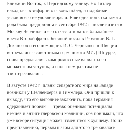
Ближний Восток, к Персидскому заливу. Но Гитлер
находился в эйфории от своих побед, и подобные
условия его не удовлетворяли. Еще одна попытка такого
рода была предпринята в сентябре 1942 г. после визита в
Москву Черчилля и его отказа открыть в ближайшее
время Второй фронт. Бывший посол в Германии В. Г.
Деканозов и его помощник И. С. Чернышев в Швеции
встречались с советником германского МИД Шнурре,
снова предлагались компромиссные варианты со
множеством уступок, и снова немцы этим не
заинтересовались.
В августе 1942 г. планы сепаратного мира на Западе
возникли у Шелленберга и Гиммлера. Они пришли к
выводу, что его выгоднее заключить, пока Германия
одерживает победы — трезво оценивая потенциалы
немцев и антигитлеровской коалиции, оба понимали, что
уже вскоре ситуация может измениться к худшему. По их
представлению, первым шагом для этого требовалось