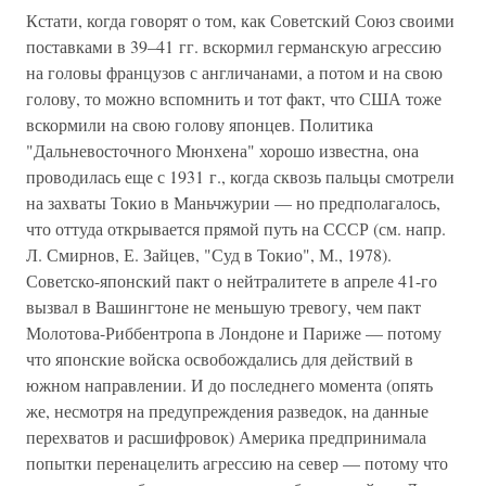
Кстати, когда говорят о том, как Советский Союз своими
поставками в 39–41 гг. вскормил германскую агрессию
на головы французов с англичанами, а потом и на свою
голову, то можно вспомнить и тот факт, что США тоже
вскормили на свою голову японцев. Политика
"Дальневосточного Мюнхена" хорошо известна, она
проводилась еще с 1931 г., когда сквозь пальцы смотрели
на захваты Токио в Маньчжурии — но предполагалось,
что оттуда открывается прямой путь на СССР (см. напр.
Л. Смирнов, Е. Зайцев, "Суд в Токио", М., 1978).
Советско-японский пакт о нейтралитете в апреле 41-го
вызвал в Вашингтоне не меньшую тревогу, чем пакт
Молотова-Риббентропа в Лондоне и Париже — потому
что японские войска освобождались для действий в
южном направлении. И до последнего момента (опять
же, несмотря на предупреждения разведок, на данные
перехватов и расшифровок) Америка предпринимала
попытки перенацелить агрессию на север — потому что