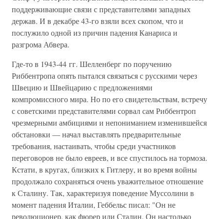
поддерживающие связи с представителями западных
держав. И в декабре 43-го взяли всех скопом, что и
послужило одной из причин падения Канариса и
разгрома Абвера.
Где-то в 1943-44 гг. Шелленберг по поручению
Риббентропа опять пытался связаться с русскими через
Швецию и Швейцарию с предложениями
компромиссного мира. Но по его свидетельствам, встречу
с советскими представителями сорвал сам Риббентроп
чрезмерными амбициями и непониманием изменившейся
обстановки — начал выставлять предварительные
требования, настаивать, чтобы среди участников
переговоров не было евреев, и все спустилось на тормоза.
Кстати, в кругах, близких к Гитлеру, и во время войны
продолжало сохраняться очень уважительное отношение
к Сталину. Так, характеризуя поведение Муссолини в
момент падения Италии, Геббельс писал: "Он не
революционер, как фюрер или Сталин. Он настолько