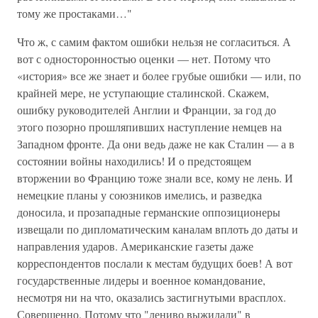
тому же простаками…"
Что ж, с самим фактом ошибки нельзя не согласиться. А
вот с односторонностью оценки — нет. Потому что
«история» все же знает и более грубые ошибки — или, по
крайней мере, не уступающие сталинской. Скажем,
ошибку руководителей Англии и Франции, за год до
этого позорно прошляпивших наступление немцев на
Западном фронте. Да они ведь даже не как Сталин — а в
состоянии войны находились! И о предстоящем
вторжении во Францию тоже знали все, кому не лень. И
немецкие планы у союзников имелись, и разведка
доносила, и прозападные германские оппозиционеры
извещали по дипломатическим каналам вплоть до даты и
направления ударов. Американские газеты даже
корреспондентов послали к местам будущих боев! А вот
государственные лидеры и военное командование,
несмотря ни на что, оказались застигнутыми врасплох.
Совершенно. Потому что "лениво выжидали" в