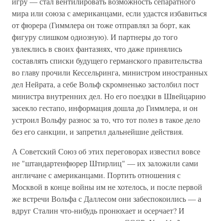
игру — стал вентилировать возможность сепаратного
мира или союза с американцами, если удастся избавиться
от фюрера (Гиммлера он тоже отправлял за борт, как
фигуру слишком одиозную). И партнеры до того
увлеклись в своих фантазиях, что даже принялись
составлять списки будущего германского правительства
во главу прочили Кессельринга, министром иностранных
дел Нейрата, а себе Вольф скромненько застолбил пост
министра внутренних дел. Но его поездки в Швейцарию
засекло гестапо, информация дошла до Гиммлера, и он
устроил Вольфу разнос за то, что тот полез в такое дело
без его санкции, и запретил дальнейшие действия.
А Советский Союз об этих переговорах известил вовсе
не "штандартенфюрер Штирлиц" — их заложили сами
англичане с американцами. Портить отношения с
Москвой в конце войны им не хотелось, и после первой
же встречи Вольфа с Даллесом они забеспокоились — а
вдруг Сталин что-нибудь пронюхает и осерчает? И