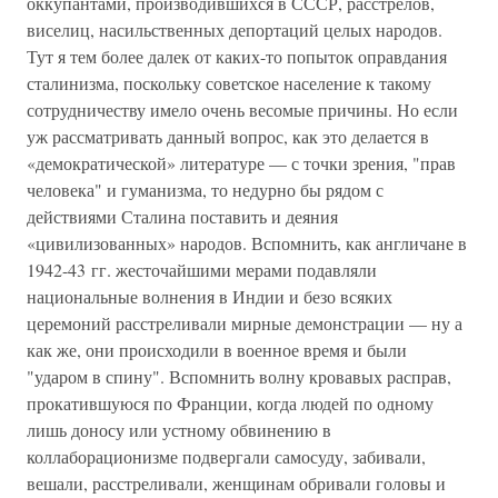
оккупантами, производившихся в СССР, расстрелов,
виселиц, насильственных депортаций целых народов.
Тут я тем более далек от каких-то попыток оправдания
сталинизма, поскольку советское население к такому
сотрудничеству имело очень весомые причины. Но если
уж рассматривать данный вопрос, как это делается в
«демократической» литературе — с точки зрения, "прав
человека" и гуманизма, то недурно бы рядом с
действиями Сталина поставить и деяния
«цивилизованных» народов. Вспомнить, как англичане в
1942-43 гг. жесточайшими мерами подавляли
национальные волнения в Индии и безо всяких
церемоний расстреливали мирные демонстрации — ну а
как же, они происходили в военное время и были
"ударом в спину". Вспомнить волну кровавых расправ,
прокатившуюся по Франции, когда людей по одному
лишь доносу или устному обвинению в
коллаборационизме подвергали самосуду, забивали,
вешали, расстреливали, женщинам обривали головы и