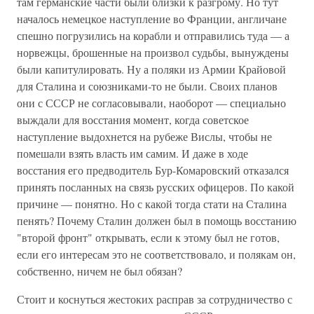
там германские части были близки к разгрому. Но тут
началось немецкое наступление во Франции, англичане
спешно погрузились на корабли и отправились туда — а
норвежцы, брошенные на произвол судьбы, вынуждены
были капитулировать. Ну а поляки из Армии Крайовой
для Сталина и союзниками-то не были. Своих планов
они с СССР не согласовывали, наоборот — специально
выждали для восстания момент, когда советское
наступление выдохнется на рубеже Вислы, чтобы не
помешали взять власть им самим. И даже в ходе
восстания его предводитель Бур-Комаровский отказался
принять посланных на связь русских офицеров. По какой
причине — понятно. Но с какой тогда стати на Сталина
пенять? Почему Сталин должен был в помощь восстанию
"второй фронт" открывать, если к этому был не готов,
если его интересам это не соответствовало, и полякам он,
собственно, ничем не был обязан?
Стоит и коснуться жестоких расправ за сотрудничество с