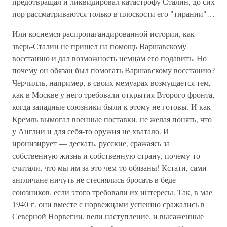
предотвращал и ликвидировал катастрофу Сталин, до сих
пор рассматриваются только в плоскости его "тирании"…
Или коснемся распропагандированной истории, как
зверь-Сталин не пришел на помощь Варшавскому
восстанию и дал возможность немцам его подавить. Но
почему он обязан был помогать Варшавскому восстанию?
Черчилль, например, в своих мемуарах возмущается тем,
как в Москве у него требовали открытия Второго фронта,
когда западные союзники были к этому не готовы. И как
Кремль вымогал военные поставки, не желая понять, что
у Англии и для себя-то оружия не хватало. И
иронизирует — дескать, русские, сражаясь за
собственную жизнь и собственную страну, почему-то
считали, что мы им за это чем-то обязаны! Кстати, сами
англичане ничуть не стеснялись бросать в беде
союзников, если этого требовали их интересы. Так, в мае
1940 г. они вместе с норвежцами успешно сражались в
Северной Норвегии, вели наступление, и высаженные