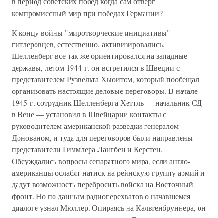
в период советских побед когда сам отверг
компромиссный мир при победах Германии?
К концу войны "миротворческие инициативы"
гитлеровцев, естественно, активизировались.
Шелленберг все так же ориентировался на западные
державы, летом 1944 г. он встретился в Швеции с
представителем Рузвельта Хьюитом, который пообещал
организовать настоящие деловые переговоры. В начале
1945 г. сотрудник Шелленберга Хеттль — начальник СД
в Вене — установил в Швейцарии контакты с
руководителем американской разведки генералом
Донованом, и туда для переговоров были направлены
представители Гиммлера Лангбен и Керстен.
Обсуждались вопросы сепаратного мира, если англо-
американцы ослабят натиск на рейнскую группу армий и
дадут возможность перебросить войска на Восточный
фронт. Но по данным радиоперехватов о начавшемся
диалоге узнал Мюллер. Опираясь на Кальтенбруннера, он