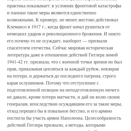
практика показывает: в условиях фронтовой катастрофы
и паники такие меры являются единственно
возможными. К примеру, не менее жестоко действовал
Клемансо в 1917 г., когда фронт начал рушиться от
немецких ударов и революционного брожения. И никто
его почему-то не осуждает, наоборот — признали
спасителем отечества. Сейчас мировая историческая
литература даже в отношении действий Гитлера зимой
1941-42 гг. признала, что с военной точки зрения он был
прав, приказывая цепляться за каждый рубеж, невзирая
на потери, и держаться до последнего патрона, строго
карая ослушников. Потому что отступление с
подготовленной позиции на неподготовленную ничего
не давало, кроме потери матчасти, и дай он волю своим
генералам, впоследствии осуждавшим его за такие меры,
отход перешел бы в повальное бегство, и его армию
постигла бы участь армии Наполеона. Целесообразность
действий Гитлера признали, а методы, которыми