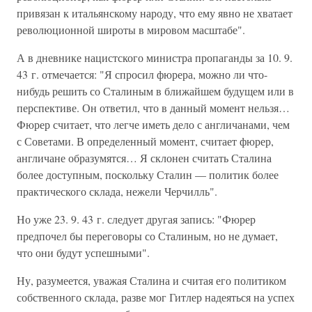
привязан к итальянскому народу, что ему явно не хватает
революционной широты в мировом масштабе".
А в дневнике нацистского министра пропаганды за 10. 9.
43 г. отмечается: "Я спросил фюрера, можно ли что-
нибудь решить со Сталиным в ближайшем будущем или в
перспективе. Он ответил, что в данный момент нельзя…
Фюрер считает, что легче иметь дело с англичанами, чем
с Советами. В определенный момент, считает фюрер,
англичане образумятся… Я склонен считать Сталина
более доступным, поскольку Сталин — политик более
практического склада, нежели Черчилль".
Но уже 23. 9. 43 г. следует другая запись: "Фюрер
предпочел бы переговоры со Сталиным, но не думает,
что они будут успешными".
Ну, разумеется, уважая Сталина и считая его политиком
собственного склада, разве мог Гитлер надеяться на успех