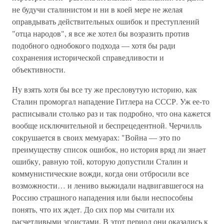
не будучи сталинистом и ни в коей мере не желая
оправдывать действительных ошибок и преступлений
"отца народов", я все же хотел бы возразить против
подобного однобокого подхода — хотя бы ради
сохранения исторической справедливости и
объективности.
Ну взять хотя бы все ту же пресловутую историю, как
Сталин проморгал нападение Гитлера на СССР. Уж ее-то
расписывали столько раз и так подробно, что она кажется
вообще исключительной и беспрецедентной. Черчилль
сокрушается в своих мемуарах: "Война — это по
преимуществу список ошибок, но история вряд ли знает
ошибку, равную той, которую допустили Сталин и
коммунистические вожди, когда они отбросили все
возможности… и лениво выжидали надвигавшегося на
Россию страшного нападения или были неспособны
понять, что их ждет. До сих пор мы считали их
расчетливыми эгоистами. В этот период они оказались к