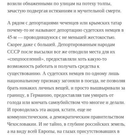
возили обнаженными по улицам на потеху толпы,
зачастую подвергая истязаниям и мучительной смерти.
А рядом с депортациями чеченцев или крымских татар
почему-то не называют депортацию судетских немцев в
45-м — проводившуюся с не меньшей жестокостью.
Скорее даже с большей. Депортированным народам
СССР после высылки все же отводили места для их
«спецпоселений», предоставляли хоть какую-то
возможность работать и получать средства к
существованию. А судетских немцев по одному лишь
национальному признаку загоняли в поезда, не позволяя
брать никаких личных вещей, и просто вышвыривали за
границу, в Германию, предоставляя там умирать от
голода или кончать самоубийством что многие и делали.
И проводилась эта акция, кстати, еще не
коммунистическим, а демократическим правительством
Чехословакии. И не тайно, в глубине российских земель,
а на виду всей Европы, на глазах присутствовавших в