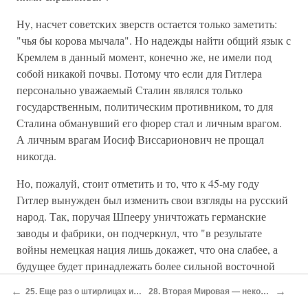
Ну, насчет советских зверств остается только заметить:
"чья бы корова мычала". Но надежды найти общий язык с
Кремлем в данный момент, конечно же, не имели под
собой никакой почвы. Потому что если для Гитлера
персонально уважаемый Сталин являлся только
государственным, политическим противником, то для
Сталина обманувший его фюрер стал и личным врагом.
А личным врагам Иосиф Виссарионович не прощал
никогда.
Но, пожалуй, стоит отметить и то, что к 45-му году
Гитлер вынужден был изменить свои взгляды на русский
народ. Так, поручая Шпееру уничтожать германские
заводы и фабрики, он подчеркнул, что "в результате
войны немецкая нация лишь докажет, что она слабее, а
будущее будет принадлежать более сильной восточной
нации". Не считаю нужным комментировать взгляды
←
→
25. Еще раз о штирлицах и мюллерах
28. Вторая Мировая — некоторые итоги
фюрера насчет высших и низших, сильных и слабых