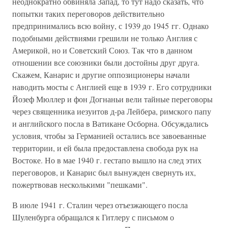
неоднократно обвиняла Запад, то тут надо сказать, что
попытки таких переговоров действительно
предпринимались всю войну, с 1939 до 1945 гг. Однако
подобными действиями грешили не только Англия с
Америкой, но и Советский Союз. Так что в данном
отношении все союзники были достойны друг друга.
Скажем, Канарис и другие оппозиционеры начали
наводить мосты с Англией еще в 1939 г. Его сотрудники
Йозеф Мюллер и фон Догнаньи вели тайные переговоры
через священника иезуитов д-ра Лейбера, римского папу
и английского посла в Ватикане Осборна. Обсуждались
условия, чтобы за Германией остались все завоеванные
территории, и ей была предоставлена свобода рук на
Востоке. Но в мае 1940 г. гестапо вышло на след этих
переговоров, и Канарис был вынужден свернуть их,
пожертвовав несколькими "пешками".
В июле 1941 г. Сталин через отъезжающего посла
Шуленбурга обращался к Гитлеру с письмом о