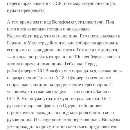
переговорах знают в СССР, поэтому закулисные игры
нужно прекращать.
А тем временем и над Вольфом сгустились тучи. Под
него крепко копало гестапо и доказывало
Кальтенбруннеру, что он изменник. Его опять вызвали в
Берлин, и Мюллер действительно собирался арестовать
его прямо на аэродроме, но такого Гиммлер не допустил
— правда, встречать отправил не Шелленберга, а своего
личного врача и помощника Гебхарда. Перед
рейхсфюрером СС Вольф сумел оправдаться, сославшись
на разрешение Гитлера. А 18. 4 фюрер разрешил все
споры, дав санкцию на продолжение переговоров. С
условием, что главная их цель — поссорить Запад и
СССР. Но он уже утратил чувство реальности, 16. 4
русские прорвали фронт на Одере, и обстановка
стремительно выходила из-под контроля нацистского
руководства. И следующий этап переговоров с Вольфом
уже проходил в присутствии советского представителя