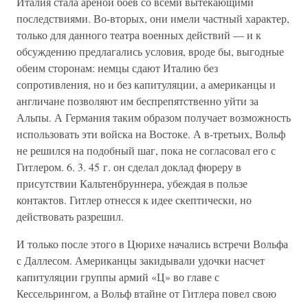
Италия стала ареной боев со всеми вытекающими
последствиями. Во-вторых, они имели частный характер,
только для данного театра военных действий — и к
обсуждению предлагались условия, вроде бы, выгодные
обеим сторонам: немцы сдают Италию без
сопротивления, но и без капитуляции, а американцы и
англичане позволяют им беспрепятственно уйти за
Альпы. А Германия таким образом получает возможность
использовать эти войска на Востоке. А в-третьих, Вольф
не решился на подобный шаг, пока не согласовал его с
Гитлером. 6. 3. 45 г. он сделал доклад фюреру в
присутствии Кальтенбруннера, убеждая в пользе
контактов. Гитлер отнесся к идее скептически, но
действовать разрешил.
И только после этого в Цюрихе начались встречи Вольфа
с Даллесом. Американцы закидывали удочки насчет
капитуляции группы армий «Ц» во главе с
Кессельрингом, а Вольф втайне от Гитлера повел свою