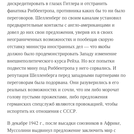
дискредитировать в глазах Гитлера и отстранить
фанатика Риббентропа, противника каких бы то ни было
переговоров. Шелленберг по своим каналам установил
предварительные контакты с англо-американцами и
довел до них свои предложения, уверив их в своих
неограниченных возможностях и пообещав скорую
отставку министра иностранных дел — что якобы
должно было продемонстрировать Западу изменение
внешнеполитического курса Рейха. Но все попытки
подвести мину под Риббентропа у него сорвались. И
репутация Шелленберга перед западными партнерами по
переговорам была подорвана. Они разуверились в его
реальных возможностях и сочли, что им либо морочат
голову пустыми прожектами, либо предложения
германских спецслужб являются провокацией, чтобы
испортить их отношения с СССР.
В декабре 1942 г., после высадки союзников в Африке,
Муссолини выдвинул предложение заключить мир с