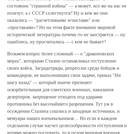
состоянии "странной войны" — а может, все же на нас не
полезут, а с СССР схлестнутся? Ну и кем же они
оказались — "расчетливыми эгоистами" или
«простаками»? Но на этом факте внимание мировой
исторической литературы почему-то не заостряется — ну
ошиблись, ну просчитались — с кем не бывает?
Возьмем вопрос более сложный — о "драконовских
мерах", которыми Сталин останавливал отступление
своих войск. Заградотряды, репрессии среди бойцов и
командиров, не выполнивших свои задачи, приказ "Ни
шагу назад" — который нынче признают
оскорбительным для советских военных, наказания
дезертиров, запрещение отходить под ударами
противника без высочайшего разрешения. Тут уж в
осуждении Сталина сошлись и западные источники, и
мемуары наших военачальников… Но если в каждом
отдельном случае насчет целесообразности отступления и
впрямь можно поспорить, то в целом мировая военная