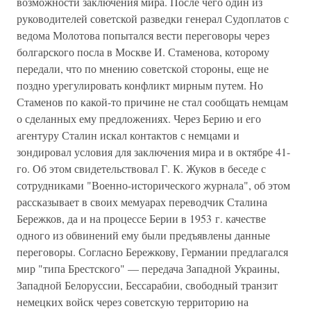
возможности заключения мира. После чего один из
руководителей советской разведки генерал Судоплатов с
ведома Молотова попытался вести переговоры через
болгарского посла в Москве И. Стаменова, которому
передали, что по мнению советской стороны, еще не
поздно урегулировать конфликт мирным путем. Но
Стаменов по какой-то причине не стал сообщать немцам
о сделанных ему предложениях. Через Берию и его
агентуру Сталин искал контактов с немцами и
зондировал условия для заключения мира и в октябре 41-
го. Об этом свидетельствовал Г. К. Жуков в беседе с
сотрудниками "Военно-исторического журнала", об этом
рассказывает в своих мемуарах переводчик Сталина
Бережков, да и на процессе Берии в 1953 г. качестве
одного из обвинений ему были предъявлены данные
переговоры. Согласно Бережкову, Германии предлагался
мир "типа Брестского" — передача Западной Украины,
Западной Белоруссии, Бессарабии, свободный транзит
немецких войск через советскую территорию на