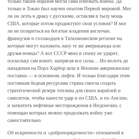
только таким образом могла сама избежать войны. Да
только и Токио был научен опытом Первой мировой. Мог
ли он лезть в драку с русскими, оставляя в тылу мощь
США, которые потом продиктуют свои условия? И мог
ли не позариться на богатые владения англичан,
французов и голландцев в Тихоокеанском регионе на
которые могут наложить лапу те же американцы или
друзья-немцы? А вот СССР явно в спину не ударит,
поскольку сам воюет, напрягая все силы… Но вплоть до
нападения на Перл-Харбор шли в Японию американские
поставки — в основном, нефти. И только благодаря этим
поставкам бедная ресурсами страна смогла создать
стратегический резерв топлива для своих кораблей и
самолетов, чтобы нанести удар и по США, и по Англии,
и захватить нефтяные месторождения в Индонезии, с
помощью которых можно продолжать войну уже
самостоятельно.
Об искренности и «добропорядочности» отношений в