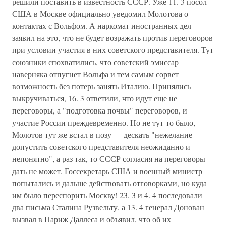
решили поставить в известность СССР. Уже 11. 3 посол
США в Москве официально уведомил Молотова о
контактах с Вольфом. А наркомат иностранных дел
заявил на это, что не будет возражать против переговоров
при условии участия в них советского представителя. Тут
союзники спохватились, что советский эмиссар
наверняка отпугнет Вольфа и тем самым сорвет
возможность без потерь занять Италию. Принялись
выкручиваться, 16. 3 ответили, что идут еще не
переговоры, а "подготовка почвы" переговоров, и
участие России преждевременно. Но не тут-то было,
Молотов тут же встал в позу — дескать "нежелание
допустить советского представителя неожиданно и
непонятно", а раз так, то СССР согласия на переговоры
дать не может. Госсекретарь США и военный министр
попытались и дальше действовать отговорками, но куда
им было переспорить Москву! 23. 3 и 4. 4 последовали
два письма Сталина Рузвельту, а 13. 4 генерал Донован
вызвал в Париж Даллеса и объявил, что об их