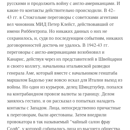
русскими и продолжить войну с англо-американцами. И
какие-то контакты действительно происходили. В 42–
43 гг. в Стокгольме переговоры с советскими агентами
вел чиновник МИД Петер Клейст, действовавший от
имени Риббентропа. Но никаких данных о них не
сохранилось, и, судя по последующим событиям, никаких
договоренностей достичь не удалось. В 1942-43 гг.
переговоры с англо-американцами возобновил и
Канарис, действуя через их представителей в Швейцарии
и своего коллегу, начальника итальянской разведки
генерала Аме, который вместе с начальником генштаба
маршалом Бадольо уже вовсю искал для Италии выход из
войны. Но один из курьеров, делец Шмидтхубер, попался
на контрабандном провозе валюты за границу. Делом
занялось гестапо, и он рассказал о попытках наладить
контакты с Западом. Лица, непосредственно причастные
к переговорам, были арестованы. Затем внедрили
провокатора в так называемый "чайный салон фрау
Солф", у которой собирались лица из высшего общества,