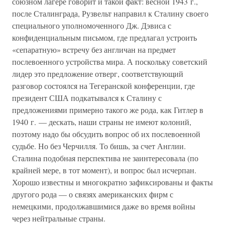
союзном лагере говорит и такой факт: весной 1943 г.,
после Сталинграда, Рузвельт направил к Сталину своего
специального уполномоченного Дж. Дэвиса с
конфиденциальным письмом, где предлагал устроить
«сепаратную» встречу без англичан на предмет
послевоенного устройства мира. А поскольку советский
лидер это предложение отверг, соответствующий
разговор состоялся на Тегеранской конференции, где
президент США подкатывался к Сталину с
предложениями примерно такого же рода, как Гитлер в
1940 г. — дескать, наши страны не имеют колоний,
поэтому надо бы обсудить вопрос об их послевоенной
судьбе. Но без Черчилля. То бишь, за счет Англии.
Сталина подобная перспектива не заинтересовала (по
крайней мере, в тот момент), и вопрос был исчерпан.
Хорошо известны и многократно зафиксированы и факты
другого рода — о связях американских фирм с
немецкими, продолжавшимися даже во время войны
через нейтральные страны.