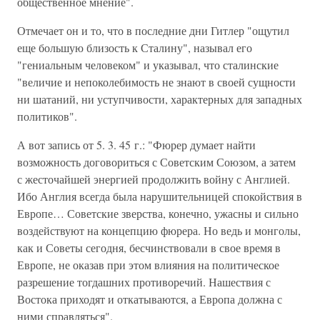
общественное мнение".
Отмечает он и то, что в последние дни Гитлер "ощутил
еще большую близость к Сталину", называл его
"гениальным человеком" и указывал, что сталинские
"величие и непоколебимость не знают в своей сущности
ни шатаний, ни уступчивости, характерных для западных
политиков".
А вот запись от 5. 3. 45 г.: "Фюрер думает найти
возможность договориться с Советским Союзом, а затем
с жесточайшей энергией продолжить войну с Англией.
Ибо Англия всегда была нарушительницей спокойствия в
Европе… Советские зверства, конечно, ужасны и сильно
воздействуют на концепцию фюрера. Но ведь и монголы,
как и Советы сегодня, бесчинствовали в свое время в
Европе, не оказав при этом влияния на политическое
разрешение тогдашних противоречий. Нашествия с
Востока приходят и откатываются, а Европа должна с
ними справляться".