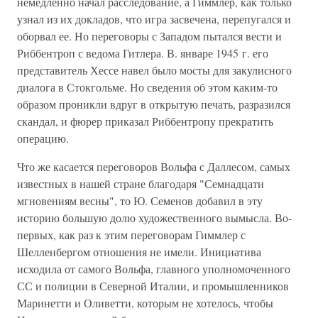
немедленно начал расследование, а Гиммлер, как только
узнал из их докладов, что игра засвечена, перепугался и
оборвал ее. Но переговоры с Западом пытался вести и
Риббентроп с ведома Гитлера. В. январе 1945 г. его
представитель Хессе навел было мосты для закулисного
диалога в Стокгольме. Но сведения об этом каким-то
образом проникли вдруг в открытую печать, разразился
скандал, и фюрер приказал Риббентропу прекратить
операцию.
Что же касается переговоров Вольфа с Даллесом, самых
известных в нашей стране благодаря "Семнадцати
мгновениям весны", то Ю. Семенов добавил в эту
историю большую долю художественного вымысла. Во-
первых, как раз к этим переговорам Гиммлер с
Шелленбергом отношения не имели. Инициатива
исходила от самого Вольфа, главного уполномоченного
СС и полиции в Северной Италии, и промышленников
Маринетти и Оливетти, которым не хотелось, чтобы