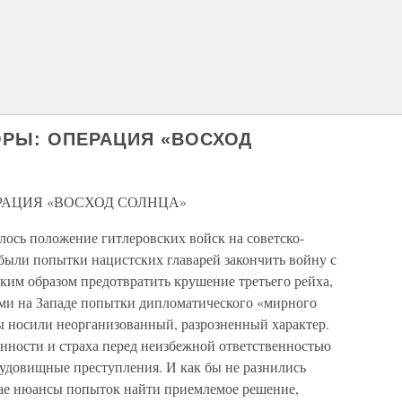
РЫ: ОПЕРАЦИЯ «ВОСХОД
РАЦИЯ «ВОСХОД СОЛНЦА»
илось положение гитлеровских войск на советско-
были попытки нацистских главарей закончить войну с
ким образом предотвратить крушение третьего рейха,
ми на Западе попытки дипломатического «мирного
ы носили неорганизованный, разрозненный характер.
янности и страха перед неизбежной ответственностью
чудовищные преступления. И как бы не разнились
чае нюансы попыток найти приемлемое решение,