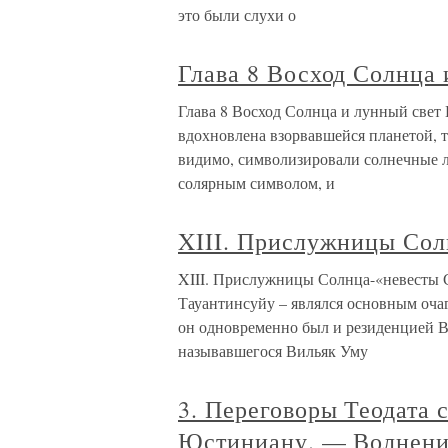
это были слухи о
Глава 8 Восход Солнца 
Глава 8 Восход Солнца и лунный свет
вдохновлена взорвавшейся планетой, 
видимо, символизировали солнечные л
солярным символом, и
XIII. Прислужницы Сол
XIII. Прислужницы Солнца-«невесты 
Тауантинсуйу – являлся основным оча
он одновременно был и резиденцией В
называвшегося Вильяк Уму
3. Переговоры Теодата 
Юстиниану. — Волнени