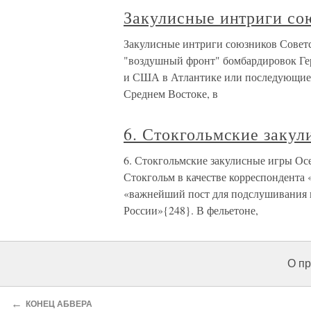
Закулисные интриги со
Закулисные интриги союзников Советс
"воздушный фронт" бомбардировок Ге
и США в Атлантике или последующие 
Среднем Востоке, в
6. Стокгольмские заку
6. Стокгольмские закулисные игры Осе
Стокгольм в качестве корреспондента 
«важнейший пост для подслушивания и
России»{248}. В фельетоне,
О пр
←
КОНЕЦ АБВЕРА