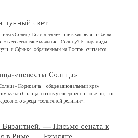
и лунный свет
 Гибель Солнца Если древнеегипетская религия была
то отчего египтяне молились Солнцу? И пирамиды,
учи, и Сфинкс, обращенный на Восток, считается
нца-«невесты Солнца»
Солнца» Кориканча – общенациональный храм
гом культа Солнца, поэтому совершенно логично, что
ерховного жреца «солнечной религии»,
с Византией. — Письмо сената к
я в Риме. — Римляне