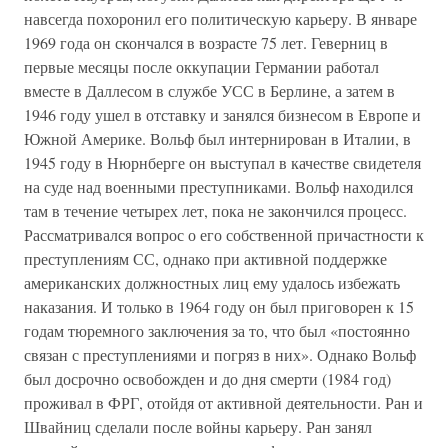
навсегда похоронил его политическую карьеру. В январе
1969 года он скончался в возрасте 75 лет. Геверниц в
первые месяцы после оккупации Германии работал
вместе в Даллесом в службе УСС в Берлине, а затем в
1946 году ушел в отставку и занялся бизнесом в Европе и
Южной Америке. Вольф был интернирован в Италии, в
1945 году в Нюрнберге он выступал в качестве свидетеля
на суде над военными преступниками. Вольф находился
там в течение четырех лет, пока не закончился процесс.
Рассматривался вопрос о его собственной причастности к
преступлениям СС, однако при активной поддержке
американских должностных лиц ему удалось избежать
наказания. И только в 1964 году он был приговорен к 15
годам тюремного заключения за то, что был «постоянно
связан с преступлениями и погряз в них». Однако Вольф
был досрочно освобожден и до дня смерти (1984 год)
проживал в ФРГ, отойдя от активной деятельности. Ран и
Швайниц сделали после войны карьеру. Ран занял