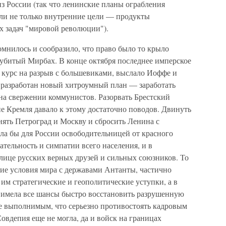
з России (так что ленинские планы ограбления
ели не только внутренние цели — продукты
х задач "мировой революции").
омнилось и сообразило, что право было то крыло
 убитый Мирбах. В конце октября последнее имперское
 курс на разрыв с большевиками, выслало Иоффе и
л разработан новый хитроумный план — заработать
а свержении коммунистов. Разорвать Брестский
е Кремля давало к этому достаточно поводов. Двинуть
нять Петроград и Москву и сбросить Ленина с
ла бы для России освободительницей от красного
ательность и симпатии всего населения, и в
лице русских верных друзей и сильных союзников. То
гкие условия мира с державами Антанты, частично
им стратегические и геополитические уступки, а в
 имела все шансы быстро восстановить разрушенную
е выполнимым, что серьезно противостоять кадровым
овдепия еще не могла, да и войск на границах