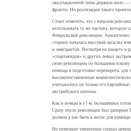
оккупационной зоны держала мало —
фронты. Но реализации такого проект
Стоит отметить, что с началом револю
использовать ту же тактику, которую 
Февральской революции. Аналогично з
сторону началась массовая засылка к
и эмигрантов. Несмотря на нищету и 
«спартакидов» и других левых экстрем
свою революцию по большевистскому о
помощь в подготовке переворота, для
высокопоставленные коммунистические
учитывались не только его партийные к
австрийского шпиона.
Как и немцы в 17-м, большевики гото
Сразу после революции был разорван 
должна у нас быть к весне для помощ
Но немецкие умеренные социал-демок