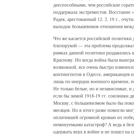
дееспособными, чем российские соратн
поддержала экстремистов. Восстание «
Радек, арестованный 12. 2. 19 г., очу
выходок большевиков отношения межд
Что же касается российской политики 
близорукой — эта проблема продолжал
рамках данной политики раздавались
Краснову. Но когда война была выигр
возможной, все очень быстро изменил
контингентов в Одессе, американцев и
лишь по инерции военного времени, п
Не только белые, но и независимые, и
если бы зимой 1918-19 гг. союзники д
Москву, с большевизмом было бы покон
месяцев. Но в итоге разве помогли м
оплатившей огромной кровью их побед
неминуемыми катастроф? А ведь в белы
одержать верх в войне и не пошел на 