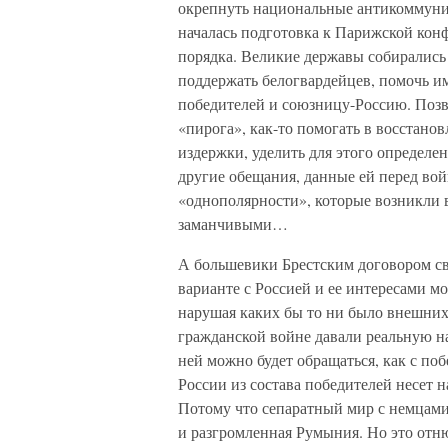
окрепнуть национальные антикоммунист
началась подготовка к Парижской кон
порядка. Великие державы собирались
поддержать белогвардейцев, помочь им
победителей и союзницу-Россию. Позво
«пирога», как-то помогать в восстано
издержки, уделить для этого определе
другие обещания, данные ей перед во
«однополярности», которые возникли 
заманчивыми…
А большевики Брестским договором свя
варианте с Россией и ее интересами м
нарушая каких бы то ни было внешних 
гражданской войне давали реальную на
ней можно будет обращаться, как с п
России из состава победителей несет 
Потому что сепаратный мир с немцами
и разгромленная Румыния. Но это отню