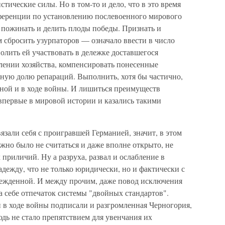
ические силы. Но в том-то и дело, что в это время
ференции по установлению послевоенного мирового
 пожинать и делить плоды победы. Признать и
 сбросить узурпаторов — означало ввести в число
лить ей участвовать в дележке доставшегося
влении хозяйства, компенсировать понесенные
нную долю репараций. Выполнить, хотя бы частично,
йной и в ходе войны. И лишиться преимуществ
впервые в мировой истории и казались такими
зали себя с проигравшей Германией, значит, в этом
ожно было не считаться и даже вполне открыто, не
приличий. Ну а разруха, развал и ослабление в
дежду, что не только юридически, но и фактически с
обежденной. И между прочим, даже повод исключения
на себе отпечаток системы "двойных стандартов".
 в ходе войны подписали и разгромленная Черногория,
дь не стало препятствием для увенчания их