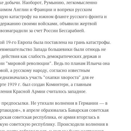
жке добычи. Наоборот, Румынию, легкомысленно
жимом Англии и Франции и вопреки русским
щую катастрофу на южном фланге русского фронта и
ддержанию своими войсками, объявили жертвой
вознаградили за счет России Бессарабией.
ой 19-го Европа была поставлена на грань катастрофы.
невмешательство Запада большевики были отнюдь не
действия как слабость демократических держав и
ии "мировой революции". Ведь по планам Ильича она
овой, а русскому народу, согласно известным
дназначалась участь "охапки хвороста" для ее
рте 1919 г. был создан Коминтерн, а главным
ления Красной Армии считалось западное.
се предпосылки. Не утихали волнения в Германии — в
такидов», в апреле образовалась Баварская советская
ерская советская республика, ее армия вторглась в
кую советскую республику. Происходили волнения в
ись части добровольцев, и сильны были настроения