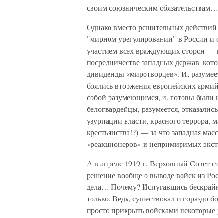
своим союзническим обязательствам…
Однако вместо решительных действий 
"мирном урегулировании" в России и 
участием всех враждующих сторон — и
посредничестве западных держав, кот
дивиденды «миротворцев». И, разумее
боялись вторжения европейских армий, 
собой разумеющимся, и. готовы были н
белогвардейцы, разумеется, отказались
узурпации власти, красного террора, 
крестьянства!?) — за что западная мас
«реакционеров» и непримиримых экст
А в апреле 1919 г. Верховный Совет 
решение вообще о выводе войск из Ро
дела… Почему? Испугавшись бескрайн
только. Ведь, существовал и гораздо 
просто прикрыть войсками некоторые 