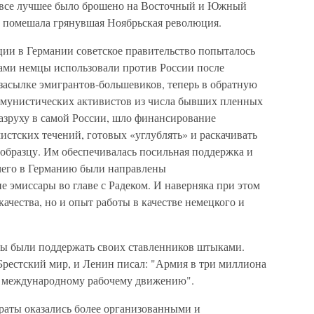
 все лучшее было брошено на Восточный и Южный
а помешала грянувшая Ноябрьская революция.
ции в Германии советское правительство попыталось
сами немцы использовали против России после
асылке эмигрантов-большевиков, теперь в обратную
оммунистических активистов из числа бывших пленных
разруху в самой России, шло финансирование
истских течений, готовых «углублять» и раскачивать
бразцу. Им обеспечивалась посильная поддержка и
 чего в Германию были направлены
 эмиссары во главе с Радеком. И наверняка при этом
ачества, но и опыт работы в качестве немецкого и
вы были поддержать своих ставленников штыками.
Брестский мир, и Ленин писал: "Армия в три миллиона
и международному рабочему движению".
раты оказались более организованными и