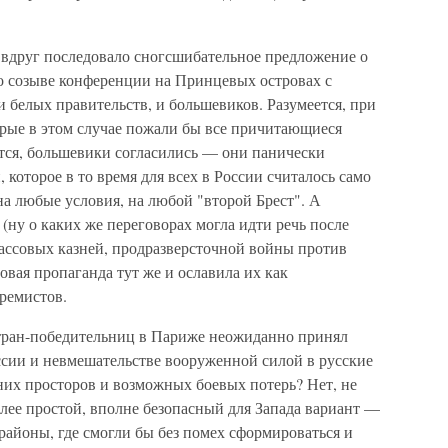
вдруг последовало сногсшибательное предложение о
о созыве конференции на Принцевых островах с
 белых правительств, и большевиков. Разумеется, при
орые в этом случае пожали бы все причитающиеся
тся, большевики согласились — они панически
которое в то время для всех в России считалось само
а любые условия, на любой "второй Брест". А
 (ну о каких же переговорах могла идти речь после
массовых казней, продразверсточной войны против
совая пропаганда тут же и ославила их как
ремистов.
стран-победительниц в Париже неожиданно принял
ссии и невмешательстве вооруженной силой в русские
их просторов и возможных боевых потерь? Нет, не
более простой, вполне безопасный для Запада вариант —
районы, где смогли бы без помех сформироваться и