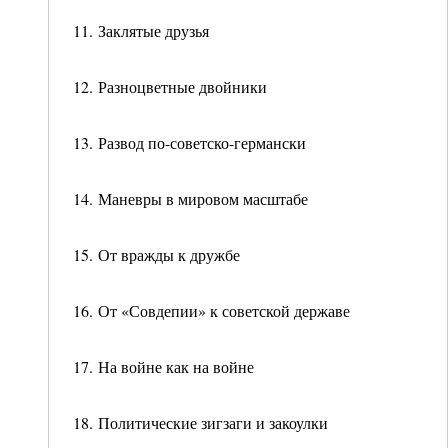
11. Заклятые друзья
12. Разноцветные двойники
13. Развод по-советско-германски
14. Маневры в мировом масштабе
15. От вражды к дружбе
16. От «Совдепии» к советской державе
17. На войне как на войне
18. Политические зигзаги и закоулки