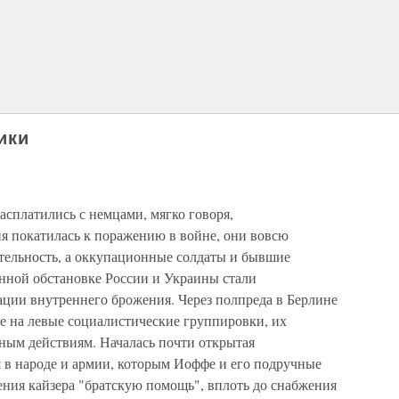
ики
асплатились с немцами, мягко говоря,
ия покатилась к поражению в войне, они вовсю
тельность, а оккупационные солдаты и бывшие
нной обстановке России и Украины стали
ции внутреннего брожения. Через полпреда в Берлине
 на левые социалистические группировки, их
ьным действиям. Началась почти открытая
 в народе и армии, которым Иоффе и его подручные
ения кайзера "братскую помощь", вплоть до снабжения