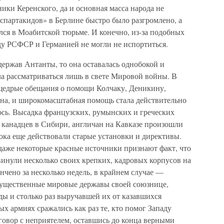
ики Керенского, да и основная масса народа не
спартакидов» в Берлине быстро было разгромлено, а
тился в Моабитской тюрьме. И конечно, из-за подобных
у РСФСР и Германией не могли не испортиться.
держав Антанты, то она оставалась однобокой и
а рассматриваться лишь в свете Мировой войны. В
 щедрые обещания о помощи Колчаку, Деникину,
ана, и широкомасштабная помощь стала действительно
ось. Высадка французских, румынских и греческих
 канадцев в Сибири, англичан на Кавказе произошли
ока еще действовали старые установки и директивы.
 даже некоторые красные источники признают факт, что
винули несколько своих крепких, кадровых корпусов на
чено за несколько недель, в крайнем случае —
огущественные мировые державы своей союзнице,
ы и столько раз выручавшей их от казавшихся
х армиях сражались как раз те, кто помог Западу
сговор с неприятелем, оставшись до конца верными