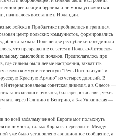
твенной революции бурлила и не могла успокоиться
и, начиналось восстание в Ирландии.
асные войска в Прибалтике пробивались к границам
разован центр польских коммунистов, формировались
ее удобного захвата Польши две республики объединили
лось, что превращение ее затем в Польско-Литовско-
нальному самолюбию поляков. Предполагалось при
, где сильны были левые настроения, захватить
эту самую коммунистическую "Речь Посполитую" и
лорусскую Красную Армию" из четырех дивизий. В
-я Интернациональная советская дивизия, а в Одессе —
в них записывались румыны, болгары, югославы, чехи.
тупать через Галицию в Венгрию, а 3-я Украинская —
.
ыв по всей взбаламученной Европе мог полыхнуть
совсем немного, только Карпаты перевалить. Между
иной уже было установлено авиационное сообщение, а