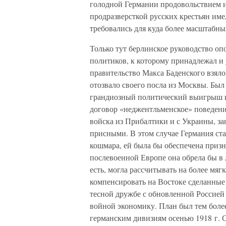
голодной Германии продовольствием и
продразверсткой русских крестьян им
требовались для куда более масштабны
Только тут берлинское руководство оп
политиков, к которому принадлежал и
правительство Макса Баденского взяло
отозвало своего посла из Москвы. Бы
грандиозный политический выигрыш н
договор «неджентльменское» поведени
войска из Прибалтики и с Украины, за
присными. В этом случае Германия ста
кошмара, ей была бы обеспечена призн
послевоенной Европе она обрела бы в 
есть, могла рассчитывать на более мя
компенсировать на Востоке сделанные 
тесной дружбе с обновленной Россией
войной экономику. План был тем боле
германским дивизиям осенью 1918 г. С