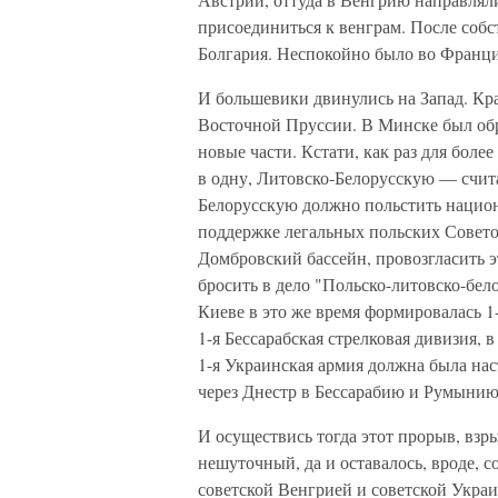
присоединиться к венграм. После собс
Болгария. Неспокойно было во Франци
И большевики двинулись на Запад. Кр
Восточной Пруссии. В Минске был об
новые части. Кстати, как раз для бол
в одну, Литовско-Белорусскую — счита
Белорусскую должно польстить нацио
поддержке легальных польских Советов
Домбровский бассейн, провозгласить 
бросить в дело "Польско-литовско-бе
Киеве в это же время формировалась 1
1-я Бессарабская стрелковая дивизия, 
1-я Украинская армия должна была нас
через Днестр в Бессарабию и Румынию
И осуществись тогда этот прорыв, взр
нешуточный, да и оставалось, вроде, 
советской Венгрией и советской Укра