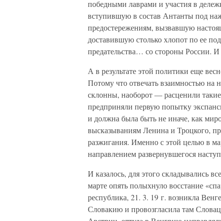
победными лаврами и участия в деле
вступившую в состав Антанты под на
предостережениям, вызвавшую настоя
доставившую столько хлопот по ее по
предательства… со стороны России. И 
А в результате этой политики еще весн
Потому что отвечать взаимностью на 
склонны, наоборот — расценили такие 
предприняли первую попытку экспанс
и должна была быть не иначе, как мир
высказываниям Ленина и Троцкого, пре
разжигания. Именно с этой целью в ма
направлением развернувшегося наступ
И казалось, для этого складывались в
марте опять полыхнуло восстание «спар
республика, 21. 3. 19 г. возникла Венг
Словакию и провозгласила там Словац
Австрии, оттуда в Венгрию направлял