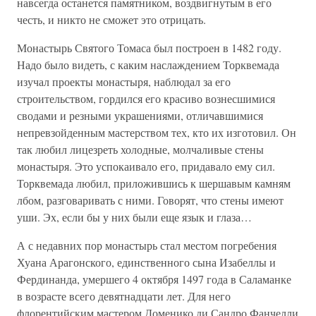
навсегда останется памятником, воздвигнутым в его
честь, и никто не сможет это отрицать.
Монастырь Святого Томаса был построен в 1482 году.
Надо было видеть, с каким наслаждением Торквемада
изучал проекты монастыря, наблюдал за его
строительством, гордился его красиво вознесшимися
сводами и резными украшениями, отличавшимися
непревзойденным мастерством тех, кто их изготовил. Он
так любил лицезреть холодные, молчаливые стены
монастыря. Это успокаивало его, придавало ему сил.
Торквемада любил, приложившись к шершавым камням
лбом, разговаривать с ними. Говорят, что стены имеют
уши. Эх, если бы у них были еще язык и глаза…
А с недавних пор монастырь стал местом погребения
Хуана Арагонского, единственного сына Изабеллы и
Фердинанда, умершего 4 октября 1497 года в Саламанке
в возрасте всего девятнадцати лет. Для него
флорентийским мастером Доменико ди Сандро Фанчелли