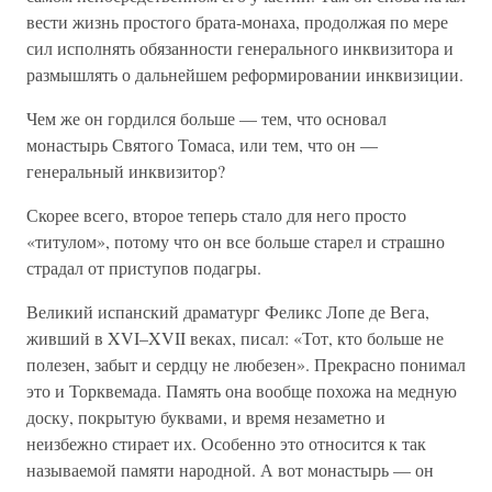
вести жизнь простого брата-монаха, продолжая по мере
сил исполнять обязанности генерального инквизитора и
размышлять о дальнейшем реформировании инквизиции.
Чем же он гордился больше — тем, что основал
монастырь Святого Томаса, или тем, что он —
генеральный инквизитор?
Скорее всего, второе теперь стало для него просто
«титулом», потому что он все больше старел и страшно
страдал от приступов подагры.
Великий испанский драматург Феликс Лопе де Вега,
живший в XVI–XVII веках, писал: «Тот, кто больше не
полезен, забыт и сердцу не любезен». Прекрасно понимал
это и Торквемада. Память она вообще похожа на медную
доску, покрытую буквами, и время незаметно и
неизбежно стирает их. Особенно это относится к так
называемой памяти народной. А вот монастырь — он