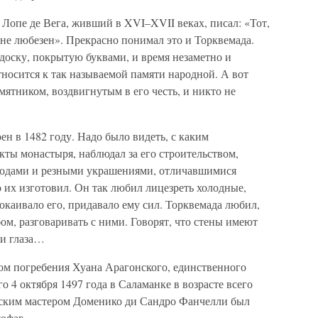
Лопе де Вега, живший в XVI–XVII веках, писал: «Тот,
у не любезен». Прекрасно понимал это и Торквемада.
доску, покрытую буквами, и время незаметно и
тносится к так называемой памяти народной. А вот
мятником, воздвигнутым в его честь, и никто не
н в 1482 году. Надо было видеть, с каким
ты монастыря, наблюдал за его строительством,
сводами и резными украшениями, отличавшимися
 их изготовил. Он так любил лицезреть холодные,
каивало его, придавало ему сил. Торквемада любил,
, разговаривать с ними. Говорят, что стены имеют
 и глаза…
том погребения Хуана Арагонского, единственного
 4 октября 1497 года в Саламанке в возрасте всего
йским мастером Доменико ди Сандро Фанчелли был
офаг.