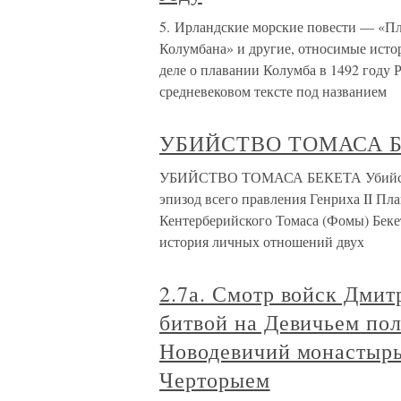
5. Ирландские морские повести — «Пл
Колумбана» и другие, относимые истор
деле о плавании Колумба в 1492 году 
средневековом тексте под названием
УБИЙСТВО ТОМАСА 
УБИЙСТВО ТОМАСА БЕКЕТА Убийство
эпизод всего правления Генриха II Пл
Кентерберийского Томаса (Фомы) Бекет
история личных отношений двух
2.7а. Смотр войск Дмит
битвой на Девичьем пол
Новодевичий монастырь
Черторыем