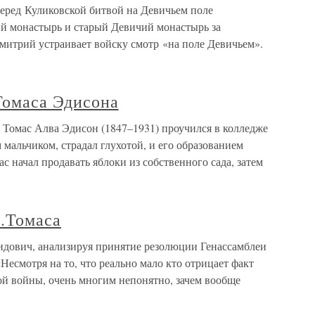
перед Куликовской битвой на Девичьем поле
й монастырь и старый Девичий монастырь за
митрий устраивает войску смотр «на поле Девичьем».
 Томаса Эдисона
а Томас Алва Эдисон (1847–1931) проучился в колледже
 мальчиком, страдал глухотой, и его образованием
ас начал продавать яблоки из собственного сада, затем
У.Томаса
идович, анализируя принятие резолюции Генассамблеи
Несмотря на то, что реально мало кто отрицает факт
ой войны, очень многим непонятно, зачем вообще