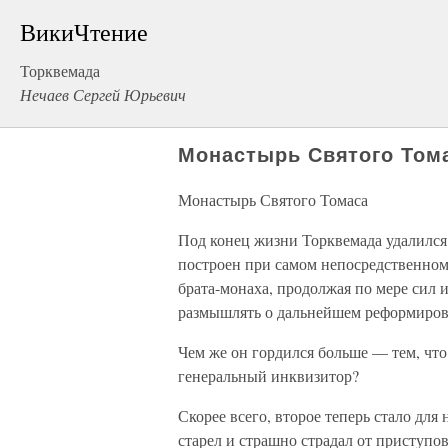
ВикиЧтение
Торквемада
Нечаев Сергей Юрьевич
Монастырь Святого Том
Монастырь Святого Томаса
Под конец жизни Торквемада удалился
построен при самом непосредственном 
брата-монаха, продолжая по мере сил 
размышлять о дальнейшем реформиро
Чем же он гордился больше — тем, что
генеральный инквизитор?
Скорее всего, второе теперь стало для
старел и страшно страдал от приступо