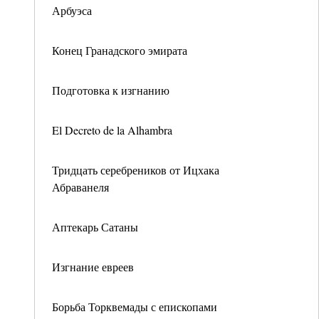
Арбуэса
Конец Гранадского эмирата
Подготовка к изгнанию
El Decreto de la Alhambra
Тридцать серебреников от Ицхака
Абраванеля
Аптекарь Сатаны
Изгнание евреев
Борьба Торквемады с епископами