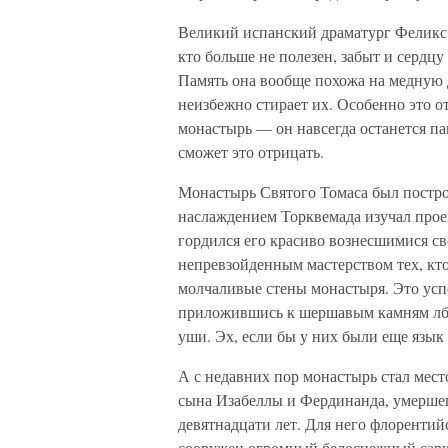
Великий испанский драматург Феликс 
кто больше не полезен, забыт и сердц
Память она вообще похожа на медную 
неизбежно стирает их. Особенно это о
монастырь — он навсегда останется па
сможет это отрицать.
Монастырь Святого Томаса был построе
наслаждением Торквемада изучал проек
гордился его красиво вознесшимися 
непревзойденным мастерством тех, кто
молчаливые стены монастыря. Это успо
приложившись к шершавым камням лбом
уши. Эх, если бы у них были еще язык
А с недавних пор монастырь стал мес
сына Изабеллы и Фердинанда, умершего
девятнадцати лет. Для него флоренти
сооружен огромный белоснежный сарк