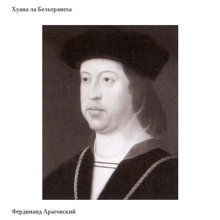
Хуана ла Бельтранеха
Фердинанд Арагонский