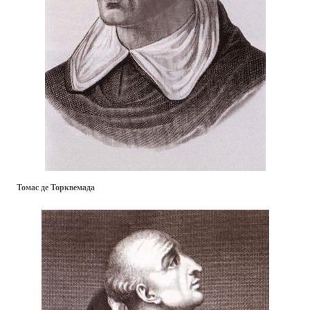
Томас де Торквемада