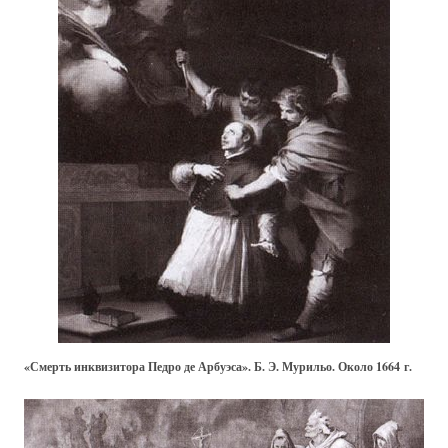
«Смерть инквизитора Педро де Арбуэса». Б. Э. Мурильо. Около 1664 г.