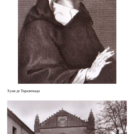
Хуан де Торквемада