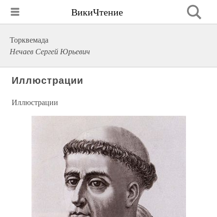
ВикиЧтение
Торквемада
Нечаев Сергей Юрьевич
Иллюстрации
Иллюстрации