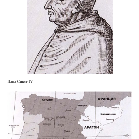
Папа Сикст IV