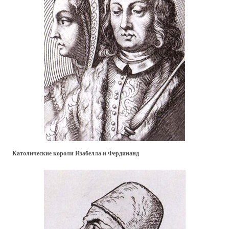
Католические короли Изабелла и Фердинанд