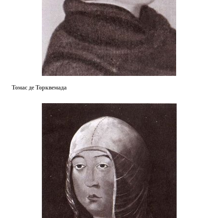
Томас де Торквемада