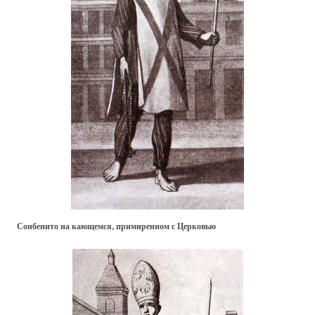
Сонбенито на кающемся, примиренном с Церковью