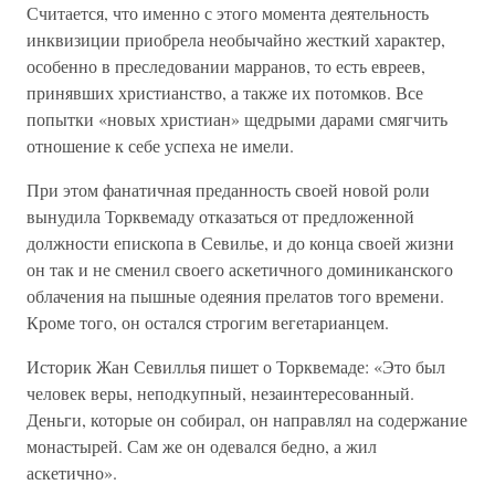
Считается, что именно с этого момента деятельность
инквизиции приобрела необычайно жесткий характер,
особенно в преследовании марранов, то есть евреев,
принявших христианство, а также их потомков. Все
попытки «новых христиан» щедрыми дарами смягчить
отношение к себе успеха не имели.
При этом фанатичная преданность своей новой роли
вынудила Торквемаду отказаться от предложенной
должности епископа в Севилье, и до конца своей жизни
он так и не сменил своего аскетичного доминиканского
облачения на пышные одеяния прелатов того времени.
Кроме того, он остался строгим вегетарианцем.
Историк Жан Севиллья пишет о Торквемаде: «Это был
человек веры, неподкупный, незаинтересованный.
Деньги, которые он собирал, он направлял на содержание
монастырей. Сам же он одевался бедно, а жил
аскетично».