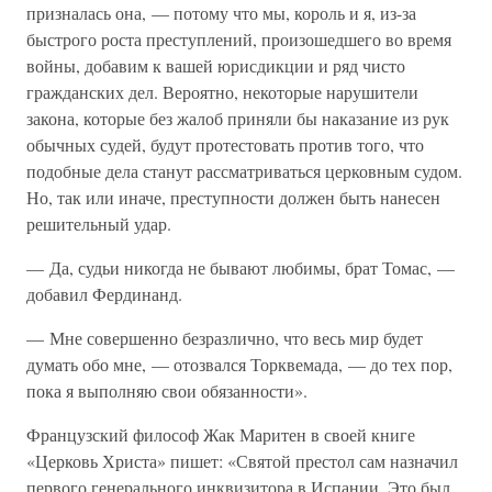
призналась она, — потому что мы, король и я, из-за
быстрого роста преступлений, произошедшего во время
войны, добавим к вашей юрисдикции и ряд чисто
гражданских дел. Вероятно, некоторые нарушители
закона, которые без жалоб приняли бы наказание из рук
обычных судей, будут протестовать против того, что
подобные дела станут рассматриваться церковным судом.
Но, так или иначе, преступности должен быть нанесен
решительный удар.
— Да, судьи никогда не бывают любимы, брат Томас, —
добавил Фердинанд.
— Мне совершенно безразлично, что весь мир будет
думать обо мне, — отозвался Торквемада, — до тех пор,
пока я выполняю свои обязанности».
Французский философ Жак Маритен в своей книге
«Церковь Христа» пишет: «Святой престол сам назначил
первого генерального инквизитора в Испании. Это был