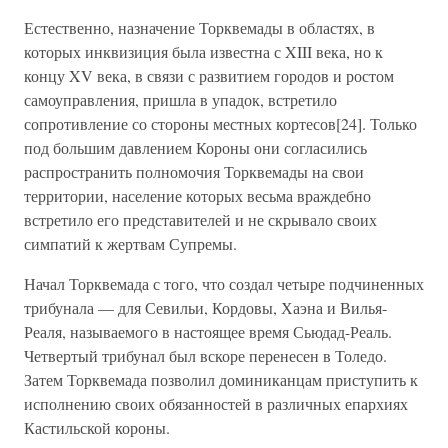
Естественно, назначение Торквемады в областях, в
которых инквизиция была известна с XIII века, но к
концу XV века, в связи с развитием городов и ростом
самоуправления, пришла в упадок, встретило
сопротивление со стороны местных кортесов[24]. Только
под большим давлением Короны они согласились
распространить полномочия Торквемады на свои
территории, население которых весьма враждебно
встретило его представителей и не скрывало своих
симпатий к жертвам Супремы.
Начал Торквемада с того, что создал четыре подчиненных
трибунала — для Севильи, Кордовы, Хаэна и Вилья-
Реаля, называемого в настоящее время Сьюдад-Реаль.
Четвертый трибунал был вскоре перенесен в Толедо.
Затем Торквемада позволил доминиканцам приступить к
исполнению своих обязанностей в различных епархиях
Кастильской короны.