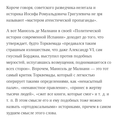
Короче говоря, советского разведчика-нелегала и
историка Иосифа Ромуальдовича Григулевича не зря
называют «мастером атеистической пропаганды».
А вот Манюэль де Малиани в своей «Политической
истории современной Испании» доходит до того, что
утверждает, будто Торквемада «предавался таким
страшным излишествам, что даже Александр VI, сам
гнусный Борджиа, выступил против подобных
мерзостей, испугавшись возмущения, поднимавшегося со
всех сторон». Впрочем, Манюэль де Малиани — это тот
самый критик Торквемады, который с легкостью
оперирует такими определениями, как «ненасытный
палач», «ненавистное правление», «принес в жертву
тысячи людей», «сжег все книги, которые смог» и т. д. и
т. п. В этом смысле его и ему подобных тоже можно
назвать «ортодоксальными» историками, причем в самом
худшем смысле этого слова.