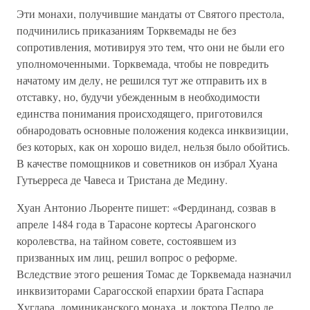
Эти монахи, получившие мандаты от Святого престола,
подчинились приказаниям Торквемады не без
сопротивления, мотивируя это тем, что они не были его
уполномоченными. Торквемада, чтобы не повредить
начатому им делу, не решился тут же отправить их в
отставку, но, будучи убежденным в необходимости
единства понимания происходящего, приготовился
обнародовать основные положения кодекса инквизиции,
без которых, как он хорошо видел, нельзя было обойтись.
В качестве помощников и советников он избрал Хуана
Гутьерреса де Чавеса и Тристана де Медину.
Хуан Антонио Льоренте пишет: «Фердинанд, созвав в
апреле 1484 года в Тарасоне кортесы Арагонского
королевства, на тайном совете, состоявшем из
призванных им лиц, решил вопрос о реформе.
Вследствие этого решения Томас де Торквемада назначил
инквизиторами Сарагосской епархии брата Гаспара
Хуглара, доминиканского монаха, и доктора Педро де