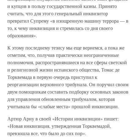
и купцов в пользу государственной казны. Принято
считать, что для этого генеральный инквизитор
превратил Супрему «в изощренную машину террора — в
то, к чему инквизиция и стремилась со дня своего
образования».
К этому последнему тезису мы еще вернемся, а пока же
отметим, что, получив практически неограниченные
полномочия, распространявшиеся на все сферы светской
и религиозной жизни испанского общества, Томас де
Торквемада в первую очередь приступил к
реорганизации верховного трибунала. Он поручил своим
двум помощникам составить подборку основных законов
для управления обновленным трибуналом, которая
учитывала бы «слабые места» прошлой инквизиции.
Артюр Арну в своей «Истории инквизиции» пишет:
«Новая инквизиция, утвержденная Торквемадой,
превзошла все, что было до сих пор».