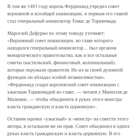
В том же 1483 году король Фердинанд учредил совет
верховной и всеобщей инквизиции, и первым его главой
стал генеральный инквизитор Томас де Торквемада.
Марселей Дефурно по этому поводу уточняет:
«Верховный совет инквизиции, во главе которого
находился генеральный инквизитор… был органом
монархического правительства, как и все остальные
советы (кастильский, финансовый, колониальный),
которые окружали правителя. Но из-за своей духовной
функции он обладал особой независимостью».
«Фердинанд создал королевский совет инквизиции с
ужасным Торквемадой во главе, — читаем у Манюэля де
Малиани, — чтобы объединить в руках этого монстра
власть гражданскую и власть церковную».
Оставим оценки «ужасный» и «монстр» на совести этого
автора, в остальном же он прав. Совет объединил в одних
руках власть гражданскую и власть церковную. В его