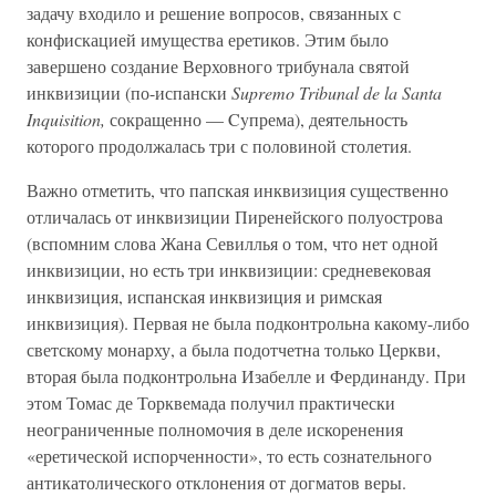
задачу входило и решение вопросов, связанных с
конфискацией имущества еретиков. Этим было
завершено создание Верховного трибунала святой
инквизиции (по-испански
Supremo Tribunal de la Santa
Inquisition,
сокращенно — Cyпрема), деятельность
которого продолжалась три с половиной столетия.
Важно отметить, что папская инквизиция существенно
отличалась от инквизиции Пиренейского полуострова
(вспомним слова Жана Севиллья о том, что нет одной
инквизиции, но есть три инквизиции: средневековая
инквизиция, испанская инквизиция и римская
инквизиция). Первая не была подконтрольна какому-либо
светскому монарху, а была подотчетна только Церкви,
вторая была подконтрольна Изабелле и Фердинанду. При
этом Томас де Торквемада получил практически
неограниченные полномочия в деле искоренения
«еретической испорченности», то есть сознательного
антикатолического отклонения от догматов веры.