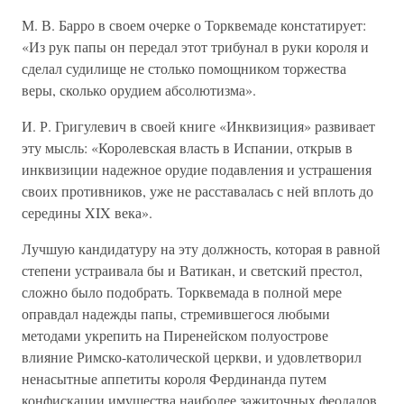
М. В. Барро в своем очерке о Торквемаде констатирует:
«Из рук папы он передал этот трибунал в руки короля и
сделал судилище не столько помощником торжества
веры, сколько орудием абсолютизма».
И. Р. Григулевич в своей книге «Инквизиция» развивает
эту мысль: «Королевская власть в Испании, открыв в
инквизиции надежное орудие подавления и устрашения
своих противников, уже не расставалась с ней вплоть до
середины XIX века».
Лучшую кандидатуру на эту должность, которая в равной
степени устраивала бы и Ватикан, и светский престол,
сложно было подобрать. Торквемада в полной мере
оправдал надежды папы, стремившегося любыми
методами укрепить на Пиренейском полуострове
влияние Римско-католической церкви, и удовлетворил
ненасытные аппетиты короля Фердинанда путем
конфискации имущества наиболее зажиточных феодалов