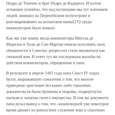
Педро де Тоненес и брат Педро де Кадирета. И потом
испанцев (понятно, что под испанцами мы тут понимаем
людей, живших на Пиренейском полуострове и
разговаривавших на испанском языке[23]) среди
инквизиторов было немало.
Как мы уже знаем, когда инквизиторы Мигель де
Морильо и Хуан де Сан-Мартин начали исполнять свои
обязанности в Севилье, репрессии стали множиться как
снежный ком. В ответ тут же последовали жалобы на
действия инквизиторов, обращенные к папе.
В результате в апреле 1482 года папа Сикст IV издал
буллу, выражавшую сожаление о том, что многие
праведные христиане без каких-либо серьезных
доказательств были брошены в тюрьмы, подвергнуты
пыткам и лишены своего имущества. В том же документе
папа делал вывод о том, что «инквизицией уже некоторое
время движет не ревностное служение вере и спасению