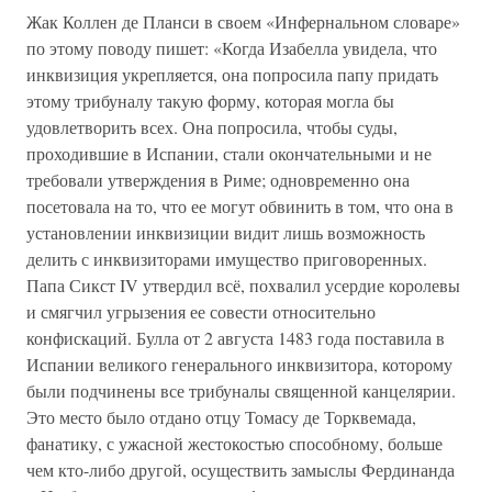
Жак Коллен де Планси в своем «Инфернальном словаре»
по этому поводу пишет: «Когда Изабелла увидела, что
инквизиция укрепляется, она попросила папу придать
этому трибуналу такую форму, которая могла бы
удовлетворить всех. Она попросила, чтобы суды,
проходившие в Испании, стали окончательными и не
требовали утверждения в Риме; одновременно она
посетовала на то, что ее могут обвинить в том, что она в
установлении инквизиции видит лишь возможность
делить с инквизиторами имущество приговоренных.
Папа Сикст IV утвердил всё, похвалил усердие королевы
и смягчил угрызения ее совести относительно
конфискаций. Булла от 2 августа 1483 года поставила в
Испании великого генерального инквизитора, которому
были подчинены все трибуналы священной канцелярии.
Это место было отдано отцу Томасу де Торквемада,
фанатику, с ужасной жестокостью способному, больше
чем кто-либо другой, осуществить замыслы Фердинанда