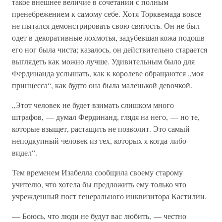
такое внешнее величие в сочетании с полным
пренебрежением к самому себе. Хотя Торквемада вовсе
не пытался демонстрировать свою святость. Он не был
одет в декоративные лохмотья, задубевшая кожа подошв
его ног была чиста; казалось, он действительно старается
выглядеть как можно лучше. Удивительным было для
Фердинанда услышать, как к королеве обращаются „моя
принцесса“, как будто она была маленькой девочкой.
„Этот человек не будет взимать слишком много
штрафов, — думал Фердинанд, глядя на него, — но те,
которые взыщет, растащить не позволит. Это самый
неподкупный человек из тех, которых я когда-либо
видел“.
Тем временем Изабелла сообщила своему старому
учителю, что хотела бы предложить ему только что
учрежденный пост генерального инквизитора Кастилии.
— Боюсь, что люди не будут вас любить, — честно