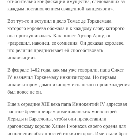
относительно конфискаций имущества, следовавших за
каждым постановлением священной канцелярии».
Вот тут-то и вступил в дело Томас де Торквемада,
которого королева обожала и к каждому слову которого
она прислушивалась. Как пишет Артюр Арну, он
«разрешил, наконец, ее сомнения. Он доказал королеве,
что религия предписывает ей способствовать
инквизиции».
В феврале 1482 года, как мы уже говорили, папа Сикст
IV назначил Торквемаду инквизитором. Но первым
инквизитором-доминиканцем испанского происхождения
был вовсе не он.
Еще в середине XIII века папа Иннокентий IV адресовал
частное бреве приорам доминиканских монастырей
Лериды и Барселоны, чтобы они предоставили
арагонскому королю Хаиме I монахов своего ордена для
исполнения обязанностей инквизиторов. Ими стали брат