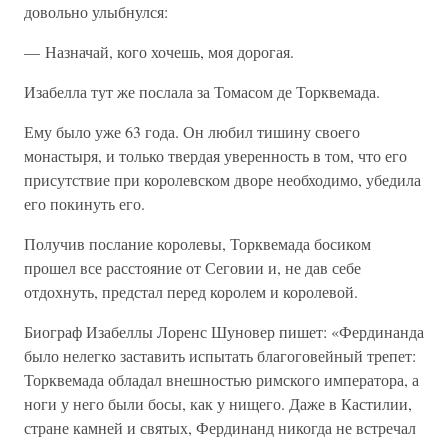
довольно улыбнулся:
— Назначай, кого хочешь, моя дорогая.
Изабелла тут же послала за Томасом де Торквемада.
Ему было уже 63 года. Он любил тишину своего
монастыря, и только твердая уверенность в том, что его
присутствие при королевском дворе необходимо, убедила
его покинуть его.
Получив послание королевы, Торквемада босиком
прошел все расстояние от Сеговии и, не дав себе
отдохнуть, предстал перед королем и королевой.
Биограф Изабеллы Лоренс Шуновер пишет: «Фердинанда
было нелегко заставить испытать благоговейный трепет:
Торквемада обладал внешностью римского императора, а
ноги у него были босы, как у нищего. Даже в Кастилии,
стране камней и святых, Фердинанд никогда не встречал