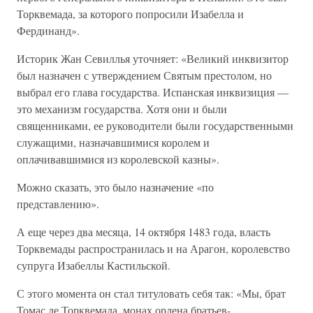
Торквемада, за которого попросили Изабелла и
Фердинанд».
Историк Жан Севиллья уточняет: «Великий инквизитор
был назначен с утверждением Святым престолом, но
выбрал его глава государства. Испанская инквизиция —
это механизм государства. Хотя они и были
священниками, ее руководители были государственными
служащими, назначавшимися королем и
оплачивавшимися из королевской казны».
Можно сказать, это было назначение «по
представлению».
А еще через два месяца, 14 октября 1483 года, власть
Торквемады распространилась и на Арагон, королевство
супруга Изабеллы Кастильской.
С этого момента он стал титуловать себя так: «Мы, брат
Томас де Торквемада, монах ордена братьев-