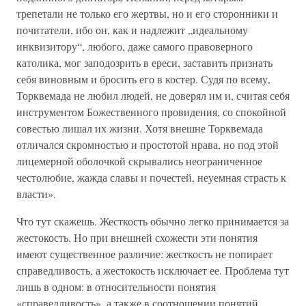
трепетали не только его жертвы, но и его сторонники и
почитатели, ибо он, как и надлежит „идеальному
инквизитору“, любого, даже самого правоверного
католика, мог заподозрить в ереси, заставить признать
себя виновным и бросить его в костер. Судя по всему,
Торквемада не любил людей, не доверял им и, считая себя
инструментом Божественного провидения, со спокойной
совестью лишал их жизни. Хотя внешне Торквемада
отличался скромностью и простотой нрава, но под этой
лицемерной оболочкой скрывались неограниченное
честолюбие, жажда славы и почестей, неуемная страсть к
власти».
Что тут скажешь. Жесткость обычно легко принимается за
жестокость. Но при внешней схожести эти понятия
имеют существенное различие: жесткость не попирает
справедливость, а жестокость исключает ее. Проблема тут
лишь в одном: в относительности понятия
«справедливость», а также в соотношении понятий