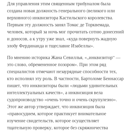
Для управления этим священным трибуналом была
создана новая должность генерального (великого или
верховного) инквизитора Кастильского королевства.
Первым эту должность занял Томас де Торквемада,
человек, который за ночь мог прочитать сотню донесений
и доносов, а к утру уже знал, «куда повернуть жадную
злобу Фердинанда и тщеславие Изабеллы».
По мнению историка Жана Севиллья, «„инквизитор“ —
это слово, обремененное позором». При этом ряд
специалистов отмечают незаурядные способности тех,
кто исполнял эту роль. В частности, Бартоломе Беннассар
пишет, что инквизиторы были «людьми удивительных
интеллектуальных качеств», а инквизиция вела
судопроизводство «очень точно и очень скрупулезно».
Этот же автор утверждает, что инквизиция была
«правосудием, которое практикует внимательное
изучение свидетельств, которое осуществляет
тщательную проверку, которое без скряжничества