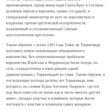
проповедников, приор монастыря Санта-Крус в Сеговии,
духовник короля и королевы, наших государей, и
генеральный инквизитор во всех их королевствах и
владениях против еретической испорченности,
назначенный и уполномоченный Святым
апостолическим престолом».
Таким образом, с осени 1483 года Томас де Торквемада
возглавил новую инквизицию объединенного
королевства. Все инквизиционные трибуналы
королевства Изабеллы и Фердинанда были теперь, по
сути, сосредоточены в юрисдикции одной
администрации с Торквемадой во главе. Таким образом, в
последующие полтора десятка лет Торквемада, имя
которого, по словам Хуана Антонио Льоренте, «до тех
пор было известно не иначе как в числе многих других
имен», обладал властью и влиянием, которые могли
поспорить с властью и влиянием самих монархов.