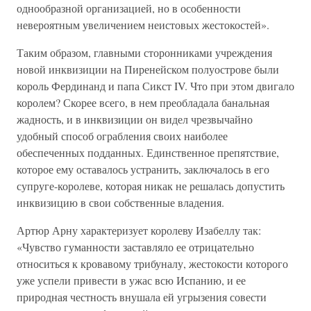
однообразной организацией, но в особенности
невероятным увеличением неистовых жестокостей».
Таким образом, главными сторонниками учреждения
новой инквизиции на Пиренейском полуострове были
король Фердинанд и папа Сикст IV. Что при этом двигало
королем? Скорее всего, в нем преобладала банальная
жадность, и в инквизиции он видел чрезвычайно
удобный способ ограбления своих наиболее
обеспеченных подданных. Единственное препятствие,
которое ему оставалось устранить, заключалось в его
супруге-королеве, которая никак не решалась допустить
инквизицию в свои собственные владения.
Артюр Арну характеризует королеву Изабеллу так:
«Чувство гуманности заставляло ее отрицательно
относиться к кровавому трибуналу, жестокости которого
уже успели привести в ужас всю Испанию, и ее
природная честность внушала ей угрызения совести