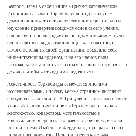
Беатрис Леруа в своей книге «Триумф католической
Испании» называет Торквемаду «ортодоксальным
доминиканцем», то есть человеком последовательно и
неуклонно придерживающимся основ своего учения.
Словосочетание «ортодоксальный доминиканец» звучит
очень серьезно, ведь доминиканцы, как известно, с
самого основания своей организации объявили себя
нищенствующим орденом, и на его членов была
возложена обязанность отказаться от любого имущества и
доходов, чтобы жить одними подаяниями.
Аскетичность Торквемады отмечается многими
исследователями, а посему весьма странным выглядит
следующее заявление И. Р. Григулевича, который в своей
книге «Инквизиция» пишет: «Торквемада отличался
жестокостью, коварством, мстительностью и
колоссальной энергией, что вместе с доверием, которое
питали к нему Изабелла и Фердинанд, превратило его в
подлинного диктатора Испании, перед которым