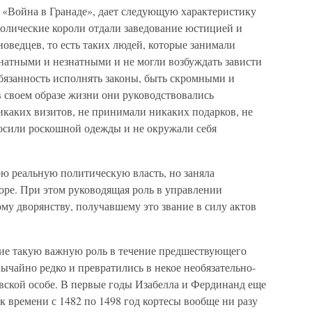
и «Война в Гранаде», дает следующую характеристику
толические короли отдали заведование юстицией и
новедцев, то есть таких людей, которые занимали
атными и незнатными и не могли возбуждать зависти
 обязанность исполнять законы, быть скромными и
 своем образе жизни они руководствовались
икаких визитов, не принимали никаких подарков, не
носили роскошной одежды и не окружали себя
ою реальную политическую власть, но заняла
ре. При этом руководящая роль в управлении
му дворянству, получавшему это звание в силу актов
шие такую важную роль в течение предшествующего
вычайно редко и превратились в некое необязательно-
вской особе. В первые годы Изабелла и Фердинанд еще
к времени с 1482 по 1498 год кортесы вообще ни разу