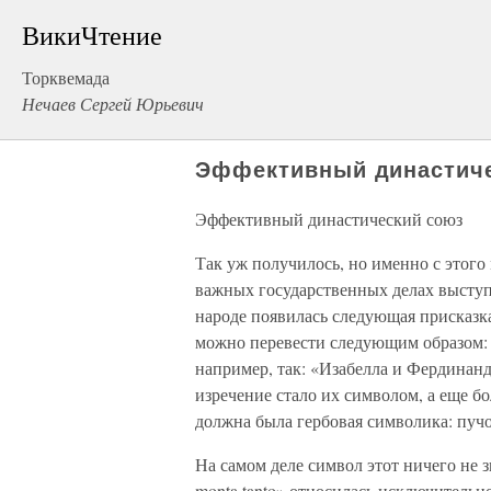
ВикиЧтение
Торквемада
Нечаев Сергей Юрьевич
Эффективный династич
Эффективный династический союз
Так уж получилось, но именно с этого
важных государственных делах выступ
народе появилась следующая присказка: 
можно перевести следующим образом: «
например, так: «Изабелла и Фердинан
изречение стало их символом, а еще б
должна была гербовая символика: пучок
На самом деле символ этот ничего не з
monta tanto» относилась исключительно