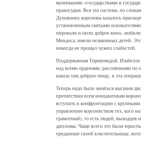
маленькими «государствами в государ
правосудия. Вся эта система, по слов
Духовнику королевы казалось прискорб
установленным святыми основателями 
пировали и пили доброе вино, любили
Мендоса, имели незаконных детей. Эт
никогда не прощал чужих слабостей.
Поддержанная Торквемадой, Изабелла р
над всеми орденами, рассеянными по е
нашла там добрую пищу, и эта операци
Теперь надо было заняться высшим дв
препятствия всем инициативам короно
вступить в конфронтацию с крупными 
управлению королевством тех, кого на
грамотный), то есть людей, выходцев 
дипломы. Чаще всего это были юристы
преданные своей властительнице, кото