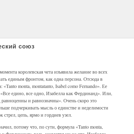
еский союз
 момента королевская чета изъявила желание во всех
ать единым фронтом, как одна персона. Отсюда в
«Tanto monta, montatanto, Isabel como Fernando». Ее
Все едино, все одно, Изабелла как Фердинанд». Или,
д равноценны и равнозначны». Очень скоро это
ольше подчеркивать мысль о единстве и неделимости
 стрел, цепь, ярмо и гордиев узел.
начил, потому что, по сути, формула «Tanto monta,
 к Фердинанду, ведь, несмотря ни на что, Изабелла