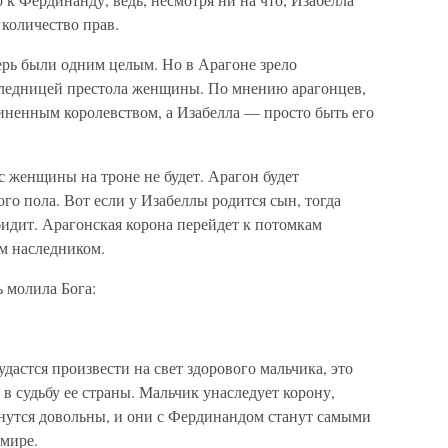
 количество прав.
ерь были одним целым. Но в Арагоне зрело
ледницей престола женщины. По мнению арагонцев,
ненным королевством, а Изабелла — просто быть его
 женщины на троне не будет. Арагон будет
го пола. Вот если у Изабеллы родится сын, тогда
обидит. Арагонская корона перейдет к потомкам
м наследником.
ь молила Бога:
удастся произвести на свет здорового мальчика, это
в судьбу ее страны. Мальчик унаследует корону,
нутся довольны, и они с Фердинандом станут самыми
мире.