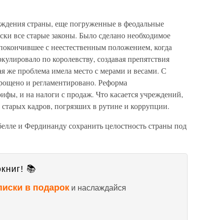
реждения страны, еще погруженные в феодальные
ски все старые законы. Было сделано необходимое
покончившее с неестественным положением, когда
кулировало по королевству, создавая препятствия
ая же проблема имела место с мерами и весами. С
рощено и регламентировано. Реформа
ифы, и на налоги с продаж. Что касается учреждений,
 старых кадров, погрязших в рутине и коррупции.
белле и Фердинанду сохранить целостность страны под
книг! 📚
писки в подарок
и наслаждайся