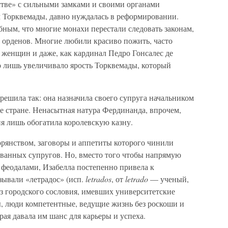
стве» с сильными замками и своими органами
ам Торквемады, давно нуждалась в реформировании.
ным, что многие монахи перестали следовать законам,
орденов. Многие любили красиво пожить, часто
 женщин и даже, как кардинал Педро Гонсалес де
о лишь увеличивало ярость Торквемады, который
ешила так: она назначила своего супруга начальником
е стране. Ненасытная натура Фердинанда, впрочем,
я лишь обогатила королевскую казну.
орянством, заговоры и аппетиты которого чинили
ванных супругов. Но, вместо того чтобы напрямую
феодалами, Изабелла постепенно привела к
зывали «летрадос» (исп.
letrados
, от
letrado
— ученый,
из городского сословия, имевших университетские
, люди компетентные, ведущие жизнь без роскоши и
рая давала им шанс для карьеры и успеха.