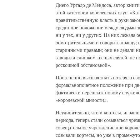
Диего Уртадо де Мендоса, автор книг
этой категории королевских слуг: «Ка
правительственную власть в руки зако
срединное положение между людьми зн
ни у тех, ни у других. На них лежала
осмотрительными и говорить правду; в
старинными правами; они не делали н
заводили слишком тесных связей, не 
роскошной обстановкой».
Постепенно высшая знать потеряла св
формальнопочетное положение при дво
фактически перешла к новому служило
«королевской милости».
Неудивительно, что и кортесы, играв
периода, теперь стали созываться чрез
совещательное учреждение при короле
созывали кортесы, но уже в промежуто