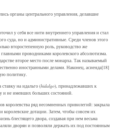
ались органы центрального управления, делавшие
оточил у себя все нити внутреннего управления и стал
го суда, но и административные. Среди членов этого
только второстепенную роль, руководство же
 главными проводниками королевского абсолютизма.
ударстве второе место после монарха. Так называемый
ественно иностранными делами. Наконец, асиенда[18]
вую политику.
 ставку на идальго (
hidalgo
), принадлежавших к
у и не имевших больших состояний.
ов королевства ряд несомненных привилегий: закрыла
и королевские дотации. Затем, чтобы совсем их
жизнь блестящего двора, создавая при нем весьма
баляли дворян и позволяли держать их под постоянным