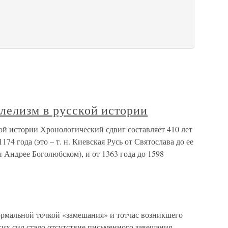
лелизм в русской истории
ой истории Хронологический сдвиг составляет 410 лет
174 года (это – т. н. Киевская Русь от Святослава до ее
и Андрее Боголюбском), и от 1363 года до 1598
рмальной точкой «замешания» и тотчас возникшего
их сил стало отсутствие письменного завещания