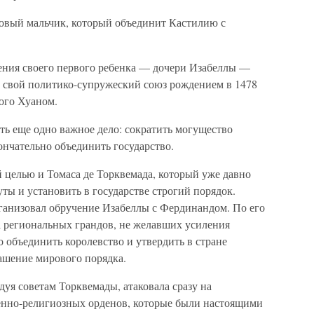
вый мальчик, который объединит Кастилию с
дения своего первого ребенка — дочери Изабеллы —
а свой политико-супружеский союз рождением в 1478
ого Хуаном.
ть еще одно важное дело: сократить могущество
ончательно объединить государство.
 целью и Томаса де Торквемада, который уже давно
уты и установить в государстве строгий порядок.
рганизовал обручение Изабеллы с Фердинандом. По его
 региональных грандов, не желавших усиления
о объединить королевство и утвердить в стране
шение мирового порядка.
дуя советам Торквемады, атаковала сразу на
оенно-религиозных орденов, которые были настоящими