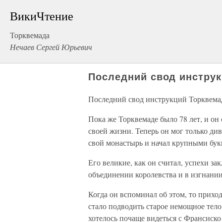
ВикиЧтение
Торквемада
Нечаев Сергей Юрьевич
Последний свод инстру
Последний свод инструкций Торквем
Пока же Торквемаде было 78 лет, и он
своей жизни. Теперь он мог только див
свой монастырь и начал крупными бук
Его великие, как он считал, успехи з
объединении королевства и в изгнании
Когда он вспоминал об этом, то приход
стало подводить старое немощное тело
хотелось почаще видеться с Франсиско