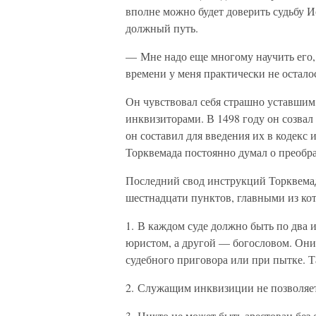
вполне можно будет доверить судьбу И
должный путь.
— Мне надо еще многому научить его,
времени у меня практически не остало
Он чувствовал себя страшно уставшим,
инквизиторами. В 1498 году он созвал
он составил для введения их в кодекс
Торквемада постоянно думал о преобра
Последний свод инструкций Торквемад
шестнадцати пунктов, главными из кот
1. В каждом суде должно быть по два 
юристом, а другой — богословом. Он
судебного приговора или при пытке. Т
2. Служащим инквизиции не позволяетс
3. Никто не может быть арестован без