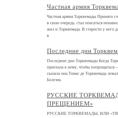
Частная армия Торквем
Частная армия Торквемады Принято счи
в свою очередь, стал опасаться ненав
жил и Торквемада. В старости у него 
в
Последние дни Торкве
Последние дни Торквемады Когда Торкв
приехала к нему, чтобы попрощаться.
сказала она.Томас де Торквемада лежа
Болезнь
РУССКИЕ ТОРКВЕМАД
ПРЕЩЕНИЕМ»
РУССКИЕ ТОРКВЕМАДЫ, ИЛИ «УВЕ