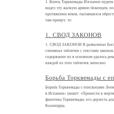
1. Конец Торквемады Изгнание иудее
видел эту жалкую армию беженцев, по
протяжении веков, пытавшихся обрести
там примут, то
1. СВОД ЗАКОНОВ
1. СВОД ЗАКОНОВ В развалинах Бога
глиняных табличек с текстами законов
содержание их в основном удалось ре
каждой из этих табличек записано
Борьба Торквемады с е
Борьба Торквемады с епископами Леон
в Испании» пишет: «Принести в жертв
фанатика Торквемады; его дерзость дош
Калахорры,