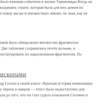
в было важным событием в жизни Торквемады.Когда он
кидавших страну, которая была для них домом на
 новое жилье в неизвестных землях, не зная, как их
зкёя было обнаружено множество фрагментов
. Две таблички сохранились почти целыми, и
конструировать по параллельным фрагментам. На
пископами
ар Галлуа в своей книге «Краткая история инквизиции
у евреев и мавров — этого было недостаточно для
ла до того, что он стал судить епископов Сеговии и