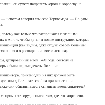
спании; он сумеет направить короля и королеву на
 — шепотом говорил сам себе Торквемада. — Но, увы,
сь.
 потому как только что распрощался с главными
 их в Авиле, чтобы дать им новые инструкции, которые
 инквизиции (как видим, даже будучи совсем больным,
зованиях и о расширении своего детища).
ы, датированный маем 1498 года, состоял из
орых были первые девять. Вот они:
инквизитора, причем один из них должен быть
и должны действовать сообща при вынесении
акже они обязаны вместе оглашать имена свидетелей.
я применять орудия пытки там, где это запрещено.
 обоснованного доказательства вины, а судебные