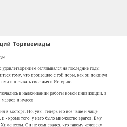
кций Торквемады
ады
 с удовлетворением оглядывался на последние годы
иться тому, что произошло с той поры, как он покинул
вами вписывать свое имя в Историю.
аключались в налаживании работы новой инквизиции, в
 мавров и иудеев.
ил в восторг. Но, увы, теперь его все чаще и чаще
, и> кроме того, у него было множество врагов. Ему
 Хименесом. Он не сомневался, что такому человеку