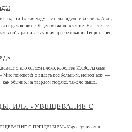
ады
тать, что Торквемаду все ненавидели и боялись. А он,
исти окружающих. Общество жило в ужасе. Но в ужасе
даже якобы развилась мания преследования.Генрих Грец
мады
емаде стало совсем плохо, королева Изабелла сама
— Мне прискорбно видеть вас больным, монсеньор, —
л, как обычно, на твердом тюфяке, тяжело дыша.
Ы, ИЛИ «УВЕЩЕВАНИЕ С
ЩЕВАНИЕ С ПРЕЩЕНИЕМ» Идя с доносом в