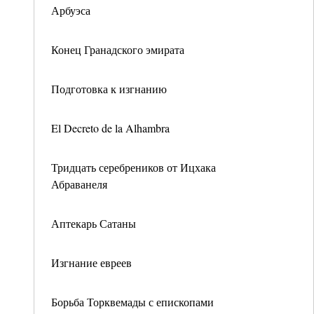
Арбуэса
Конец Гранадского эмирата
Подготовка к изгнанию
El Decreto de la Alhambra
Тридцать серебреников от Ицхака
Абраванеля
Аптекарь Сатаны
Изгнание евреев
Борьба Торквемады с епископами