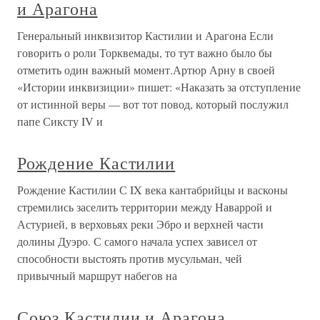
и Арагона
Генеральный инквизитор Кастилии и Арагона Если
говорить о роли Торквемады, то тут важно было бы
отметить один важный момент.Артюр Арну в своей
«Истории инквизиции» пишет: «Наказать за отступление
от истинной веры — вот тот повод, который послужил
папе Сиксту IV и
Рождение Кастилии
Рождение Кастилии С IX века кантабрийцы и васконы
стремились заселить территории между Наваррой и
Астурией, в верховьях реки Эбро и верхней части
долины Дуэро. С самого начала успех зависел от
способности выстоять против мусульман, чей
привычный маршрут набегов на
Союз Кастилии и Арагона