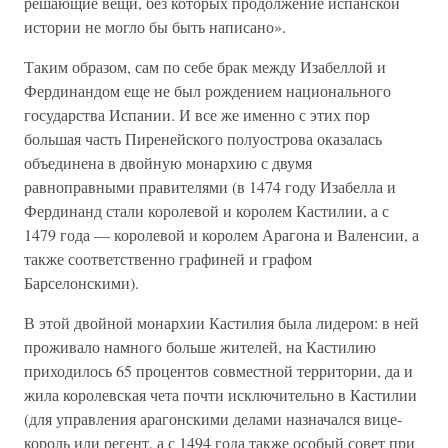
решающие вещи, без которых продолжение испанской
истории не могло бы быть написано».
Таким образом, сам по себе брак между Изабеллой и
Фердинандом еще не был рождением национального
государства Испании. И все же именно с этих пор
большая часть Пиренейского полуострова оказалась
объединена в двойную монархию с двумя
равноправными правителями (в 1474 году Изабелла и
Фердинанд стали королевой и королем Кастилии, а с
1479 года — королевой и королем Арагона и Валенсии, а
также соответственно графиней и графом
Барселонскими).
В этой двойной монархии Кастилия была лидером: в ней
проживало намного больше жителей, на Кастилию
приходилось 65 процентов совместной территории, да и
жила королевская чета почти исключительно в Кастилии
(для управления арагонскими делами назначался вице-
король или регент, а с 1494 года также особый совет при