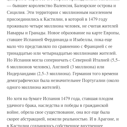
— бывшее королевство Валенсия, Балеарские острова и
Сицилия. Эти территории с миллионным населением
присоединились к Кастилии, в которой в 1479 году
проживало четыре миллиона человек, не считая жителей
Наварры и Гранады. Новое образование на карте Европы,
ставшее Испанией Фердинанда и Изабеллы, пока еще
мало что представляло по сравнению с Францией с ее
тринадцатью или четырнадцатью миллионами жителей.
Но Испания могла соперничать с Северной Италией (5,5–
6 миллионов человек), Англией (3 миллиона) или
Нидерландами (2,5–3 миллиона). Германия того времени
демографически была незначительнее Португалии (около
одного миллиона жителей).
Но хотя на бумаге Испания 1479 года, ставшая плодом
удачного брака, наследства и победы в гражданской
войне, обрела свое существование, она все еще была
скорее абстракцией, нежели реальностью. И в Арагоне, и
в Кастилии сохранялось собственное внутреннее