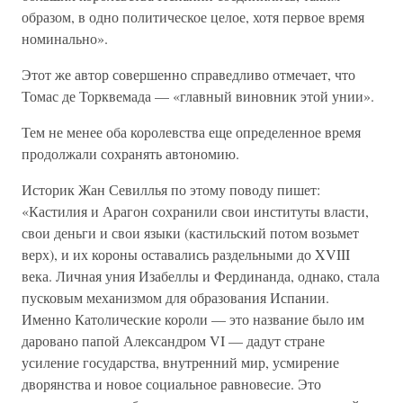
образом, в одно политическое целое, хотя первое время
номинально».
Этот же автор совершенно справедливо отмечает, что
Томас де Торквемада — «главный виновник этой унии».
Тем не менее оба королевства еще определенное время
продолжали сохранять автономию.
Историк Жан Севиллья по этому поводу пишет:
«Кастилия и Арагон сохранили свои институты власти,
свои деньги и свои языки (кастильский потом возьмет
верх), и их короны оставались раздельными до XVIII
века. Личная уния Изабеллы и Фердинанда, однако, стала
пусковым механизмом для образования Испании.
Именно Католические короли — это название было им
даровано папой Александром VI — дадут стране
усиление государства, внутренний мир, усмирение
дворянства и новое социальное равновесие. Это