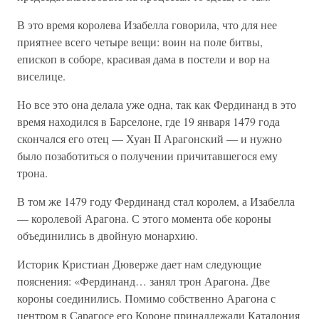
В это время королева Изабелла говорила, что для нее
приятнее всего четыре вещи: воин на поле битвы,
епископ в соборе, красивая дама в постели и вор на
виселице.
Но все это она делала уже одна, так как Фердинанд в это
время находился в Барселоне, где 19 января 1479 года
скончался его отец — Хуан II Арагонский — и нужно
было позаботиться о получении причитавшегося ему
трона.
В том же 1479 году Фердинанд стал королем, а Изабелла
— королевой Арагона. С этого момента обе короны
объединились в двойную монархию.
Историк Кристиан Дюверже дает нам следующие
пояснения: «Фердинанд… занял трон Арагона. Две
короны соединились. Помимо собственно Арагона с
центром в Сарагосе его Короне принадлежали Каталония