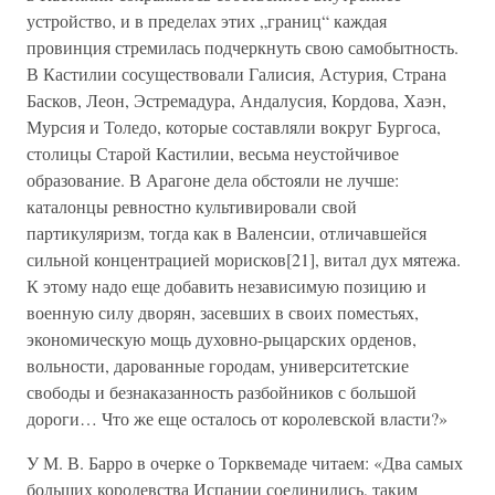
устройство, и в пределах этих „границ“ каждая
провинция стремилась подчеркнуть свою самобытность.
В Кастилии сосуществовали Галисия, Астурия, Страна
Басков, Леон, Эстремадура, Андалусия, Кордова, Хаэн,
Мурсия и Толедо, которые составляли вокруг Бургоса,
столицы Старой Кастилии, весьма неустойчивое
образование. В Арагоне дела обстояли не лучше:
каталонцы ревностно культивировали свой
партикуляризм, тогда как в Валенсии, отличавшейся
сильной концентрацией морисков[21], витал дух мятежа.
К этому надо еще добавить независимую позицию и
военную силу дворян, засевших в своих поместьях,
экономическую мощь духовно-рыцарских орденов,
вольности, дарованные городам, университетские
свободы и безнаказанность разбойников с большой
дороги… Что же еще осталось от королевской власти?»
У М. В. Барро в очерке о Торквемаде читаем: «Два самых
больших королевства Испании соединились, таким