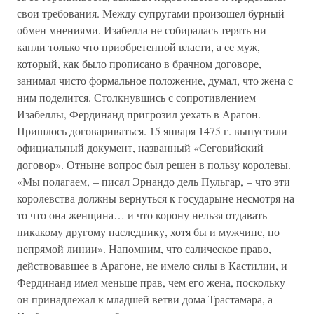
свои требования. Между супругами произошел бурный
обмен мнениями. Изабелла не собиралась терять ни
капли только что приобретенной власти, а ее муж,
который, как было прописано в брачном договоре,
занимал чисто формальное положение, думал, что жена с
ним поделится. Столкнувшись с сопротивлением
Изабеллы, Фердинанд пригрозил уехать в Арагон.
Пришлось договариваться. 15 января 1475 г. выпустили
официальный документ, названный «Сеговийский
договор». Отныне вопрос был решен в пользу королевы.
«Мы полагаем, – писал Эрнандо дель Пульгар, – что эти
королевства должны вернуться к государыне несмотря на
то что она женщина… и что корону нельзя отдавать
никакому другому наследнику, хотя бы и мужчине, по
непрямой линии». Напомним, что салическое право,
действовавшее в Арагоне, не имело силы в Кастилии, и
Фердинанд имел меньше прав, чем его жена, поскольку
он принадлежал к младшей ветви дома Трастамара, а