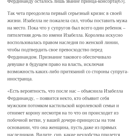
Фердинанду осталось лишь звание принца-консорта[63].
Так чета преодолела первый серьезный кризис в своей
жизни. Изабелла не пожалела сил, чтобы поставить мужа
на место. Пока что у супругов был всего один ребенок –
пятилетняя дочь по имени Изабелла. Королева искусно
воспользовалась правом наследия по женской линии,
чтобы подтвердить свое превосходство перед
Фердинандом. Признание такового обеспечивало
девушке в будущем право на власть, исключая
возможность каких-либо притязаний со стороны супруга-
иностранца.
«Есть вероятность, что после нас – объяснила Изабелла
Фердинанду, – появится некто, кто объявит себя
мужским потомком кастильской королевской семьи и
отнимет корону несмотря на то что он происходит из
побочной ветви, у вашей дочери-принцессы на том
основании, что она женщина, пусть даже из прямых
наследников. Видите, сир, какие неудобства придется