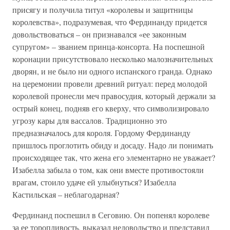
присягу и получила титул «королевы и защитницы
королевства», подразумевая, что Фердинанду придется
довольствоваться – он признавался «ее законным
супругом» – званием принца-консорта. На поспешной
коронации присутствовало несколько малозначительных
дворян, и не было ни одного испанского гранда. Однако
на церемонии провели древний ритуал: перед молодой
королевой пронесли меч правосудия, который держали за
острый конец, подняв его кверху, что символизировало
угрозу кары для вассалов. Традиционно это
предназначалось для короля. Гордому Фердинанду
пришлось проглотить обиду и досаду. Надо ли понимать
происходящее так, что жена его элементарно не уважает?
Изабелла забыла о том, как они вместе противостояли
врагам, стоило удаче ей улыбнуться? Изабелла
Кастильская – неблагодарная?
Фердинанд поспешил в Сеговию. Он попенял королеве
за ее торопливость, выказал недовольство и представил