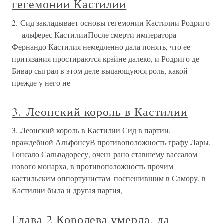
гегемонии Кастилии
2. Сид закладывает основы гегемонии Кастилии Родриго
— альферес КастилииПосле смерти императора
Фернандо Кастилия немедленно дала понять, что ее
притязания простираются крайне далеко, и Родриго де
Бивар сыграл в этом деле выдающуюся роль, какой
прежде у него не
3. Леонский король в Кастилии
3. Леонский король в Кастилии Сид в партии,
враждебной АльфонсуВ противоположность графу Лары,
Гонсало Сальвадоресу, очень рано ставшему вассалом
нового монарха, в противоположность прочим
кастильским оппортунистам, поспешившим в Самору, в
Кастилии была и другая партия,
Глава 2 Королева умерла, да