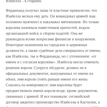
Изабелла – к старшей.
Фердинанд получал лишь те властные привилегии, что
Изабелла желала ему дать. Он командовал армией (как
положено мужчине) и наказывал мятежников. Но только
королева назначала наместников крепостей, ведала
организацией войск и сбором податей. Она же
руководила всеми вопросами финансов и вооружения.
Некоторые назначения на городские и церковные
должности, а также судебные дела совершались от имени,
как Изабеллы, так и Фердинанда, но с уточнением: «от
имени и с согласия королевы». Изабелла могла отменить
решение короля. Супруги обсудили: должно ли в
официальных документах, выпущенных от имени их
обоих, имя короля стоять раньше имени его жены.
Сошлись на компромиссе: имя королевы будет
предшествовать имени короля везде, кроме документов,
связанных с армией. И все понимали: сеговийский
договор закрепил преимущество Изабеллы в Кастилии, а