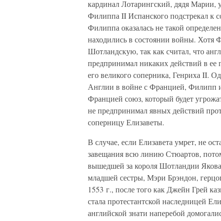
кардинал Лотарингский, дядя Марии, у
Филиппа II Испанского подстрекал к 
Филиппа оказалась не такой определе
находились в состоянии войны. Хотя
Шотландскую, так как считал, что анг
предпринимал никаких действий в ее 
его великого соперника, Генриха II. 
Англии в войне с Францией, Филипп ис
Францией союз, который будет угрожа
не предпринимал явных действий прот
соперницу Елизаветы.
В случае, если Елизавета умрет, не ос
завещания всю линию Стюартов, пото
вышедшей за короля Шотландии Якова 
младшей сестры, Мэри Брэндон, герцо
1553 г., после того как Джейн Грей ка
стала протестантской наследницей Ел
английской знати наперебой домогалис