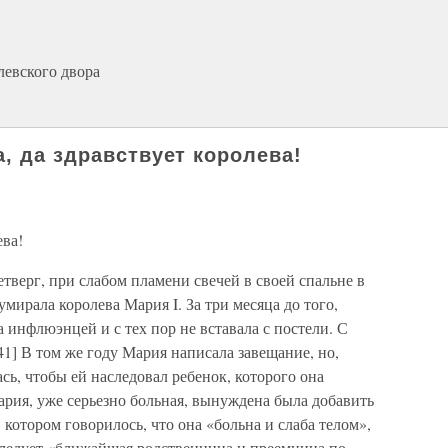
левского двора
, да здравствует королева!
ева!
етверг, при слабом пламени свечей в своей спальне в
ирала королева Мария I. За три месяца до того,
 инфлюэнцей и с тех пор не вставала с постели. С
41] В том же году Мария написала завещание, но,
сь, чтобы ей наследовал ребенок, которого она
Мария, уже серьезно больная, вынуждена была добавить
котором говорилось, что она «больна и слаба телом»,
аследует «ближайшая родственница и преемница по