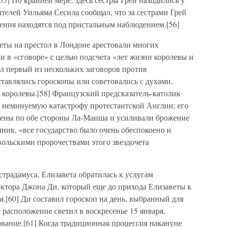
ителей Уильяма Сесила сообщал, что за сестрами Грей
жения находятся под пристальным наблюдением.[56]
еты на престол в Лондоне арестовали многих
 в «сговоре» с целью подсчета «лет жизни королевы и
ыл первый из нескольких заговоров против
ставлялись гороскопы или советовались с духами,
 королевы.[58] Французский предсказатель-католик
 неминуемую катастрофу протестантской Англии; его
нены по обе стороны Ла-Манша и усиливали брожение
нник, «все государство было очень обеспокоено и
вольскими пророчествами этого звездочета
традамуса, Елизавета обратилась к услугам
октора Джона Ди, который еще до прихода Елизаветы к
.[60] Ди составил гороскоп на день, выбранный для
 расположение светил в воскресенье 15 января,
вание.[61] Когда традиционная процессия накануне