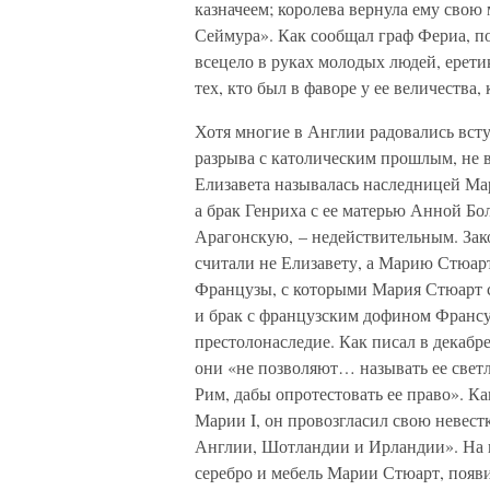
казначеем; королева вернула ему свою 
Сеймура». Как сообщал граф Фериа, п
всецело в руках молодых людей, ерети
тех, кто был в фаворе у ее величества, 
Хотя многие в Англии радовались вст
разрыва с католическим прошлым, не 
Елизавета называлась наследницей Ма
а брак Генриха с ее матерью Анной Бол
Арагонскую, – недействительным. Зак
считали не Елизавету, а Марию Стюарт
Французы, с которыми Мария Стюарт со
и брак с французским дофином Франсу
престолонаследие. Как писал в декабр
они «не позволяют… называть ее светл
Рим, дабы опротестовать ее право». Ка
Марии I, он провозгласил свою неве
Англии, Шотландии и Ирландии». На к
серебро и мебель Марии Стюарт, поя