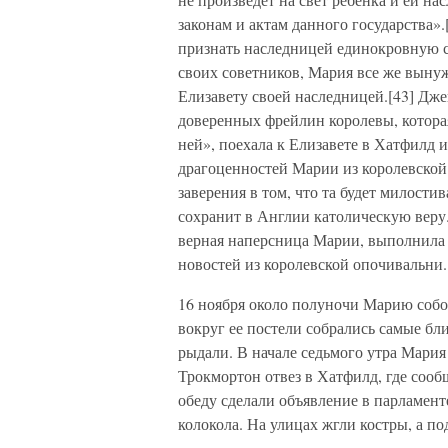
законам и актам данного государства».[
признать наследницей единокровную се
своих советников, Мария все же выну
Елизавету своей наследницей.[43] Дже
доверенных фрейлин королевы, которая
ней», поехала к Елизавете в Хатфилд и
драгоценностей Марии из королевской
заверения в том, что та будет милост
сохранит в Англии католическую веру.
верная наперсница Марии, выполнила 
новостей из королевской опочивальни.
16 ноября около полуночи Марию собор
вокруг ее постели собрались самые бл
рыдали. В начале седьмого утра Мария 
Трокмортон отвез в Хатфилд, где сообщ
обеду сделали объявление в парламент
колокола. На улицах жгли костры, а п