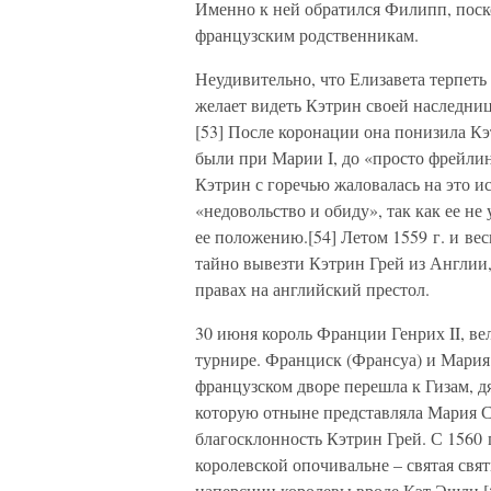
Именно к ней обратился Филипп, поск
французским родственникам.
Неудивительно, что Елизавета терпеть 
желает видеть Кэтрин своей наследниц
[53] После коронации она понизила Кэ
были при Марии I, до «просто фрейлин
Кэтрин с горечью жаловалась на это 
«недовольство и обиду», так как ее не
ее положению.[54] Летом 1559 г. и вес
тайно вывезти Кэтрин Грей из Англии, 
правах на английский престол.
30 июня король Франции Генрих II, в
турнире. Франциск (Франсуа) и Мария
французском дворе перешла к Гизам, д
которую отныне представляла Мария С
благосклонность Кэтрин Грей. С 1560 г
королевской опочивальне – святая свя
наперсниц королевы вроде Кэт Эшли.[5