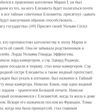
собился к правлению католички Марии I, он был
ним из тех, на кого Елизавета будет полагаться почти
к и все тайные советники Елизаветы, присягнул «давать
 будут наилучшим образом способствовать…
агу государства».[49] Присяге своей Уильям Сесил
м, кто противостоял католичеству в эпоху Марии и
сть ей самой. Она не забывала родственников и
олейн. Лорда Уильяма Говарда Эффингема,
ачила лорд-камергером, а сэр Эдвард Роджерс,
арии посадили в тюрьму, стал вице-камергером. Сэр
одной сестре Елизаветы и также видный протестант,
жден был уехать в изгнание, был назначен в Тайный
сту вице-камергера. Николас Бэкон, еще один видный
ал лордом – хранителем Большой печати. Николас
орый познакомился с Елизаветой, когда та жила в доме
вом. Вскоре его назначили послом во Франции. Томас
на, когда она была принцессой, стал главным