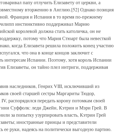
говаривал папу отлучить Елизавету от церкви, а
совместному вторжению в Англию.[52] Однако позиция
нной. Франция и Испания в то время по-прежнему
 Филипп инстинктивно поддерживал Марию
лийской королевой должна стать католичка, он не
поддержку, потому что Мария Стюарт была невесткой
Однако, когда Елизавета решила положить конец участию
пугался, что она в конце концов заключит с
ть интересам Испании. Поэтому, хотя король Испании
ив Елизаветы, он тайно плел интриги, поддерживая
тавив наследников, Генрих VIII, исключивший из
мков своей старшей сестры Маргариты Тюдор,
IV, распорядился передать корону потомкам своей
гини Суффолк: леди Джейн, Кэтрин и Мэри Грей. В
знили за попытку узурпировать власть, Кэтрин Грей
изаветы; иностранные принцы и представители
ь ее руки, надеясь на политически выгодную партию.