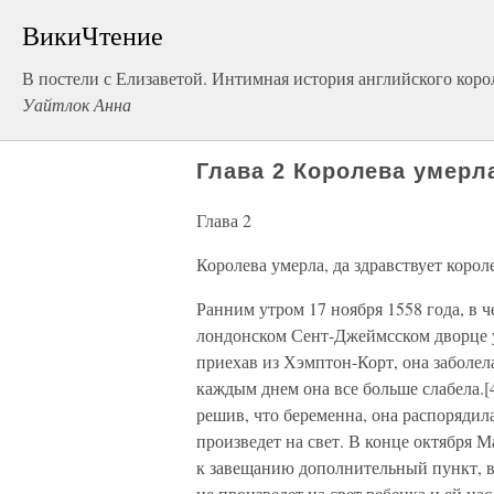
ВикиЧтение
В постели с Елизаветой. Интимная история английского коро
Уайтлок Анна
Глава 2 Королева умерла
Глава 2
Королева умерла, да здравствует корол
Ранним утром 17 ноября 1558 года, в ч
лондонском Сент-Джеймсском дворце ум
приехав из Хэмптон-Корт, она заболела
каждым днем она все больше слабела.[
решив, что беременна, она распорядила
произведет на свет. В конце октября 
к завещанию дополнительный пункт, в 
не произведет на свет ребенка и ей н