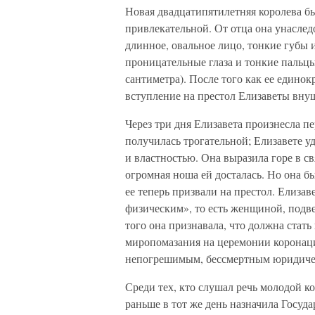
Новая двадцатипятилетняя королева бы
привлекательной. От отца она унасле
длинное, овальное лицо, тонкие губы 
проницательные глаза и тонкие пальцы
сантиметра). После того как ее единок
вступление на престол Елизаветы внуш
Через три дня Елизавета произнесла п
получилась трогательной; Елизавете 
и властностью. Она выразила горе в св
огромная ноша ей досталась. Но она б
ее теперь призвали на престол. Елизав
физическим», то есть женщиной, подв
того она признавала, что должна стат
миропомазания на церемонии коронаци
непогрешимым, бессмертным юридиче
Среди тех, кто слушал речь молодой к
раньше в тот же день назначила Госуд