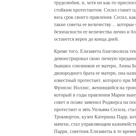
трудолюбив, и, хотя он как-то приспо
стойким протестантом. Сесил станет од
весь срок своего правления. Сесил, ка
такие советы ее величеству… которые
безопасности ее величества лично и бл
останется верен до конца дней.
Кроме того, Елизавета благоволила те
демонстрировал свою личную преданно
бывших союзников ее матери, Анны Б
двоюродного брата ее матери, она назн
известный протестант, которого при М
Фрэнсис Ноллис, женившийся на троюр
который в годы правления Марии выну
совет и позже заменил Роджерса на по
протестант и зять Уильяма Сесила, ст
Трокмортон, кузен Катерины Парр, кот
мачехи, стал управляющим казначейст
Парри, советник Елизаветы в те време