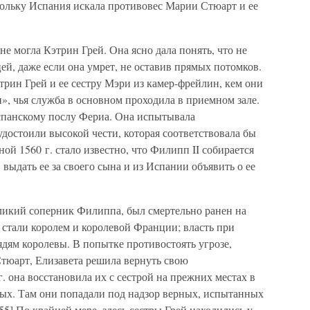
ольку Испания искала противовес Марии Стюарт и ее
не могла Кэтрин Грей. Она ясно дала понять, что не
ей, даже если она умрет, не оставив прямых потомков.
трин Грей и ее сестру Мэри из камер-фрейлин, кем они
», чья служба в основном проходила в приемном зале.
испанскому послу Фериа. Она испытывала
 удостоили высокой чести, которая соответствовала бы
ной 1560 г. стало известно, что Филипп II собирается
выдать ее за своего сына и из Испании объявить о ее
еликий соперник Филиппа, был смертельно ранен на
 стали королем и королевой Франции; власть при
ядям королевы. В попытке противостоять угрозе,
тюарт, Елизавета решила вернуть свою
. она восстановила их с сестрой на прежних местах в
тых. Там они попадали под надзор верных, испытанных
5] По крайней мере, здесь сестры Грей находились у