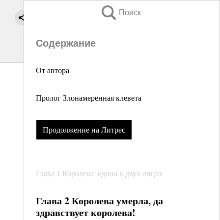
Поиск
Содержание
От автора
Пролог Злонамеренная клевета
Продолжение на Литрес
Глава 1 Королева: едина в двух лицах
Глава 2 Королева умерла, да
здравствует королева!