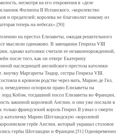
милость, несмотря на его откровения в «деле
осланник Филиппа II Испанского, «королевство
ков и предателей; королева не благоволит никому из
которая теперь на небесах».[50]
уплению на престол Елизаветы, ожидая решительного
все мыслили одинаково. В завещании Генриха VIII
рии, однако католики считали ее незаконнорожденной,
ейн после того, как он отверг Екатерину
онной наследницей английского престола католики
, внучку Маргариты Тюдор, сестры Генриха VIII.
стояла в кровном родстве через мать, Марию де Гиз,
а, немедленно оспорили право Елизаветы на
е лорд Кобэм, тогдашний посол Елизаветы во Франции,
ость законной королевой Англии, и они уже послали в
к только французский король Генрих II узнал о смерти
стку-католичку Марию Шотландскую «королевой
оролевском гербе Англии, который украшал столовое
вились гербы Шотландии и Франции.[51] Одновременно