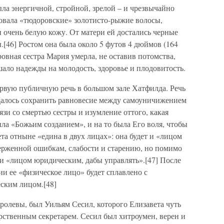
ла энергичной, стройной, зрелой – и чрезвычайно
довала «тюдоровские» золотисто-рыжие волосы,
и очень белую кожу. От матери ей достались черные
.[46] Ростом она была около 5 футов 4 дюймов (164
ровная сестра Мария умерла, не оставив потомства,
ало надежды на молодость, здоровье и плодовитость.
ервую публичную речь в большом зале Хатфилда. Речь
удалось сохранить равновесие между самоуничижением
язи со смертью сестры и изумление оттого, какая
ыла «Божьим созданием», и на то была Его воля, чтобы
ета отныне «едина в двух лицах»: она будет и «лицом
ерженной ошибкам, слабости и старению, но помимо
ь и «лицом юридическим, дабы управлять».[47] После
и ее «физическое лицо» будет сплавлено с
ским лицом.[48]
оролевы, был Уильям Сесил, которого Елизавета чуть
арственным секретарем. Сесил был хитроумен, верен и