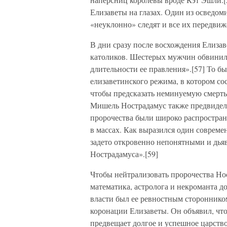
Елизаветы на глазах. Один из осведом
«неуклонно» следят и все их передви
В дни сразу после восхождения Елизав
католиков. Шестерых мужчин обвинили
длительности ее правления».[57] То б
елизаветинского режима, в котором со
чтобы предсказать неминуемую смерть
Мишель Нострадамус также предвидел
пророчества были широко распростра
в массах. Как выразился один совреме
задето откровенно непонятными и дья
Нострадамуса».[59]
Чтобы нейтрализовать пророчества Нос
математика, астролога и некроманта д
власти был ее ревностным сторонником
коронации Елизаветы. Он объявил, что
предвещает долгое и успешное царство