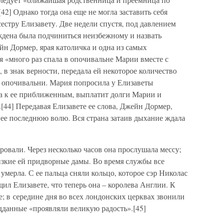
42] Однако тогда она еще не могла заставить себя
стру Елизавету. Две недели спустя, под давлением
ждена была подчиниться неизбежному и назвать
йн Дормер, ярая католичка и одна из самых
 «много раз спала в опочивальне Марии вместе с
, в знак верности, передала ей некоторое количество
 опочивальни. Мария попросила у Елизаветы
ива к ее приближенным, выплатит долги Марии и
[44] Передавая Елизавете ее слова, Джейн Дормер,
ее последнюю волю. Вся страна затаив дыхание ждала
овали. Через несколько часов она прослушала мессу;
изкие ей придворные дамы. Во время службы все
умерла. С ее пальца сняли кольцо, которое сэр Николас
ил Елизавете, что теперь она – королева Англии. К
е; в середине дня во всех лондонских церквах звонили
одданные «проявляли великую радость».[45]