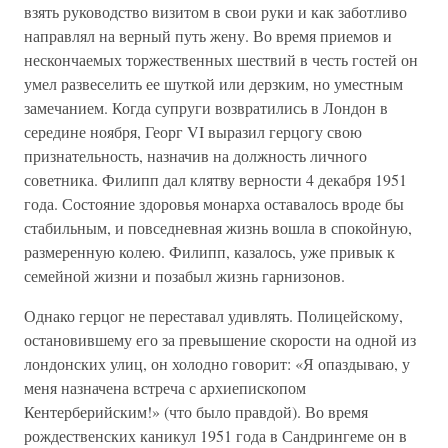
взять руководство визитом в свои руки и как заботливо
направлял на верный путь жену. Во время приемов и
нескончаемых торжественных шествий в честь гостей он
умел развеселить ее шуткой или дерзким, но уместным
замечанием. Когда супруги возвратились в Лондон в
середине ноября, Георг VI выразил герцогу свою
признательность, назначив на должность личного
советника. Филипп дал клятву верности 4 декабря 1951
года. Состояние здоровья монарха оставалось вроде бы
стабильным, и повседневная жизнь вошла в спокойную,
размеренную колею. Филипп, казалось, уже привык к
семейной жизни и позабыл жизнь гарнизонов.
Однако герцог не переставал удивлять. Полицейскому,
остановившему его за превышение скорости на одной из
лондонских улиц, он холодно говорит: «Я опаздываю, у
меня назначена встреча с архиепископом
Кентерберийским!» (что было правдой). Во время
рождественских каникул 1951 года в Сандрингеме он в