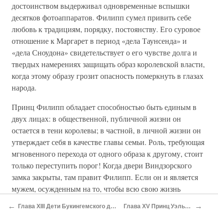
достоинством выдерживал одновременные вспышки
десятков фотоаппаратов. Филипп сумел привить себе
любовь к традициям, порядку, постоянству. Его суровое
отношение к Маргарет в период «дела Таунсенда» и
«дела Сноудона» свидетельствует о его чувстве долга и
твердых намерениях защищать образ королевской власти,
когда этому образу грозит опасность померкнуть в глазах
народа.
Принц Филипп обладает способностью быть единым в
двух лицах: в общественной, публичной жизни он
остается в тени королевы; в частной, в личной жизни он
утверждает себя в качестве главы семьи. Роль, требующая
мгновенного перехода от одного образа к другому, стоит
только переступить порог! Когда двери Виндзорского
замка закрыты, там правит Филипп. Если он и является
мужем, осужденным на то, чтобы всю свою жизнь
следовать за женой, держась в двух шагах позади нее, но
←
→
Глава XIII Дети Букингемского дворца
Глава XV Принц Уэльский
зато позади трона он держит бразды правления в своих