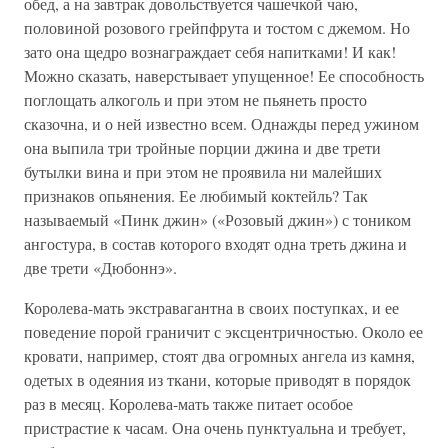
обед, а на завтрак довольствуется чашечкой чаю,
половиной розового грейпфрута и тостом с джемом. Но
зато она щедро вознаграждает себя напитками! И как!
Можно сказать, наверстывает упущенное! Ее способность
поглощать алкоголь и при этом не пьянеть просто
сказочна, и о ней известно всем. Однажды перед ужином
она выпила три тройные порции джина и две трети
бутылки вина и при этом не проявила ни малейших
признаков опьянения. Ее любимый коктейль? Так
называемый «Пинк джин» («Розовый джин») с тоником
ангостура, в состав которого входят одна треть джина и
две трети «Дюбоннэ».
Королева-мать экстравагантна в своих поступках, и ее
поведение порой граничит с эксцентричностью. Около ее
кровати, например, стоят два огромных ангела из камня,
одетых в одеяния из ткани, которые приводят в порядок
раз в месяц. Королева-мать также питает особое
пристрастие к часам. Она очень пунктуальна и требует,