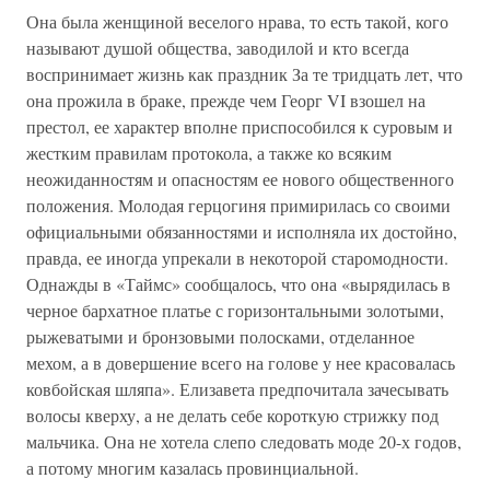
Она была женщиной веселого нрава, то есть такой, кого
называют душой общества, заводилой и кто всегда
воспринимает жизнь как праздник За те тридцать лет, что
она прожила в браке, прежде чем Георг VI взошел на
престол, ее характер вполне приспособился к суровым и
жестким правилам протокола, а также ко всяким
неожиданностям и опасностям ее нового общественного
положения. Молодая герцогиня примирилась со своими
официальными обязанностями и исполняла их достойно,
правда, ее иногда упрекали в некоторой старомодности.
Однажды в «Таймс» сообщалось, что она «вырядилась в
черное бархатное платье с горизонтальными золотыми,
рыжеватыми и бронзовыми полосками, отделанное
мехом, а в довершение всего на голове у нее красовалась
ковбойская шляпа». Елизавета предпочитала зачесывать
волосы кверху, а не делать себе короткую стрижку под
мальчика. Она не хотела слепо следовать моде 20-х годов,
а потому многим казалась провинциальной.