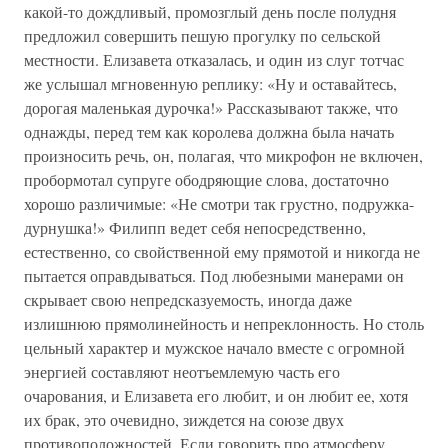
какой-то дождливый, промозглый день после полудня
предложил совершить пешую прогулку по сельской
местности. Елизавета отказалась, и один из слуг тотчас
же услышал мгновенную реплику: «Ну и оставайтесь,
дорогая маленькая дурочка!» Рассказывают также, что
однажды, перед тем как королева должна была начать
произносить речь, он, полагая, что микрофон не включен,
пробормотал супруге ободряющие слова, достаточно
хорошо различимые: «Не смотри так грустно, подружка-
дурнушка!» Филипп ведет себя непосредственно,
естественно, со свойственной ему прямотой и никогда не
пытается оправдываться. Под любезными манерами он
скрывает свою непредсказуемость, иногда даже
излишнюю прямолинейность и непреклонность. Но столь
цельный характер и мужское начало вместе с огромной
энергией составляют неотъемлемую часть его
очарования, и Елизавета его любит, и он любит ее, хотя
их брак, это очевидно, зиждется на союзе двух
противоположностей. Если говорить про атмосферу,