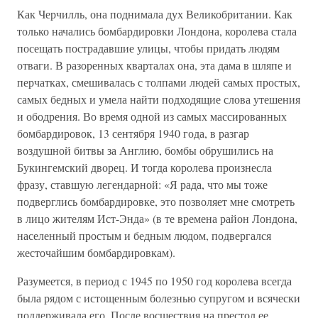
Как Черчилль, она поднимала дух Великобритании. Как
только начались бомбардировки Лондона, королева стала
посещать пострадавшие улицы, чтобы придать людям
отваги. В разоренных кварталах она, эта дама в шляпе и
перчатках, смешивалась с толпами людей самых простых,
самых бедных и умела найти подходящие слова утешения
и ободрения. Во время одной из самых массированных
бомбардировок, 13 сентября 1940 года, в разгар
воздушной битвы за Англию, бомбы обрушились на
Букингемский дворец. И тогда королева произнесла
фразу, ставшую легендарной: «Я рада, что мы тоже
подверглись бомбардировке, это позволяет мне смотреть
в лицо жителям Ист-Энда» (в те времена район Лондона,
населенный простым и бедным людом, подвергался
жесточайшим бомбардировкам).
Разумеется, в период с 1945 по 1950 год королева всегда
была рядом с истощенным болезнью супругом и всячески
поддерживала его. После восшествия на престол ее