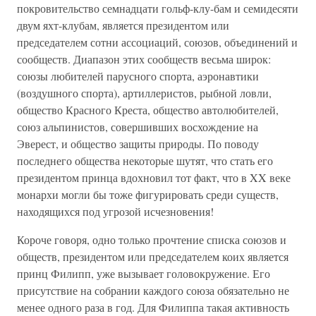
покровительство семнадцати гольф-клу-бам и семидесяти
двум яхт-клубам, является президентом или
председателем сотни ассоциаций, союзов, объединений и
сообществ. Диапазон этих сообществ весьма широк:
союзы любителей парусного спорта, аэронавтики
(воздушного спорта), артиллеристов, рыбной ловли,
общество Красного Креста, общество автолюбителей,
союз альпинистов, совершивших восхождение на
Эверест, и общество защиты природы. По поводу
последнего общества некоторые шутят, что стать его
президентом принца вдохновил тот факт, что в XX веке
монархи могли бы тоже фигурировать среди существ,
находящихся под угрозой исчезновения!
Короче говоря, одно только прочтение списка союзов и
обществ, президентом или председателем коих является
принц Филипп, уже вызывает головокружение. Его
присутствие на собрании каждого союза обязательно не
менее одного раза в год. Для Филиппа такая активность