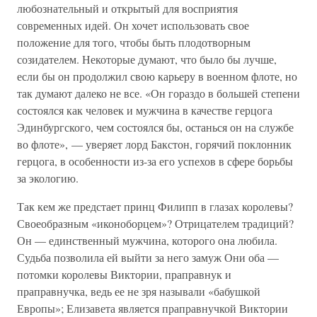
любознательный и открытый для восприятия
современных идей. Он хочет использовать свое
положение для того, чтобы быть плодотворным
созидателем. Некоторые думают, что было бы лучше,
если бы он продолжил свою карьеру в военном флоте, но
так думают далеко не все. «Он гораздо в большей степени
состоялся как человек и мужчина в качестве герцога
Эдинбургского, чем состоялся бы, останься он на службе
во флоте», — уверяет лорд Бакстон, горячий поклонник
герцога, в особенности из-за его успехов в сфере борьбы
за экологию.
Так кем же предстает принц Филипп в глазах королевы?
Своеобразным «иконоборцем»? Отрицателем традиций?
Он — единственный мужчина, которого она любила.
Судьба позволила ей выйти за него замуж Они оба —
потомки королевы Виктории, праправнук и
праправнучка, ведь ее не зря называли «бабушкой
Европы»; Елизавета является праправнучкой Виктории