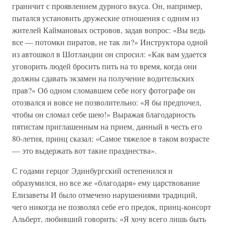
граничит с проявлением дурного вкуса. Он, например,
пытался установить дружеские отношения с одним из
жителей Каймановых островов, задав вопрос: «Вы ведь
все — потомки пиратов, не так ли?» Инструктора одной
из автошкол в Шотландии он спросил: «Как вам удается
уговорить людей бросить пить на то время, когда они
должны сдавать экзамен на получение водительских
прав?» Об одном сломавшем себе ногу фотографе он
отозвался и вовсе не позволительно: «Я бы предпочел,
чтобы он сломал себе шею!» Выражая благодарность
пятистам приглашенным на прием, данный в честь его
80-летия, принц сказал: «Самое тяжелое в таком возрасте
— это выдержать вот такие празднества».
С годами герцог Эдинбургский остепенился и
образумился, но все же «благодаря» ему царствование
Елизаветы И было отмечено нарушениями традиций,
чего никогда не позволял себе его предок, принц-консорт
Альберт, любивший говорить: «Я хочу всего лишь быть