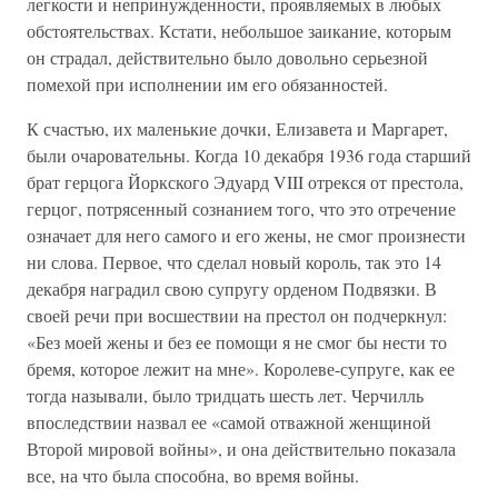
легкости и непринужденности, проявляемых в любых
обстоятельствах. Кстати, небольшое заикание, которым
он страдал, действительно было довольно серьезной
помехой при исполнении им его обязанностей.
К счастью, их маленькие дочки, Елизавета и Маргарет,
были очаровательны. Когда 10 декабря 1936 года старший
брат герцога Йоркского Эдуард VIII отрекся от престола,
герцог, потрясенный сознанием того, что это отречение
означает для него самого и его жены, не смог произнести
ни слова. Первое, что сделал новый король, так это 14
декабря наградил свою супругу орденом Подвязки. В
своей речи при восшествии на престол он подчеркнул:
«Без моей жены и без ее помощи я не смог бы нести то
бремя, которое лежит на мне». Королеве-супруге, как ее
тогда называли, было тридцать шесть лет. Черчилль
впоследствии назвал ее «самой отважной женщиной
Второй мировой войны», и она действительно показала
все, на что была способна, во время войны.