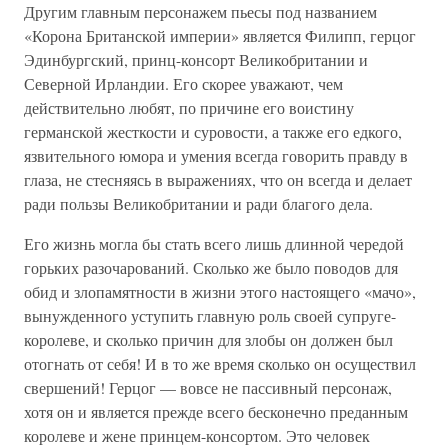
Другим главным персонажем пьесы под названием
«Корона Британской империи» является Филипп, герцог
Эдинбургский, принц-консорт Великобритании и
Северной Ирландии. Его скорее уважают, чем
действительно любят, по причине его воистину
германской жесткости и суровости, а также его едкого,
язвительного юмора и умения всегда говорить правду в
глаза, не стесняясь в выражениях, что он всегда и делает
ради пользы Великобритании и ради благого дела.
Его жизнь могла бы стать всего лишь длинной чередой
горьких разочарований. Сколько же было поводов для
обид и злопамятности в жизни этого настоящего «мачо»,
вынужденного уступить главную роль своей супруге-
королеве, и сколько причин для злобы он должен был
отогнать от себя! И в то же время сколько он осуществил
свершений! Герцог — вовсе не пассивный персонаж,
хотя он и является прежде всего бесконечно преданным
королеве и жене принцем-консортом. Это человек