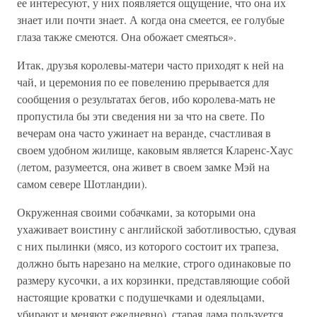
ее интересуют, у них появляется ощущение, что она их
знает или почти знает. А когда она смеется, ее голубые
глаза также смеются. Она обожает смеяться».
Итак, друзья королевы-матери часто приходят к ней на
чай, и церемония по ее повелению прерывается для
сообщения о результатах бегов, ибо королева-мать не
пропустила бы эти сведения ни за что на свете. По
вечерам она часто ужинает на веранде, счастливая в
своем удобном жилище, каковым является Кларенс-Хаус
(летом, разумеется, она живет в своем замке Мэй на
самом севере Шотландии).
Окруженная своими собачками, за которыми она
ухаживает воистину с английской заботливостью, сдувая
с них пылинки (мясо, из которого состоит их трапеза,
должно быть нарезано на мелкие, строго одинаковые по
размеру кусочки, а их корзинки, представляющие собой
настоящие кроватки с подушечками и одеяльцами,
убирают и меняют ежедневно), старая дама пользуется