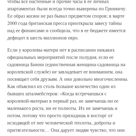
чтобы все настенные и прочие часы в ее личных
апартаментах были всегда точно выверены по Гринвичу.
Ее образ жизни не раз бывал предметом споров; в марте
2000 года британская пресса приоткрыла завесу тайны
над ее финансами и сообщила, что в ее бюджете имеется
дефицит в шесть миллионов евро.
Если у королевы-матери нет в расписании никаких
официальных мероприятий после полудня, если ее
садовница Бинни (единственная женщина-садовница на
королевской службе) не завладевает ее вниманием, она
посвящает себя друзьям. А они довольно многочисленны.
Как объяснил их столь большое количество один из
бывших шталмейстеров: «Когда встречаешься с
королевой-матерью в первый раз, не замечаешь ни ее
маленького роста, ни ее полноты. Их не замечаешь и
потом, потому что просто приходишь в восторг от
исходящей от нее человеческой теплоты, доброты и
притягательности… Она дарует людям чувство, что они