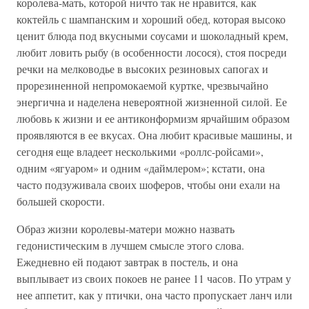
королева-мать, которой ничто так не нравится, как
коктейль с шампанским и хороший обед, которая высоко
ценит блюда под вкусными соусами и шоколадный крем,
любит ловить рыбу (в особенности лосося), стоя посреди
речки на мелководье в высоких резиновых сапогах и
прорезиненной непромокаемой куртке, чрезвычайно
энергична и наделена невероятной жизненной силой. Ее
любовь к жизни и ее антиконформизм ярчайшим образом
проявляются в ее вкусах. Она любит красивые машины, и
сегодня еще владеет несколькими «роллс-ройсами»,
одним «ягуаром» и одним «даймлером»; кстати, она
часто подзуживала своих шоферов, чтобы они ехали на
большей скорости.
Образ жизни королевы-матери можно назвать
гедонистическим в лучшем смысле этого слова.
Ежедневно ей подают завтрак в постель, и она
выплывает из своих покоев не ранее 11 часов. По утрам у
нее аппетит, как у птички, она часто пропускает ланч или