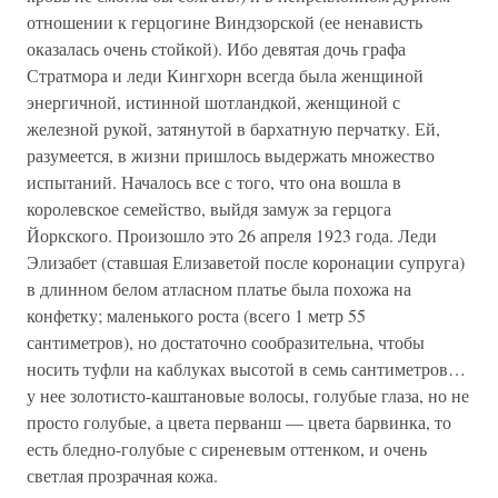
отношении к герцогине Виндзорской (ее ненависть
оказалась очень стойкой). Ибо девятая дочь графа
Стратмора и леди Кингхорн всегда была женщиной
энергичной, истинной шотландкой, женщиной с
железной рукой, затянутой в бархатную перчатку. Ей,
разумеется, в жизни пришлось выдержать множество
испытаний. Началось все с того, что она вошла в
королевское семейство, выйдя замуж за герцога
Йоркского. Произошло это 26 апреля 1923 года. Леди
Элизабет (ставшая Елизаветой после коронации супруга)
в длинном белом атласном платье была похожа на
конфетку; маленького роста (всего 1 метр 55
сантиметров), но достаточно сообразительна, чтобы
носить туфли на каблуках высотой в семь сантиметров…
у нее золотисто-каштановые волосы, голубые глаза, но не
просто голубые, а цвета перванш — цвета барвинка, то
есть бледно-голубые с сиреневым оттенком, и очень
светлая прозрачная кожа.