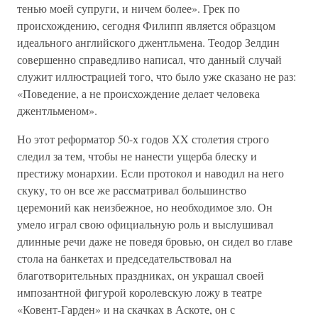
тенью моей супруги, и ничем более». Грек по
происхождению, сегодня Филипп является образцом
идеального английского джентльмена. Теодор Зелдин
совершенно справедливо написал, что данный случай
служит иллюстрацией того, что было уже сказано не раз:
«Поведение, а не происхождение делает человека
джентльменом».
Но этот реформатор 50-х годов XX столетия строго
следил за тем, чтобы не нанести ущерба блеску и
престижу монархии. Если протокол и наводил на него
скуку, то он все же рассматривал большинство
церемоний как неизбежное, но необходимое зло. Он
умело играл свою официальную роль и выслушивал
длинные речи даже не поведя бровью, он сидел во главе
стола на банкетах и председательствовал на
благотворительных праздниках, он украшал своей
импозантной фигурой королевскую ложу в театре
«Ковент-Гарден» и на скачках в Аскоте, он с