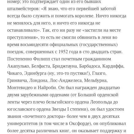
номер; это подтверждает один из его бывших
шталмейстеров: «Я знаю, что его первейшей заботой
всегда было служить и помогать королеве. Ничто никогда
не менялось для него, и ничто его никогда не
останавливало». Так, его ни разу не «застигли на месте
преступления», то есть не смогли обвинить в лени во
время восьмидесяти официальных (государственных)
поездок, совершенных с 1952 года в сто двадцать стран.
Постепенно Филипп стал почетным гражданином
Акапулько, Белфаста, Бриджтауна, Барбадоса, Кардиффа,
Чикаго, Эдинбурга (ну, это-то пустяки!), Глазго,
Гринвича, Лондона, Лос-Анджелеса, Мельбурна,
Монтевидео и Найроби. Он был награжден двадцатью
двумя зарубежными орденами (от Большой орденской
ленты через плечо бельгийского ордена Леопольда до
югославского ордена Звезды I степени), он был удостоен
звания «почетного доктора» более чем в двух десятках
университетов (в том числе в Оксфорде), он опубликовал
более десятка различных книг, он оказывает поддержку и