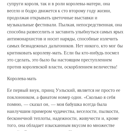
супруги короля, так и в роли королевы-матери, она
весело и бодро движется к сто второму году жизни,
продолжая открывать цветочные выставки и
музыкальные фестивали. Пылкая, непосредственная, она
способна развеселить и заставить улыбнуться самых ярых
антимонархистов и носит наряды, способные излечить
самых безнадежных дальтоников. Нет никого, кто мог бы
критиковать королеву-мать. Если бы кто-нибудь посмел
это сделать, это было бы настоящим преступлением
против королевской власти, оскорблением величества!
Королева-мать
Ее первый внук, принц Уэльский, является не просто ее
поклонником, а фанатом номер один. «Сколько я себя
помню, — сказал он, — моя бабушка всегда была
наилучшим примером чудачества, веселости, пылкости,
бесконечной теплоты, надежности, живучести и, кроме
того, она обладает изысканным вкусом во множестве