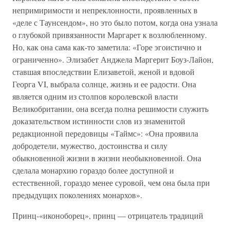
непримиримости и непреклонности, проявленных в
«деле с Таунсендом», но это было потом, когда она узнала
о глубокой привязанности Маргарет к возлюбленному.
Но, как она сама как-то заметила: «Горе эгоистично и
ограниченно». Элизабет Анджела Маргерит Боуз-Лайон,
ставшая впоследствии Елизаветой, женой и вдовой
Георга VI, выбрала солнце, жизнь и ее радости. Она
является одним из столпов королевской власти
Великобритании, она всегда полна решимости служить
доказательством истинности слов из знаменитой
редакционной передовицы «Таймс»: «Она проявила
добродетели, мужество, достоинства и силу
обыкновенной жизни в жизни необыкновенной. Она
сделала монархию гораздо более доступной и
естественной, гораздо менее суровой, чем она была при
предыдущих поколениях монархов».
Принц-«иконоборец», принц — отрицатель традиций