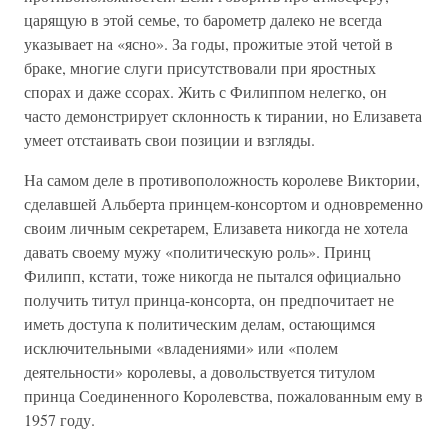
царящую в этой семье, то барометр далеко не всегда
указывает на «ясно». За годы, прожитые этой четой в
браке, многие слуги присутствовали при яростных
спорах и даже ссорах. Жить с Филиппом нелегко, он
часто демонстрирует склонность к тирании, но Елизавета
умеет отстаивать свои позиции и взгляды.
На самом деле в противоположность королеве Виктории,
сделавшей Альберта принцем-консортом и одновременно
своим личным секретарем, Елизавета никогда не хотела
давать своему мужу «политическую роль». Принц
Филипп, кстати, тоже никогда не пытался официально
получить титул принца-консорта, он предпочитает не
иметь доступа к политическим делам, остающимся
исключительными «владениями» или «полем
деятельности» королевы, а довольствуется титулом
принца Соединенного Королевства, пожалованным ему в
1957 году.