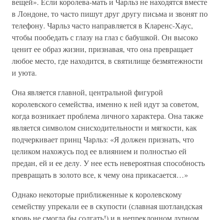
вещей». Если королева-мать и Чарльз не находятся вместе
в Лондоне, то часто пишут друг другу письма и звонят по
телефону. Чарльз часто направляется в Кларенс-Хаус,
чтобы пообедать с глазу на глаз с бабушкой. Он высоко
ценит ее образ жизни, признавая, что она превращает
любое место, где находится, в святилище безмятежности
и уюта.
Она является главной, центральной фигурой
королевского семейства, именно к ней идут за советом,
когда возникает проблема личного характера. Она также
является символом снисходительности и мягкости, как
подчеркивает принц Чарльз: «Я должен признать, что
целиком нахожусь под ее влиянием и полностью ей
предан, ей и ее делу. У нее есть невероятная способность
превращать в золото все, к чему она прикасается…»
Однако некоторые приближенные к королевскому
семейству упрекали ее в скупости (славная шотландская
кровь не смогла бы солгать!) и в непреклонном дурном