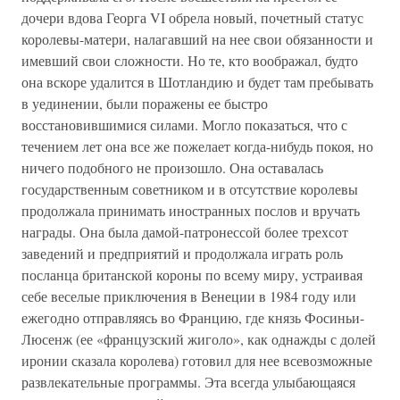
дочери вдова Георга VI обрела новый, почетный статус
королевы-матери, налагавший на нее свои обязанности и
имевший свои сложности. Но те, кто воображал, будто
она вскоре удалится в Шотландию и будет там пребывать
в уединении, были поражены ее быстро
восстановившимися силами. Могло показаться, что с
течением лет она все же пожелает когда-нибудь покоя, но
ничего подобного не произошло. Она оставалась
государственным советником и в отсутствие королевы
продолжала принимать иностранных послов и вручать
награды. Она была дамой-патронессой более трехсот
заведений и предприятий и продолжала играть роль
посланца британской короны по всему миру, устраивая
себе веселые приключения в Венеции в 1984 году или
ежегодно отправляясь во Францию, где князь Фосиньи-
Люсенж (ее «французский жиголо», как однажды с долей
иронии сказала королева) готовил для нее всевозможные
развлекательные программы. Эта всегда улыбающаяся