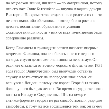
по отцовской линии, Филипп — по материнской, потому
что его мать Элис Батгенберг — внучка младшей дочери
Виктории. Но кроме этого отдаленного родства их ничто
не связывало, ибо обстановка, в которой они росли в
детстве, воспитание, образование и условия
формирования личности у них со всех точек зрения были
совершенно различны.
Когда Елизавета в тринадцатилетнем возрасте впервые
встретила Филиппа, она влюбилась в него с первого
взгляда; спустя десять лет она вышла за него замуж Он
ради нее отказался от военно-морского флота: летом 1951
года герцог Эдинбургский был вынужден оставить
службу и взять отпуск на неопределенное время; он
вернулся в Лондон, потому что король Георг был тяжко
болен: у него был рак легких. Во время государственного
визита в Канаду и Соединенные Штаты юмор и
антиконформизм герцога не раз способствовали разрядке
атмосферы, к тому же все восхищались тем, как он сумел