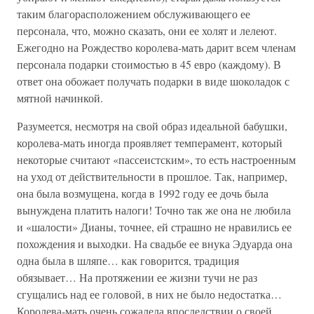
таким благорасположением обслуживающего ее
персонала, что, можно сказать, они ее холят и лелеют.
Ежегодно на Рождество королева-мать дарит всем членам
персонала подарки стоимостью в 45 евро (каждому). В
ответ она обожает получать подарки в виде шоколадок с
мятной начинкой.
Разумеется, несмотря на свой образ идеальной бабушки,
королева-мать иногда проявляет темперамент, который
некоторые считают «пассеистским», то есть настроенным
на уход от действительности в прошлое. Так, например,
она была возмущена, когда в 1992 году ее дочь была
вынуждена платить налоги! Точно так же она не любила
и «шалости» Дианы, точнее, ей страшно не нравились ее
похождения и выходки. На свадьбе ее внука Эдуарда она
одна была в шляпе… как говорится, традиция
обязывает… На протяжении ее жизни тучи не раз
сгущались над ее головой, в них не было недостатка…
Королева-мать очень сожалела впоследствии о своей