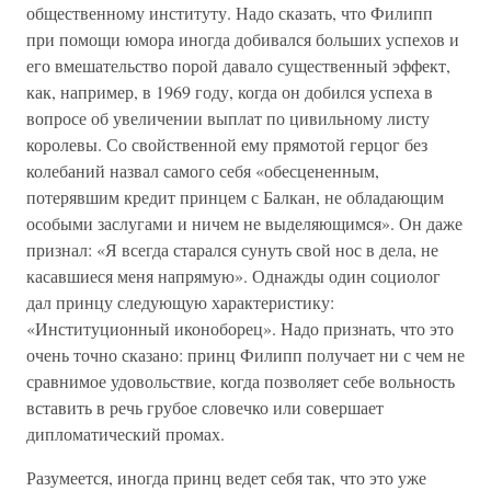
общественному институту. Надо сказать, что Филипп
при помощи юмора иногда добивался больших успехов и
его вмешательство порой давало существенный эффект,
как, например, в 1969 году, когда он добился успеха в
вопросе об увеличении выплат по цивильному листу
королевы. Со свойственной ему прямотой герцог без
колебаний назвал самого себя «обесцененным,
потерявшим кредит принцем с Балкан, не обладающим
особыми заслугами и ничем не выделяющимся». Он даже
признал: «Я всегда старался сунуть свой нос в дела, не
касавшиеся меня напрямую». Однажды один социолог
дал принцу следующую характеристику:
«Институционный иконоборец». Надо признать, что это
очень точно сказано: принц Филипп получает ни с чем не
сравнимое удовольствие, когда позволяет себе вольность
вставить в речь грубое словечко или совершает
дипломатический промах.
Разумеется, иногда принц ведет себя так, что это уже