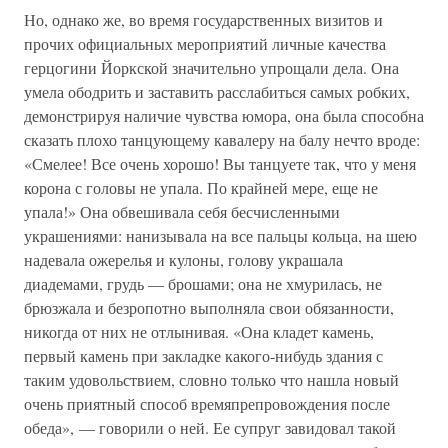
Но, однако же, во время государственных визитов и
прочих официальных мероприятий личные качества
герцогини Йоркской значительно упрощали дела. Она
умела ободрить и заставить расслабиться самых робких,
демонстрируя наличие чувства юмора, она была способна
сказать плохо танцующему кавалеру на балу нечто вроде:
«Смелее! Все очень хорошо! Вы танцуете так, что у меня
корона с головы не упала. По крайней мере, еще не
упала!» Она обвешивала себя бесчисленными
украшениями: нанизывала на все пальцы кольца, на шею
надевала ожерелья и кулоны, голову украшала
диадемами, грудь — брошами; она не хмурилась, не
брюзжала и безропотно выполняла свои обязанности,
никогда от них не отлынивая. «Она кладет камень,
первый камень при закладке какого-нибудь здания с
таким удовольствием, словно только что нашла новый
очень приятный способ времяпрепровождения после
обеда», — говорили о ней. Ее супруг завидовал такой