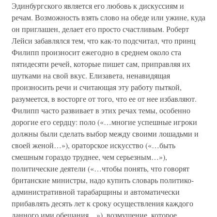
Эдинбургского является его любовь к дискуссиям и
речам. Возможность взять слово на обеде или ужине, куда
он приглашен, делает его просто счастливым. Роберт
Лейси забавлялся тем, что как-то подсчитал, что принц
Филипп произносит ежегодно в среднем около ста
пятидесяти речей, которые пишет сам, приправляя их
шутками на свой вкус. Елизавета, ненавидящая
произносить речи и считающая эту работу пыткой,
разумеется, в восторге от того, что ее от нее избавляют.
Филипп часто развивает в этих речах темы, особенно
дорогие его сердцу: поло («…многие успешные игроки
должны были сделать выбор между своими лошадьми и
своей женой…»), ораторское искусство («…быть
смешным гораздо труднее, чем серьезным…»),
политические деятели («…чтобы понять, что говорят
британские министры, надо купить словарь политико-
административной тарабарщины и автоматически
прибавлять десять лет к сроку осуществления каждого
данного ими обещания…»), возмущение, которое