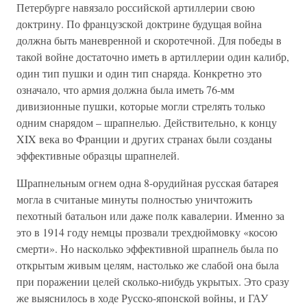
Петербурге навязало российской артиллерии свою
доктрину. По французской доктрине будущая война
должна быть маневренной и скоротечной. Для победы в
такой войне достаточно иметь в артиллерии один калибр,
один тип пушки и один тип снаряда. Конкретно это
означало, что армия должна была иметь 76-мм
дивизионные пушки, которые могли стрелять только
одним снарядом – шрапнелью. Действительно, к концу
XIX века во Франции и других странах были созданы
эффективные образцы шрапнелей.
Шрапнельным огнем одна 8-орудийная русская батарея
могла в считаные минуты полностью уничтожить
пехотный батальон или даже полк кавалерии. Именно за
это в 1914 году немцы прозвали трехдюймовку «косою
смерти». Но насколько эффективной шрапнель была по
открытым живым целям, настолько же слабой она была
при поражении целей сколько-нибудь укрытых. Это сразу
же выяснилось в ходе Русско-японской войны, и ГАУ