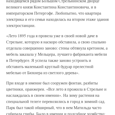
находящемся рядом Большом Стрельнинском дворце
великого князя Константина Константиновича, и в
императорском Петергофе. Любопытно, что квартира
электрика и его семьи находилась на втором этаже здания
электростанции.
«Лето 1895 года я провела уже в своей новой даче в
Стрельне, которую я наскоро обставила, а свою спальню
отделала совершенно заново: стены обтянула кретоном, а
мебель заказала у Мельцера, лучшего фабриканта мебели
в Петербурге. Я успела также заново устроить и
обставить маленький круглый будуар прелестной
мебелью от Бюхнера из светлого дерева».
При входе в имение был сооружен фонтан, разбиты
цветники, оранжереи. «Все лето я прожила в Стрельне и
наслаждалась в своем имении». На зиму растения на
специальной телеге перевозились в город в зимний сад.
Парк был такой обширный, что в нем Матильда часто
собирала грибы. Было в имении и подсобное хозяйство: