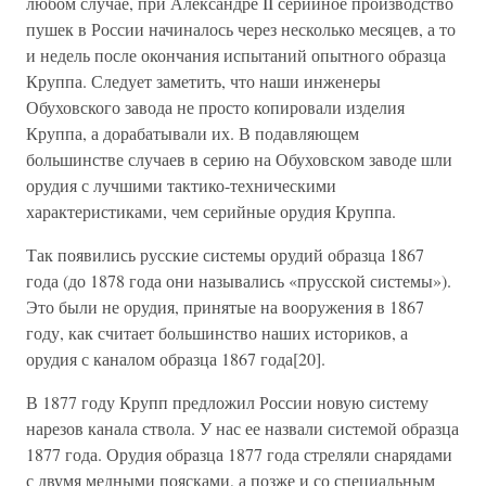
любом случае, при Александре II серийное производство
пушек в России начиналось через несколько месяцев, а то
и недель после окончания испытаний опытного образца
Круппа. Следует заметить, что наши инженеры
Обуховского завода не просто копировали изделия
Круппа, а дорабатывали их. В подавляющем
большинстве случаев в серию на Обуховском заводе шли
орудия с лучшими тактико-техническими
характеристиками, чем серийные орудия Круппа.
Так появились русские системы орудий образца 1867
года (до 1878 года они назывались «прусской системы»).
Это были не орудия, принятые на вооружения в 1867
году, как считает большинство наших историков, а
орудия с каналом образца 1867 года[20].
В 1877 году Крупп предложил России новую систему
нарезов канала ствола. У нас ее назвали системой образца
1877 года. Орудия образца 1877 года стреляли снарядами
с двумя медными поясками, а позже и со специальным