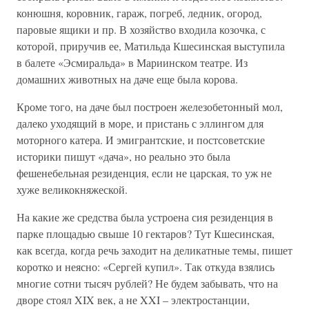
конюшня, коровник, гараж, погреб, ледник, огород,
паровые ящики и пр. В хозяйство входила козочка, с
которой, приручив ее, Матильда Кшесинская выступила
в балете «Эсмиральда» в Мариинском театре. Из
домашних животных на даче еще была корова.
Кроме того, на даче был построен железобетонный мол,
далеко уходящий в море, и пристань с эллингом для
моторного катера. И эмигрантские, и постсоветские
историки пишут «дача», но реально это была
фешенебельная резиденция, если не царская, то уж не
хуже великокняжеской.
На какие же средства была устроена сия резиденция в
парке площадью свыше 10 гектаров? Тут Кшесинская,
как всегда, когда речь заходит на деликатные темы, пишет
коротко и неясно: «Сергей купил». Так откуда взялись
многие сотни тысяч рублей? Не будем забывать, что на
дворе стоял XIX век, а не XXI – электростанции,