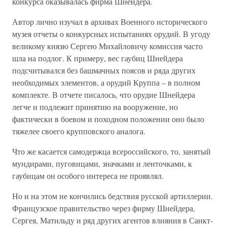
конкурса оказывалась фирма Шнейдера.
Автор лично изучал в архивах Военного исторического
музея отчеты о конкурсных испытаниях орудий. В угоду
великому князю Сергею Михайловичу комиссия часто
шла на подлог. К примеру, вес гаубиц Шнейдера
подсчитывался без башмачных поясов и ряда других
необходимых элементов, а орудий Круппа – в полном
комплекте. В отчете писалось, что орудие Шнейдера
легче и подлежит принятию на вооружение, но
фактически в боевом и походном положении оно было
тяжелее своего крупповского аналога.
Что же касается самодержца всероссийского, то, занятый
мундирами, пуговицами, значками и ленточками, к
гаубицам он особого интереса не проявлял.
Но и на этом не кончились бедствия русской артиллерии.
Французское правительство через фирму Шнейдера,
Сергея, Матильду и ряд других агентов влияния в Санкт-