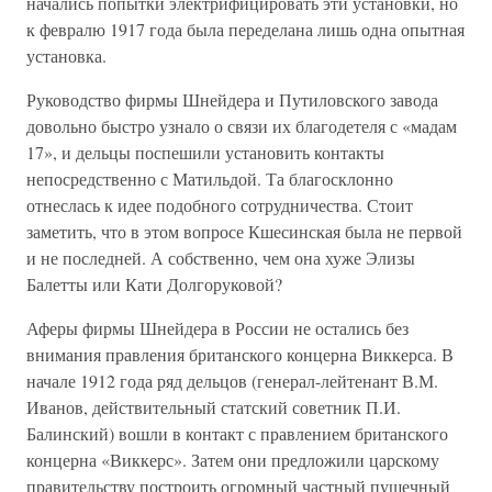
начались попытки электрифицировать эти установки, но
к февралю 1917 года была переделана лишь одна опытная
установка.
Руководство фирмы Шнейдера и Путиловского завода
довольно быстро узнало о связи их благодетеля с «мадам
17», и дельцы поспешили установить контакты
непосредственно с Матильдой. Та благосклонно
отнеслась к идее подобного сотрудничества. Стоит
заметить, что в этом вопросе Кшесинская была не первой
и не последней. А собственно, чем она хуже Элизы
Балетты или Кати Долгоруковой?
Аферы фирмы Шнейдера в России не остались без
внимания правления британского концерна Виккерса. В
начале 1912 года ряд дельцов (генерал-лейтенант В.М.
Иванов, действительный статский советник П.И.
Балинский) вошли в контакт с правлением британского
концерна «Виккерс». Затем они предложили царскому
правительству построить огромный частный пушечный