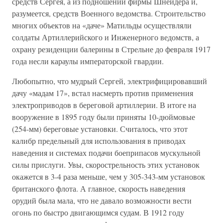
средств Сергея, а из подношений фирмы Шнейдера и,
разумеется, средств Военного ведомства. Строительство
многих объектов на «даче» Матильды осуществляли
солдаты Артиллерийского и Инженерного ведомств, а
охрану резиденции балерины в Стрельне до февраля 1917
года несли караулы императорской гвардии.
Любопытно, что мудрый Сергей, электрифицировавший
дачу «мадам 17», встал насмерть против применения
электроприводов в береговой артиллерии. В итоге на
вооружение в 1895 году были приняты 10-дюймовые
(254-мм) береговые установки. Считалось, что этот
калибр предельный для использования в приводах
наведения и системах подачи боеприпасов мускульной
силы прислуги. Увы, скорострельность этих установок
окажется в 3-4 раза меньше, чем у 305-343-мм установок
британского флота. А главное, скорость наведения
орудий была мала, что не давало возможности вести
огонь по быстро двигающимся судам. В 1912 году