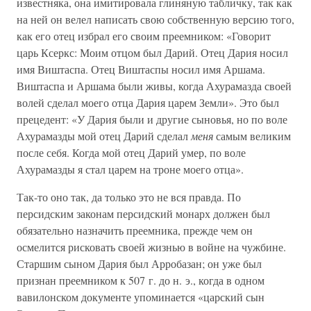
известняка, она имитировала глиняную табличку, так как
на ней он велел написать свою собственную версию того,
как его отец избрал его своим преемником: «Говорит
царь Ксеркс: Моим отцом был Дарий. Отец Дария носил
имя Виштаспа. Отец Виштаспы носил имя Аршама.
Виштаспа и Аршама были живы, когда Ахурамазда своей
волей сделал моего отца Дария царем Земли». Это был
прецедент: «У Дария были и другие сыновья, но по воле
Ахурамазды мой отец Дарий сделал
меня
самым великим
после себя. Когда мой отец Дарий умер, по воле
Ахурамазды я стал царем на троне моего отца».
Так-то оно так, да только это не вся правда. По
персидским законам персидский монарх должен был
обязательно назначить преемника, прежде чем он
осмелится рисковать своей жизнью в войне на чужбине.
Старшим сыном Дария был Арробазан; он уже был
признан преемником к 507 г. до н. э., когда в одном
вавилонском документе упоминается «царский сын