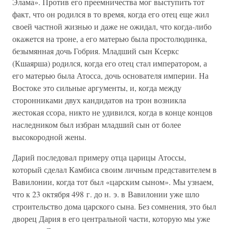
Элама». Против его преемничества мог выступить тот
факт, что он родился в то время, когда его отец еще жил
своей частной жизнью и даже не ожидал, что когда-либо
окажется на троне, а его матерью была простолюдинка,
безымянная дочь Гобрия. Младший сын Ксеркс
(Кшаярша) родился, когда его отец стал императором, а
его матерью была Атосса, дочь основателя империи. На
Востоке это сильные аргументы, и, когда между
сторонниками двух кандидатов на трон возникла
жестокая ссора, никто не удивился, когда в конце концов
наследником был избран младший сын от более
высокородной жены.
Дарий последовал примеру отца царицы Атоссы,
который сделал Камбиса своим личным представителем в
Вавилонии, когда тот был «царским сыном». Мы узнаем,
что к 23 октября 498 г. до н. э. в Вавилонии уже шло
строительство дома царского сына. Без сомнения, это был
дворец Дария в его центральной части, которую мы уже