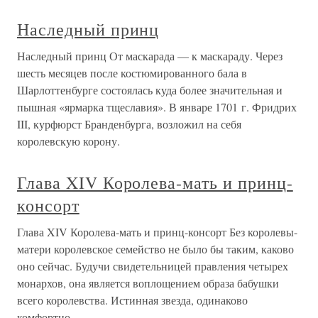
Наследный принц
Наследный принц От маскарада — к маскараду. Через
шесть месяцев после костюмированного бала в
Шарлоттенбурге состоялась куда более значительная и
пышная «ярмарка тщеславия». В январе 1701 г. Фридрих
III, курфюрст Бранденбурга, возложил на себя
королевскую корону.
Глава XIV Королева-мать и принц-
консорт
Глава XIV Королева-мать и принц-консорт Без королевы-
матери королевское семейство не было бы таким, каково
оно сейчас. Будучи свидетельницей правления четырех
монархов, она является воплощением образа бабушки
всего королевства. Истинная звезда, одинаково
комфортно