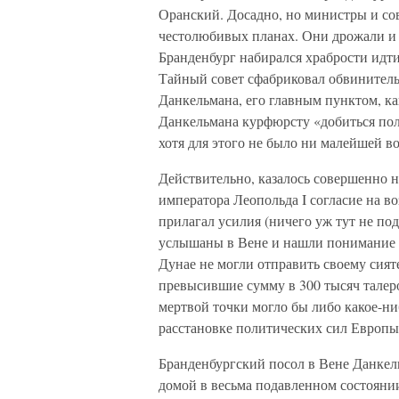
Оранский. Досадно, но министры и сов
честолюбивых планах. Они дрожали и ч
Бранденбург набирался храбрости идти
Тайный совет сфабриковал обвинитель
Данкельмана, его главным пунктом, ка
Данкельмана курфюрсту «добиться пол
хотя для этого не было ни малейшей в
Действительно, казалось совершенно 
императора Леопольда I согласие на в
прилагал усилия (ничего уж тут не по
услышаны в Вене и нашли понимание и
Дунае не могли отправить своему сият
превысившие сумму в 300 тысяч талеро
мертвой точки могло бы либо какое-ни
расстановке политических сил Европы
Бранденбургский посол в Вене Данкель
домой в весьма подавленном состоянии