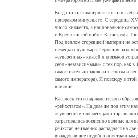
Когда-то эта «империя» что-то из себя
призраком минувшего. С середины XV 
число княжеств, а национальное само
и Крестьянской войне. Катастрофа Тр
Под пеплом сгоревшей империи не ост
немецких душ жара. Германия раздроби
«суверенных» князей и князьков устра
себя «независимыми» с тех пор, как в 
самостоятельно заключать союзы и вес
самого императора). И повсюду в это
влияние.
Касалось это и парламентского образ
«рейхстагом». На деле же под этим на
«суверенитетов» месяцами торговались
затрагивались жизненно важные для вс
рейхстаг неизменно распадался на дв
враждовавшие подобно иностранным д