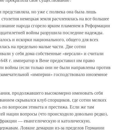
 и представляла, но уже с полвека она была лишь
столетия немецкая земля расчленялась на все большее
сознание народа сгорело ярким пламенем в Реформации
идцатилетней войны разрушила последние надежды.
алось и искорки национального, общего для всех
лась на предельно малые части. Две сотни
ивали у себя дома собственные «версали» и считали
1648 г. император в Вене предоставил им право
ти войны (если только они не были направлены против
й замечательной «империи» господствовало иноземное
ования, продолжавшего высокомерно именовать себя
званием скрывался клуб спорщиков, где сотни мелких
 по вопросам этикета и престижа. Если же там
ей нации вопросы (что происходило довольно редко),
е фракции — евангелическую и католическую,
ержавам. Ловкие демарши из-за пределов Германии