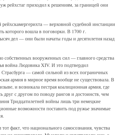
и уж рейхстаг приходил к решениям, за границей они
ей рейхскамергерихта — верховной судебной инстанции
ь которого вошла в поговорки. В 1700 г.
ысяч дел — они были начаты годы и десятилетия назад
ыло собственных вооруженных сил — главного средства
ья война Людовика XIV. И это подтвердил
 Страсбурга — самой сильной из всех пограничных
ская армия в мирное время вообще не существовала. В
изыве, и возникала пестрая коалиционная армия, где
 друг с другом по поводу рангов и достоинств, чем
чания Тридцатилетней войны лишь три немецкие
ционные возможности поставить под ружье значимые
я.
л тот факт, что национального самосознания, чувства
ше не существовало. Мыслили и чувствовали они, с