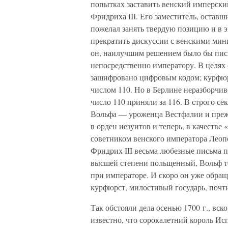
попытках заставить венский имперский
Фридриха III. Его заместитель, оставш
пожелал занять твердую позицию и в 
прекратить дискуссии с венскими мин
он, наилучшим решением было бы пис
непосредственно императору. В целях
зашифровано цифровым кодом; курфюр
числом 110. Но в Берлине неразборчи
число 110 приняли за 116. В строго се
Вольфа — уроженца Вестфалии и преж
в орден иезуитов и теперь, в качеств
советником венского императора Леопо
Фридрих III весьма любезные письма п
высшей степени польщенный, Вольф то
при императоре. И скоро он уже обращ
курфюрст, милостивый государь, почти
Так обстояли дела осенью 1700 г., вск
известно, что сорокалетний король Ис