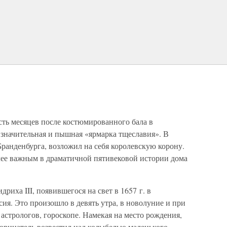
сть месяцев после костюмированного бала в
 значительная и пышная «ярмарка тщеславия». В
Бранденбурга, возложил на себя королевскую корону.
лее важным в драматичной пятивековой истории дома
иха III, появившегося на свет в 1657 г. в
сия. Это произошло в девять утра, в новолуние и при
стрологов, гороскопе. Намекая на место рождения,
прорицатель возвестил над колыбелью маленького