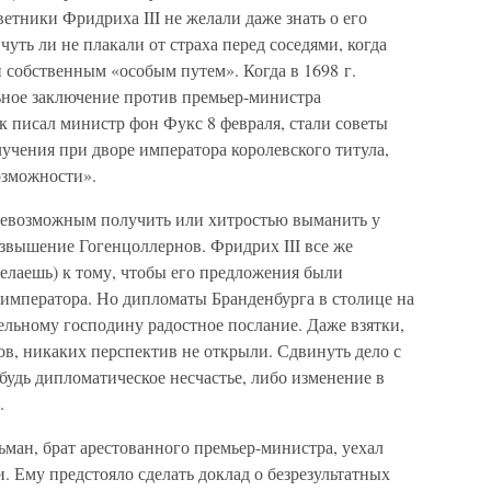
етники Фридриха III не желали даже знать о его
уть ли не плакали от страха перед соседями, когда
 собственным «особым путем». Когда в 1698 г.
ное заключение против премьер-министра
к писал министр фон Фукс 8 февраля, стали советы
учения при дворе императора королевского титула,
озможности».
невозможным получить или хитростью выманить у
озвышение Гогенцоллернов. Фридрих III все же
делаешь) к тому, чтобы его предложения были
мператора. Но дипломаты Бранденбурга в столице на
ельному господину радостное послание. Даже взятки,
в, никаких перспектив не открыли. Сдвинуть дело с
будь дипломатическое несчастье, либо изменение в
.
ман, брат арестованного премьер-министра, уехал
. Ему предстояло сделать доклад о безрезультатных