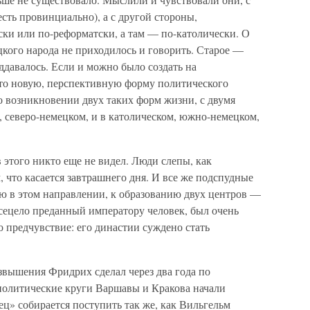
есть провинциально), а с другой стороны,
ски или по-реформатски, а там — по-католически. О
кого народа не приходилось и говорить. Старое —
давалось. Если и можно было создать на
то новую, перспективную форму политического
о возникновении двух таких форм жизни, с двумя
 северо-немецком, и в католическом, южно-немецком,
 этого никто еще не видел. Люди слепы, как
, что касается завтрашнего дня. И все же подспудные
 в этом направлении, к образованию двух центров —
всецело преданный императору человек, был очень
о предчувствие: его династии суждено стать
звышения Фридрих сделал через два года по
 политические круги Варшавы и Кракова начали
ец» собирается поступить так же, как Вильгельм