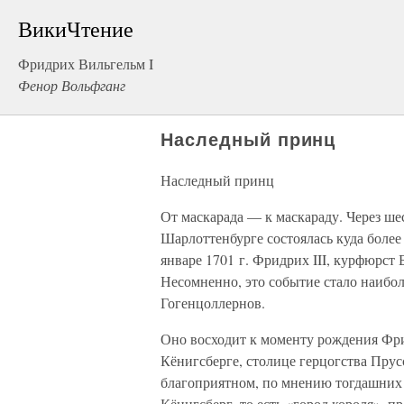
ВикиЧтение
Фридрих Вильгельм I
Фенор Вольфганг
Наследный принц
Наследный принц
От маскарада — к маскараду. Через ше
Шарлоттенбурге состоялась куда более
январе 1701 г. Фридрих III, курфюрст 
Несомненно, это событие стало наибо
Гогенцоллернов.
Оно восходит к моменту рождения Фридр
Кёнигсберге, столице герцогства Прус
благоприятном, по мнению тогдашних а
Кёнигсберг, то есть «город короля», 