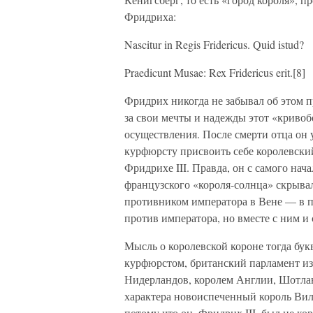
Фридриха:
Nascitur in Regis Fridericus. Quid istud?
Praedicunt Musae: Rex Fridericus erit.[8]
Фридрих никогда не забывал об этом п
за свои мечты и надежды этот «кривоб
осуществления. После смерти отца он
курфюрсту присвоить себе королевский
Фридрихе III. Правда, он с самого нач
французского «короля-солнца» скрыва
противником императора в Вене — в по
против императора, но вместе с ним и
Мысль о королевской короне тогда букв
курфюрстом, британский парламент из
Нидерландов, королем Англии, Шотлан
характера новоиспеченный король Виль
потому что он, Фридрих III, был не 