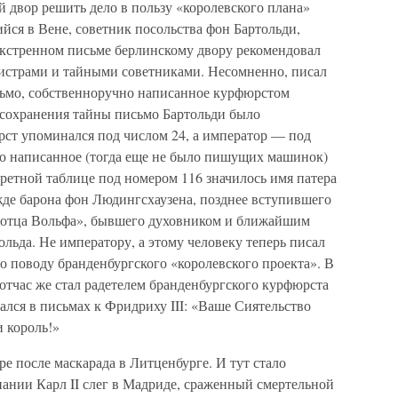
 двор решить дело в пользу «королевского плана»
ийся в Вене, советник посольства фон Бартольди,
экстренном письме берлинскому двору рекомендовал
истрами и тайными советниками. Несомненно, писал
ьмо, собственноручно написанное курфюрстом
 сохранения тайны письмо Бартольди было
ст упоминался под числом 24, а император — под
во написанное (тогда еще не было пишущих машинок)
кретной таблице под номером 116 значилось имя патера
де барона фон Людингсхаузена, позднее вступившего
е «отца Вольфа», бывшего духовником и ближайшим
льда. Не императору, а этому человеку теперь писал
о поводу бранденбургского «королевского проекта». В
тчас же стал радетелем бранденбургского курфюрста
ался в письмах к Фридриху III: «Ваше Сиятельство
 король!»
оре после маскарада в Литценбурге. И тут стало
пании Карл II слег в Мадриде, сраженный смертельной