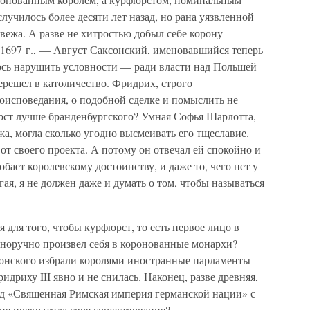
лучилось более десяти лет назад, но рана уязвленной
вежа. А разве не хитростью добыл себе корону
 1697 г., — Август Саксонский, именовавшийся теперь
ось нарушить условности — ради власти над Польшей
перешел в католичество. Фридрих, строго
исповедания, о подобной сделке и помыслить не
юрст лучше бранденбургского? Умная Софья Шарлотта,
, могла сколько угодно высмеивать его тщеславие.
от своего проекта. А потому он отвечал ей спокойно и
добает королевскому достоинству, и даже то, чего нет у
ая, я не должен даже и думать о том, чтобы называться
 для того, чтобы курфюрст, то есть первое лицо в
нноручно произвел себя в коронованные монархи?
сонского избрали королями иностранные парламенты —
идриху III явно и не снилась. Наконец, разве древняя,
ад «Священная Римская империя германской нации» с
не прекратила свое существование?