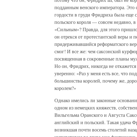
подданным венского императора. Это с
гордости в груди Фридриха была еще с
польского короля — совсем недавно, в
«Сильным»? Правда, для этого пришл
он отрекся от протестантской веры и 
придерживавшийся реформатского веро
смог! И все же: чем саксонский курф
посвященная в сокровенные планы мужа
Но он, Фридрих, никогда не откажется 
уверенно: «Раз у меня есть все, что по
большинства королей, почему же, дорог
королем?»
Однако имелись ли законные основания
одном из немецких княжеств, собстве
Вильгельма Оранского и Августа Сак
английский и польский. Такая удача Фр
возникшая почти восемь столетий наз
императором во главе уже фактически 