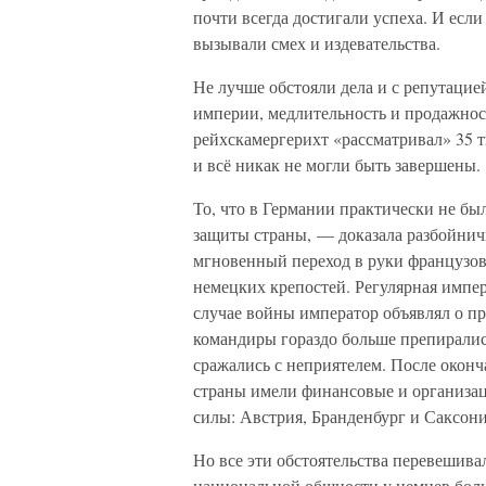
почти всегда достигали успеха. И есл
вызывали смех и издевательства.
Не лучше обстояли дела и с репутаци
империи, медлительность и продажност
рейхскамергерихт «рассматривал» 35 т
и всё никак не могли быть завершены.
То, что в Германии практически не б
защиты страны, — доказала разбойнич
мгновенный переход в руки французов
немецких крепостей. Регулярная импер
случае войны император объявлял о пр
командиры гораздо больше препирались
сражались с неприятелем. После окон
страны имели финансовые и организа
силы: Австрия, Бранденбург и Саксони
Но все эти обстоятельства перевешива
национальной общности у немцев боль