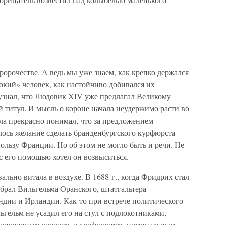
ророчестве. А ведь мы уже знаем, как крепко держался
окий» человек, как настойчиво добивался их
 узнал, что Людовик XIV уже предлагал Великому
 титул. И мысль о короне начала неудержимо расти во
ала прекрасно понимал, что за предложением
лось желание сделать бранденбургского курфюрста
льзу Франции. Но об этом не могло быть и речи. Не
 с его помощью хотел он возвыситься.
ально витала в воздухе. В 1688 г., когда Фридрих стал
брал Вильгельма Оранского, штатгальтера
дии и Ирландии. Как-то при встрече политического
гельм не усадил его на стул с подлокотниками,
коронованным королем, а курфюрстом, номинальным