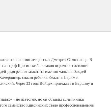
ивительно напоминает рассказ Дмитрия Самозванца. В
агнат граф Красинский, оставив огромное состояние
одей-дядя решил захватить имения малыша. Злодей
Камердинер, спасая ребенка, бежит в Париж и
синский. Через 22 года Войцех приезжает в Варшаву и
глазах» – не известно, но он объявил племянника
 итоге семейство Кшесинских стало профессиональными