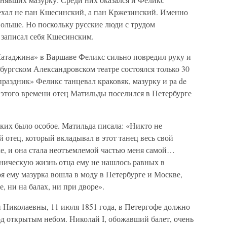
ехал не пан Кшесинский, а пан Кржезинский. Именно
ольше. Но поскольку русские люди с трудом
записал себя Кшесинским.
Катаджина» в Варшаве Феликс сильно повредил руку и
рбургском Александровском театре состоялся только 30
праздник» Феликс танцевал краковяк, мазурку и pa de
С этого времени отец Матильды поселился в Петербурге
ких было особое. Матильда писала: «Никто не
ой отец, который вкладывал в этот танец весь свой
е, и она стала неотъемлемой частью меня самой…
еническую жизнь отца ему не нашлось равных в
 ему мазурка вошла в моду в Петербурге и Москве,
е, ни на балах, ни при дворе».
 Николаевны, 11 июля 1851 года, в Петергофе должно
од открытым небом. Николай I, обожавший балет, очень