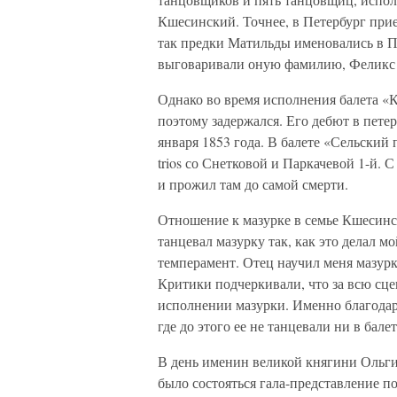
Кшесинский. Точнее, в Петербург при
так предки Матильды именовались в П
выговаривали оную фамилию, Феликс 
Однако во время исполнения балета «
поэтому задержался. Его дебют в пете
января 1853 года. В балете «Сельский 
trios со Снетковой и Паркачевой 1-й. 
и прожил там до самой смерти.
Отношение к мазурке в семье Кшесинс
танцевал мазурку так, как это делал м
темперамент. Отец научил меня мазурк
Критики подчеркивали, что за всю сц
исполнении мазурки. Именно благодаря
где до этого ее не танцевали ни в балет
В день именин великой княгини Ольги
было состояться гала-представление п