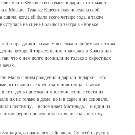
сле смерти Феликса его семья подарила этот макет
а в Москве. Туда же Кшесинская передала свой
 сшила, когда ей было всего четыре года, а также
 выступала на сцене Большого театра в «Коньке-
стей и праздники, а самым веселым и любимым летним
дения, который торжественно отмечался в Красницах
 так, что о нем долго помнили не только в окрестных
а дачах.
ляли Малю с днем рождения и дарили подарки – кто
ами, кто вышитые крестиком полотенца, а также
 в этот день приезжали многочисленные гости из
ли их не только в доме, но и в сарае и на сеновале.
ащили лестницу, – вспоминает Матильда, – и один из
 после бурно проведенного дня, не знал, как ему
юминация, и начинался фейерверк. Со всей округи к