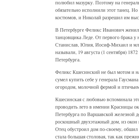
полюбил мазурку. Поэтому на генерал
обязательно исполнили этот танец. Но
костюмов, и Николай разрешил им выс
В Петербурге Феликс Иванович женил
танцовщика Леде. От первого брака у н
Станислав, Юлия, Иосиф-Михаил и мла
называли, 19 августа (1 сентября) 1872
Петербурга.
Феликс Кшесинский не был мотом и на
сумел купить себе у генерала Гаусман
огородом, молочной фермой и птичьим
Кшесинская с любовью вспоминала это
проводить лето в имении Красницы око
Петербурга по Варшавской железной д
роскошный двухэтажный дом, из окон 
Отец обустроил дом по-своему, обшил
стала большая столовая, так как преж