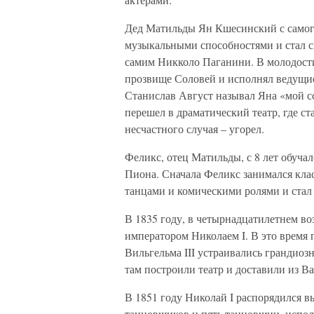
Дед Матильды Ян Кшесинский с самого
музыкальными способностями и стал ск
самим Никколо Паганини. В молодости 
прозвище Соловей и исполнял ведущие
Станислав Август называл Яна «мой со
перешел в драматический театр, где ст
несчастного случая – угорел.
Феликс, отец Матильды, с 8 лет обуча
Пиона. Сначала Феликс занимался кла
танцами и комическими ролями и стал 
В 1835 году, в четырнадцатилетнем во
императором Николаем I. В это время 
Вильгельма III устраивались грандиоз
там построили театр и доставили из 
В 1851 году Николай I распорядился в
танцовщиков и пять танцовщиц, испол