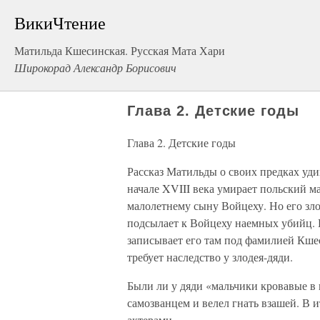
ВикиЧтение
Матильда Кшесинская. Русская Мата Хари
Широкорад Александр Борисович
Глава 2. Детские годы
Глава 2. Детские годы
Рассказ Матильды о своих предках уд
начале XVIII века умирает польский м
малолетнему сыну Войцеху. Но его зл
подсылает к Войцеху наемных убийц. 
записывает его там под фамилией Кше
требует наследство у злодея-дяди.
Были ли у дяди «мальчики кровавые в 
самозванцем и велел гнать взашей. В
актерами.