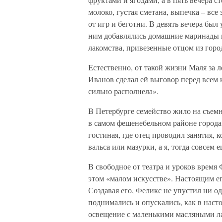
молоко, густая сметана, выпечка – все
от игр и беготни. В девять вечера был
ним добавлялись домашние маринады и
лакомства, привезенные отцом из горо
Естественно, от такой жизни Маля за л
Иванов сделал ей выговор перед всем к
сильно располнела».
В Петербурге семейство жило на съем
в самом фешенебельном районе города,
гостиная, где отец проводил занятия, 
вальса или мазурки, а я, тогда совсем 
В свободное от театра и уроков время
этом «малом искусстве». Настоящим ег
Создавая его, Феликс не упустил ни о
поднимались и опускались, как в наст
освещение с маленькими масляными л