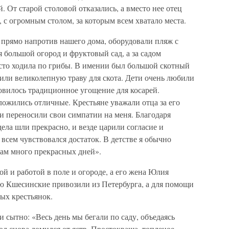
 От старой столовой отказались, а вместо нее отец
 с огромным столом, за которым всем хватало места.
 прямо напротив нашего дома, оборудовали пляж с
я большой огород и фруктовый сад, а за садом
часто ходила по грибы. В имении был большой скотный
или великолепную траву для скота. Дети очень любили
товилось традиционное угощение для косарей.
ожились отличные. Крестьяне уважали отца за его
и переносили свои симпатии на меня. Благодаря
ела шли прекрасно, и везде царили согласие и
всем чувствовался достаток. В детстве я обычно
там много прекрасных дней».
 и работой в поле и огороде, а его жена Юлия
ю Кшесинские привозили из Петербурга, а для помощи
ых крестьянок.
 сытно: «Весь день мы бегали по саду, объедаясь
тол снова ломился от яств. Простокваша, топленое