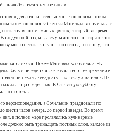
бы полюбоваться этим зрелищем.
готовил для дочери всевозможные сюрпризы, чтобы
дном таком сюрпризе 90-летняя Матильда вспоминала с
 потолком венок из живых цветов, который во время
В следующий раз, когда ему захотелось повторить этот
лову моего несколько туповатого соседа по столу, что
ыми католиками. Позже Матильда вспоминала: «К
девал белый передник и сам месил тесто, непременно в
 традиции пекли двенадцать – по числу апостолов. На
з масла агнца с хоругвью. В Страстную субботу
схальный стол…
го вероисповедания, а Сочельник праздновали по
до шести часов вечера, до первой звезды. Во время
 дня, в полной мере проявлялись кулинарные
столе должно быть тринадцать постных блюд, каждое из
чение. Однако со временем их количество