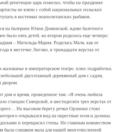
ьной репетиции царь пожелал, чтобы на празднике
 артисты не взяли с собой национальных польских
тупать в костюмах неаполитанских рыбаков.
ся на балерине Юлии Доминской, вдове балетного
ее было пять детей, во втором родилось еще четверо:
дшая – Матильда-Мария. Родилась Маля, как ее
 года в местечке Лигово, в тринадцати верстах от
 жалованье в императорском театре, плюс подработки,
а небольшой двухэтажный деревянный дом с садом,
 двором.
т дом и время, проведенное там: «Я очень любила
ло станции Сиверской, в шестидесяти трех верстах от
ороге… На высоком берегу речки Орлинки стоял
которого открывался вид на окрестные поля и долины.
 досками и перекрасил стены. Но главным новшеством
няя была слишком мала для нашей многочисленной