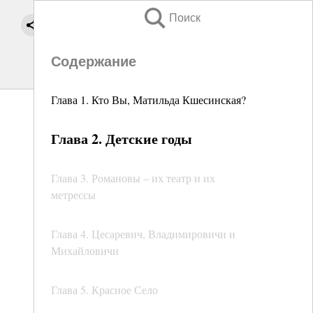
Поиск
Содержание
Глава 1. Кто Вы, Матильда Кшесинская?
Глава 2. Детские годы
Глава 3. Романовы – их театр и их
метрессы
Глава 4. Цесаревич, Владимировичи и
Михайловичи
Глава 5. Красное Село