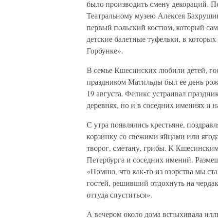
было производить смену декораций. По
Театральному музею Алексея Бахрушин
первый польский костюм, который сама
детские балетные туфельки, в которых
Горбунке».
В семье Кшесинских любили детей, го
праздником Матильды был ее день рож
19 августа. Феликс устраивал праздник
деревнях, но и в соседних имениях и н
С утра появлялись крестьяне, поздрав
корзинку со свежими яйцами или ягод
творог, сметану, грибы. К Кшесинским
Петербурга и соседних имений. Размеща
«Помню, что как-то из озорства мы ст
гостей, решивший отдохнуть на чердаке
оттуда спуститься».
А вечером около дома вспыхивала илл