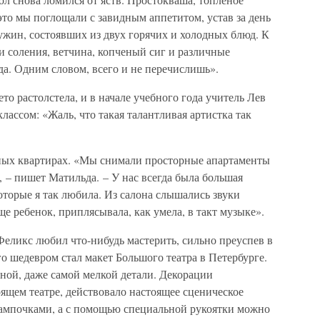
 это мы поглощали с завидным аппетитом, устав за день
 ужин, состоявших из двух горячих и холодных блюд. К
 соления, ветчина, копченый сиг и различные
да. Одним словом, всего и не перечислишь».
ето растолстела, и в начале учебного года учитель Лев
лассом: «Жаль, что такая талантливая артистка так
ных квартирах. «Мы снимали просторные апартаменты
 – пишет Матильда. – У нас всегда была большая
которые я так любила. Из салона слышались звуки
еще ребенок, приплясывала, как умела, в такт музыке».
 Феликс любил что-нибудь мастерить, сильно преуспев в
о шедевром стал макет Большого театра в Петербурге.
дной, даже самой мелкой детали. Декорации
оящем театре, действовало настоящее сценическое
ампочками, а с помощью специальной рукоятки можно