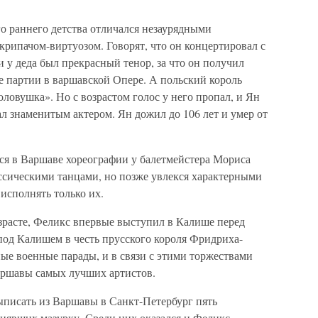
 раннего детства отличался незаурядными
рипачом-виртуозом. Говорят, что он концертировал с
у деда был прекрасный тенор, за что он получил
 партии в варшавской Опере. А польский король
ловушка». Но с возрастом голос у него пропал, и Ян
ал знаменитым актером. Ян дожил до 106 лет и умер от
лся в Варшаве хореографии у балетмейстера Мориса
ссическими танцами, но позже увлекся характерными
исполнять только их.
зрасте, Феликс впервые выступил в Калише перед
под Калишем в честь прусского короля Фридриха-
ные военные парады, и в связи с этими торжествами
Варшавы самых лучших артистов.
ыписать из Варшавы в Санкт-Петербург пять
нявших мазурку. Среди них оказался и Феликс