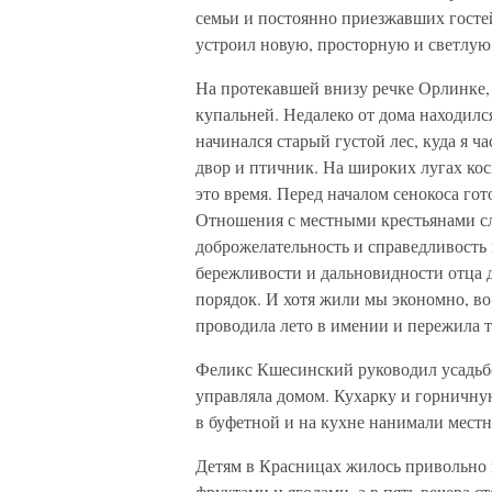
семьи и постоянно приезжавших гостей.
устроил новую, просторную и светлую,
На протекавшей внизу речке Орлинке,
купальней. Недалеко от дома находилс
начинался старый густой лес, куда я 
двор и птичник. На широких лугах кос
это время. Перед началом сенокоса го
Отношения с местными крестьянами сл
доброжелательность и справедливость 
бережливости и дальновидности отца д
порядок. И хотя жили мы экономно, во 
проводила лето в имении и пережила 
Феликс Кшесинский руководил усадьбой
управляла домом. Кухарку и горничну
в буфетной и на кухне нанимали местн
Детям в Красницах жилось привольно и
фруктами и ягодами, а в пять вечера с