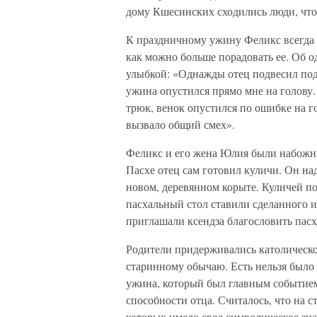
дому Кшесинских сходились люди, что
К праздничному ужину Феликс всегда 
как можно больше порадовать ее. Об о
улыбкой: «Однажды отец подвесил под
ужина опустился прямо мне на голову. 
трюк, венок опустился по ошибке на го
вызвало общий смех».
Феликс и его жена Юлия были набожн
Пасхе отец сам готовил куличи. Он на
новом, деревянном корыте. Куличей по
пасхальный стол ставили сделанного и
приглашали ксендза благословить па
Родители придерживались католическо
старинному обычаю. Есть нельзя было 
ужина, который был главным событием
способности отца. Считалось, что на 
которых имело свое символическое зна