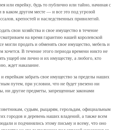
рея или еврейку, будь то публично или тайно, начиная с
и в каком другом месте — и все это под угрозой
ассалов, крепостей и наследственных привилегий.
дать свои хозяйства и свое имущество в течение
усматриваем на время гарантию нашей королевской
се могли продать и обменять свое имущество, мебель и
м хочется. В течение этого периода времени никто не
ять ущерб им лично и их имуществу, а любого, кто
ию, ждет наказание.
 еврейкам забрать свое имущество за пределы наших
тным путем, при условии, что не будет увезено ни
ты, ни другие предметы, запрещенные законами
советникам, судьям, рыцарям, герольдам, официальным
гих городов и деревень наших владений, а также всем
юдали и подчинялись этому письму и всему, что оно
 средства на его выполнение под угрозой наказания со