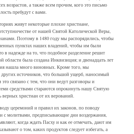
х возрастов, а также всем прочим, кого это письмо
лость пребудут с вами.
ториях живут некоторые плохие христиане,
тступничестве от нашей Святой Католической Веры,
ианами. Поэтому в 1480 году мы распорядились, чтобы
еленных пунктах наших владений, чтобы им были
то в надежде на то, что подобное разделение решит
ой области была создана Инквизиция; и двенадцать лет
ия нашла много виновных. Кроме того, мы
других источников, что большой ущерб, наносимый
 это связано с тем, что они ведут разговоры и
всеми средствами стараются опрокинуть нашу Святую
ь верных христиан от их верований.
воду церемоний и правил их законов, по поводу
иги с молитвами, предписывающие дни воздержания,
являют, когда ждать Пасху и как ее отмечать, дают им
азывают о том, каких продуктов следует избегать, а