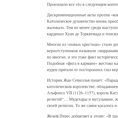
Произошло все это в следующем конте
Дискриминационные акты против «кон
Католическое духовенство вновь прио
жаловало. Тем не менее среди высту
кардинал Хуан де Торквемада и еписко
Многие из «новых христиан» стали доб
вероотступников называли «марранам
но многие, и это тоже факт историчес
Подобная «фига в кармане» жестоко кар
иудеи прятали от посторонних глаз вер
Историк Жан Севиллья пишет: «Парадо
католическом королевстве, обладавше
Альфонсо VII (1126–1157), король Кас
религий“… Мудехары и мусульмане, ж
своей религии. То же самое касалось и
Жозеф Перес добавляет к этому: «В хр