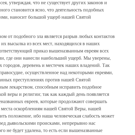
ея, утверждая, что не существует других законов и
ого становится ясно, что деятельность подобных
н ими, наносит большой ущерб нашей Святой
вом от подобного зла является разрыв любых контактов
 их высылка из всех мест, находящихся в наших
 соответствующий приказ вышеназванным евреям всех
сии, где они нанесли наибольший ущерб. Мы уверены,
их городов, деревень и местечек наших владений. Так
правосудие, осуществленное над некоторыми евреями,
нных преступлениях против нашей Святой
чным лекарством, способным исправить подобное
ой веры и религии; так как каждый день появляется
еназванных евреев, которые продолжают совершать
е места оскорблениям нашей Святой Веры, нашей
ить положение, ибо наша человеческая слабость может
еред дьявольскими происками, непрерывно нас
го не будет удалена, то есть если вышеназванные