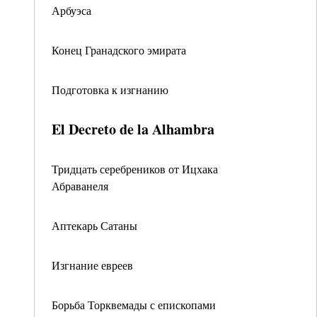
Арбуэса
Конец Гранадского эмирата
Подготовка к изгнанию
El Decreto de la Alhambra
Тридцать серебреников от Ицхака
Абраванеля
Аптекарь Сатаны
Изгнание евреев
Борьба Торквемады с епископами