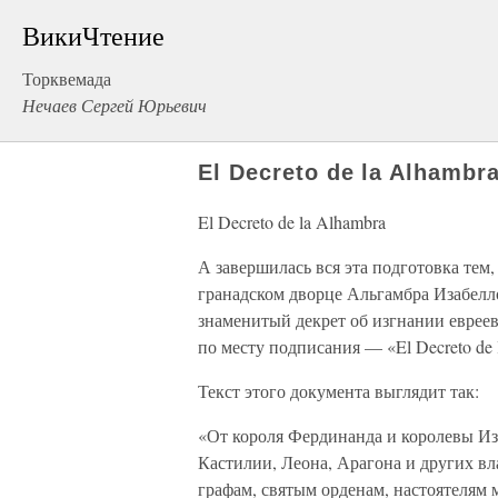
ВикиЧтение
Торквемада
Нечаев Сергей Юрьевич
El Decreto de la Alhambr
El Decreto de la Alhambra
А завершилась вся эта подготовка тем,
гранадском дворце Альгамбра Изабел
знаменитый декрет об изгнании евреев
по месту подписания — «El Decreto de 
Текст этого документа выглядит так:
«От короля Фердинанда и королевы Из
Кастилии, Леона, Арагона и других в
графам, святым орденам, настоятелям 