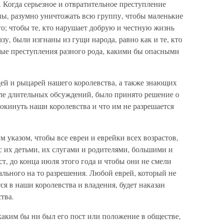
. Когда серьезное и отвратительное преступление
пы, разумно уничтожать всю группу, чтобы маленькие
го; чтобы те, кто нарушает добрую и честную жизнь
азу, были изгнаны из гущи народа, равно как и те, кто
ные преступления разного рода, какими бы опасными
дей и рыцарей нашего королевства, а также знающих
ле длительных обсуждений, было принято решение о
покинуть наши королевства и что им не разрешается
 указом, чтобы все евреи и еврейки всех возрастов,
 их детьми, их слугами и родителями, большими и
т, до конца июля этого года и чтобы они не смели
ального на то разрешения. Любой еврей, который не
ся в наши королевства и владения, будет наказан
тва.
каким бы ни был его пост или положение в обществе,