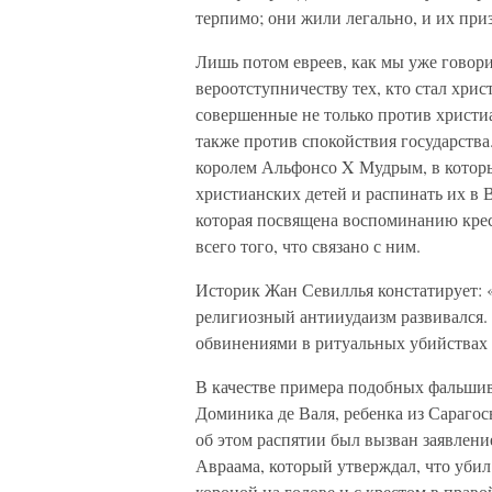
терпимо; они жили легально, и их при
Лишь потом евреев, как мы уже говори
вероотступничеству тех, кто стал хри
совершенные не только против христиа
также против спокойствия государства
королем Альфонсо X Мудрым, в которы
христианских детей и распинать их в 
которая посвящена воспоминанию крес
всего того, что связано с ним.
Историк Жан Севиллья констатирует: «
религиозный антииудаизм развивался.
обвинениями в ритуальных убийствах
В качестве примера подобных фальши
Доминика де Валя, ребенка из Сарагосы
об этом распятии был вызван заявлени
Авраама, который утверждал, что убил
короной на голове и с крестом в право