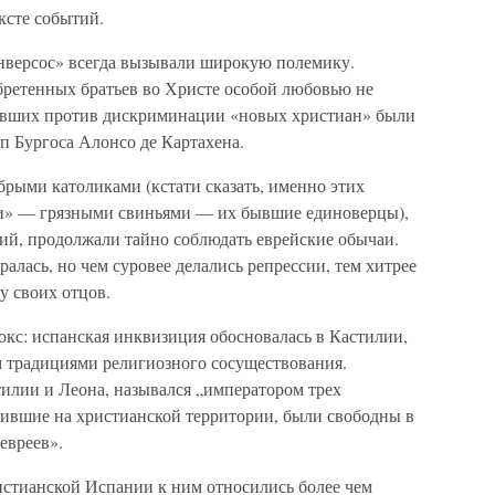
ксте событий.
версос» всегда вызывали широкую полемику.
бретенных братьев во Христе особой любовью не
пивших против дискриминации «новых христиан» были
п Бургоса Алонсо де Картахена.
рыми католиками (кстати сказать, именно этих
и» — грязными свиньями — их бывшие единоверцы),
кий, продолжали тайно соблюдать еврейские обычаи.
алась, но чем суровее делались репрессии, тем хитрее
у своих отцов.
кс: испанская инквизиция обосновалась в Кастилии,
м традициями религиозного сосуществования.
тилии и Леона, назывался „императором трех
ившие на христианской территории, были свободны в
 евреев».
истианской Испании к ним относились более чем