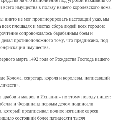
 всего имущества в пользу нашего королевского дома.
бы никто не мог проигнорировать настоящий указ, мы
 всех площадях и местах сбора людей всех городов;
прочтение сопровождалось барабанным боем и
 делал противоположного тому, что предписано, под
конфискации имущества.
первого марта 1492 года от Рождества Господа нашего
анде Колома, секретарь короля и королевы, написавший
личеств».
и арабов и мавров в Испании» по этому поводу пишет:
забелла и Фердинанд первым делом подписали
да, который предписывал полное изгнание евреев,
лишило состояний более пятидесяти тысяч