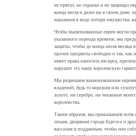
не прятал, не охранял и не защищал ев
конца июля и далее ни в своем доме, н
наказания в виде потери имущества, в
Чтобы вышеназванные евреи могли про
указанного периода времени, мы пред
защиты, чтобы до конца июля месяца в
прочие предметы свободно и так, как и
имеет права наносить им вред, причин
нарушит эту нашу королевскую гарант
Мы разрешаем вышеназванным евреям и
владений, будь то морским или сухопу
золото, ни серебро, ни чеканные моне
королевства.
Таким образом, мы приказываем всем 
лицам, дворянам города Бургоса и дру
вассалам и подданным, чтобы они собл
содержит, чтобы они использовали все