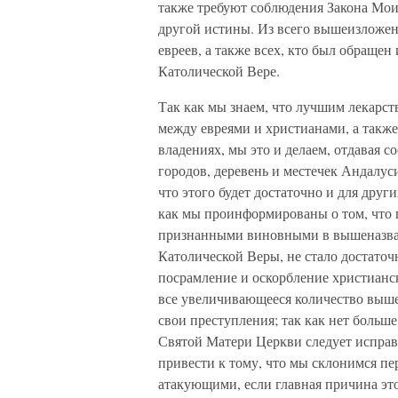
также требуют соблюдения Закона Моис
другой истины. Из всего вышеизложенн
евреев, а также всех, кто был обраще
Католической Вере.
Так как мы знаем, что лучшим лекарст
между евреями и христианами, а также
владениях, мы это и делаем, отдавая
городов, деревень и местечек Андалу
что этого будет достаточно и для друг
как мы проинформированы о том, что 
признанными виновными в вышеназва
Католической Веры, не стало достато
посрамление и оскорбление христианск
все увеличивающееся количество выш
свои преступления; так как нет больш
Святой Матери Церкви следует исправ
привести к тому, что мы склонимся п
атакующими, если главная причина это