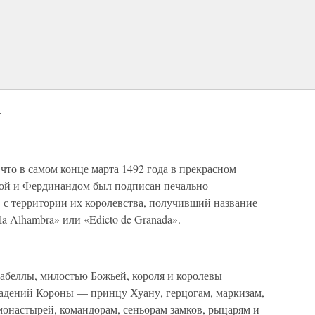
a
 что в самом конце марта 1492 года в прекрасном
лой и Фердинандом был подписан печально
 с территории их королевства, получивший название
la Alhambra» или «Edicto de Granada».
абеллы, милостью Божьей, короля и королевы
ладений Короны — принцу Хуану, герцогам, маркизам,
монастырей, командорам, сеньорам замков, рыцарям и