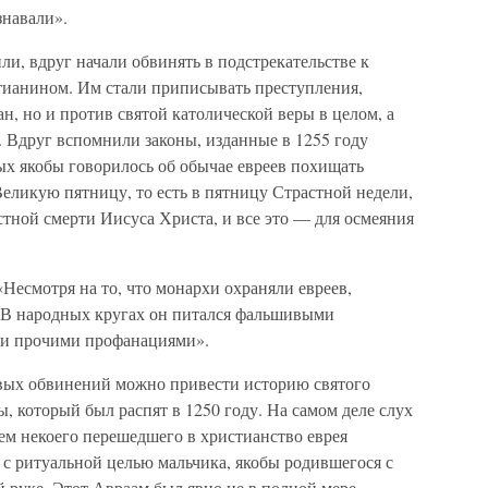
знавали».
ли, вдруг начали обвинять в подстрекательстве к
стианином. Им стали приписывать преступления,
н, но и против святой католической веры в целом, а
. Вдруг вспомнили законы, изданные в 1255 году
х якобы говорилось об обычае евреев похищать
Великую пятницу, то есть в пятницу Страстной недели,
тной смерти Иисуса Христа, и все это — для осмеяния
Несмотря на то, что монархи охраняли евреев,
 В народных кругах он питался фальшивыми
 и прочими профанациями».
вых обвинений можно привести историю святого
, который был распят в 1250 году. На самом деле слух
ем некоего перешедшего в христианство еврея
 с ритуальной целью мальчика, якобы родившегося с
й руке. Этот Авраам был явно не в полной мере