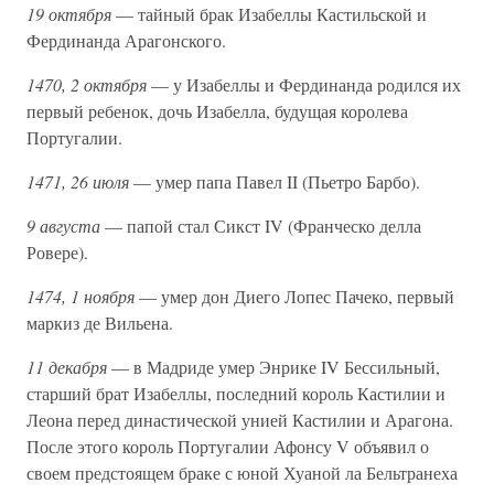
19 октября
— тайный брак Изабеллы Кастильской и
Фердинанда Арагонского.
1470, 2 октября
— у Изабеллы и Фердинанда родился их
первый ребенок, дочь Изабелла, будущая королева
Португалии.
1471, 26 июля
— умер папа Павел II (Пьетро Барбо).
9 августа
— папой стал Сикст IV (Франческо делла
Ровере).
1474, 1 ноября
— умер дон Диего Лопес Пачеко, первый
маркиз де Вильена.
11 декабря
— в Мадриде умер Энрике IV Бессильный,
старший брат Изабеллы, последний король Кастилии и
Леона перед династической унией Кастилии и Арагона.
После этого король Португалии Афонсу V объявил о
своем предстоящем браке с юной Хуаной ла Бельтранеха