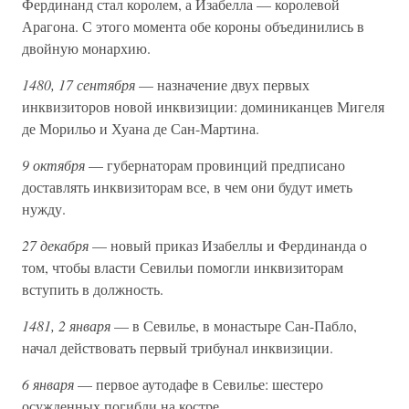
Фердинанд стал королем, а Изабелла — королевой
Арагона. С этого момента обе короны объединились в
двойную монархию.
1480, 17 сентября
— назначение двух первых
инквизиторов новой инквизиции: доминиканцев Мигеля
де Морильо и Хуана де Сан-Мартина.
9 октября
— губернаторам провинций предписано
доставлять инквизиторам все, в чем они будут иметь
нужду.
27 декабря
— новый приказ Изабеллы и Фердинанда о
том, чтобы власти Севильи помогли инквизиторам
вступить в должность.
1481, 2 января
— в Севилье, в монастыре Сан-Пабло,
начал действовать первый трибунал инквизиции.
6 января
— первое аутодафе в Севилье: шестеро
осужденных погибли на костре.