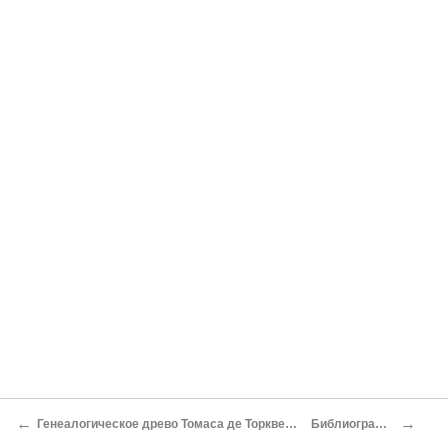
←
→
Генеалогическое древо Томаса де Торквемада
Библиография