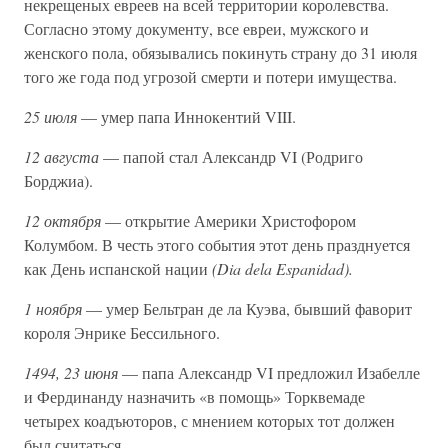
некрещеных евреев на всей территории королевства.
Согласно этому документу, все евреи, мужского и
женского пола, обязывались покинуть страну до 31 июля
того же года под угрозой смерти и потери имущества.
25 июля
— умер папа Иннокентий VIII.
12 августа
— папой стал Александр VI (Родриго
Борджиа).
12 октября
— открытие Америки Христофором
Колумбом. В честь этого события этот день празднуется
как День испанской нации
(Dia dela Espanidad).
1 ноября
— умер Бельтран де ла Куэва, бывший фаворит
короля Энрике Бессильного.
1494, 23 июня
— папа Александр VI предложил Изабелле
и Фердинанду назначить «в помощь» Торквемаде
четырех коадъюторов, с мнением которых тот должен
был считаться.