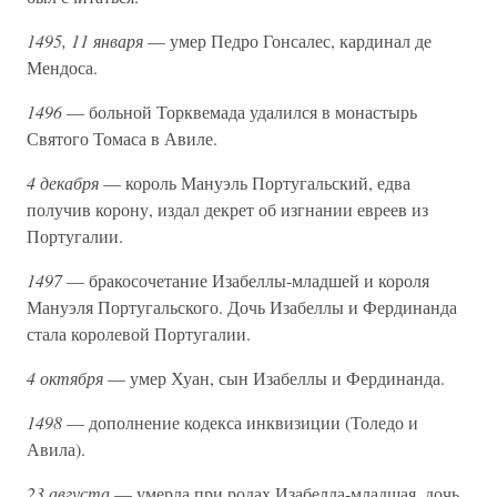
1495, 11 января
— умер Педро Гонсалес, кардинал де
Мендоса.
1496
— больной Торквемада удалился в монастырь
Святого Томаса в Авиле.
4 декабря
— король Мануэль Португальский, едва
получив корону, издал декрет об изгнании евреев из
Португалии.
1497
— бракосочетание Изабеллы-младшей и короля
Мануэля Португальского. Дочь Изабеллы и Фердинанда
стала королевой Португалии.
4 октября
— умер Хуан, сын Изабеллы и Фердинанда.
1498
— дополнение кодекса инквизиции (Толедо и
Авила).
23 августа
— умерла при родах Изабелла-младшая, дочь