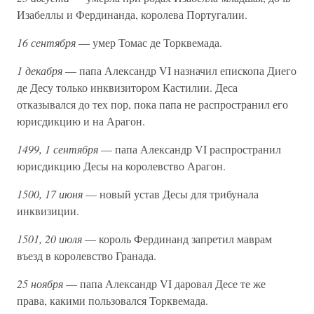
Изабеллы и Фердинанда, королева Португалии.
16 сентября
— умер Томас де Торквемада.
1 декабря
— папа Александр VI назначил епископа Диего
де Десу только инквизитором Кастилии. Деса
отказывался до тех пор, пока папа не распространил его
юрисдикцию и на Арагон.
1499, 1 сентября
— папа Александр VI распространил
юрисдикцию Десы на королевство Арагон.
1500, 17 июня
— новый устав Десы для трибунала
инквизиции.
1501, 20 июля
— король Фердинанд запретил маврам
въезд в королевство Гранада.
25 ноября
— папа Александр VI даровал Десе те же
права, какими пользовался Торквемада.