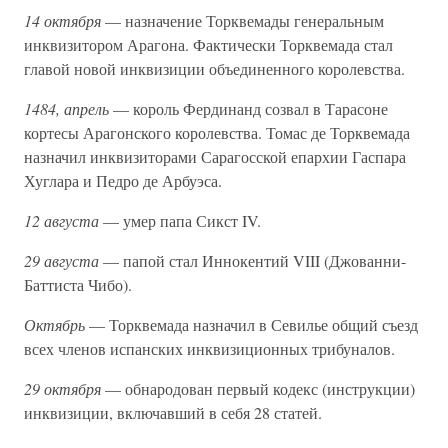
14 октября
— назначение Торквемады генеральным
инквизитором Арагона. Фактически Торквемада стал
главой новой инквизиции объединенного королевства.
1484, апрель
— король Фердинанд созвал в Тарасоне
кортесы Арагонского королевства. Томас де Торквемада
назначил инквизиторами Сарагосской епархии Гаспара
Хуглара и Педро де Арбуэса.
12 августа
— умер папа Сикст IV.
29 августа
— папой стал Иннокентий VIII (Джованни-
Баттиста Чибо).
Октябрь
— Торквемада назначил в Севилье общий съезд
всех членов испанских инквизиционных трибуналов.
29 октября
— обнародован первый кодекс (инструкции)
инквизиции, включавший в себя 28 статей.