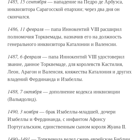
1485, 15 сентября
— нападение на Педро де Арбуэса,
инквизитора Сарагосской епархии; через два дня он
скончался.
1486, 11 февраля
— папа Иннокентий VIII расширил
полномочия Торквемады, назначив его на должность
генерального инквизитора Каталонии и Валенсии.
1487, 6 февраля
— папа Иннокентий VIII удостоверил
звание, данное Торквемаде, для королевств Кастилия,
Леон, Арагон и Валенсия, княжества Каталония и других
владений Фердинанда и Изабеллы.
1488, 7 октября
— дополнение кодекса инквизиции
(Вальядолид).
1490, 3 ноября
— брак Изабеллы-младшей, дочери
Изабеллы и Фердинанда, с инфантом Афонсу
Португальским, единственным сыном короля Жуана II.
1490–1491
— Торквемада велел сжечь еврейские Библии