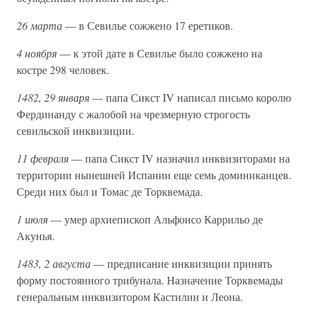
26 марта
— в Севилье сожжено 17 еретиков.
4 ноября
— к этой дате в Севилье было сожжено на
костре 298 человек.
1482, 29 января
— папа Сикст IV написал письмо королю
Фердинанду с жалобой на чрезмерную строгость
севильской инквизиции.
11 февраля
— папа Сикст IV назначил инквизиторами на
территории нынешней Испании еще семь доминиканцев.
Среди них был и Томас де Торквемада.
1 июля
— умер архиепископ Альфонсо Каррильо де
Акунья.
1483, 2 августа
— предписание инквизиции принять
форму постоянного трибунала. Назначение Торквемады
генеральным инквизитором Кастилии и Леона.