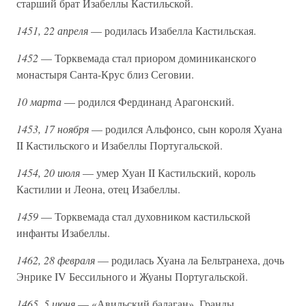
старший брат Изабеллы Кастильской.
1451, 22 апреля
— родилась Изабелла Кастильская.
1452
— Торквемада стал приором доминиканского
монастыря Санта-Крус близ Сеговии.
10 марта
— родился Фердинанд Арагонский.
1453, 17 ноября
— родился Альфонсо, сын короля Хуана
II Кастильского и Изабеллы Португальской.
1454, 20 июля
— умер Хуан II Кастильский, король
Кастилии и Леона, отец Изабеллы.
1459
— Торквемада стал духовником кастильской
инфанты Изабеллы.
1462, 28 февраля
— родилась Хуана ла Бельтранеха, дочь
Энрике IV Бессильного и Жуаны Португальской.
1465, 5 июня
— «Авильский балаган». Гранды