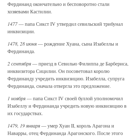
Фердинанд окончательно и бесповоротно стали
хозяевами Кастилии.
1477
— папа Сикст IV утвердил севильский трибунал
инквизиции.
1478, 28 июня
— рождение Хуана, сына Изабеллы и
Фердинанда.
2 сентября
— приезд в Севилью Филиппа де Барбериса,
инквизитора Сицилии. Он посоветовал королю
Фердинанду учредить инквизицию. Изабелла, супруга
Фердинанда, сначала отвергла это предложение.
1 ноября
— папа Сикст IV своей буллой уполномочил
Изабеллу и Фердинанда учредить новую инквизицию в
их государствах.
1479, 19 января
— умер Хуан II, король Арагона и
Наварры, отец Фердинанда Арагонского. После этого