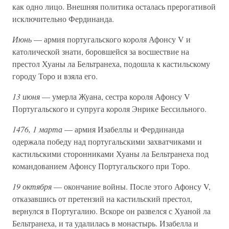
как одно лицо. Внешняя политика осталась прерогативой
исключительно Фердинанда.
Июнь
— армия португальского короля Афонсу V и
католической знати, боровшейся за восшествие на
престол Хуаны ла Бельтранеха, подошла к кастильскому
городу Торо и взяла его.
13 июня
— умерла Жуана, сестра короля Афонсу V
Португальского и супруга короля Энрике Бессильного.
1476, 1 марта
— армия Изабеллы и Фердинанда
одержала победу над португальскими захватчиками и
кастильскими сторонниками Хуаны ла Бельтранеха под
командованием Афонсу Португальского при Торо.
19 октября
— окончание войны. После этого Афонсу V,
отказавшись от претензий на кастильский престол,
вернулся в Португалию. Вскоре он развелся с Хуаной ла
Бельтранеха, и та удалилась в монастырь. Изабелла и