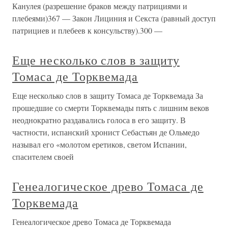
Канулея (разрешение браков между патрициями и
плебеями)367 — Закон Лициния и Секста (равный доступ
патрициев и плебеев к консульству).300 —
Еще несколько слов в защиту
Томаса де Торквемада
Еще несколько слов в защиту Томаса де Торквемада За
прошедшие со смерти Торквемады пять с лишним веков
неоднократно раздавались голоса в его защиту. В
частности, испанский хронист Себастьян де Ольмедо
называл его «молотом еретиков, светом Испании,
спасителем своей
Генеалогическое древо Томаса де
Торквемада
Генеалогическое древо Томаса де Торквемада