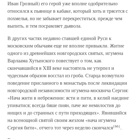
Иван Грозный) его герой уже вполне одобрительно
относился к пьянице в кабаке, который хоть и трясется с
похмелья, но не забывает перекреститься, прежде чем
выпить, и тем посрамляет дьявола.
В других частях недавно ставшей единой Руси к
московским обычаям еще не вполне привыкли. Житие
одного из древнейших новгородских святых, игумена
Варлаама Хутынского повествует о том, как
скончавшийся в XIII веке настоятель не утерпел и
чудесным образом восстал из гроба. Старца возмутило
поведение присланного в монастырь после ликвидации
новгородской независимости игумена-москвича Сергия:
«Нача жити в небрежении: ясти и пити, в келий наедине
упиватися; всегда бяше пиян, паче же немилостив до
нищих и до странных с пути приходящих». Явившийся
на всенощной святой своим жезлом «нача игумена
{66}
Сергия бити», отчего тот через неделю скончался
.