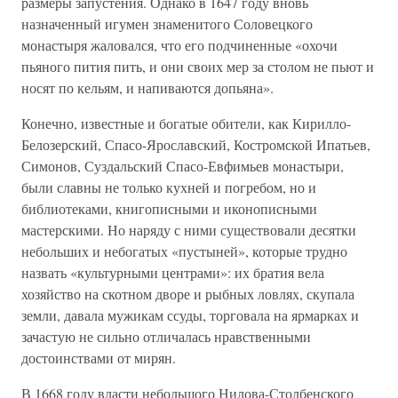
размеры запустения. Однако в 1647 году вновь
назначенный игумен знаменитого Соловецкого
монастыря жаловался, что его подчиненные «охочи
пьяного пития пить, и они своих мер за столом не пьют и
носят по кельям, и напиваются допьяна».
Конечно, известные и богатые обители, как Кирилло-
Белозерский, Спасо-Ярославский, Костромской Ипатьев,
Симонов, Суздальский Спасо-Евфимьев монастыри,
были славны не только кухней и погребом, но и
библиотеками, книгописными и иконописными
мастерскими. Но наряду с ними существовали десятки
небольших и небогатых «пустыней», которые трудно
назвать «культурными центрами»: их братия вела
хозяйство на скотном дворе и рыбных ловлях, скупала
земли, давала мужикам ссуды, торговала на ярмарках и
зачастую не сильно отличалась нравственными
достоинствами от мирян.
В 1668 году власти небольшого Нилова-Столбенского