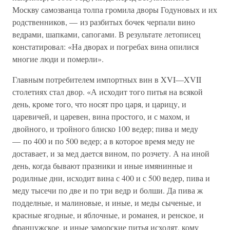
Москву самозванца толпа громила дворы Годуновых и их
родственников, — из разбитых бочек черпали вино
ведрами, шапками, сапогами. В результате летописец
констатировал: «На дворах и погребах вина опилися
многие люди и померли».
Главным потребителем импортных вин в XVI—XVII
столетиях стал двор. «А исходит того питья на всякой
день, кроме того, что носят про царя, и царицу, и
царевичей, и царевен, вина простого, и с махом, и
двойного, и тройного блиско 100 ведер; пива и меду
— по 400 и по 500 ведер; а в которое время меду не
доставает, и за мед дается вином, по розчету. А на иной
день, когда бывают празники и иные имянинные и
родилные дни, исходит вина с 400 и с 500 ведер, пива и
меду тысечи по две и по три ведр и болши. Да пива ж
подделные, и малиновые, и иные, и меды сыченые, и
красные ягодные, и яблочные, и романея, и ренское, и
францужское, и иные заморские питья исходят, кому