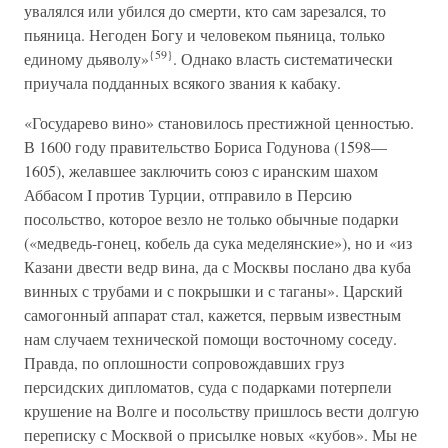
увалялся или убился до смерти, кто сам зарезался, то
пьяница. Негоден Богу и человеком пьяница, только
{59}
единому дьяволу»
. Однако власть систематически
приучала подданных всякого звания к кабаку.
«Государево вино» становилось престижной ценностью.
В 1600 году правительство Бориса Годунова (1598—
1605), желавшее заключить союз с иранским шахом
Аббасом I против Турции, отправило в Персию
посольство, которое везло не только обычные подарки
(«медведь-гонец, кобель да сука меделянские»), но и «из
Казани двести ведр вина, да с Москвы послано два куба
винных с трубами и с покрышки и с таганы». Царский
самогонный аппарат стал, кажется, первым известным
нам случаем технической помощи восточному соседу.
Правда, по оплошности сопровождавших груз
персидских дипломатов, суда с подарками потерпели
крушение на Волге и посольству пришлось вести долгую
переписку с Москвой о присылке новых «кубов». Мы не