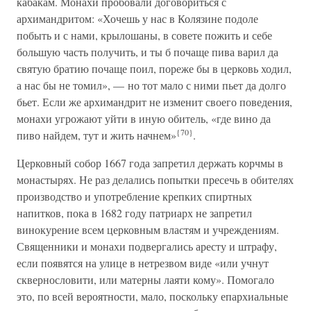
кабакам. Монахи пробовали договориться с
архимандритом: «Хочешь у нас в Колязине подоле
побыть и с нами, крылошаны, в совете пожить и себе
большую часть получить, и ты б почаще пива варил да
святую братию почаще поил, пореже бы в церковь ходил,
а нас бы не томил», — но тот мало с ними пьет да долго
бьет. Если же архимандрит не изменит своего поведения,
монахи угрожают уйти в иную обитель, «где вино да
{70}
пиво найдем, тут и жить начнем»
.
Церковный собор 1667 года запретил держать корчмы в
монастырях. Не раз делались попытки пресечь в обителях
производство и употребление крепких спиртных
напитков, пока в 1682 году патриарх не запретил
винокурение всем церковным властям и учреждениям.
Священники и монахи подвергались аресту и штрафу,
если появятся на улице в нетрезвом виде «или учнут
сквернословити, или матерны лаяти кому». Помогало
это, по всей вероятности, мало, поскольку епархиальные