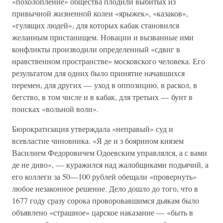
«похолопление» общества плодили выбитых из
привычной жизненной колеи «ярыжек», «казаков»,
«гулящих людей», для которых кабак становился
желанным пристанищем. Новации и вызванные ими
конфликты производили определенный «сдвиг в
нравственном пространстве» московского человека. Его
результатом для одних было принятие начавшихся
перемен, для других — уход в оппозицию, в раскол, в
бегство, в том числе и в кабак, для третьих — бунт в
поисках «вольной воли».
Бюрократизация утверждала «неправый» суд и
всевластие чиновника. «Я де и з боярином князем
Василием Федоровичем Одоевским управлялся, а с вами
де не диво», — куражился над жалобщиками подьячий, а
его коллеги за 50—100 рублей обещали «провернуть»
любое незаконное решение. Дело дошло до того, что в
1677 году сразу сорока проворовавшимся дьякам было
объявлено «страшное» царское наказание — «быть в