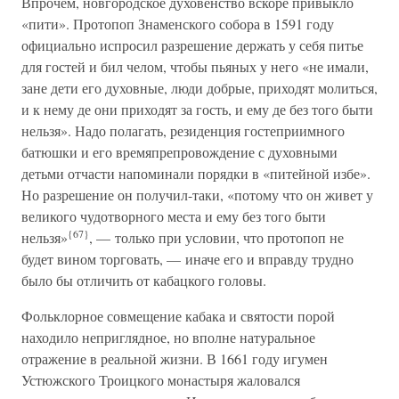
Впрочем, новгородское духовенство вскоре привыкло
«пити». Протопоп Знаменского собора в 1591 году
официально испросил разрешение держать у себя питье
для гостей и бил челом, чтобы пьяных у него «не имали,
зане дети его духовные, люди добрые, приходят молиться,
и к нему де они приходят за гость, и ему де без того быти
нельзя». Надо полагать, резиденция гостеприимного
батюшки и его времяпрепровождение с духовными
детьми отчасти напоминали порядки в «питейной избе».
Но разрешение он получил-таки, «потому что он живет у
великого чудотворного места и ему без того быти
{67}
нельзя»
, — только при условии, что протопоп не
будет вином торговать, — иначе его и вправду трудно
было бы отличить от кабацкого головы.
Фольклорное совмещение кабака и святости порой
находило неприглядное, но вполне натуральное
отражение в реальной жизни. В 1661 году игумен
Устюжского Троицкого монастыря жаловался