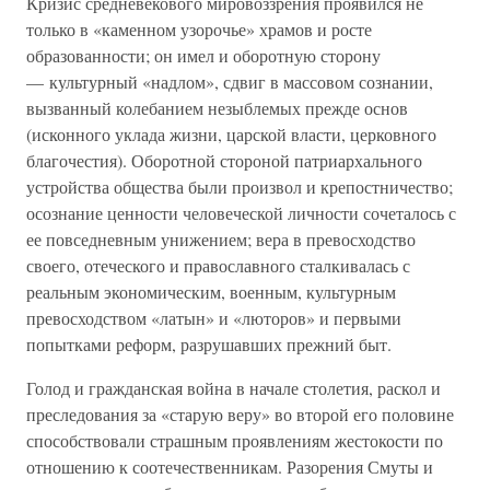
Кризис средневекового мировоззрения проявился не
только в «каменном узорочье» храмов и росте
образованности; он имел и оборотную сторону
— культурный «надлом», сдвиг в массовом сознании,
вызванный колебанием незыблемых прежде основ
(исконного уклада жизни, царской власти, церковного
благочестия). Оборотной стороной патриархального
устройства общества были произвол и крепостничество;
осознание ценности человеческой личности сочеталось с
ее повседневным унижением; вера в превосходство
своего, отеческого и православного сталкивалась с
реальным экономическим, военным, культурным
превосходством «латын» и «люторов» и первыми
попытками реформ, разрушавших прежний быт.
Голод и гражданская война в начале столетия, раскол и
преследования за «старую веру» во второй его половине
способствовали страшным проявлениям жестокости по
отношению к соотечественникам. Разорения Смуты и