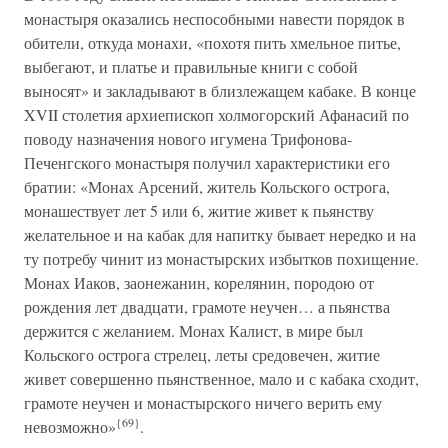
монастыря оказались неспособными навести порядок в
обители, откуда монахи, «похотя пить хмельное питье,
выбегают, и платье и правильные книги с собой
выносят» и закладывают в близлежащем кабаке. В конце
XVII столетия архиепископ холмогорский Афанасий по
поводу назначения нового игумена Трифонова-
Печенгского монастыря получил характеристики его
братии: «Монах Арсений, житель Кольского острога,
монашествует лет 5 или 6, житие живет к пьянству
желательное и на кабак для напитку бывает нередко и на
ту потребу чинит из монастырских избытков похищение.
Монах Иаков, заонежанин, корелянин, породою от
рождения лет двадцати, грамоте неучен… а пьянства
держится с желанием. Монах Калист, в мире был
Кольского острога стрелец, леты средовечен, житие
живет совершенно пьянственное, мало и с кабака сходит,
грамоте неучен и монастырского ничего верить ему
{69}
невозможно»
.