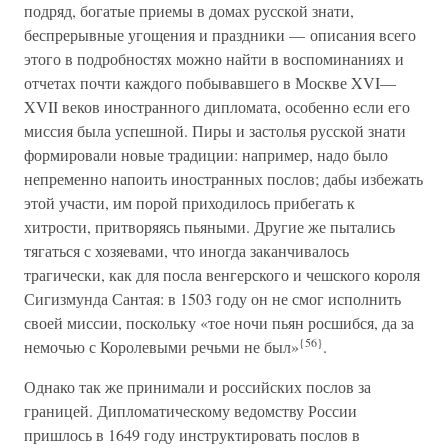
подряд, богатые приемы в домах русской знати,
беспрерывные угощения и праздники — описания всего
этого в подробностях можно найти в воспоминаниях и
отчетах почти каждого побывавшего в Москве XVI—
XVII веков иностранного дипломата, особенно если его
миссия была успешной. Пиры и застолья русской знати
формировали новые традиции: например, надо было
непременно напоить иностранных послов; дабы избежать
этой участи, им порой приходилось прибегать к
хитрости, притворяясь пьяными. Другие же пытались
тягаться с хозяевами, что иногда заканчивалось
трагически, как для посла венгерского и чешского короля
Сигизмунда Сантая: в 1503 году он не смог исполнить
своей миссии, поскольку «тое ночи пьян росшибся, да за
{56}
немочью с Королевыми речьми не был»
.
Однако так же принимали и российских послов за
границей. Дипломатическому ведомству России
пришлось в 1649 году инструктировать послов в