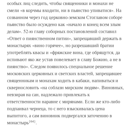
особых лиц следить, чтобы священники и монахи не
смели «в корчмы входити, ни в пьянство упиватися». На
созванном через год церковно-земском Стоглавом соборе
пьянство было осуждено как «начало и конец всем злым
делам». 52-ю главу соборных постановлений составил
«Ответ о пиянственном питии», запрещавший держать в
монастырях «вино горячее», но разрешавший братии
употреблять квасы и «фряжские вина, где обрящутся, да
испивают яко же устав повелевает в славу Божию, а не в
пиянство». Следом появилось специальное решение
московских церковных и светских властей, запрещавшее
священникам и монахам ходить в кабаки, напиваться и
сквернословить «на соблазн мирским людям». Виновных,
невзирая на сан, надлежало привлекать к
ответственности наравне с мирянами. Если же кто-либо
подпаивал чернеца, то с него взыскивалась цена
выпитого, а сам виновник подвергался заточению в
{64}
монастырь
.