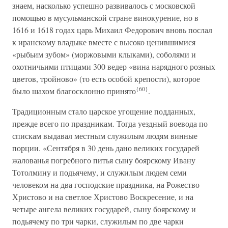
знаем, насколько успешно развивалось с московской
помощью в мусульманской стране винокурение, но в
1616 и 1618 годах царь Михаил Федорович вновь послал
к иранскому владыке вместе с высоко ценившимися
«рыбьим зубом» (моржовыми клыками), соболями и
охотничьими птицами 300 ведер «вина нарядного розных
цветов, тройново» (то есть особой крепости), которое
{60}
было шахом благосклонно принято
.
Традиционным стало царское угощение подданных,
прежде всего по праздникам. Тогда уездный воевода по
спискам выдавал местным служилым людям винные
порции. «Сентября в 30 день дано великих государей
жалованья погребного питья сыну боярскому Ивану
Тотолмину и подьячему, и служилым людем семи
человеком на два господские праздника, на Рожество
Христово и на светлое Христово Воскресение, и на
четыре ангела великих государей, сыну боярскому и
подьячему по три чарки, служилым по две чарки