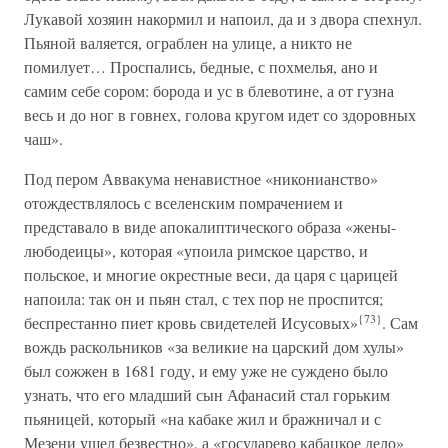
Лукавой хозяин накормил и напоил, да и з двора спехнул.
Пьяной валяется, ограблен на улице, а никто не
помилует… Проспались, бедные, с похмелья, ано и
самим себе сором: борода и ус в блевотине, а от гузна
весь и до ног в говнех, голова кругом идет со здоровных
чаш».
Под пером Аввакума ненавистное «никонианство»
отождествлялось с вселенским помрачением и
представало в виде апокалиптического образа «жены-
любодеицы», которая «упоила римское царство, и
польское, и многие окрестные веси, да царя с царицей
напоила: так он и пьян стал, с тех пор не проспится;
{73}
беспрестанно пиет кровь свидетелей Исусовых»
. Сам
вождь раскольников «за великие на царский дом хулы»
был сожжен в 1681 году, и ему уже не суждено было
узнать, что его младший сын Афанасий стал горьким
пьяницей, который «на кабаке жил и бражничал и с
Мезени ушел безвестно», а «государево кабацкое дело»