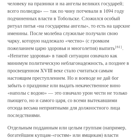
человеку на празники и на ангелы великих государей;
всего полведра» — так по чину потчевали в 1б94 году
подчиненных власти в Тобольске. Сложился особый
ритуал питья «на государевы ангелы», то есть на царские
именины. После молебна служилые получали свою
чарку, которую надлежало «честно» (с громким
{61}
пожеланием царю здоровья и многолетия) выпить
.
«Непитие здоровья» в такой ситуации означало как
минимум политическую неблагонадежность, а позднее в
просвещенном XVIII веке стало считаться самым
настоящим преступлением. Но и воеводе не дай бог
забыть о празднике или выдать некачественное вино
«наполы с водою» — это означало урон чести не только
пьющего, но и самого царя, со всеми вытекавшими
отсюда весьма неприятными для должностного лица
последствиями.
Отдельным подданным или целым группам (например,
богатейшим купцам-«гостям» или ямщикам) власти