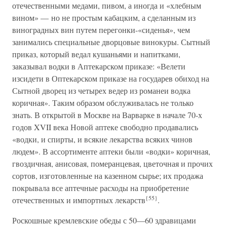
отечественными медами, пивом, а иногда и «хлебным
вином» — но не простым кабацким, а сделанным из
виноградных вин путем перегонки-«сиденья», чем
занимались специальные дворцовые винокуры. Сытный
приказ, который ведал кушаньями и напитками,
заказывал водки в Аптекарском приказе: «Велети
изсидети в Оптекарском приказе на государев обиход на
Сытной дворец из четырех ведер из романеи водка
коричная». Таким образом обслуживалась не только
знать. В открытой в Москве на Варварке в начале 70-х
годов XVII века Новой аптеке свободно продавались
«водки, и спирты, и всякие лекарства всяких чинов
людем». В ассортименте аптеки были «водки» коричная,
гвоздичная, анисовая, померанцевая, цветочная и прочих
сортов, изготовленные на казенном сырье; их продажа
покрывала все аптечные расходы на приобретение
{55}
отечественных и импортных лекарств
.
Роскошные кремлевские обеды с 50—60 здравицами