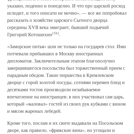
указано, поденно и понеделно. И что про царской росход
исходит, и того описати не мочно», — все же попробовал
рассказать о хозяйстве царского Сытного дворца
середины XVII века эмигрант, бывший подьячий
{54}
Григорий Котошихин
.
«Заморские питья» шли не только на государев стол. Ими
потчевали прибывших в Москву иностранных
дипломатов. Заключительным этапом благополучно
завершившегося посольства был торжественный прием с
парадным обедом. Такие пиршества в Кремлевском
дворце с горой золотой посуды, сотнями перемен блюд и
десятками тостов производили незабываемое
впечатление на иностранцев; в них участвовал сам царь,
который «жаловал» гостей из своих рук кубками с вином
и мясом жареных лебедей.
Кроме того, послам и их свите выдавали на Посольском
дворе, как правило, «фряжские вина», но угощали и