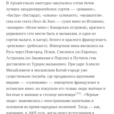
В Архангельске ежегодно закупались сотни бочек
лучших западноевропейских сортов — «романеи»,
«бастра» (бастардо), «алкана» (аликанте), «мушкателя»,
сека или секта (Seco de Jeres — сухое вино из Испании),
«кинареи» (белое вино с Канарских островов), красного
церковного (это могли быть и мальвазия, и один из
сортов малаги, и кагор), белого и красного французского,
«ренсково» (рейнского). Импортные вина ввозились на
Русь через Новгород, Псков, Смоленск (из Европы),
Астрахань (из Закавказья и Персии) и Путивль (так
доставляли из Турции мальвазию). При царе Алексее
Михайловиче в московском Китай-городе уже
существовали погреба, где продавалось крупными
мерами — «галенками» — импортное французское и
испанское вино; но покупали его только люди знатные и
{53}
богатые и жившие в столице иноземцы
. «Черные
люди» знакомились с иностранными напитками в
основном во время народных волнений. Тогда — как,
например, в 1605 году, когда перед вступлением в