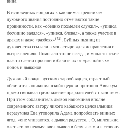
вина.
В исповедных вопросах к кающимся грешникам
духовного звания постоянно отмечаются такие
провинности, как «обедню похмелен служил», «упився,
бесчинно валялся», «упився, блевал», а также участие в
{72}
драках и даже «разбоях»
. Буйных пьяниц из
духовенства ссылали в монастыри «для исправления и
вытрезвления». Помогало это не всегда, и монастырские
власти слезно просили избавить их от «распойных»
попов и дьяконов.
Духовный вождь русских старообрядцев, страстный
обличитель «никонианской» церкви протопоп Аввакум
прямо связывал грехопадение прародителей с пьянством.
При этом соблазнитель-дьявол напоминал вполне
современного автору лихого кабацкого целовальника:
неразумная Ева уговорила Адама попробовать винных
ягод, «оне упиваются, а дьявол радуется… О, миленькие,
одеть стало некому; ввел дьявол в беду, а сам и в сторону.