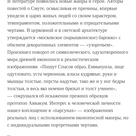
В литературе появились новые жанры и герои. Авторы
повестей о Смуте, осмысливая ее причины, впервые
увидели в царях живых людей со своим характером,
темпераментом, положительными и отрицательными
чертами. В церковной и в светской архитектуре
утверждается «московское (нарышкинское) барокко» с
обилием декоративных элементов — «узорочьем».
Произошел поворот от символического, одухотворенного
мира древней иконописи к реалистическим
изображениям. «Пишут Спасов образ, Еммануила, лице
одутловато, уста червонная, власы кудрявые, руки и
мышцы толстые, персты надутые, тако же и у ног бедры
толстыя, и весь яко немчин брюхат и толст учинен»,
— сокрушался об искажении прежних образцов
протопоп Аввакум. Интерес к человеческой личности
нашел воплощение в «парсунах» — изображениях
реальных лиц с использованием иконописной манеры, но
с индивидуальными портретными чертами.