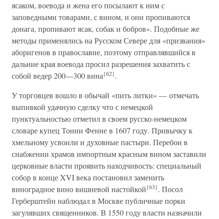
ясаком, воевода и жена его посылают к ним с
заповедными товарами, с вином, и они пропиваются
донага, пропивают ясак, собак и бобров». Подобные же
методы применялись на Русском Севере для «призвания»
аборигенов в православие, поэтому отправлявшийся в
дальние края воевода просил разрешения захватить с
{62}
собой ведер 200—300 вина
.
У торговцев вошло в обычай «пить литки» — отмечать
выпивкой удачную сделку что с немецкой
пунктуальностью отметил в своем русско-немецком
словаре купец Тонни Фенне в 1607 году. Привычку к
хмельному усвоили и духовные пастыри. Перебои в
снабжении храмов импортным красным вином заставили
церковные власти проявить находчивость: специальный
собор в конце XVI века постановил заменить
{63}
виноградное вино вишневой настойкой
. Посол
Герберштейн наблюдал в Москве публичные порки
загулявших священников. В 1550 году власти назначили