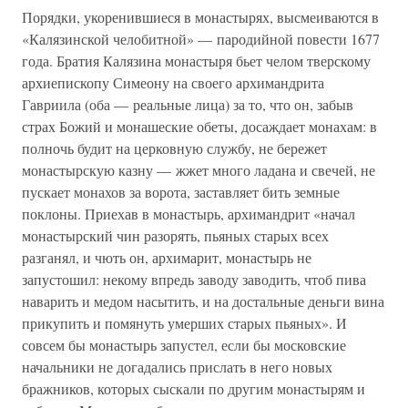
Порядки, укоренившиеся в монастырях, высмеиваются в
«Калязинской челобитной» — пародийной повести 1677
года. Братия Калязина монастыря бьет челом тверскому
архиепископу Симеону на своего архимандрита
Гавриила (оба — реальные лица) за то, что он, забыв
страх Божий и монашеские обеты, досаждает монахам: в
полночь будит на церковную службу, не бережет
монастырскую казну — жжет много ладана и свечей, не
пускает монахов за ворота, заставляет бить земные
поклоны. Приехав в монастырь, архимандрит «начал
монастырский чин разорять, пьяных старых всех
разганял, и чють он, архимарит, монастырь не
запустошил: некому впредь заводу заводить, чтоб пива
наварить и медом насытить, и на достальные деньги вина
прикупить и помянуть умерших старых пьяных». И
совсем бы монастырь запустел, если бы московские
начальники не догадались прислать в него новых
бражников, которых сыскали по другим монастырям и