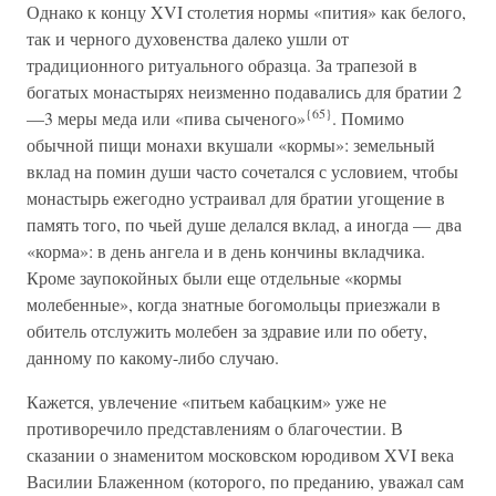
Однако к концу XVI столетия нормы «пития» как белого,
так и черного духовенства далеко ушли от
традиционного ритуального образца. За трапезой в
богатых монастырях неизменно подавались для братии 2
{65}
—3 меры меда или «пива сыченого»
. Помимо
обычной пищи монахи вкушали «кормы»: земельный
вклад на помин души часто сочетался с условием, чтобы
монастырь ежегодно устраивал для братии угощение в
память того, по чьей душе делался вклад, а иногда — два
«корма»: в день ангела и в день кончины вкладчика.
Кроме заупокойных были еще отдельные «кормы
молебенные», когда знатные богомольцы приезжали в
обитель отслужить молебен за здравие или по обету,
данному по какому-либо случаю.
Кажется, увлечение «питьем кабацким» уже не
противоречило представлениям о благочестии. В
сказании о знаменитом московском юродивом XVI века
Василии Блаженном (которого, по преданию, уважал сам