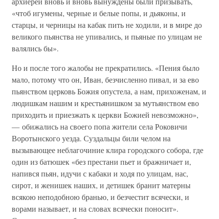
архиереи вновь и вновь вынуждены были призывать,
«чтоб игумены, черные и белые попы, и дьяконы, и
старцы, и черницы на кабак пить не ходили, и в мире до
великого пьянства не упивались, и пьяные по улицам не
валялись бы».
Но и после того жалобы не прекратились. «Пения было
мало, потому что он, Иван, безчисленно пивал, и за ево
пьянством церковь Божия опустела, а нам, прихоженам, и
людишкам нашим и крестьянишком за мутьянством ево
приходить и приезжать к церкви Божией невозможно»,
— обижались на своего попа жители села Роковичи
Воротынского уезда. Суздальцы били челом на
вызывающее неблагочиние клира городского собора, где
один из батюшек «без престани пьет и бражничает и,
напився пьян, идучи с кабаки и ходя по улицам, нас,
сирот, и женишек наших, и детишек бранит матерны
всякою неподобною бранью, и безчестит всячески, и
ворами называет, и на словах всячески поносит».