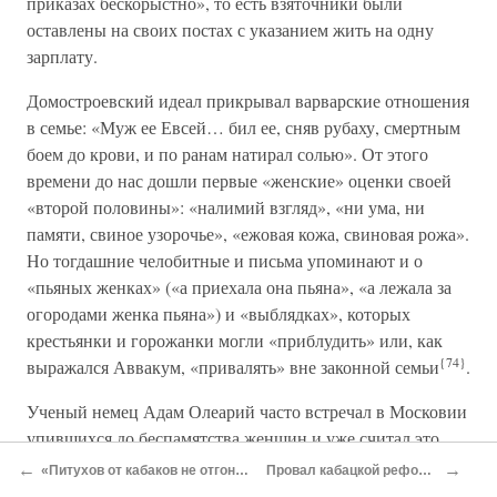
приказах бескорыстно», то есть взяточники были
оставлены на своих постах с указанием жить на одну
зарплату.
Домостроевский идеал прикрывал варварские отношения
в семье: «Муж ее Евсей… бил ее, сняв рубаху, смертным
боем до крови, и по ранам натирал солью». От этого
времени до нас дошли первые «женские» оценки своей
«второй половины»: «налимий взгляд», «ни ума, ни
памяти, свиное узорочье», «ежовая кожа, свиновая рожа».
Но тогдашние челобитные и письма упоминают и о
«пьяных женках» («а приехала она пьяна», «а лежала за
огородами женка пьяна») и «выблядках», которых
крестьянки и горожанки могли «приблудить» или, как
{74}
выражался Аввакум, «привалять» вне законной семьи
.
Ученый немец Адам Олеарий часто встречал в Московии
упившихся до беспамятства женщин и уже считал это
«обыденным». Но и в отечественном рукописном
←
→
«Питухов от кабаков не отгонять»
Провал кабацкой реформы
сборнике церковных проповедей «Статир» появляется,