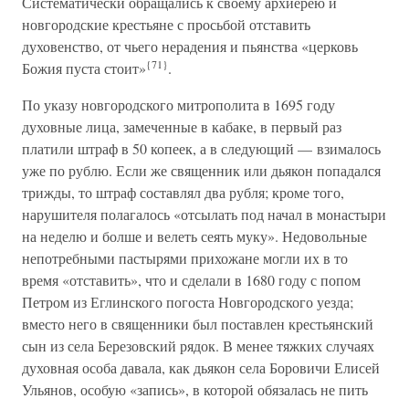
Систематически обращались к своему архиерею и
новгородские крестьяне с просьбой отставить
духовенство, от чьего нерадения и пьянства «церковь
{71}
Божия пуста стоит»
.
По указу новгородского митрополита в 1695 году
духовные лица, замеченные в кабаке, в первый раз
платили штраф в 50 копеек, а в следующий — взималось
уже по рублю. Если же священник или дьякон попадался
трижды, то штраф составлял два рубля; кроме того,
нарушителя полагалось «отсылать под начал в монастыри
на неделю и болше и велеть сеять муку». Недовольные
непотребными пастырями прихожане могли их в то
время «отставить», что и сделали в 1680 году с попом
Петром из Еглинского погоста Новгородского уезда;
вместо него в священники был поставлен крестьянский
сын из села Березовский рядок. В менее тяжких случаях
духовная особа давала, как дьякон села Боровичи Елисей
Ульянов, особую «запись», в которой обязалась не пить