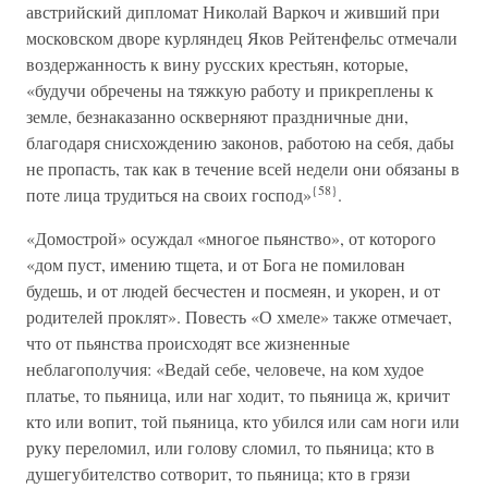
австрийский дипломат Николай Варкоч и живший при
московском дворе курляндец Яков Рейтенфельс отмечали
воздержанность к вину русских крестьян, которые,
«будучи обречены на тяжкую работу и прикреплены к
земле, безнаказанно оскверняют праздничные дни,
благодаря снисхождению законов, работою на себя, дабы
не пропасть, так как в течение всей недели они обязаны в
{58}
поте лица трудиться на своих господ»
.
«Домострой» осуждал «многое пьянство», от которого
«дом пуст, имению тщета, и от Бога не помилован
будешь, и от людей бесчестен и посмеян, и укорен, и от
родителей проклят». Повесть «О хмеле» также отмечает,
что от пьянства происходят все жизненные
неблагополучия: «Ведай себе, человече, на ком худое
платье, то пьяница, или наг ходит, то пьяница ж, кричит
кто или вопит, той пьяница, кто убился или сам ноги или
руку переломил, или голову сломил, то пьяница; кто в
душегубителство сотворит, то пьяница; кто в грязи