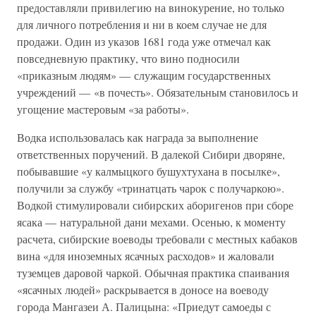
предоставляли привилегию на винокурение, но только
для личного потребления и ни в коем случае не для
продажи. Один из указов 1681 года уже отмечал как
повседневную практику, что вино подносили
«приказным людям» — служащим государственных
учреждений — «в почесть». Обязательным становилось и
угощение мастеровым «за работы».
Водка использовалась как награда за выполнение
ответственных поручений. В далекой Сибири дворяне,
побывавшие «у калмыцкого бушухтухана в посылке»,
получили за службу «тринатцать чарок с получаркою».
Водкой стимулировали сибирских аборигенов при сборе
ясака — натуральной дани мехами. Осенью, к моменту
расчета, сибирские воеводы требовали с местных кабаков
вина «для иноземных ясачных расходов» и жаловали
туземцев даровой чаркой. Обычная практика спаивания
«ясачных людей» раскрывается в доносе на воеводу
города Мангазеи А. Палицына: «Приедут самоеды с