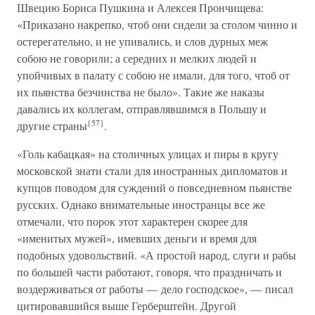
Швецию Бориса Пушкина и Алексея Прончищева:
«Приказано накрепко, чтоб они сидели за столом чинно и
остерегательно, и не упивались, и слов дурных меж
собою не говорили; а середних и мелких людей и
упойчивых в палату с собою не имали, для того, чтоб от
их пьянства безчинства не было». Такие же наказы
давались их коллегам, отправлявшимся в Польшу и
{57}
другие страны
.
«Голь кабацкая» на столичных улицах и пиры в кругу
московской знати стали для иностранных дипломатов и
купцов поводом для суждений о повседневном пьянстве
русских. Однако внимательные иностранцы все же
отмечали, что порок этот характерен скорее для
«именитых мужей», имевших деньги и время для
подобных удовольствий. «А простой народ, слуги и рабы
по большей части работают, говоря, что праздничать и
воздерживаться от работы — дело господское», — писал
цитировавшийся выше Герберштейн. Другой