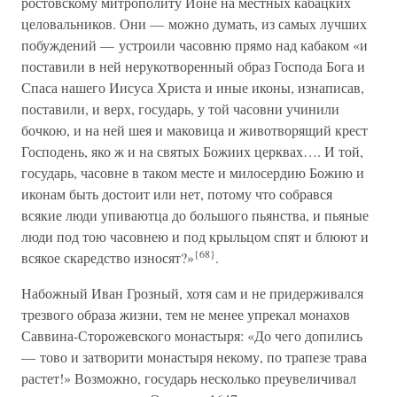
ростовскому митрополиту Ионе на местных кабацких
целовальников. Они — можно думать, из самых лучших
побуждений — устроили часовню прямо над кабаком «и
поставили в ней нерукотворенный образ Господа Бога и
Спаса нашего Иисуса Христа и иные иконы, изнаписав,
поставили, и верх, государь, у той часовни учинили
бочкою, и на ней шея и маковица и животворящий крест
Господень, яко ж и на святых Божиих церквах…. И той,
государь, часовне в таком месте и милосердию Божию и
иконам быть достоит или нет, потому что собрався
всякие люди упиваютца до большого пьянства, и пьяные
люди под тою часовнею и под крыльцом спят и блюют и
{68}
всякое скаредство износят?»
.
Набожный Иван Грозный, хотя сам и не придерживался
трезвого образа жизни, тем не менее упрекал монахов
Саввина-Сторожевского монастыря: «До чего допились
— тово и затворити монастыря некому, по трапезе трава
растет!» Возможно, государь несколько преувеличивал