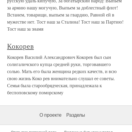
русскую удаль кипучую, За богатырский народ! Выпьем
за армию нашу могучую, Выпьем за доблестный флот!
Встанем, товарищи, выпьем за гвардию, Равной ей в
мужестве нет. Тост наш за Сталина! Тост наш за Партию!
Тост наш за знамя
Кокорев
Кокорев Василий Александрович Кокорев был сын
солигаличского купца средней руки, торговавшего
солью. Мать его была женщина редких качеств, и всю
свою жизнь Коко рев внимательно слушал ее советы.
Семья была старообрядческая, принадлежала к
беспоповскому поморскому
О проекте
Разделы