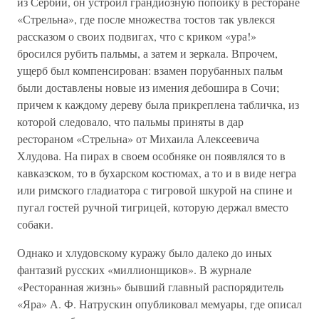
из Сербии, он устроил грандиозную попойку в ресторане
«Стрельна», где после множества тостов так увлекся
рассказом о своих подвигах, что с криком «ура!»
бросился рубить пальмы, а затем и зеркала. Впрочем,
ущерб был компенсирован: взамен порубанных пальм
были доставлены новые из имения дебошира в Сочи;
причем к каждому дереву была прикреплена табличка, из
которой следовало, что пальмы приняты в дар
рестораном «Стрельна» от Михаила Алексеевича
Хлудова. На пирах в своем особняке он появлялся то в
кавказском, то в бухарском костюмах, а то и в виде негра
или римского гладиатора с тигровой шкурой на спине и
пугал гостей ручной тигрицей, которую держал вместо
собаки.
Однако и хлудовскому куражу было далеко до иных
фантазий русских «миллионщиков». В журнале
«Ресторанная жизнь» бывший главный распорядитель
«Яра» А. Ф. Натрускин опубликовал мемуары, где описал