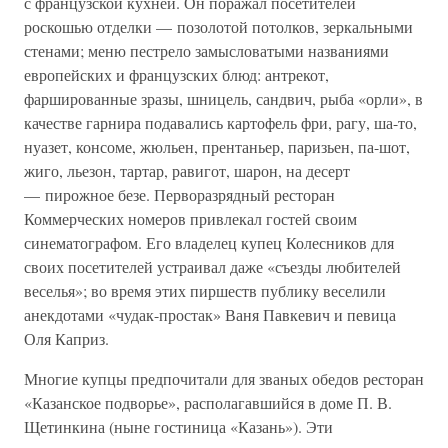
с французской кухней. Он поражал посетителей
роскошью отделки — позолотой потолков, зеркальными
стенами; меню пестрело замысловатыми названиями
европейских и французских блюд: антрекот,
фаршированные зразы, шницель, сандвич, рыба «орли», в
качестве гарнира подавались картофель фри, рагу, ша-то,
нуазет, консоме, жюльен, прентаньер, паризьен, па-шот,
жиго, льезон, тартар, равигот, шарон, на десерт
— пирожное безе. Перворазрядный ресторан
Коммерческих номеров привлекал гостей своим
синематографом. Его владелец купец Колесников для
своих посетителей устраивал даже «съезды любителей
веселья»; во время этих пиршеств публику веселили
анекдотами «чудак-простак» Ваня Павкевич и певица
Оля Каприз.
Многие купцы предпочитали для званых обедов ресторан
«Казанское подворье», располагавшийся в доме П. В.
Щетинкина (ныне гостиница «Казань»). Эти