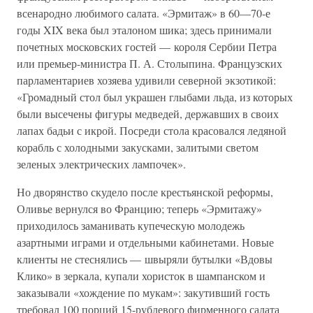
всенародно любимого салата. «Эрмитаж» в 60—70-е
годы XIX века был эталоном шика; здесь принимали
почетных московских гостей — короля Сербии Петра
или премьер-министра П. А. Столыпина. Французских
парламентариев хозяева удивили северной экзотикой:
«Громадный стол был украшен глыбами льда, из которых
были высечены фигуры медведей, державших в своих
лапах бадьи с икрой. Посреди стола красовался ледяной
корабль с холодными закусками, залитыми светом
зеленых электрических лампочек».
Но дворянство скудело после крестьянской реформы,
Оливье вернулся во Францию; теперь «Эрмитажу»
приходилось заманивать купеческую молодежь
азартными играми и отдельными кабинетами. Новые
клиенты не стеснялись — швыряли бутылки «Вдовы
Клико» в зеркала, купали хористок в шампанском и
заказывали «хождение по мукам»: закутивший гость
требовал 100 порций 15-рублевого фирменного салата