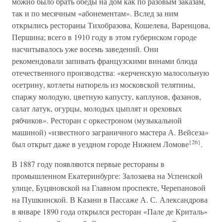
можно было брать обеды на дом как по разовым заказам,
так и по месячным «абонементам». Вслед за ним
открылись рестораны Тихобразова, Кошелева, Варенцова,
Першина; всего в 1910 году в этом губернском городе
насчитывалось уже восемь заведений. Они
рекомендовали запивать французскими винами блюда
отечественного производства: «керченскую малосольную
осетрину, котлеты натюрель из московской телятины,
спаржу молодую, цветную капусту, каплунов, фазанов,
салат латук, огурцы, молодых цыплят и ореховых
рябчиков». Ресторан с оркестроном (музыкальной
машиной) «известного заграничного мастера А. Вейсеза»
{26}
был открыт даже в уездном городе Нижнем Ломове
.
В 1887 году появляются первые рестораны в
промышленном Екатеринбурге: Залозаева на Успенской
улице, Буцяновской на Главном проспекте, Черепановой
на Пушкинской. В Казани в Пассаже А. С. Александрова
в январе 1890 года открылся ресторан «Пале де Криталь»