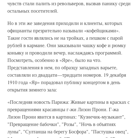
чувств стали палить из револьверов, вызвав панику среди
остальных посетителей.
Но в эти же заведения приходили и клиенты, которых
официанты презрительно называли «кофейщиками».
Такие гости являлись не на тройках, а пешком с парой
рублей в кармане. Они заказывали чашку кофе и рюмку
коньяку и проводили вечер, наслаждаясь программой.
Посмотреть, особенно в «Яре», было на что.
Представления в нем, по образцу западных варьете,
составляли из двадцати—тридцати номеров. 19 декабря
1910 года «Яр» порадовал публику концертом в день
открытия зимнего зала:
«Последняя новость Парижа: Живые картины в красках с
превращениями красавицы г-жи Лизон Прони. Г-жа
Лизон Прони явится в картинах: "Кузнечик-музыкант",
"Превращение бабочки", "Розы", "Ночь в объятиях
луны", "Султанша на берегу Босфора", "Пастушка овец",