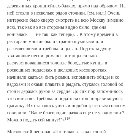
деревянных кронштейнах-балках, прямо над обрывом. На
ней стояли в несколько рядов столики. [см. илл.] Очень
интересно было сверху смотреть на всю Москву (именно
всю, так как во все стороны видно было, где она
кончалась, — не так, как теперь)… К этому времени в
ресторане многие были странно шумными или
разомлевшими и требовали цыган. Под их за душу
хватающие песни, романсы и танцы сильно
расчувствовавшиеся толстые бородатые купцы в
роскошных поддевках и шелковых косоворотках
начинали каяться, бить рюмки, вспоминать обиды и со
вздохами и охами плакать и рыдать, стукаясь головой об
стол и держась рукой за сердце. До сих пор запомнилось
это свинство. Требовали подать на стол понравившуюся
цыганку. Их старались унять и подобострастным голосом
говорили: "Ваше благородие, рачков еще не угодно ли-с?
{19}
Можно подать сей минут!"»
Московский ресторан «Полтава» зазывал гостей