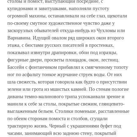
столбы и помост, выступающий посредине, с
купидонами и завитушками, наполняли пустоту
огромной махины, останавливали на себе глаз, щекотали
по-своему смутное художественное чувство даже у
заскорузлых обывателей откуда-нибудь из Чухломы или
Варнавина. Идущий овалом ряд широких окон второго
этажа, с бюстами русских писателей в простенках,
показывал извнутри драпировки, обои под изразцы,
фигурные двери, просветы площадок, окон, лестниц.
Бассейн с фонтанчиком прибавлял к смягченному топоту
ног по асфальту тонкое журчание струек воды. От них
шла свежесть, которая говорила как будто о присутствии
зелени или грота из мшистых камней. По стенам пологие
диваны темно-малинового трипа успокаивали зрение и
манили к себе за столы, покрытые свежим, глянцевито-
выглаженным бельем. Столики поменьше, расставленные
по обеим сторонам помоста и столбов, сгущали
трактирную жизнь. Черный с украшениями буфет под
часами, занимающий всю заднюю стену, покрытый