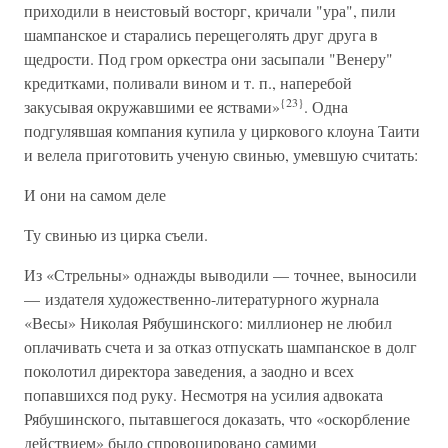
приходили в неистовый восторг, кричали "ура", пили
шампанское и старались перещеголять друг друга в
щедрости. Под гром оркестра они засыпали "Венеру"
кредитками, поливали вином и т. п., наперебой
{23}
закусывая окружавшими ее яствами»
. Одна
подгулявшая компания купила у циркового клоуна Таити
и велела приготовить ученую свинью, умевшую считать:
И они на самом деле
Ту свинью из цирка съели.
Из «Стрельны» однажды выводили — точнее, выносили
— издателя художественно-литературного журнала
«Весы» Николая Рябушинского: миллионер не любил
оплачивать счета и за отказ отпускать шампанское в долг
поколотил директора заведения, а заодно и всех
попавшихся под руку. Несмотря на усилия адвоката
Рябушинского, пытавшегося доказать, что «оскорбление
действием» было спровоцировано самими