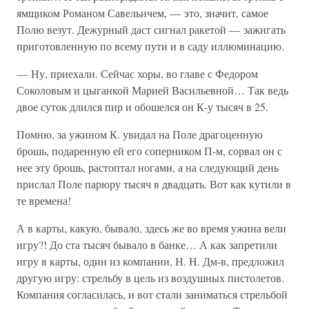
ямщиком Романом Савельичем, — это, значит, самое
Полю везут. Дежурный даст сигнал ракетой — зажигать
приготовленную по всему пути и в саду иллюминацию.
— Ну, приехали. Сейчас хоры, во главе с Федором
Соколовым и цыганкой Марией Васильевной… Так ведь
двое суток длился пир и обошелся он К-у тысяч в 25.
Помню, за ужином К. увидал на Поле драгоценную
брошь, подаренную ей его соперником П-м, сорвал он с
нее эту брошь, растоптал ногами, а на следующий день
прислал Поле парюру тысяч в двадцать. Вот как кутили в
те времена!
А в карты, какую, бывало, здесь же во время ужина вели
игру?! До ста тысяч бывало в банке… А как запретили
игру в карты, один из компании, Н. Н. Дм-в, предложил
другую игру: стрельбу в цель из воздушных пистолетов.
Компания согласилась, и вот стали заниматься стрельбой