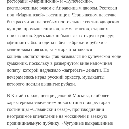
рестораны «Мариинский» и «Купеческий»,
расположенные рядом с Апраксиным двором. Ресторан
при «Мариинской» гостинице в Чернышевом переулке
был рассчитан на особых постояльцев: гостинодворских
купцов, промышленников, коммерсантов, старших
приказчиков. Здесь можно было заказать русскую еду;
официанты были одеты в белые брюки и рубахи с
малиновым пояском, за который затыкался
кошель-«лопаточник» (так назывался по купеческой моде
бумажник, поскольку в развернутом виде напоминал
лопату, которой надлежало «загребать» деньги). По
вечерам здесь играл русский оркестр, музыканты
которого носили вышитые рубахи.
В Китай-городе, центре деловой Москвы, наиболее
характерным заведением нового типа стал ресторан
гостиницы «Славянский базар», производивший
неотразимое впечатление на москвичей и заезжую
провинциальную публику. «Чугунные выкрашенные