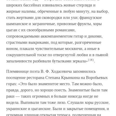
широких бассейнах извивались живые стерляди и
жирные налимы, обреченные в любую минуту, на выбор,
стать жертвами для сковородки или ухи; французское
шампанское и заграничные, привозные фрукты, хоры
цыган с их своеобразными романсами,
сопровождаемыми аккомпанементом гитар и дикими,
страстными выкриками, под которые, разгоряченные
вином, плакали чувствительные москвичи, а иные в
сокрушительной тоске по отвергнутой любви и в пьяной
{18}
запальчивости разбивали бутылками зеркала»
.
Племяннице поэта В. Ф. Ходасевича запомнилось
посещение ресторана Степана Крынкина на Воробьевых
горах: «Это было знаменитое место. Там можно было,
правда, дорого, но хорошо поесть. Знаменитые были там
раки — таких огромных я больше никогда нигде не
видела. Выпивали там тоже лихо. Слушали хоры русские,
украинские и цыганские. Были и закрытые помещения, и
огромная длинная открытая терраса, подвешенная на