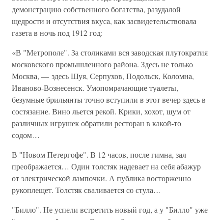
демонстрацию собственного богатства, разудалой
щедрости и отсутствия вкуса, как засвидетельствовала
газета в ночь под 1912 год:
«В "Метрополе". За столиками вся заводская плутократия
московского промышленного района. Здесь не только
Москва, — здесь Шуя, Серпухов, Подольск, Коломна,
Иваново-Вознесенск. Умопомрачающие туалеты,
безумные брильянты точно вступили в этот вечер здесь в
состязание. Вино льется рекой. Крики, хохот, шум от
различных игрушек обратили ресторан в какой-то
содом…
В "Новом Петергофе". В 12 часов, после гимна, зал
преображается… Один толстяк надевает на себя абажур
от электрической лампочки. А публика восторженно
рукоплещет. Толстяк сваливается со стула…
"Билло". Не успели встретить новый год, а у "Билло" уже