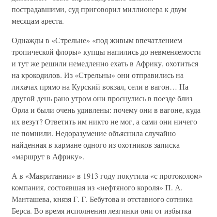
пострадавшими, суд приговорил миллионера к двум
месяцам ареста.
Однажды в «Стрельне» «под живым впечатлением
тропической флоры» купцы напились до невменяемости
и тут же решили немедленно ехать в Африку, охотиться
на крокодилов. Из «Стрельны» они отправились на
лихачах прямо на Курский вокзал, сели в вагон… На
другой день рано утром они проснулись в поезде близ
Орла и были очень удивлены: почему они в вагоне, куда
их везут? Ответить им никто не мог, а сами они ничего
не помнили. Недоразумение объяснила случайно
найденная в кармане одного из охотников записка
«маршрут в Африку».
А в «Мавритании» в 1913 году покутила «с протоколом»
компания, состоявшая из «нефтяного короля» П. А.
Манташева, князя Г. Г. Бебутова и отставного сотника
Берса. Во время исполнения лезгинки они от избытка