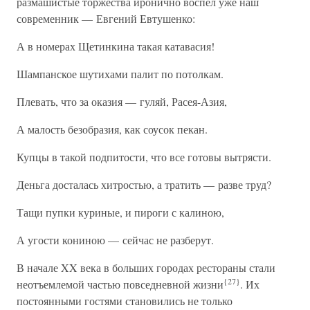
размашистые торжества иронично воспел уже наш
современник — Евгений Евтушенко:
А в номерах Щетинкина такая катавасия!
Шампанское шутихами палит по потолкам.
Плевать, что за оказия — гуляй, Расея-Азия,
А малость безобразия, как соусок пекан.
Купцы в такой подпитости, что все готовы вытрясти.
Деньга досталась хитростью, а тратить — разве труд?
Тащи пупки куриные, и пироги с калиною,
А угости кониною — сейчас не разберут.
В начале XX века в больших городах рестораны стали
{27}
неотъемлемой частью повседневной жизни
. Их
постоянными гостями становились не только