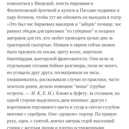
помолиться у Иверской, поесть пирожков в
Филипповской булочной и купить в Пассаже подвязки и
пару ботинок, чтобы тут же обновить их выходом в театр.
«Это был час биржевых маклеров и "зайцев" почище, час
ранних обедов для приезжих "из губернии" и поздних
завтраков для тех, кто любит проводить целые дни за
трактирной скатертью. Немцев и евреев сейчас можно
было признать по носам, цвету волос, коротким
бакенбардам, конторской франтоватости. Они вели за
отдельными столами бойкие разговоры, пили не много,
но угощали друг друга, посматривали на часы,
охорашивались, рассказывали случаи из практики, часто
хохотали разом, делали немецкие "вицы" (грубые
остроты. —
И. К, Е. Н.
). Ближе к буфету, за столиком, на
одной стороне выделялось двое военных: драгун с
воротником персикового цвета и гусар в светло-голубом
ментике с серебром. Они «душили» портер. По правую
руку, один, с газетой, кончал завтрак седой высохший
старик с желтым лицом и плотно остриженными