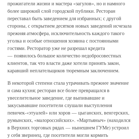
прожигатели жизни и мастера «загулов», но и намного
более широкий слой городской публики. Ресторан
переставал быть заведением для избранных; с другой
стороны, с открытием десятков новых заведений исчезала
прежняя атмосфера, исключительность каждого такого
уголка и особые отношения хозяина с постоянными
гостями. Ресторатор уже не разрешал кредита
— появилось большое количество недобросовестных
клиентов, так что власти даже хотели принять закон,
каравший неплательщиков тюремным заключением.
В некоторой степени стала утрачивать прежнее значение
и сама кухня; ресторан все более превращался в
увеселительное заведение, где выпивавшие и
закусывавшие посетители слушали выступления
певичек-«этуалей» или хоров — цыганских, венгерских,
румынских, «малороссийских». «Мартьяныч» (находился
в Верхних торговых рядах — нынешнем ГУМе) устроил
у себя зверинец, где посетители могли кормить