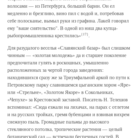
волосами — из Петербурга, большой барин. Он ел
медленно и брезгливо, вино пил с водой и, потребовав
себе полосканье, вымыл руки из графина. Лакей говорил
ему "ваше сиятельство". В одной из ниш два купца-
{17}
рыбопромышленника крестились»
.
Для разудалого веселья «Славянский базар» был слишком
чинным — «золотая молодежь» да и старшее поколение
предпочитали гулять в роскошных, умышленно
расположенных за чертой города заведениях:
находившихся сразу же за Триумфальной аркой по пути к
Петровскому парку славившемся цыганским хором «Яре»
или «Стрельне», «Золотом Якоре» в Сокольниках,
«Чепухе» за Крестовской заставой. Писатель Н. Телешов
вспоминал: «Сюда езжали на лихачах, на парах с отлетом
и на русских тройках, гремя бубенцами и взвивая вихрем
снежную пыль. Громадные пальмы до высокого
стеклянного потолка, тропические растения — целый
ботанический сад — встречали беспечных гостей. В