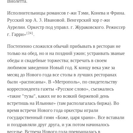
Виолетта.
Исполнительницы романсов г-жи Тэми, Конева и Фрина.
Русский хор А. 3. Ивановой. Венгерский хор г-жи
Аурелии. Оркестр под управл. г. Жураковского. Режиссер
{24}
г. Гарри»
.
Постепенно сложился обычай прибывать в ресторан не
только на обед, но и на поздний ужин; устраивать званые
обеды и свадебные торжества; встречать в своем
любимом заведении Новый год. К концу века уже за
месяц до Нового года все столы в лучших ресторанах
были «расписаны». В «Метрополь», по свидетельству
корреспондента газеты «Русское слово», съезжались
«такие "тузы", каких не во всякий биржевой день
встретишь на Ильинке» (там располагалась биржа). Во
время встречи Нового года оркестры играли
государственный гимн «Боже, царя храни». Все вставали
и поздравляли друг друга, и уж потом начиналось
веселье. Встреча Нового года превращалась в