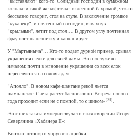
"выставляют" кого-то. Солидный господин в бумажном
колпаке и такой же кофточке, оклеенной бахромой, что-то
бессвязно говорит, стоя на стуле. В заключение громкое
"кукареку", и почтенный господин, взмахнув
"крыльями", летит под стол…. В другом углу почтенная
фрау поет шансонетку и канканирует.
У "Мартьяныча"… Кто-то подает дурной пример, срывая
украшения с елки для своей дамы. Это послужило
началом: почти в мгновение украшения со всех елок
переселяются на головы дам.
"Аполло". В новом кафе-шантане рекой льется
шампанское. Счета растут баснословно. Встреча нового
{25}
года проходит если не с помпой, то с шиком»
.
Этот шик заката империи звучал в стихотворении Игоря
Северянина «Хабанера II»:
Вонзите штопор в упругость пробки,