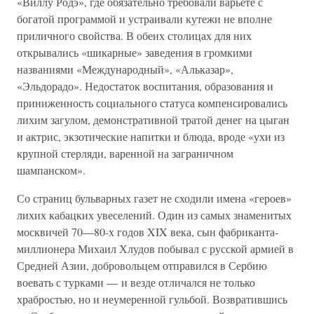
«Виллу Родэ», где обязательно требовали варьете с
богатой программой и устраивали кутежи не вполне
приличного свойства. В обеих столицах для них
открывались «шикарные» заведения в громкими
названиями «Международный», «Альказар»,
«Эльдорадо». Недостаток воспитания, образования и
приниженность социального статуса компенсировались
лихим загулом, демонстративной тратой денег на цыган
и актрис, экзотические напитки и блюда, вроде «ухи из
крупной стерляди, варенной на заграничном
шампанском».
Со страниц бульварных газет не сходили имена «героев»
лихих кабацких увеселений. Один из самых знаменитых
москвичей 70—80-х годов XIX века, сын фабриканта-
миллионера Михаил Хлудов побывал с русской армией в
Средней Азии, добровольцем отправился в Сербию
воевать с турками — и везде отличался не только
храбростью, но и неумеренной гульбой. Возвратившись