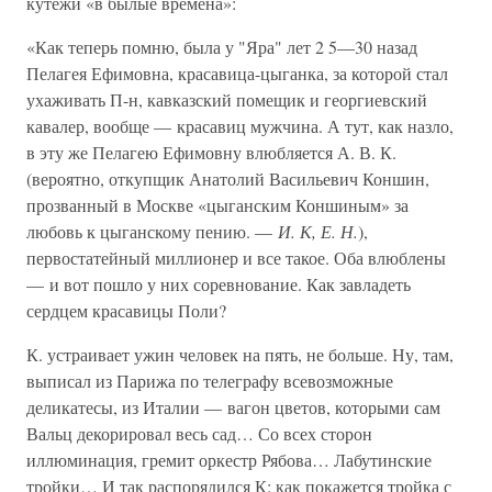
кутежи «в былые времена»:
«Как теперь помню, была у "Яра" лет 2 5—30 назад
Пелагея Ефимовна, красавица-цыганка, за которой стал
ухаживать П-н, кавказский помещик и георгиевский
кавалер, вообще — красавиц мужчина. А тут, как назло,
в эту же Пелагею Ефимовну влюбляется А. В. К.
(вероятно, откупщик Анатолий Васильевич Коншин,
прозванный в Москве «цыганским Коншиным» за
любовь к цыганскому пению. —
И. К, Е. Н.
),
первостатейный миллионер и все такое. Оба влюблены
— и вот пошло у них соревнование. Как завладеть
сердцем красавицы Поли?
К. устраивает ужин человек на пять, не больше. Ну, там,
выписал из Парижа по телеграфу всевозможные
деликатесы, из Италии — вагон цветов, которыми сам
Вальц декорировал весь сад… Со всех сторон
иллюминация, гремит оркестр Рябова… Лабутинские
тройки… И так распорядился К: как покажется тройка с