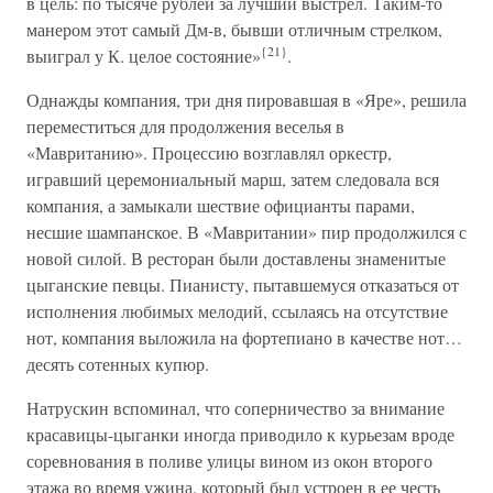
в цель: по тысяче рублей за лучший выстрел. Таким-то
манером этот самый Дм-в, бывши отличным стрелком,
{21}
выиграл у К. целое состояние»
.
Однажды компания, три дня пировавшая в «Яре», решила
переместиться для продолжения веселья в
«Мавританию». Процессию возглавлял оркестр,
игравший церемониальный марш, затем следовала вся
компания, а замыкали шествие официанты парами,
несшие шампанское. В «Мавритании» пир продолжился с
новой силой. В ресторан были доставлены знаменитые
цыганские певцы. Пианисту, пытавшемуся отказаться от
исполнения любимых мелодий, ссылаясь на отсутствие
нот, компания выложила на фортепиано в качестве нот…
десять сотенных купюр.
Натрускин вспоминал, что соперничество за внимание
красавицы-цыганки иногда приводило к курьезам вроде
соревнования в поливе улицы вином из окон второго
этажа во время ужина, который был устроен в ее честь