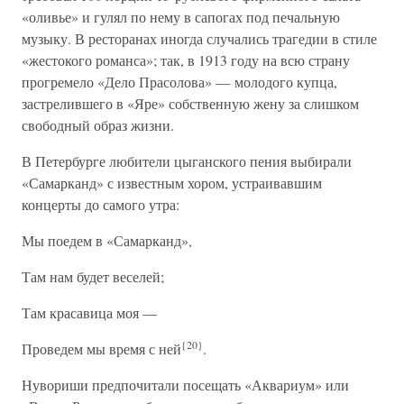
«оливье» и гулял по нему в сапогах под печальную
музыку. В ресторанах иногда случались трагедии в стиле
«жестокого романса»; так, в 1913 году на всю страну
прогремело «Дело Прасолова» — молодого купца,
застрелившего в «Яре» собственную жену за слишком
свободный образ жизни.
В Петербурге любители цыганского пения выбирали
«Самарканд» с известным хором, устраивавшим
концерты до самого утра:
Мы поедем в «Самарканд»,
Там нам будет веселей;
Там красавица моя —
{20}
Проведем мы время с ней
.
Нувориши предпочитали посещать «Аквариум» или