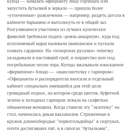
купца — намазать официанту лицо горчицей или
запустить бутылкой в зеркало — пришли более
«утонченные» развлечения — например, раздеть догола в
кабинете барышню и вытолкнуть ее в общий зал.
Разгулявшиеся участники из лучших купеческих
фамилий требовали подать «рояль-аквариум», куда под
исполняемый марш наливали шампанское и пускали
плавать сардинки. На «похоронах русалки» певичку
укладывали в настоящий гроб, и пиршество шло под
погребальные песни хора. Купцы заказывали изысканное
«фирменное» блюдо — «шансонеточку с гарниром»:
«Официанты и распорядители вносили в отдельный
кабинет специально имевшийся для этой цели
громадный поднос, на котором среди цветов, буфетной
зелени и холодных гарниров лежала на салфетках
обнаженная женщина. Когда ставили эту "экзотику" на
стол, начиналась дикая вакханалия. Стриженные в
кружок длиннобородые "первогильдийцы" в сюртуках,
почти достигавших пят, и в сапогах "бутылками",