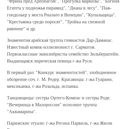
"Фрина пред Ареопагом", "Прогулка маркизы", "Богиня
Египта у подножья пирамид", "Диана в лесу", "Паж-
гондольер у моста Риальто в Венеции", "Купальщица",
"Крестьянка среди поросят", "Тройка на снежной
равнине" и др.
Знаменитая арабская труппа гимнастов Дар-Даманас.
Известный комик-иллюзионист г. Сарматов.
Первоклассные эквилибристы семейство Зильберштейн.
Выдающаяся лирическая певица г-жа Руси.
В первый раз: "Конкурс знаменитостей", злободневное
обозрение соч. г. М. Редер. Красавицы: г-жа Гуарани,
мексиканка, г-жа Розальда, испанка.
Танцовщицы: сестры Ортего-Компас и сестры Роде.
"Вечерница в Малороссии" исполнит труппа
"Аквамарина".
Парижские этуали: г-жа Регина Парвиль, г-жа Жюли