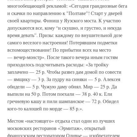
многообещающей рекламой: «Сегодня грандиозные бега
и скачки по направлению к "Полтаве"! Старт у дверей
своей квартиры. Финиш у Яузского моста. К участию
допускаются все, кому “и скушно, и грустно, и некуда
время девать”. Призы: каждому по внушительной дозе
самого веселого настроения! Потерявшим подметки
вспомоществование! По прибытии всех на место
— вечер-монстр». После такого вечера иным гостям
приходилось подсчитывать расходы: «За тройку
заплачено — 25 р. Чтобы развез дам домой по совести
— ямщику — 3 р. За пудру на синяки — 5 р. Алексея
обидели — 5 р. Чужую даму обнял. Мир — 25 р. Да
выпили на 50 р. Потом поехали — 38 р. 40 к. Ели
гречневую кашу и пили шампанское — 72 р. Обидел
кого-то калошей по морде — 85 р.».
Местом «настоящего» отдыха стал один из лучших
московских ресторанов «Эрмитаж», открытый
французским ресторатором Оливье — изобретателем