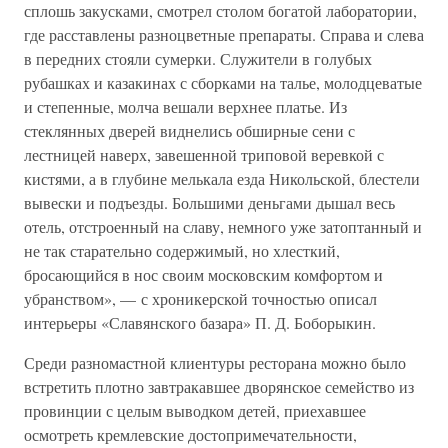
сплошь закусками, смотрел столом богатой лаборатории,
где расставлены разноцветные препараты. Справа и слева
в передних стояли сумерки. Служители в голубых
рубашках и казакинах с сборками на талье, молодцеватые
и степенные, молча вешали верхнее платье. Из
стеклянных дверей виднелись обширные сени с
лестницей наверх, завешенной триповой веревкой с
кистями, а в глубине мелькала езда Никольской, блестели
вывески и подъезды. Большими деньгами дышал весь
отель, отстроенный на славу, немного уже затоптанный и
не так старательно содержимый, но хлесткий,
бросающийся в нос своим московским комфортом и
убранством», — с хроникерской точностью описал
интерьеры «Славянского базара» П. Д. Боборыкин.
Среди разномастной клиентуры ресторана можно было
встретить плотно завтракавшее дворянское семейство из
провинции с целым выводком детей, приехавшее
осмотреть кремлевские достопримечательности,