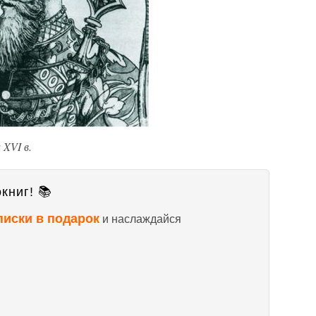
 XVI в.
книг! 📚
писки в подарок
и наслаждайся