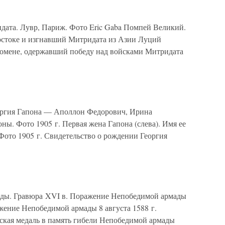
та. Лувр, Париж. Фото Eric Gaba Помпей Великий.
остоке и изгнавший Митридата из Азии Луций
хомене, одержавший победу над войсками Митридата
гия Гапона — Аполлон Федорович, Ирина
ы. Фото 1905 г. Первая жена Гапона (слева). Имя ее
Фото 1905 г. Свидетельство о рождении Георгия
ды. Гравюра XVI в. Поражение Непобедимой армады
ажение Непобедимой армады 8 августа 1588 г.
кая медаль в память гибели Непобедимой армады