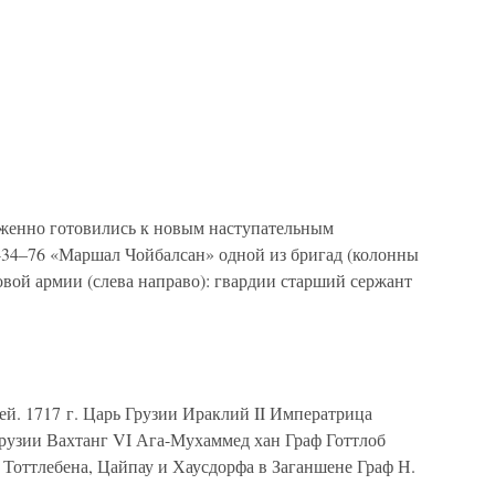
женно готовились к новым наступательным
-34–76 «Маршал Чойбалсан» одной из бригад (колонны
вой армии (слева направо): гвардии старший сержант
й. 1717 г. Царь Грузии Ираклий II Императрица
рузии Вахтанг VI Ага-Мухаммед хан Граф Готтлоб
 Тоттлебена, Цайпау и Хаусдорфа в Заганшене Граф Н.