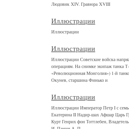
Людовик XIV. Гравюра XVIII
Иллюстрации
Иллюстрации
Иллюстрации
Иллюстрации Советские войска напря
операциям. На снимке экипаж танка Т
«Революционная Монголия») 1-й танко
Окунев, старшина Финько и
Иллюстрации
Иллюстрации Император Петр I с семье
Екатерина II Надир-шах Афшар Царь Г
Курт Генрих фон Тоттлебен, Владетель
И. Панин А. П.