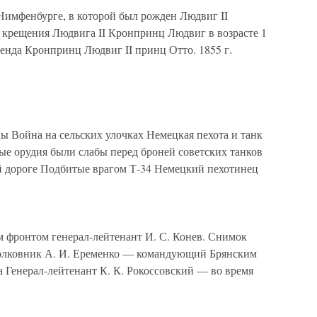
имфенбурге, в которой был рожден Людвиг II
крещения Людвига II Кронпринц Людвиг в возрасте 1
фенда Кронпринц Людвиг II принц Отто. 1855 г.
ойна на сельских улочках Немецкая пехота и танк
ые орудия были слабы перед броней советских танков
ой дороге Подбитые врагом Т-34 Немецкий пехотинец
ронтом генерал-лейтенант И. С. Конев. Снимок
-полковник А. И. Еременко — командующий Брянским
да Генерал-лейтенант К. К. Рокоссовский — во время